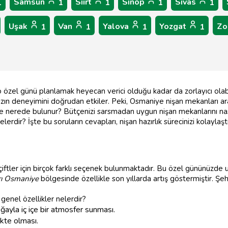
Samsun
Siirt
Sinop
Sivas
1
1
1
1
1
Uşak
Van
Yalova
Yozgat
Zo
1
1
1
1
o özel günü planlamak heyecan verici olduğu kadar da zorlayıcı olabi
ın deneyimini doğrudan etkiler. Peki, Osmaniye nişan mekanları ara
e'de nerede bulunur? Bütçenizi sarsmadan uygun nişan mekanlarını n
erdir? İşte bu soruların cevapları, nişan hazırlık sürecinizi kolaylaşt
çiftler için birçok farklı seçenek bulunmaktadır. Bu özel gününüzde
arı Osmaniye
bölgesinde özellikle son yıllarda artış göstermiştir. Şe
genel özellikler nelerdir?
ayla iç içe bir atmosfer sunması.
kte olması.