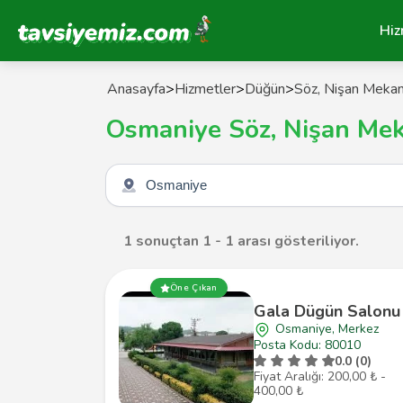
Tavsiyemiz Anasayfa
Hiz
Anasayfa
>
Hizmetler
>
Düğün
>
Söz, Nişan Mekan
Osmaniye Söz, Nişan Mek
Şehir seçin
1 sonuçtan 1 - 1 arası gösteriliyor.
Öne Çıkan
Gala Dügün Salonu
Osmaniye, Merkez
Posta Kodu: 80010
0.0 (0)
Fiyat Aralığı: 200,00 ₺ -
400,00 ₺