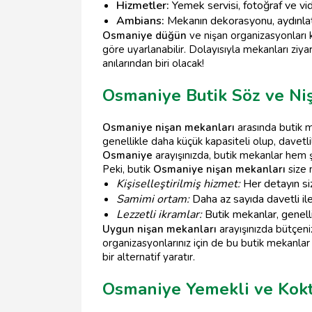
Hizmetler:
Yemek servisi, fotoğraf ve vi
Ambians:
Mekanın dekorasyonu, aydınlat
Osmaniye düğün
ve nişan organizasyonları k
göre uyarlanabilir. Dolayısıyla mekanları ziya
anılarından biri olacak!
Osmaniye Butik Söz ve Ni
Osmaniye nişan mekanları
arasında butik m
genellikle daha küçük kapasiteli olup, davetli
Osmaniye
arayışınızda, butik mekanlar hem ş
Peki, butik
Osmaniye nişan mekanları
size 
Kişiselleştirilmiş hizmet:
Her detayın siz
Samimi ortam:
Daha az sayıda davetli il
Lezzetli ikramlar:
Butik mekanlar, genelli
Uygun nişan mekanları
arayışınızda bütçeni
organizasyonlarınız için de bu butik mekanlar 
bir alternatif yaratır.
Osmaniye Yemekli ve Kokt