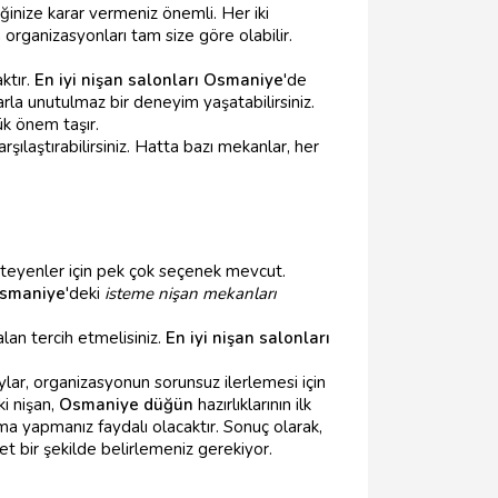
inize karar vermeniz önemli. Her iki
organizasyonları tam size göre olabilir.
ktır.
En iyi nişan salonları Osmaniye
'de
arla unutulmaz bir deneyim yaşatabilirsiniz.
ük önem taşır.
ılaştırabilirsiniz. Hatta bazı mekanlar, her
isteyenler için pek çok seçenek mevcut.
smaniye
'deki
isteme nişan mekanları
alan tercih etmelisiniz.
En iyi nişan salonları
lar, organizasyonun sorunsuz ilerlemesi için
ki nişan,
Osmaniye düğün
hazırlıklarının ilk
rma yapmanız faydalı olacaktır. Sonuç olarak,
net bir şekilde belirlemeniz gerekiyor.