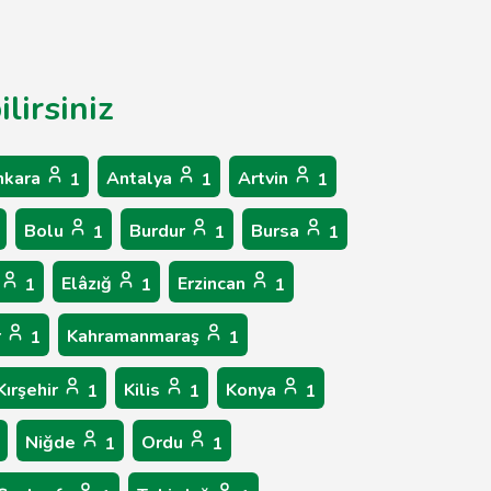
lirsiniz
nkara
Antalya
Artvin
1
1
1
Bolu
Burdur
Bursa
1
1
1
Elâzığ
Erzincan
1
1
1
r
Kahramanmaraş
1
1
Kırşehir
Kilis
Konya
1
1
1
Niğde
Ordu
1
1