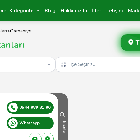
met Kategorileri
Blog
Hakkımızda
İller
İletişim
Mark
ları
>
Osmaniye
T
anları
İlçe seçin
0544 889 81 80
Whatsapp
İncele