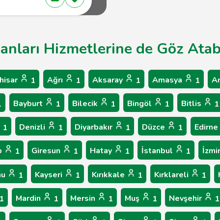
kanları Hizmetlerine de Göz Atabi
hisar
Ağrı
Aksaray
Amasya
A
1
1
1
1
Bayburt
Bilecik
Bingöl
Bitlis
1
1
1
1
1
Denizli
Diyarbakır
Düzce
Edirne
1
1
1
1
p
Giresun
Hatay
İstanbul
İzmi
1
1
1
1
nu
Kayseri
Kırıkkale
Kırklareli
1
1
1
1
Mardin
Mersin
Muş
Nevşehir
1
1
1
1
1