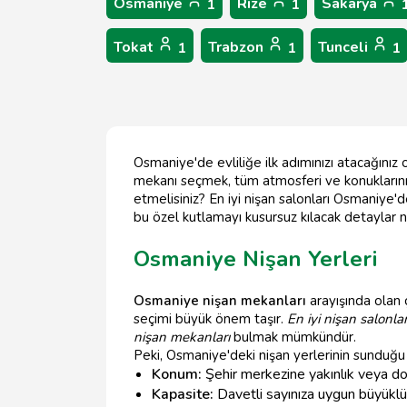
Osmaniye
Rize
Sakarya
1
1
Tokat
Trabzon
Tunceli
1
1
1
Osmaniye'de evliliğe ilk adımınızı atacağınız 
mekanı seçmek, tüm atmosferi ve konuklarınız
etmelisiniz? En iyi nişan salonları Osmaniy
bu özel kutlamayı kusursuz kılacak detaylar nel
Osmaniye Nişan Yerleri
Osmaniye nişan mekanları
arayışında olan 
seçimi büyük önem taşır.
En iyi nişan salonl
nişan mekanları
bulmak mümkündür.
Peki, Osmaniye'deki nişan yerlerinin sunduğu 
Konum:
Şehir merkezine yakınlık veya doğ
Kapasite:
Davetli sayınıza uygun büyüklü