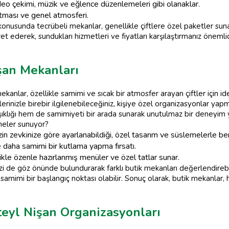
deo çekimi, müzik ve eğlence düzenlemeleri gibi olanaklar.
ması ve genel atmosferi.
onusunda tecrübeli mekanlar, genellikle çiftlere özel paketler suna
ret ederek, sundukları hizmetleri ve fiyatları karşılaştırmanız önemli
şan Mekanları
ekanlar, özellikle samimi ve sıcak bir atmosfer arayan çiftler için 
lerinizle birebir ilgilenebileceğiniz, kişiye özel organizasyonlar yap
ıklığı hem de samimiyeti bir arada sunarak unutulmaz bir deneyim y
neler sunuyor?
in zevkinize göre ayarlanabildiği, özel tasarım ve süslemelerle be
e daha samimi bir kutlama yapma fırsatı.
kle özenle hazırlanmış menüler ve özel tatlar sunar.
zi de göz önünde bulundurarak farklı butik mekanları değerlendirebil
samimi bir başlangıç noktası olabilir. Sonuç olarak, butik mekanlar, 
eyl Nişan Organizasyonları