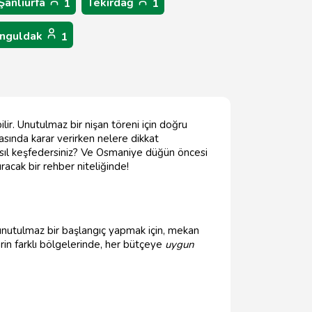
Şanlıurfa
Tekirdağ
1
1
nguldak
1
lir. Unutulmaz bir nişan töreni için doğru
sında karar verirken nelere dikkat
asıl keşfedersiniz? Ve Osmaniye düğün öncesi
ıracak bir rehber niteliğinde!
 unutulmaz bir başlangıç yapmak için, mekan
hrin farklı bölgelerinde, her bütçeye
uygun