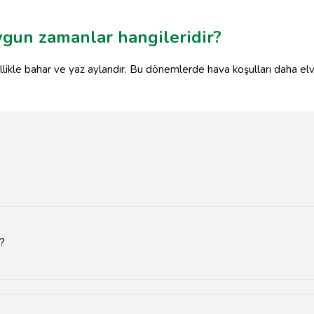
ygun zamanlar hangileridir?
ikle bahar ve yaz aylarıdır. Bu dönemlerde hava koşulları daha elveri
r?
Şehir Parkı Düğün Salonu, Grand Osmaniye ve Efsane Nişan Salonu 