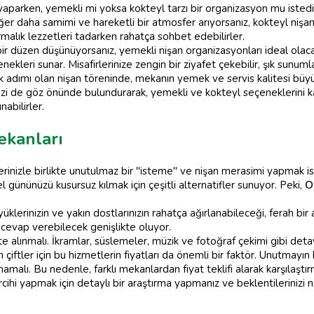
aparken, yemekli mi yoksa kokteyl tarzı bir organizasyon mu istediğ
er daha samimi ve hareketli bir atmosfer arıyorsanız, kokteyl nişan 
rmalık lezzetleri tadarken rahatça sohbet edebilirler.
r düzen düşünüyorsanız, yemekli nişan organizasyonları ideal olaca
kleri sunar. Misafirlerinize zengin bir ziyafet çekebilir, şık sunuml
 ilk adımı olan nişan töreninde, mekanın yemek ve servis kalitesi büy
izi de göz önünde bulundurarak, yemekli ve kokteyl seçeneklerini karş
nabilirler.
ekanları
erinizle birlikte unutulmaz bir "isteme" ve nişan merasimi yapmak 
el gününüzü kusursuz kılmak için çeşitli alternatifler sunuyor. Peki,
O
klerinizin ve yakın dostlarınızın rahatça ağırlanabileceği, ferah bir 
 cevap verebilecek genişlikte oluyor.
alınmalı. İkramlar, süslemeler, müzik ve fotoğraf çekimi gibi detay
 çiftler için bu hizmetlerin fiyatları da önemli bir faktör. Unutmayın 
amalı. Bu nedenle, farklı mekanlardan fiyat teklifi alarak karşılaştı
rcihi yapmak için detaylı bir araştırma yapmanız ve beklentilerinizi 