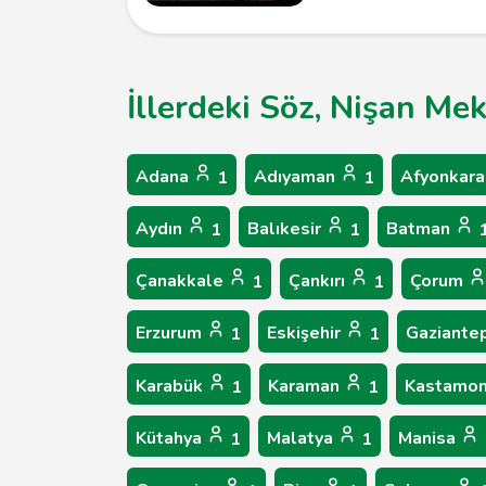
İllerdeki Söz, Nişan Me
Adana
Adıyaman
Afyonkara
1
1
Aydın
Balıkesir
Batman
1
1
Çanakkale
Çankırı
Çorum
1
1
Erzurum
Eskişehir
Gaziante
1
1
Karabük
Karaman
Kastamo
1
1
Kütahya
Malatya
Manisa
1
1