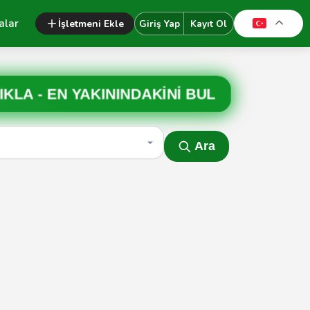
alar
İşletmeni Ekle
Giriş Yap
Kayıt Ol
IKLA -
EN YAKININDAKİNİ BUL
Ara