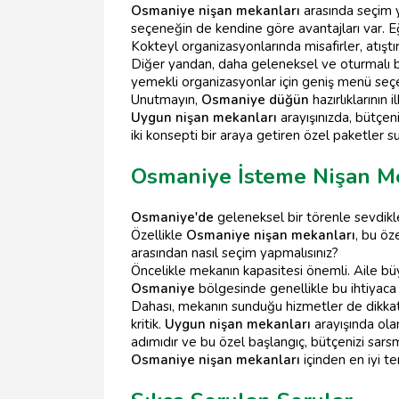
Osmaniye nişan mekanları
arasında seçim y
seçeneğin de kendine göre avantajları var. Eğ
Kokteyl organizasyonlarında misafirler, atıştı
Diğer yandan, daha geleneksel ve oturmalı bi
yemekli organizasyonlar için geniş menü seçene
Unutmayın,
Osmaniye düğün
hazırlıklarının
Uygun nişan mekanları
arayışınızda, bütçen
iki konsepti bir araya getiren özel paketler su
Osmaniye İsteme Nişan M
Osmaniye'de
geleneksel bir törenle sevdikl
Özellikle
Osmaniye nişan mekanları
, bu öz
arasından nasıl seçim yapmalısınız?
Öncelikle mekanın kapasitesi önemli. Aile büyü
Osmaniye
bölgesinde genellikle bu ihtiyaca
Dahası, mekanın sunduğu hizmetler de dikkate 
kritik.
Uygun nişan mekanları
arayışında olan
adımıdır ve bu özel başlangıç, bütçenizi sarsm
Osmaniye nişan mekanları
içinden en iyi te