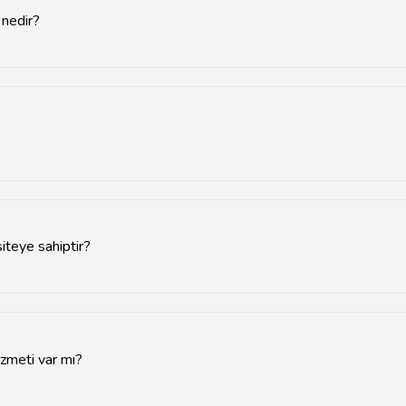
 nedir?
ellikle 2.000 TL'den başlayıp 10.000 TL'ye kadar çıkmaktadır.
sitesi üzerinden veya telefonla iletişime geçerek yapılabilir.
iteye sahiptir?
iden 500 kişiye kadar farklı kapasitelere sahiptir.
zmeti var mı?