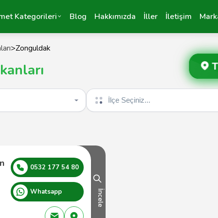
met Kategorileri
Blog
Hakkımızda
İller
İletişim
Mark
ları
>
Zonguldak
T
kanları
İlçe seçin
n
0532 177 54 80
Whatsapp
İncele