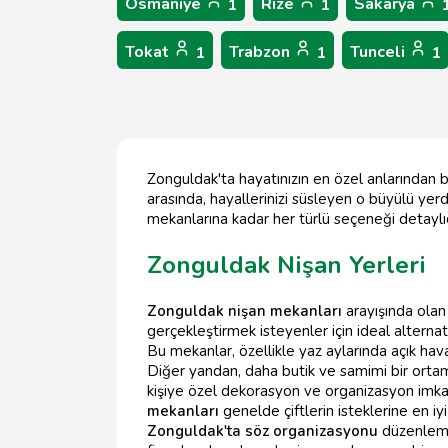
Osmaniye
Rize
Sakarya
1
1
Tokat
Trabzon
Tunceli
1
1
1
Zonguldak'ta hayatınızın en özel anlarından b
arasında, hayallerinizi süsleyen o büyülü yer
mekanlarına kadar her türlü seçeneği detaylıc
Zonguldak Nişan Yerleri
Zonguldak nişan mekanları
arayışında olan 
gerçekleştirmek isteyenler için ideal alternat
Bu mekanlar, özellikle yaz aylarında açık hava
Diğer yandan, daha butik ve samimi bir ortam 
kişiye özel dekorasyon ve organizasyon imkan
mekanları
genelde çiftlerin isteklerine en iy
Zonguldak'ta söz organizasyonu
düzenlemek