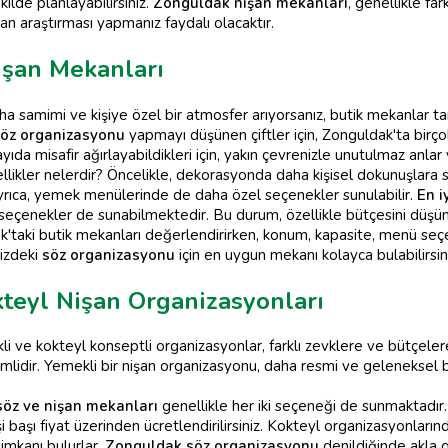
ekilde planlayabilirsiniz.
Zonguldak nişan mekanları
, genellikle fa
n araştırması yapmanız faydalı olacaktır.
işan Mekanları
ha samimi ve kişiye özel bir atmosfer arıyorsanız, butik mekanlar ta
öz organizasyonu
yapmayı düşünen çiftler için, Zonguldak'ta birçok
ıda misafir ağırlayabildikleri için, yakın çevrenizle unutulmaz anlar
llikler nelerdir? Öncelikle, dekorasyonda daha kişisel dokunuşlara s
 Ayrıca, yemek menülerinde de daha özel seçenekler sunulabilir.
En i
 seçenekler de sunabilmektedir. Bu durum, özellikle bütçesini düşüne
dak'taki butik mekanları değerlendirirken, konum, kapasite, menü seç
nizdeki
söz organizasyonu
için en uygun mekanı kolayca bulabilirsini
teyl Nişan Organizasyonları
i ve kokteyl konseptli organizasyonlar, farklı zevklere ve bütçeler
mlidir. Yemekli bir nişan organizasyonu, daha resmi ve geleneksel b
 söz ve nişan mekanları
genellikle her iki seçeneği de sunmaktadır
 başı fiyat üzerinden ücretlendirilirsiniz. Kokteyl organizasyonlarında
imkanı bulurlar.
Zonguldak söz organizasyonu
denildiğinde akla g