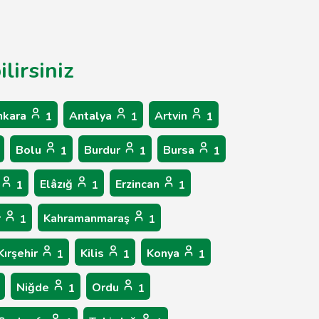
lirsiniz
nkara
Antalya
Artvin
1
1
1
Bolu
Burdur
Bursa
1
1
1
Elâzığ
Erzincan
1
1
1
r
Kahramanmaraş
1
1
Kırşehir
Kilis
Konya
1
1
1
Niğde
Ordu
1
1