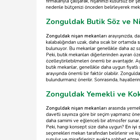
firmalarıyla çalışarak, nişanınızı kusursuz bir ş
nedenle bütçenizi önceden belirleyerek meka
Zonguldak Butik Söz ve N
Zonguldak nişan mekanları
arayışınızda, da
kalabalığından uzak, daha sıcak bir ortamda
s
bulunuyor. Bu mekanlar genellikle daha az say
Peki, butik mekanları diğerlerinden ayıran öze
özelleştirilebilmeleri önemli bir avantajdır.
butik mekanlar, genellikle daha uygun fiyatlı
arayışında önemli bir faktör olabilir. Zongul
bulundurmanız önerilir. Sonrasında, hayalleri
Zonguldak Yemekli ve Kok
Zonguldak nişan mekanları
arasında yemekl
davetli sayınıza göre bir seçim yapmanız öne
daha samimi ve eğlenceli bir atmosfer sunar.
Peki, hangi konsept size daha uygun?
En iyi
seçenekleri mekan tarafından belirlenir ve kişi
sunulur ve misafirleriniz ayakta sohbet etme 