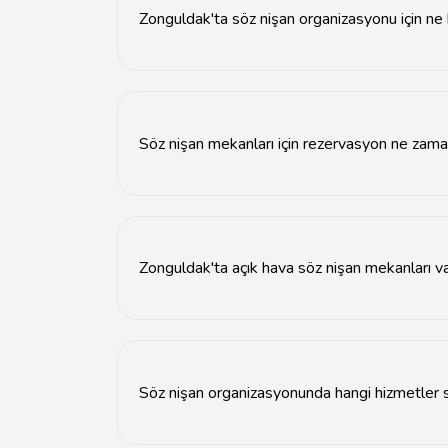
Zonguldak'ta söz nişan organizasyonu için ne
Zonguldak'ta söz nişan organizasyonu için büt
arasında olabilir.
Söz nişan mekanları için rezervasyon ne zama
Söz nişan mekanları için en az 2-3 ay öncesin
Zonguldak'ta açık hava söz nişan mekanları v
Evet, Zonguldak'ta açık hava söz nişan mekanla
Söz nişan organizasyonunda hangi hizmetler 