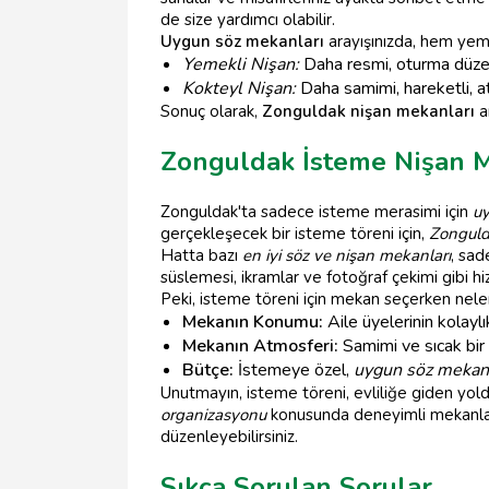
de size yardımcı olabilir.
Uygun söz mekanları
arayışınızda, hem yeme
Yemekli Nişan:
Daha resmi, oturma düze
Kokteyl Nişan:
Daha samimi, hareketli, atış
Sonuç olarak,
Zonguldak nişan mekanları
a
Zonguldak İsteme Nişan M
Zonguldak'ta sadece isteme merasimi için
uy
gerçekleşecek bir isteme töreni için,
Zonguld
Hatta bazı
en iyi söz ve nişan mekanları
, sad
süslemesi, ikramlar ve fotoğraf çekimi gibi hiz
Peki, isteme töreni için mekan seçerken nelere
Mekanın Konumu:
Aile üyelerinin kolaylı
Mekanın Atmosferi:
Samimi ve sıcak bir
Bütçe:
İstemeye özel,
uygun söz mekanl
Unutmayın, isteme töreni, evliliğe giden yold
organizasyonu
konusunda deneyimli mekanlar
düzenleyebilirsiniz.
Sıkça Sorulan Sorular