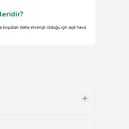
eridir?
oşulları daha elverişli olduğu için açık hava
lik alanları bulunmaktadır.