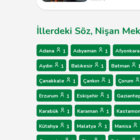
İllerdeki Söz, Nişan Me
Adana
Adıyaman
Afyonkara
1
1
Aydın
Balıkesir
Batman
1
1
Çanakkale
Çankırı
Çorum
1
1
Erzurum
Eskişehir
Gaziante
1
1
Karabük
Karaman
Kastamo
1
1
Kütahya
Malatya
Manisa
1
1