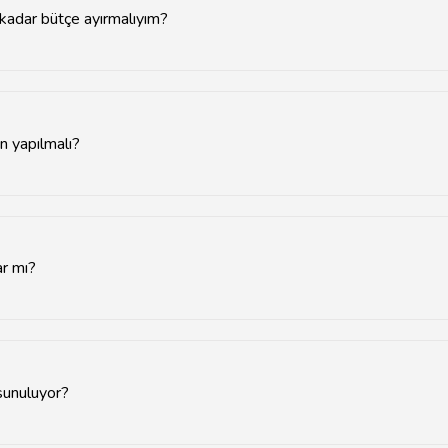
 kadar bütçe ayırmalıyım?
çe, mekanın konumuna ve hizmetlerine göre değişiklik göstermekle 
n yapılmalı?
den rezervasyon yapmanız önerilir.
ar mı?
rı bulunmaktadır. Özellikle yaz aylarında bahçe veya teras alanları
sunuluyor?