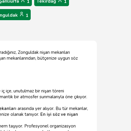
Şanlıurfa
Tekirdağ
1
1
nguldak
1
aradığınız, Zonguldak nişan mekanları
 nişan mekanlarından, bütçenize uygun söz
 iç içe, unutulmaz bir nişan töreni
omantik bir atmosfer sunmalarıyla öne çıkıyor.
ekanları
arasında yer alıyor. Bu tür mekanlar,
enize olanak tanıyor.
En iyi söz ve nişan
nem taşıyor. Profesyonel organizasyon