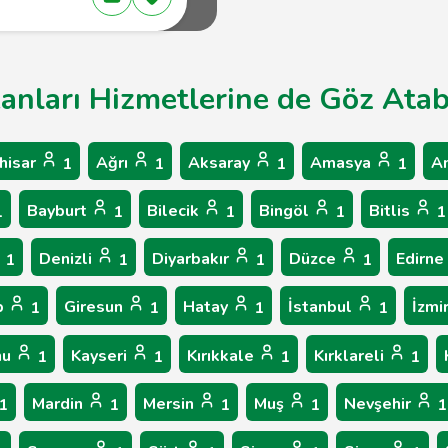
kanları Hizmetlerine de Göz Atabi
hisar
Ağrı
Aksaray
Amasya
A
1
1
1
1
Bayburt
Bilecik
Bingöl
Bitlis
1
1
1
1
1
Denizli
Diyarbakır
Düzce
Edirne
1
1
1
1
p
Giresun
Hatay
İstanbul
İzmi
1
1
1
1
nu
Kayseri
Kırıkkale
Kırklareli
1
1
1
1
Mardin
Mersin
Muş
Nevşehir
1
1
1
1
1