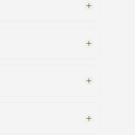
birlikte genellikle 2.000 TL ile 10.000 TL
 tercih edilmektedir.