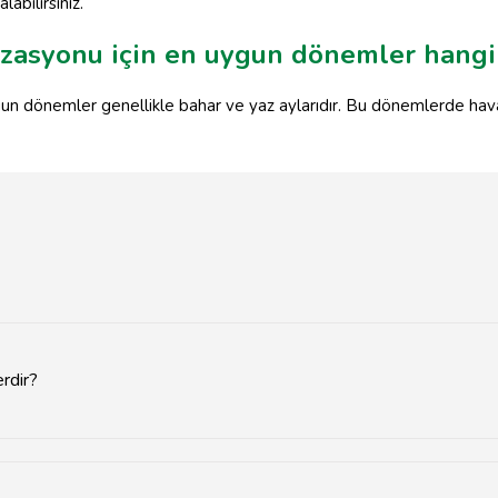
abilirsiniz.
zasyonu için en uygun dönemler hangil
un dönemler genellikle bahar ve yaz aylarıdır. Bu dönemlerde hava k
erdir?
 sahil kenarındaki restoranlar, otellerin balo salonları ve özel etkin