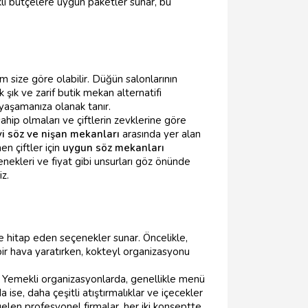
rklı bütçelere uygun paketler sunar, bu
m size göre olabilir. Düğün salonlarının
 şık ve zarif butik mekan alternatifi
 yaşamanıza olanak tanır.
ahip olmaları ve çiftlerin zevklerine göre
yi söz ve nişan mekanları
arasında yer alan
n çiftler için
uygun söz mekanları
enekleri ve fiyat gibi unsurları göz önünde
z.
e hitap eden seçenekler sunar. Öncelikle,
ir hava yaratırken, kokteyl organizasyonu
. Yemekli organizasyonlarda, genellikle menü
 ise, daha çeşitli atıştırmalıklar ve içecekler
elen profesyonel firmalar, her iki konseptte