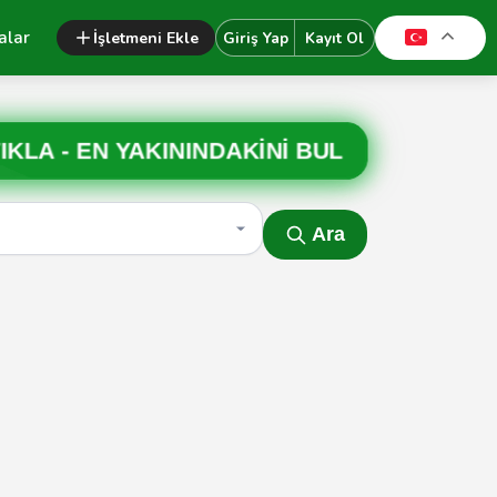
alar
İşletmeni Ekle
Giriş Yap
Kayıt Ol
IKLA -
EN YAKININDAKİNİ BUL
Ara