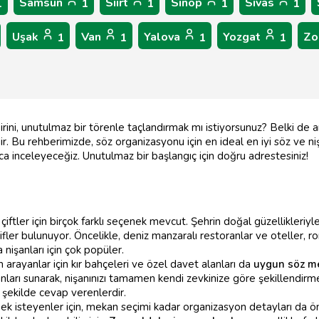
Samsun
Siirt
Sinop
Sivas
1
1
1
1
1
Uşak
Van
Yalova
Yozgat
Zo
1
1
1
1
irini, unutulmaz bir törenle taçlandırmak mı istiyorsunuz? Belki de 
dir. Bu rehberimizde, söz organizasyonu için en ideal en iyi söz ve
a inceleyeceğiz. Unutulmaz bir başlangıç için doğru adrestesiniz!
çiftler için birçok farklı seçenek mevcut. Şehrin doğal güzellikleriyle
ifler bulunuyor. Öncelikle, deniz manzaralı restoranlar ve oteller, r
 nişanları için çok popüler.
arayanlar için kır bahçeleri ve özel davet alanları da
uygun söz m
ları sunarak, nişanınızı tamamen kendi zevkinize göre şekillendirm
i şekilde cevap verenlerdir.
 isteyenler için, mekan seçimi kadar organizasyon detayları da ö