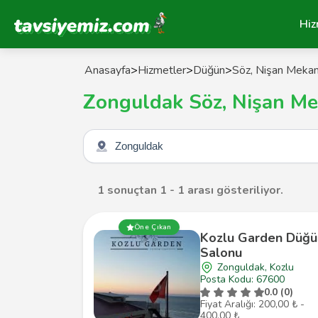
Tavsiyemiz Anasayfa
Hiz
Anasayfa
>
Hizmetler
>
Düğün
>
Söz, Nişan Mekan
Zonguldak Söz, Nişan Me
Şehir seçin
1 sonuçtan 1 - 1 arası gösteriliyor.
Öne Çıkan
Kozlu Garden Düğü
Salonu
Zonguldak, Kozlu
Posta Kodu: 67600
0.0 (0)
Fiyat Aralığı: 200,00 ₺ -
400,00 ₺