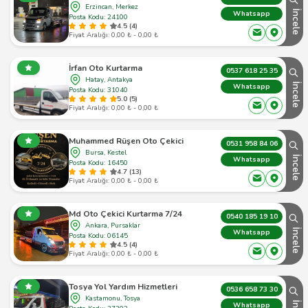
Erzincan, Merkez
İncele
Whatsapp
Posta Kodu: 24100
4.5 (4)
Fiyat Aralığı: 0,00 ₺ - 0,00 ₺
İrfan Oto Kurtarma
0537 618 25 35
Hatay, Antakya
İncele
Whatsapp
Posta Kodu: 31040
5.0 (5)
Fiyat Aralığı: 0,00 ₺ - 0,00 ₺
Muhammed Rüşen Oto Çekici
0531 958 84 06
Bursa, Kestel
İncele
Whatsapp
Posta Kodu: 16450
4.7 (13)
Fiyat Aralığı: 0,00 ₺ - 0,00 ₺
Md Oto Çekici Kurtarma 7/24
0540 185 19 10
Ankara, Pursaklar
İncele
Whatsapp
Posta Kodu: 06145
4.5 (4)
Fiyat Aralığı: 0,00 ₺ - 0,00 ₺
Tosya Yol Yardım Hizmetleri
0536 658 73 30
Kastamonu, Tosya
Whatsapp