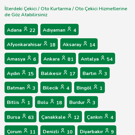
İllerdeki Çekici / Oto Kurtarma / Oto Çekici Hizmetlerine
de Göz Atabilirsiniz
Adana
Adıyaman
22
4
Afyonkarahisar
Aksaray
18
14
Amasya
Ankara
Antalya
6
81
54
Aydın
Balıkesir
Bartın
15
17
3
Batman
Bilecik
Bingöl
3
4
1
Bitlis
Bolu
Burdur
1
18
3
Bursa
Çanakkale
Çankırı
63
12
4
Çorum
Denizli
Diyarbakır
11
10
9