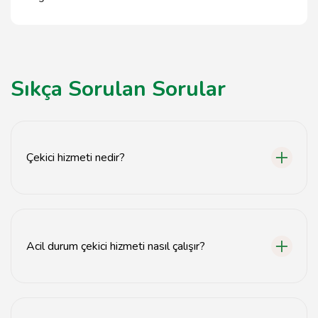
Sıkça Sorulan Sorular
Çekici hizmeti nedir?
Çekici hizmeti, araçların yolda kaldığında veya kaza
yaptığında taşınmasını sağlayan bir hizmettir.
Acil durum çekici hizmeti nasıl çalışır?
Acil durum çekici hizmeti, yolda kalan araç sahiplerinin
7/24 yardım alabilmesi için hızlı bir şekilde çağrılan çekici