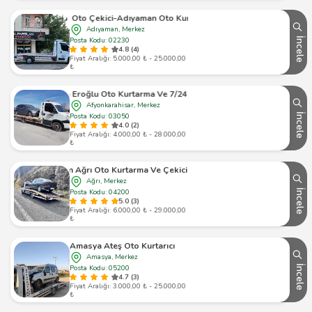
man Oto Kurtarıcı-7/24 Çekici-7/24 Kurtarıcı-Adıyaman Yol Yardım
Adıyaman, Merkez
Posta Kodu: 02230
İncele
4.8 (4)
Fiyat Aralığı: 5.000,00 ₺ - 25.000,00
₺
Afyon Eroğlu Oto Kurtarma Ve 7/24 Yol Yardım
Afyonkarahisar, Merkez
Posta Kodu: 03050
İncele
4.0 (2)
Fiyat Aralığı: 4.000,00 ₺ - 28.000,00
₺
Afşin Ağrı Oto Kurtarma Ve Çekici Hizmeti
Ağrı, Merkez
Posta Kodu: 04200
İncele
5.0 (3)
Fiyat Aralığı: 6.000,00 ₺ - 29.000,00
₺
Amasya Ateş Oto Kurtarıcı
Amasya, Merkez
Posta Kodu: 05200
İncele
4.7 (3)
Fiyat Aralığı: 3.000,00 ₺ - 25.000,00
₺