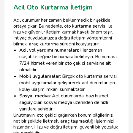
Acil Oto Kurtarma İletişim
Acil durumlar her zaman beklenmedik bir şekilde
ortaya çıkar. Bu nedenle,
oto kurtarma servisi
ile
hızlı ve güvenilir iletişim kurmak hayati önem taşır.
İhtiyaç duyduğunuzda doğru iletişim yöntemlerini
bilmek,
araç kurtarma
sürecini kolaylaştırır.
Acil yol yardımı numaraları
: Her zaman
ulaşabileceğiniz bir numara belirleyin. Bu numara,
7/24 hizmet veren bir
oto çekici
servisine ait
olmalıdır.
Mobil uygulamalar
: Birçok oto kurtarma servisi,
mobil uygulamalar geliştirerek acil durumlar için
kolay ulaşım imkanı sunmaktadır.
Sosyal medya
: Acil durumlarda, bazı hizmet
sağlayıcıları sosyal medya üzerinden de hızlı
yanıtlara sahiptir.
Unutmayın,
oto çekici
çağırırken konum bilgilerinizi
net bir şekilde iletmek,
araç taşımacılığı
işleminizi
hızlandırır. Hızlı ve doğru iletişim, güvenli bir yolculuk