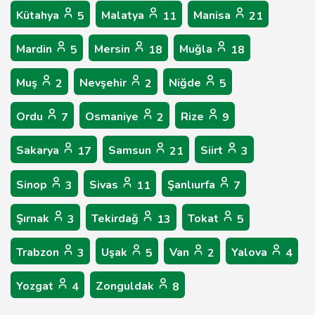
Kütahya
Malatya
Manisa
5
11
21
Mardin
Mersin
Muğla
5
18
18
Muş
Nevşehir
Niğde
2
2
5
Ordu
Osmaniye
Rize
7
2
9
Sakarya
Samsun
Siirt
17
21
3
Sinop
Sivas
Şanlıurfa
3
11
7
Şırnak
Tekirdağ
Tokat
3
13
5
Trabzon
Uşak
Van
Yalova
3
5
2
4
Yozgat
Zonguldak
4
8