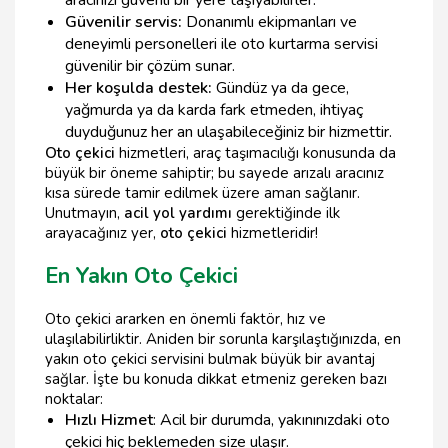
Güvenilir servis:
Donanımlı ekipmanları ve
deneyimli personelleri ile oto kurtarma servisi
güvenilir bir çözüm sunar.
Her koşulda destek:
Gündüz ya da gece,
yağmurda ya da karda fark etmeden, ihtiyaç
duyduğunuz her an ulaşabileceğiniz bir hizmettir.
Oto çekici
hizmetleri, araç taşımacılığı konusunda da
büyük bir öneme sahiptir; bu sayede arızalı aracınız
kısa sürede tamir edilmek üzere aman sağlanır.
Unutmayın,
acil yol yardımı
gerektiğinde ilk
arayacağınız yer,
oto çekici
hizmetleridir!
En Yakın Oto Çekici
Oto çekici ararken en önemli faktör, hız ve
ulaşılabilirliktir. Aniden bir sorunla karşılaştığınızda, en
yakın oto çekici servisini bulmak büyük bir avantaj
sağlar. İşte bu konuda dikkat etmeniz gereken bazı
noktalar:
Hızlı Hizmet
: Acil bir durumda, yakınınızdaki oto
çekici hiç beklemeden size ulaşır.