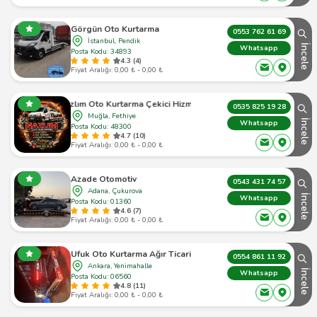
Görgün Oto Kurtarma
0553 762 61 69
İstanbul, Pendik
İncele
Whatsapp
Posta Kodu: 34893
4.3 (4)
Fiyat Aralığı: 0,00 ₺ - 0,00 ₺
Nazlım Oto Kurtarma Çekici Hizmetleri
0535 825 19 28
Muğla, Fethiye
İncele
Whatsapp
Posta Kodu: 48300
4.7 (10)
Fiyat Aralığı: 0,00 ₺ - 0,00 ₺
Azade Otomotiv
0543 431 74 57
Adana, Çukurova
İncele
Whatsapp
Posta Kodu: 01360
4.6 (7)
Fiyat Aralığı: 0,00 ₺ - 0,00 ₺
Ufuk Oto Kurtarma Ağır Ticari
0554 861 11 92
Ankara, Yenimahalle
İncele
Whatsapp
Posta Kodu: 06560
4.8 (11)
Fiyat Aralığı: 0,00 ₺ - 0,00 ₺