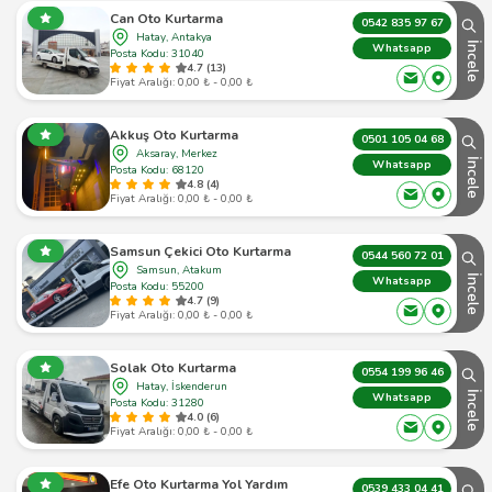
Can Oto Kurtarma
0542 835 97 67
Hatay, Antakya
İncele
Whatsapp
Posta Kodu: 31040
4.7 (13)
Fiyat Aralığı: 0,00 ₺ - 0,00 ₺
Akkuş Oto Kurtarma
0501 105 04 68
Aksaray, Merkez
İncele
Whatsapp
Posta Kodu: 68120
4.8 (4)
Fiyat Aralığı: 0,00 ₺ - 0,00 ₺
Samsun Çekici Oto Kurtarma
0544 560 72 01
Samsun, Atakum
İncele
Whatsapp
Posta Kodu: 55200
4.7 (9)
Fiyat Aralığı: 0,00 ₺ - 0,00 ₺
Solak Oto Kurtarma
0554 199 96 46
Hatay, İskenderun
İncele
Whatsapp
Posta Kodu: 31280
4.0 (6)
Fiyat Aralığı: 0,00 ₺ - 0,00 ₺
Efe Oto Kurtarma Yol Yardım
0539 433 04 41