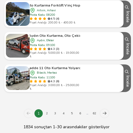
rtarma Forklift Vinç Hopa Fındıklı Kemalpaşa Sarp Borçka
Artvin, Arhavi
İncele
Posta Kodu: 08200
4.5 (4)
Fiyat Aralığı: 200,00 ₺ - 400,00 ₺
Aydın Oto Kurtarma, Oto Çekici
Aydın, Efeler
Posta Kodu: 09100
İncele
4.3 (3)
Fiyat Aralığı: 5.000,00 ₺ - 19.000,00
₺
Cadde 11 Oto Kurtarma Yolyardım
Bilecik, Merkez
Posta Kodu: 11100
İncele
4.3 (6)
Fiyat Aralığı: 3.000,00 ₺ - 25.000,00
₺
1
2
3
4
5
6
...
62
1834 sonuçtan 1-30 arasındakiler gösteriliyor