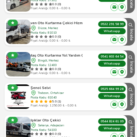
İncele
Posta Kodu: 37302
0.0 (0)
Fiyat Aralığı: 0,00 ₺ - 0,00 ₺
Güven Oto Kurtarma Çekici Hizmetleri
0532 291 58 99
Düzce, Merkez
İncele
Whatsapp
Posta Kodu: 81010
0.0 (0)
Fiyat Aralığı: 0,00 ₺ - 0,00 ₺
Bintaş Oto Kurtarma Yol Yardım Çekici
0541 603 64 54
Bingöl, Merkez
İncele
Whatsapp
Posta Kodu: 12400
0.0 (0)
Fiyat Aralığı: 0,00 ₺ - 0,00 ₺
Şenol Selvi
0535 664 99 28
Trabzon, Ortahisar
İncele
Whatsapp
Posta Kodu: 61040
5.0 (1)
Fiyat Aralığı: 1.250,00 ₺ - 0,00 ₺
Işıklar Oto Çekici
0544 824 61 09
Sakarya, Adapazarı
İncele
Whatsapp
Posta Kodu: 54100
0.0 (0)