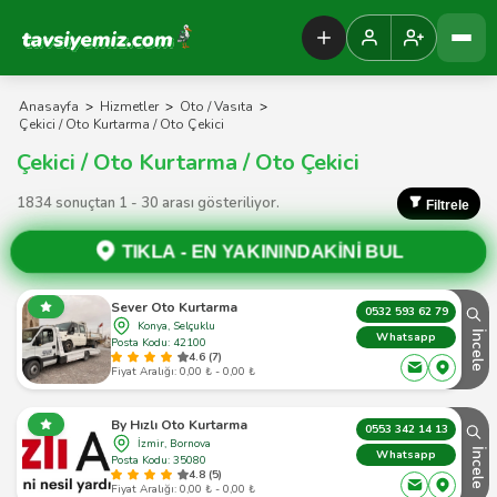
Tavsiyemiz Anasayfa
Anasayfa
>
Hizmetler
>
Oto / Vasıta
>
Çekici / Oto Kurtarma / Oto Çekici
Çekici / Oto Kurtarma / Oto Çekici
1834 sonuçtan 1 - 30 arası gösteriliyor.
Filtrele
TIKLA -
EN YAKININDAKİNİ BUL
Sever Oto Kurtarma
0532 593 62 79
Konya, Selçuklu
İncele
Whatsapp
Posta Kodu: 42100
4.6 (7)
Fiyat Aralığı: 0,00 ₺ - 0,00 ₺
By Hızlı Oto Kurtarma
0553 342 14 13
İzmir, Bornova
İncele
Whatsapp
Posta Kodu: 35080
4.8 (5)
Fiyat Aralığı: 0,00 ₺ - 0,00 ₺