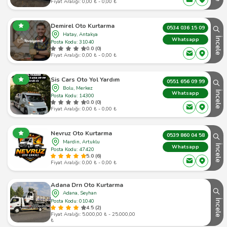
Fiyat Aralığı: 0,00 ₺ - 0,00 ₺
Demirel Oto Kurtarma
0534 036 15 09
Hatay, Antakya
İncele
Whatsapp
Posta Kodu: 31040
0.0 (0)
Fiyat Aralığı: 0,00 ₺ - 0,00 ₺
Sis Cars Oto Yol Yardım
0551 656 09 99
Bolu, Merkez
İncele
Whatsapp
Posta Kodu: 14300
0.0 (0)
Fiyat Aralığı: 0,00 ₺ - 0,00 ₺
Nevruz Oto Kurtarma
0539 860 04 58
Mardin, Artuklu
İncele
Whatsapp
Posta Kodu: 47420
5.0 (6)
Fiyat Aralığı: 0,00 ₺ - 0,00 ₺
Adana Drn Oto Kurtarma
Adana, Seyhan
Posta Kodu: 01040
İncele
4.5 (2)
Fiyat Aralığı: 5.000,00 ₺ - 25.000,00
₺