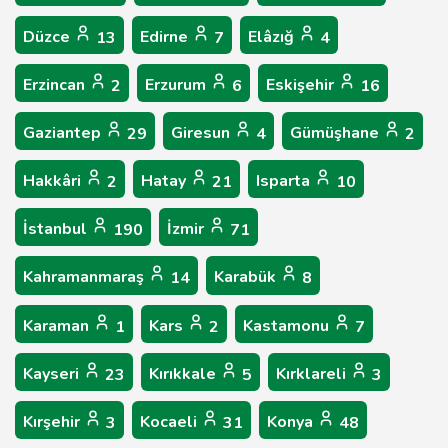
Düzce
Edirne
Elâzığ
13
7
4
Erzincan
Erzurum
Eskişehir
2
6
16
Gaziantep
Giresun
Gümüşhane
29
4
2
Hakkâri
Hatay
Isparta
2
21
10
İstanbul
İzmir
190
71
Kahramanmaraş
Karabük
14
8
Karaman
Kars
Kastamonu
1
2
7
Kayseri
Kırıkkale
Kırklareli
23
5
3
Kırşehir
Kocaeli
Konya
3
31
48