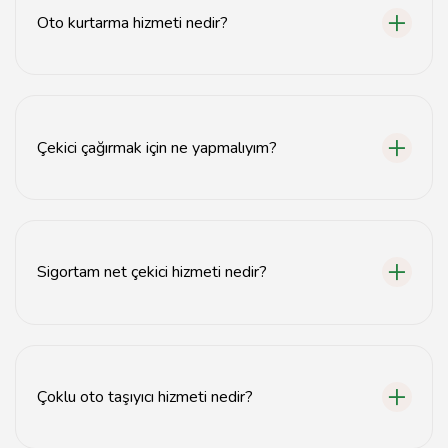
araçlarıdır.
Oto kurtarma hizmeti nedir?
Oto kurtarma hizmeti, araçların kaza veya arıza
durumunda güvenli bir şekilde kurtarılması ve
taşınmasıdır.
Çekici çağırmak için ne yapmalıyım?
Çekici çağırmak için tavsiyemiz.com adresinden en yakın
çekici hizmetini bulabilir ve iletişime geçebilirsiniz.
Sigortam net çekici hizmeti nedir?
Sigortam net çekici hizmeti, sigorta poliçeniz
kapsamında sunulan çekici hizmetidir ve genellikle
ücretsizdir.
Çoklu oto taşıyıcı hizmeti nedir?