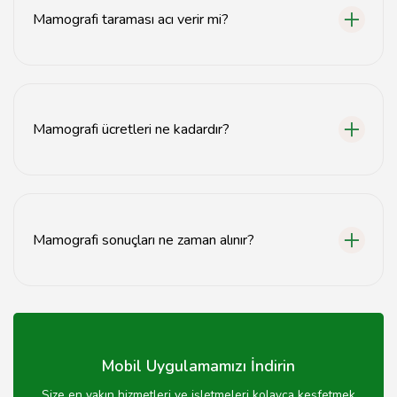
dakika sürer.
Mamografi taraması acı verir mi?
Mamografi sırasında hafif bir rahatsızlık hissedilebilir,
ancak genellikle acı vermez.
Mamografi ücretleri ne kadardır?
Mamografi ücretleri, merkeze ve sigorta durumuna
göre değişiklik göstermektedir. Detaylı bilgi için
merkezle iletişime geçin.
Mamografi sonuçları ne zaman alınır?
Mamografi sonuçları genellikle 1-2 gün içinde alınabilir,
ancak bazı durumlarda daha uzun sürebilir.
Mobil Uygulamamızı İndirin
Size en yakın hizmetleri ve işletmeleri kolayca keşfetmek