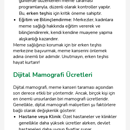
günlerde düzenlenen meme taraması
programlarıyla, düzenli olarak kontroller yapılır.
Bu,
erken teşhis
için kritik öneme sahiptir.
Eğitim ve Bilinçlendirme:
Merkezler, kadınlara
meme sağlığı hakkında eğitim vererek ve
bilinçlendirerek, kendi kendine muayene yapma
alışkanlığı kazandırır.
Meme sağlığınızı korumak için bir erken teşhis
merkezine başvurmak, meme kanserini önlemek
adına önemli bir adımdır. Unutmayın, erken teşhis
hayat kurtarır!
Dijital Mamografi Ücretleri
Dijital mamografi, meme kanseri taraması açısından
son derece etkili bir yöntemdir. Ancak, birçok kişi için
en önemli unsurlardan biri mamografi ücretleridir.
Genellikle, dijital mamografi maliyetleri şu faktörlere
bağlı olarak değişkenlik gösterir:
Hastane veya Klinik
: Özel hastaneler ve klinikler
genellikle daha yüksek ücretler alırken, devlet
hastaneleri daha uygun fiyatlar sunar.