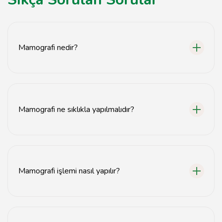
Mamografi nedir?
Mamografi, meme dokusunun X-ray ile görüntülenmesi
işlemidir ve meme kanseri taramasında kullanılır.
Mamografi ne sıklıkla yapılmalıdır?
40 yaşından itibaren her yıl mamografi önerilmektedir,
ancak doktorunuzun önerilerine göre değişebilir.
Mamografi işlemi nasıl yapılır?
Mamografi işlemi, memenin X-ray cihazı arasında
sıkıştırılması ile gerçekleştirilir ve genellikle 15-30