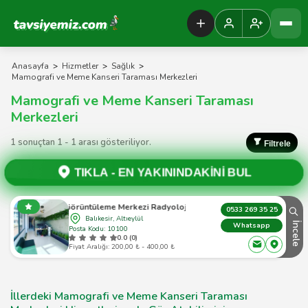
Tavsiyemiz Anasayfa
Anasayfa
>
Hizmetler
>
Sağlık
>
Mamografi ve Meme Kanseri Taraması Merkezleri
Mamografi ve Meme Kanseri Taraması
Merkezleri
1 sonuçtan 1 - 1 arası gösteriliyor.
Filtrele
TIKLA -
EN YAKININDAKİNİ BUL
neci Görüntüleme Merkezi Radyoloji, Ultrason, Doppler, Batın Ultrason
0533 269 35 25
Balıkesir, Altıeylül
İncele
Whatsapp
Posta Kodu: 10100
0.0 (0)
Fiyat Aralığı: 200,00 ₺ - 400,00 ₺
İllerdeki Mamografi ve Meme Kanseri Taraması