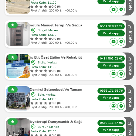
İncele
Whatsapp
Posta Kodu: 11100
0.0 (0)
Fiyat Aralığı: 200,00 ₺ - 400,00 ₺
göl Fizyolife Manuel Terapi Ve Sağlıklı Yaşam Merkezi
0501 328 79 22
Bingöl, Merkez
İncele
Whatsapp
Posta Kodu: 12400
0.0 (0)
Fiyat Aralığı: 200,00 ₺ - 400,00 ₺
Özel Bitlis Elit Özel Eğitim Ve Rehabilitasyon Merkezi
0434 502 02 02
Bitlis, Merkez
İncele
Whatsapp
Posta Kodu: 13100
0.0 (0)
Fiyat Aralığı: 200,00 ₺ - 400,00 ₺
. Bulut Demirci Geleneksel Ve Tamamlayıcı Tıp Ünitesi
0555 171 65 76
Bolu, Merkez
İncele
Whatsapp
Posta Kodu: 14300
0.0 (0)
Fiyat Aralığı: 200,00 ₺ - 400,00 ₺
pi Danışmanlık & Sağlıklı Yaşam Merkezi Gtos Terapi Burdur
0530 111 27 96
Burdur, Merkez
İncele
Whatsapp
Posta Kodu: 15100
0.0 (0)