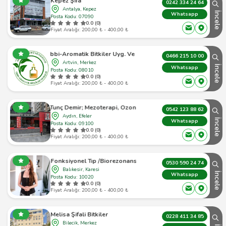
Kepez Şifa
0242 334 24 64
Antalya, Kepez
İncele
Whatsapp
Posta Kodu: 07090
0.0 (0)
Fiyat Aralığı: 200,00 ₺ - 400,00 ₺
Açü Tıbbi-Aromatik Bitkiler Uyg. Ve Arş. Merk.
0466 215 10 00
Artvin, Merkez
İncele
Whatsapp
Posta Kodu: 08010
0.0 (0)
Fiyat Aralığı: 200,00 ₺ - 400,00 ₺
n Tunç Demir; Mezoterapi, Ozon Tedavisi Ve Proloterapi
0542 123 88 62
Aydın, Efeler
İncele
Whatsapp
Posta Kodu: 09100
0.0 (0)
Fiyat Aralığı: 200,00 ₺ - 400,00 ₺
el Tıp /Biorezonans /Akupunktur/ Bağımlılıklar/ Ağrı Tedavisi
0530 590 24 74
Balıkesir, Karesi
İncele
Whatsapp
Posta Kodu: 10020
0.0 (0)
Fiyat Aralığı: 200,00 ₺ - 400,00 ₺
Melisa Şifali Bitkiler
0228 411 34 85
Bilecik, Merkez