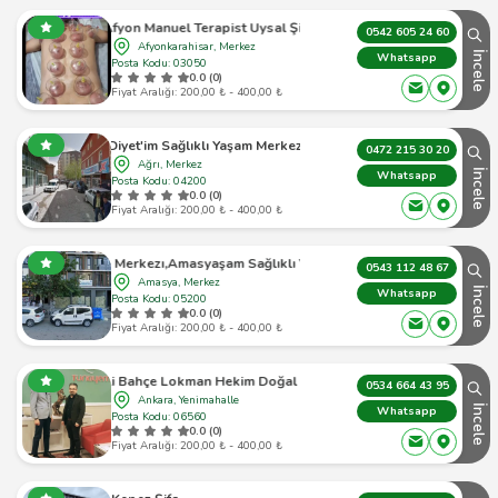
Afyon Manuel Terapist Uysal Şifa
0542 605 24 60
Afyonkarahisar, Merkez
İncele
Whatsapp
Posta Kodu: 03050
0.0 (0)
Fiyat Aralığı: 200,00 ₺ - 400,00 ₺
Diyet'im Sağlıklı Yaşam Merkezi
0472 215 30 20
Ağrı, Merkez
İncele
Whatsapp
Posta Kodu: 04200
0.0 (0)
Fiyat Aralığı: 200,00 ₺ - 400,00 ₺
rkezı,Amasyaşam Sağlıklı Yaşam Ve Danışmanlık Merkezi
0543 112 48 67
Amasya, Merkez
İncele
Whatsapp
Posta Kodu: 05200
0.0 (0)
Fiyat Aralığı: 200,00 ₺ - 400,00 ₺
Gizli Bahçe Lokman Hekim Doğal Yaşam
0534 664 43 95
Ankara, Yenimahalle
İncele
Whatsapp
Posta Kodu: 06560
0.0 (0)
Fiyat Aralığı: 200,00 ₺ - 400,00 ₺