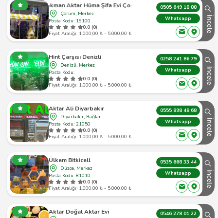
Lokman Aktar Hüma Şifa Evi Çorum
0505 649 18 88
Çorum, Merkez
İncele
Whatsapp
Posta Kodu: 19100
0.0 (0)
Fiyat Aralığı: 1.000,00 ₺ - 5.000,00 ₺
Hint Çarşısı Denizli
0258 241 86 79
Denizli, Merkez
İncele
Whatsapp
Posta Kodu:
0.0 (0)
Fiyat Aralığı: 1.000,00 ₺ - 5.000,00 ₺
Aktar Ali Diyarbakır
0555 898 48 68
Diyarbakır, Bağlar
İncele
Whatsapp
Posta Kodu: 21050
0.0 (0)
Fiyat Aralığı: 1.000,00 ₺ - 5.000,00 ₺
Ülkem Bitkicell
0535 668 33 44
Düzce, Merkez
İncele
Whatsapp
Posta Kodu: 81010
0.0 (0)
Fiyat Aralığı: 1.000,00 ₺ - 5.000,00 ₺
Aktar Doğal Aktar Evi
0546 278 01 22