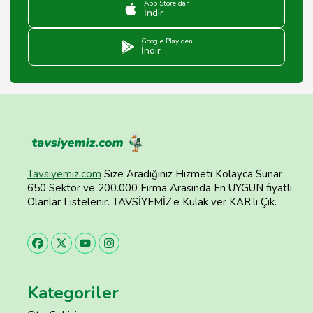
App Store'dan
İndir
Google Play'den
İndir
Tavsiyemiz.com
Size Aradığınız Hizmeti Kolayca Sunar
650 Sektör ve 200.000 Firma Arasında En UYGUN fiyatlı
Olanlar Listelenir. TAVSİYEMİZ’e Kulak ver KAR’lı Çık.
Kategoriler