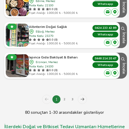
Edirne, Merkez
İncele
Whatsapp
Posta Kodu: 22100
0.0 (0)
Fiyat Aralığı: 1.000,00 ₺ - 5.000,00 ₺
Altınterim Doğal Sağlık
0424 233 42 89
Elâzığ, Merkez
İncele
Whatsapp
Posta Kodu: 23270
0.0 (0)
Fiyat Aralığı: 1.000,00 ₺ - 5.000,00 ₺
Yapınca Gıda Bakliyat & Baharat
0446 214 20 47
Erzincan, Merkez
İncele
Whatsapp
Posta Kodu: 24100
0.0 (0)
Fiyat Aralığı: 1.000,00 ₺ - 5.000,00 ₺
1
2
3
80 sonuçtan 1-30 arasındakiler gösteriliyor
İllerdeki Doğal ve Bitkisel Tedavi Uzmanları Hizmetlerine