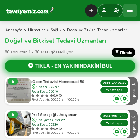
Tavsiyemiz Anasayfa
Anasayfa
>
Hizmetler
>
Sağlık
>
Doğal ve Bitkisel Tedavi Uzmanları
Doğal ve Bitkisel Tedavi Uzmanları
80 sonuçtan 1 - 30 arası gösteriliyor.
Filtrele
TIKLA -
EN YAKININDAKİNİ BUL
 Homeopati Bütüncül Tıp Fonksiyonel Tıp Fitoterapi Mezoterapi
0555 177 01 20
Adana, Seyhan
İncele
Whatsapp
Posta Kodu: 01040
0.0 (0)
Fiyat Aralığı: 200,00 ₺ - 400,00 ₺
Prof Saraçoğlu Adıyaman
0534 550 32 00
Adıyaman, Merkez
İncele
Whatsapp
Posta Kodu: 02230
0.0 (0)
Fiyat Aralığı: 200,00 ₺ - 400,00 ₺