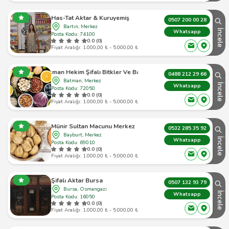
Has-Tat Aktar & Kuruyemiş
0507 200 00 28
Bartın, Merkez
İncele
Whatsapp
Posta Kodu: 74100
0.0 (0)
Fiyat Aralığı: 1.000,00 ₺ - 5.000,00 ₺
Lokman Hekim Şifalı Bitkler Ve Baharat
0488 212 29 66
Batman, Merkez
İncele
Whatsapp
Posta Kodu: 72050
0.0 (0)
Fiyat Aralığı: 1.000,00 ₺ - 5.000,00 ₺
Münir Sultan Macunu Merkez
0532 285 35 92
Bayburt, Merkez
İncele
Whatsapp
Posta Kodu: 69010
0.0 (0)
Fiyat Aralığı: 1.000,00 ₺ - 5.000,00 ₺
Şifalı Aktar Bursa
0507 132 93 79
Bursa, Osmangazi
İncele
Whatsapp
Posta Kodu: 16050
0.0 (0)
Fiyat Aralığı: 1.000,00 ₺ - 5.000,00 ₺