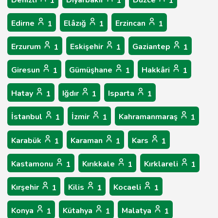
1
1
1
Edirne
Elâzığ
Erzincan
1
1
1
Erzurum
Eskişehir
Gaziantep
1
1
1
Giresun
Gümüşhane
Hakkâri
1
1
1
Hatay
Iğdır
Isparta
1
1
1
İstanbul
İzmir
Kahramanmaraş
1
1
1
Karabük
Karaman
Kars
1
1
1
Kastamonu
Kırıkkale
Kırklareli
1
1
1
Kırşehir
Kilis
Kocaeli
1
1
1
Konya
Kütahya
Malatya
1
1
1