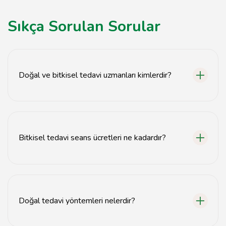
Sıkça Sorulan Sorular
Doğal ve bitkisel tedavi uzmanları kimlerdir?
Doğal ve bitkisel tedavi uzmanları, bitkisel ürünler ve
doğal yöntemlerle sağlık sorunlarını tedavi eden
profesyonellerdir.
Bitkisel tedavi seans ücretleri ne kadardır?
Bitkisel tedavi seans ücretleri uzmanına ve tedavi
türüne göre değişiklik göstermektedir, genellikle 200-
500 TL arasında değişir.
Doğal tedavi yöntemleri nelerdir?