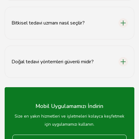
Doğal tedavi yöntemleri arasında bitkisel ilaçlar,
akupunktur, aromaterapi ve beslenme düzenlemeleri
yer alır.
Bitkisel tedavi uzmanı nasıl seçilir?
Bitkisel tedavi uzmanı seçerken, uzmanlık alanı,
deneyimi ve hasta yorumlarına dikkat etmek önemlidir.
Doğal tedavi yöntemleri güvenli midir?
Doğal tedavi yöntemleri genellikle güvenli olsa da, her
bireyin sağlık durumu farklıdır; bu nedenle uzman önerisi
almak önemlidir.
Mobil Uygulamamızı İndirin
Size en yakın hizmetleri ve işletmeleri kolayca keşfetmek
için uygulamamızı kullanın.