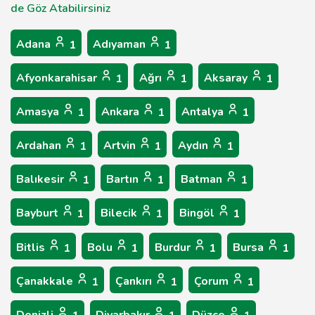
de Göz Atabilirsiniz
Adana
Adıyaman
1
1
Afyonkarahisar
Ağrı
Aksaray
1
1
1
Amasya
Ankara
Antalya
1
1
1
Ardahan
Artvin
Aydın
1
1
1
Balıkesir
Bartın
Batman
1
1
1
Bayburt
Bilecik
Bingöl
1
1
1
Bitlis
Bolu
Burdur
Bursa
1
1
1
1
Çanakkale
Çankırı
Çorum
1
1
1
Denizli
Diyarbakır
Düzce