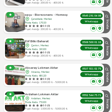
Fiyat Aralığı: 200,00 ₺ - 400,00 ₺
tma Topçu - Biorezonans - Homeopati - Bach Çiçekleri
0545 291 04 08
Çanakkale, Merkez
İncele
Whatsapp
Posta Kodu: 17020
0.0 (0)
Fiyat Aralığı: 200,00 ₺ - 400,00 ₺
Elif Bitki Baharat
0506 500 01 10
Çankırı, Merkez
İncele
Whatsapp
Posta Kodu: 18100
0.0 (0)
Fiyat Aralığı: 200,00 ₺ - 400,00 ₺
Aksaray Lokman Aktar
0537 921 02 75
Aksaray, Merkez
İncele
Whatsapp
Posta Kodu: 68120
0.0 (0)
Fiyat Aralığı: 1.000,00 ₺ - 5.000,00 ₺
Ardahan Lokman Aktar
0552 544 75 71
Ardahan, Merkez
İncele
Whatsapp
Posta Kodu: 75100
0.0 (0)
Fiyat Aralığı: 1.000,00 ₺ - 5.000,00 ₺