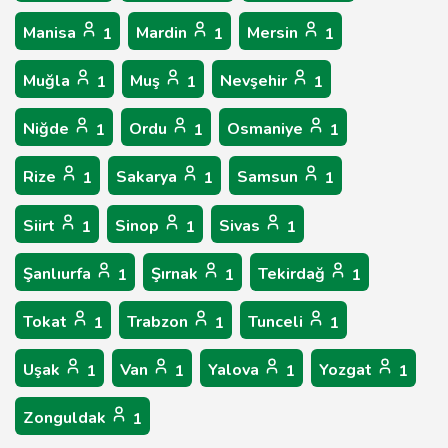
Manisa
Mardin
Mersin
1
1
1
Muğla
Muş
Nevşehir
1
1
1
Niğde
Ordu
Osmaniye
1
1
1
Rize
Sakarya
Samsun
1
1
1
Siirt
Sinop
Sivas
1
1
1
Şanlıurfa
Şırnak
Tekirdağ
1
1
1
Tokat
Trabzon
Tunceli
1
1
1
Uşak
Van
Yalova
Yozgat
1
1
1
1
Zonguldak
1