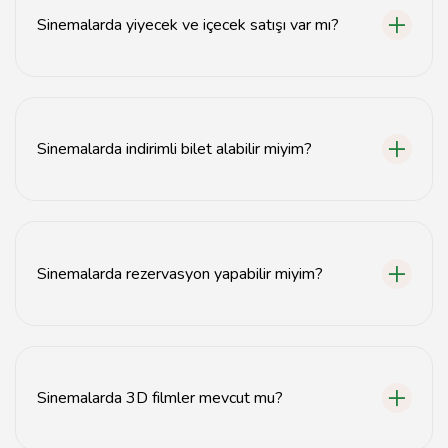
arasında olmaktadır.
Sinemalarda yiyecek ve içecek satışı var mı?
Evet, sinemalarda patlamış mısır, gazlı içecekler ve
çeşitli atıştırmalıklar satılmaktadır.
Sinemalarda indirimli bilet alabilir miyim?
Öğrenci, yaşlı ve grup indirimleri gibi çeşitli indirim
seçenekleri sinemalarda sunulmaktadır.
Sinemalarda rezervasyon yapabilir miyim?
Evet, birçok sinema salonu online veya telefonla
rezervasyon imkanı sunmaktadır.
Sinemalarda 3D filmler mevcut mu?