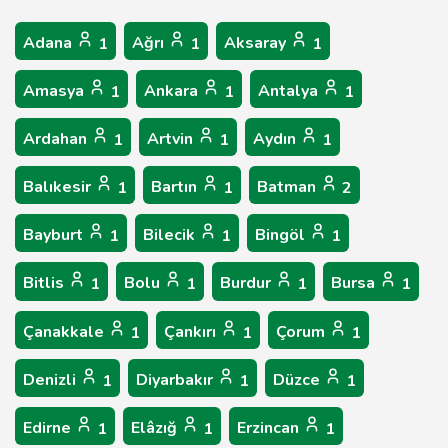
Adana
Ağrı
Aksaray
1
1
1
Amasya
Ankara
Antalya
1
1
1
Ardahan
Artvin
Aydın
1
1
1
Balıkesir
Bartın
Batman
1
1
2
Bayburt
Bilecik
Bingöl
1
1
1
Bitlis
Bolu
Burdur
Bursa
1
1
1
1
Çanakkale
Çankırı
Çorum
1
1
1
Denizli
Diyarbakır
Düzce
1
1
1
Edirne
Elâzığ
Erzincan
1
1
1