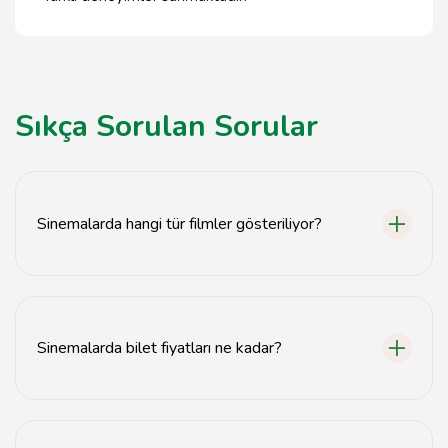
Sıkça Sorulan Sorular
Sinemalarda hangi tür filmler gösteriliyor?
Sinemalarda aksiyon, dram, komedi, korku ve
animasyon gibi birçok farklı türde film gösterilmektedir.
Sinemalarda bilet fiyatları ne kadar?
Bilet fiyatları sinemanın konumuna ve film türüne göre
değişiklik göstermektedir, genellikle 30-100 TL