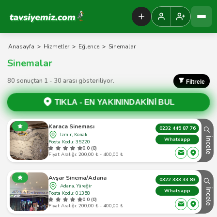
Tavsiyemiz Anasayfa
Anasayfa
>
Hizmetler
>
Eğlence
>
Sinemalar
Sinemalar
80 sonuçtan 1 - 30 arası gösteriliyor.
Filtrele
TIKLA -
EN YAKININDAKİNİ BUL
Karaca Sineması
0232 445 87 76
İzmir, Konak
İncele
Whatsapp
Posta Kodu: 35220
0.0 (0)
Fiyat Aralığı: 200,00 ₺ - 400,00 ₺
Avşar Sinema/Adana
0322 333 33 83
Adana, Yüreğir
İncele
Whatsapp
Posta Kodu: 01358
0.0 (0)
Fiyat Aralığı: 200,00 ₺ - 400,00 ₺