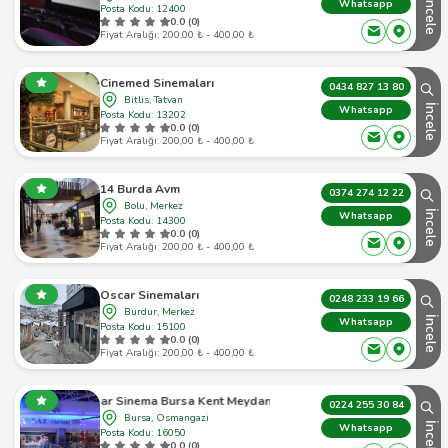
İncele
Whatsapp
Posta Kodu: 12400
0.0 (0)
Fiyat Aralığı: 200,00 ₺ - 400,00 ₺
Cinemed Sinemaları
0434 827 13 80
Bitlis, Tatvan
İncele
Whatsapp
Posta Kodu: 13202
0.0 (0)
Fiyat Aralığı: 200,00 ₺ - 400,00 ₺
14 Burda Avm
0374 274 12 22
Bolu, Merkez
İncele
Whatsapp
Posta Kodu: 14300
0.0 (0)
Fiyat Aralığı: 200,00 ₺ - 400,00 ₺
Oscar Sinemaları
0248 233 19 66
Burdur, Merkez
İncele
Whatsapp
Posta Kodu: 15100
0.0 (0)
Fiyat Aralığı: 200,00 ₺ - 400,00 ₺
Avşar Sinema Bursa Kent Meydanı Avm
0224 255 30 84
Bursa, Osmangazi
İncele
Whatsapp
Posta Kodu: 16050
0.0 (0)