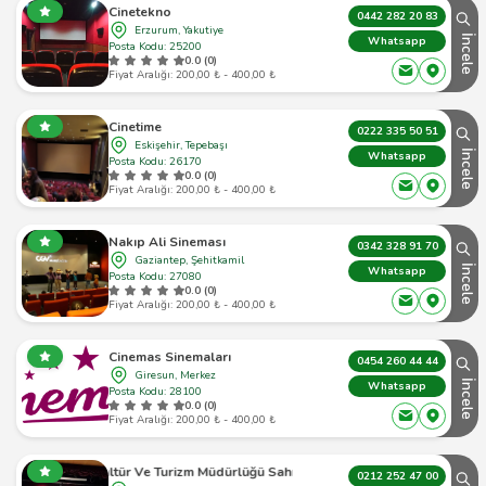
Cinetekno
0442 282 20 83
Erzurum, Yakutiye
İncele
Whatsapp
Posta Kodu: 25200
0.0 (0)
Fiyat Aralığı: 200,00 ₺ - 400,00 ₺
Cinetime
0222 335 50 51
Eskişehir, Tepebaşı
İncele
Whatsapp
Posta Kodu: 26170
0.0 (0)
Fiyat Aralığı: 200,00 ₺ - 400,00 ₺
Nakıp Ali Sineması
0342 328 91 70
Gaziantep, Şehitkamil
İncele
Whatsapp
Posta Kodu: 27080
0.0 (0)
Fiyat Aralığı: 200,00 ₺ - 400,00 ₺
Cinemas Sinemaları
0454 260 44 44
Giresun, Merkez
İncele
Whatsapp
Posta Kodu: 28100
0.0 (0)
Fiyat Aralığı: 200,00 ₺ - 400,00 ₺
Kültür Ve Turizm Müdürlüğü Sahnesi
0212 252 47 00