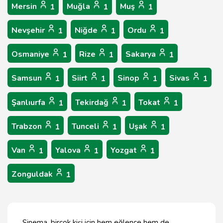
Mersin
Muğla
Muş
1
1
1
Nevşehir
Niğde
Ordu
1
1
1
Osmaniye
Rize
Sakarya
1
1
1
Samsun
Siirt
Sinop
Sivas
1
1
1
1
Şanlıurfa
Tekirdağ
Tokat
1
1
1
Trabzon
Tunceli
Uşak
1
1
1
Van
Yalova
Yozgat
1
1
1
Zonguldak
1
Sinema, birçok kişi için hem eğlence hem de