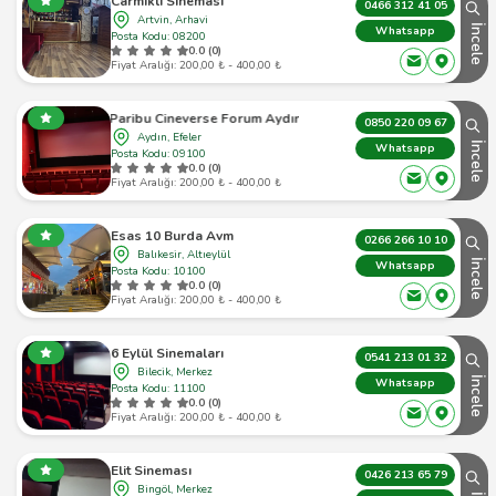
Carmikli Sinemasi
0466 312 41 05
Artvin, Arhavi
İncele
Whatsapp
Posta Kodu: 08200
0.0 (0)
Fiyat Aralığı: 200,00 ₺ - 400,00 ₺
Paribu Cineverse Forum Aydın
0850 220 09 67
Aydın, Efeler
İncele
Whatsapp
Posta Kodu: 09100
0.0 (0)
Fiyat Aralığı: 200,00 ₺ - 400,00 ₺
Esas 10 Burda Avm
0266 266 10 10
Balıkesir, Altıeylül
İncele
Whatsapp
Posta Kodu: 10100
0.0 (0)
Fiyat Aralığı: 200,00 ₺ - 400,00 ₺
6 Eylül Sinemaları
0541 213 01 32
Bilecik, Merkez
İncele
Whatsapp
Posta Kodu: 11100
0.0 (0)
Fiyat Aralığı: 200,00 ₺ - 400,00 ₺
Elit Sineması
0426 213 65 79
Bingöl, Merkez