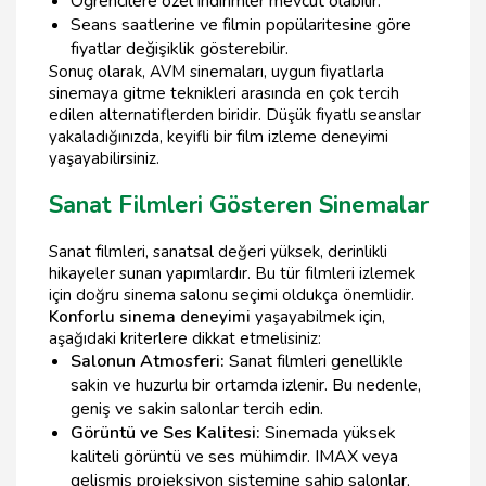
Öğrencilere özel indirimler mevcut olabilir.
Seans saatlerine ve filmin popülaritesine göre
fiyatlar değişiklik gösterebilir.
Sonuç olarak, AVM sinemaları, uygun fiyatlarla
sinemaya gitme teknikleri arasında en çok tercih
edilen alternatiflerden biridir. Düşük fiyatlı seanslar
yakaladığınızda, keyifli bir film izleme deneyimi
yaşayabilirsiniz.
Sanat Filmleri Gösteren Sinemalar
Sanat filmleri, sanatsal değeri yüksek, derinlikli
hikayeler sunan yapımlardır. Bu tür filmleri izlemek
için doğru sinema salonu seçimi oldukça önemlidir.
Konforlu sinema deneyimi
yaşayabilmek için,
aşağıdaki kriterlere dikkat etmelisiniz:
Salonun Atmosferi:
Sanat filmleri genellikle
sakin ve huzurlu bir ortamda izlenir. Bu nedenle,
geniş ve sakin salonlar tercih edin.
Görüntü ve Ses Kalitesi:
Sinemada yüksek
kaliteli görüntü ve ses mühimdir. IMAX veya
gelişmiş projeksiyon sistemine sahip salonlar,