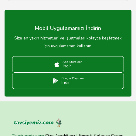
Evet, birçok sinema salonu 3D filmler göstermektedir,
ancak 3D gözlük almanız gerekebilir.
Mobil Uygulamamızı İndirin
Size en yakın hizmetleri ve işletmeleri kolayca keşfetmek
için uygulamamızı kullanın.
App Store'dan
İndir
Google Play'den
İndir
Tavsiyemiz.com
Size Aradığınız Hizmeti Kolayca Sunar