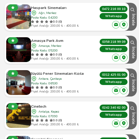
Haspark Sinemaları
0472 216 00 10
Ağrı, Merkez
İncele
Whatsapp
Posta Kodu: 04200
0.0 (0)
Fiyat Aralığı: 200,00 ₺ - 400,00 ₺
Amasya Park Avm
0358 218 99 09
Amasya, Merkez
İncele
Whatsapp
Posta Kodu: 05200
0.0 (0)
Fiyat Aralığı: 200,00 ₺ - 400,00 ₺
Büyülü Fener Sinemaları Kızılay
0312 425 01 00
Ankara, Çankaya
İncele
Whatsapp
Posta Kodu: 06530
0.0 (0)
Fiyat Aralığı: 200,00 ₺ - 400,00 ₺
Cinetech
0242 340 62 00
Antalya, Kepez
İncele
Whatsapp
Posta Kodu: 07090
0.0 (0)
Fiyat Aralığı: 200,00 ₺ - 400,00 ₺