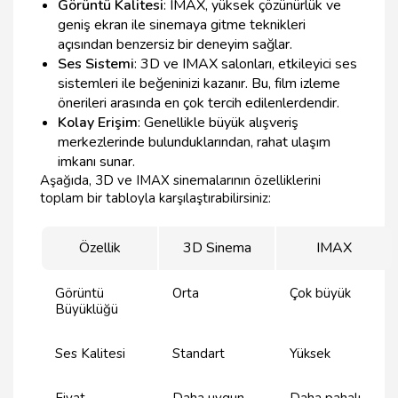
Görüntü Kalitesi
: IMAX, yüksek çözünürlük ve
geniş ekran ile sinemaya gitme teknikleri
açısından benzersiz bir deneyim sağlar.
Ses Sistemi
: 3D ve IMAX salonları, etkileyici ses
sistemleri ile beğeninizi kazanır. Bu, film izleme
önerileri arasında en çok tercih edilenlerdendir.
Kolay Erişim
: Genellikle büyük alışveriş
merkezlerinde bulunduklarından, rahat ulaşım
imkanı sunar.
Aşağıda, 3D ve IMAX sinemalarının özelliklerini
toplam bir tabloyla karşılaştırabilirsiniz:
Özellik
3D Sinema
IMAX
Görüntü
Orta
Çok büyük
Büyüklüğü
Ses Kalitesi
Standart
Yüksek
Fiyat
Daha uygun
Daha pahalı