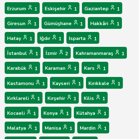
Erzurum
Eskişehir
Gaziantep
1
1
1
Giresun
Gümüşhane
Hakkâri
1
1
1
Hatay
Iğdır
Isparta
1
1
1
İstanbul
İzmir
Kahramanmaraş
1
2
1
Karabük
Karaman
Kars
1
1
1
Kastamonu
Kayseri
Kırıkkale
1
1
1
Kırklareli
Kırşehir
Kilis
1
1
1
Kocaeli
Konya
Kütahya
1
1
1
Malatya
Manisa
Mardin
1
1
1