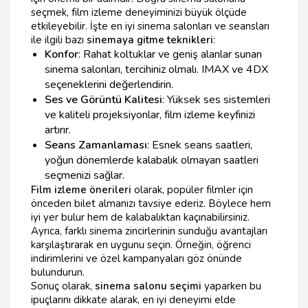
seçmek, film izleme deneyiminizi büyük ölçüde
etkileyebilir. İşte en iyi sinema salonları ve seansları
ile ilgili bazı
sinemaya gitme teknikleri
:
Konfor
: Rahat koltuklar ve geniş alanlar sunan
sinema salonları, tercihiniz olmalı. IMAX ve 4DX
seçeneklerini değerlendirin.
Ses ve Görüntü Kalitesi
: Yüksek ses sistemleri
ve kaliteli projeksiyonlar, film izleme keyfinizi
artırır.
Seans Zamanlaması
: Esnek seans saatleri,
yoğun dönemlerde kalabalık olmayan saatleri
seçmenizi sağlar.
Film izleme önerileri
olarak, popüler filmler için
önceden bilet almanızı tavsiye ederiz. Böylece hem
iyi yer bulur hem de kalabalıktan kaçınabilirsiniz.
Ayrıca, farklı sinema zincirlerinin sunduğu avantajları
karşılaştırarak en uygunu seçin. Örneğin, öğrenci
indirimlerini ve özel kampanyaları göz önünde
bulundurun.
Sonuç olarak,
sinema salonu seçimi
yaparken bu
ipuçlarını dikkate alarak, en iyi deneyimi elde