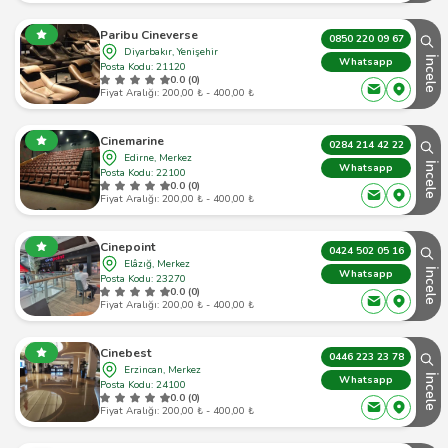
Paribu Cineverse
0850 220 09 67
Diyarbakır, Yenişehir
İncele
Whatsapp
Posta Kodu: 21120
0.0 (0)
Fiyat Aralığı: 200,00 ₺ - 400,00 ₺
Cinemarine
0284 214 42 22
Edirne, Merkez
İncele
Whatsapp
Posta Kodu: 22100
0.0 (0)
Fiyat Aralığı: 200,00 ₺ - 400,00 ₺
Cinepoint
0424 502 05 16
Elâzığ, Merkez
İncele
Whatsapp
Posta Kodu: 23270
0.0 (0)
Fiyat Aralığı: 200,00 ₺ - 400,00 ₺
Cinebest
0446 223 23 78
Erzincan, Merkez
İncele
Whatsapp
Posta Kodu: 24100
0.0 (0)
Fiyat Aralığı: 200,00 ₺ - 400,00 ₺