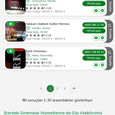
Gümüşhane, Merkez
İncele
Whatsapp
Posta Kodu: 29010
0.0 (0)
Fiyat Aralığı: 200,00 ₺ - 400,00 ₺
Hakkari Atatürk Kültür Merkezi
0438 280 17 00
Hakkâri, Merkez
İncele
Whatsapp
Posta Kodu: 30100
0.0 (0)
Fiyat Aralığı: 200,00 ₺ - 400,00 ₺
Şark Sineması
0535 798 69 53
Hatay, Samandağ
İncele
Whatsapp
Posta Kodu: 31800
0.0 (0)
Fiyat Aralığı: 200,00 ₺ - 400,00 ₺
1
2
3
80 sonuçtan 1-30 arasındakiler gösteriliyor
İllerdeki Sinemalar Hizmetlerine de Göz Atabilirsiniz