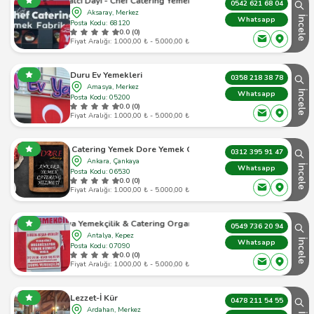
Mangalcı Dayı - Chef Catering Yemek Fabrikası
0542 621 68 04
Aksaray, Merkez
İncele
Whatsapp
Posta Kodu: 68120
0.0 (0)
Fiyat Aralığı: 1.000,00 ₺ - 5.000,00 ₺
Duru Ev Yemekleri
0358 218 38 78
Amasya, Merkez
İncele
Whatsapp
Posta Kodu: 05200
0.0 (0)
Fiyat Aralığı: 1.000,00 ₺ - 5.000,00 ₺
Ankara Catering Yemek Dore Yemek Organizasyon
0312 395 91 47
Ankara, Çankaya
İncele
Whatsapp
Posta Kodu: 06530
0.0 (0)
Fiyat Aralığı: 1.000,00 ₺ - 5.000,00 ₺
Dünya Yemekçilik & Catering Organizasyon
0549 736 20 94
Antalya, Kepez
İncele
Whatsapp
Posta Kodu: 07090
0.0 (0)
Fiyat Aralığı: 1.000,00 ₺ - 5.000,00 ₺
Lezzet-İ Kür
0478 211 54 55
Ardahan, Merkez