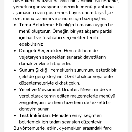
davetlilerin hafızasında kalıcı bir iz bırakır. Bu nedenle,
yemek organizasyonu
sürecinde
menü planlama
aşamasına özen göstermek büyük önem taşır. İşte
özel menü tasarımı ve sunumu için bazı ipuçları:
Tema Belirleme
: Etkinliğin temasına uygun bir
menü oluşturun. Örneğin, bir yaz akşamı partisi
için hafif ve ferahlatıcı seçenekler tercih
edebilirsiniz.
Dengeli Seçenekler
: Hem etli hem de
vejetaryen seçenekleri sunarak davetlilerin
damak zevkine hitap edin.
Sunum Şıklığı
: Yemeklerin sunumunu estetik bir
şekilde gerçekleştirin. Özel tabaklar veya büfe
düzenlemeleriyle dikkat çekin.
Yerel ve Mevsimsel Ürünler
: Mevsiminde ve
yerel olarak temin edilen malzemelerle menüyü
zenginleştirin, bu hem taze hem de lezzetli bir
deneyim sunar.
Test İmkânları
: Menüden en iyi seçimleri
belirlemek için tadım seansları düzenleyin.
Bu yöntemlerle, etkinlik yemekleri arasındaki farkı