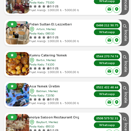
İncele
Whatsapp
Posta Kodu: 75100
0.0 (0)
Fiyat Aralığı: 1.000,00 ₺ - 5.000,00 ₺
Fidan Sultan El Lezzetleri
0466 212 90 75
Artvin, Merkez
İncele
Whatsapp
Posta Kodu: 08010
0.0 (0)
Fiyat Aralığı: 1.000,00 ₺ - 5.000,00 ₺
Kumru Catering Yemek
0544 270 74 74
Bartın, Merkez
İncele
Whatsapp
Posta Kodu: 74100
0.0 (0)
Fiyat Aralığı: 1.000,00 ₺ - 5.000,00 ₺
Asa Yemek Üretim
0532 432 46 44
Batman, Merkez
İncele
Whatsapp
Posta Kodu: 72050
0.0 (0)
Fiyat Aralığı: 1.000,00 ₺ - 5.000,00 ₺
nd Manolya Saloon Restaurant Organizasyon Cater
0506 579 52 31
Bayburt, Merkez
İncele
Whatsapp
Posta Kodu: 69010
0.0 (0)