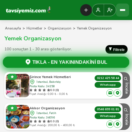
Tavsiyemiz Anasayfa
Anasayfa
>
Hizmetler
>
Organizasyon
>
Yemek Organizasyon
Yemek Organizasyon
100 sonuçtan 1 - 30 arası gösteriliyor.
Filtrele
TIKLA -
EN YAKININDAKİNİ BUL
Şirince Yemek Hizmetleri
0212 425 58 44
İstanbul, Bakırköy
İncele
Whatsapp
Posta Kodu: 34158
0.0 (0)
Fiyat Aralığı: 0,00 ₺ - 0,00 ₺
Akkor Organizasyon
0546 699 01 81
İstanbul, Fatih
İncele
Whatsapp
Posta Kodu: 34096
0.0 (0)
Fiyat Aralığı: 200,00 ₺ - 400,00 ₺