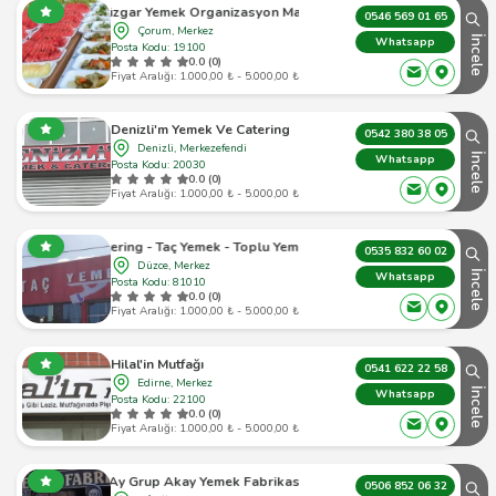
um Rüzgar Yemek Organizasyon Masa Sandalye Kira
0546 569 01 65
Çorum, Merkez
İncele
Whatsapp
Posta Kodu: 19100
0.0 (0)
Fiyat Aralığı: 1.000,00 ₺ - 5.000,00 ₺
Denizli'm Yemek Ve Catering
0542 380 38 05
Denizli, Merkezefendi
İncele
Whatsapp
Posta Kodu: 20030
0.0 (0)
Fiyat Aralığı: 1.000,00 ₺ - 5.000,00 ₺
Taç Catering - Taç Yemek - Toplu Yemek Hizmetleri
0535 832 60 02
Düzce, Merkez
İncele
Whatsapp
Posta Kodu: 81010
0.0 (0)
Fiyat Aralığı: 1.000,00 ₺ - 5.000,00 ₺
Hilal'in Mutfağı
0541 622 22 58
Edirne, Merkez
İncele
Whatsapp
Posta Kodu: 22100
0.0 (0)
Fiyat Aralığı: 1.000,00 ₺ - 5.000,00 ₺
Ay Grup Akay Yemek Fabrikası
0506 852 06 32