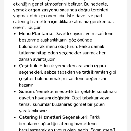
etkinliğin genel atmosferini belirler. Bu nedenle,
yemek organizasyonu
sırasında doğru tercihleri
yapmak oldukça önemlidir. İşte davet ve parti
catering hizmetleri için dikkate almanız gereken bazı
önemli ipuçları:
Menü Planlama
: Davetli sayısını ve misafirlerin
beslenme alışkanlıklarını göz önünde
bulundurarak menü oluşturun. Farklı damak
tatlarına hitap eden seçenekler sunmak her
zaman avantajlıdır.
Çeşitlilik
: Etkinlik yemekleri arasında ızgara
seçenekleri, sebze tabakları ve tatlı ikramları gibi
çeşitler bulundurmak, misafirlerin beğenisini
kazanır.
Sunum
: Yemeklerin estetik bir şekilde sunulması,
davetin havasını değiştirir. Özel tabaklar veya
temalı sunumlar kullanarak görsel bir şölen
yaratabilirsiniz.
Catering Hizmetleri Seçenekleri
: Farklı
firmaların sağladığı catering hizmetlerini
karşılaştırarak en uygun olanı seçin.
Fiyat, menü