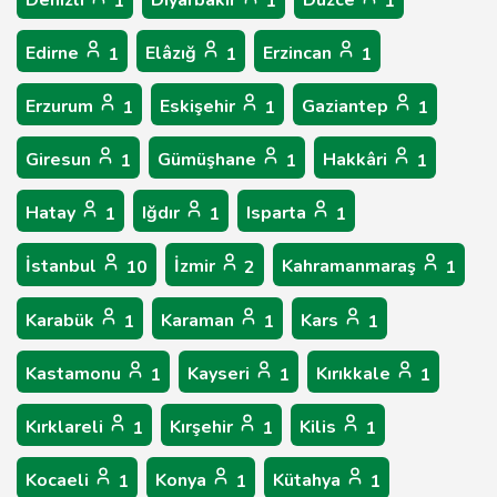
1
1
1
Edirne
Elâzığ
Erzincan
1
1
1
Erzurum
Eskişehir
Gaziantep
1
1
1
Giresun
Gümüşhane
Hakkâri
1
1
1
Hatay
Iğdır
Isparta
1
1
1
İstanbul
İzmir
Kahramanmaraş
10
2
1
Karabük
Karaman
Kars
1
1
1
Kastamonu
Kayseri
Kırıkkale
1
1
1
Kırklareli
Kırşehir
Kilis
1
1
1
Kocaeli
Konya
Kütahya
1
1
1