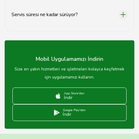
öneririz.
Servis süresi ne kadar sürüyor?
Servis süresi, organizasyonun büyüklüğüne göre
değişiklik göstermekle birlikte genellikle 2-4 saat
sürmektedir.
Mobil Uygulamamızı İndirin
Size en yakın hizmetleri ve işletmeleri kolayca keşfetmek
için uygulamamızı kullanın.
App Store'dan
İndir
Google Play'den
İndir