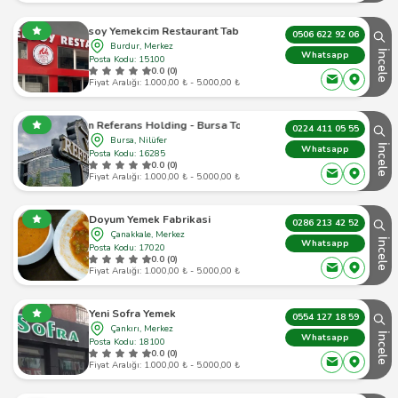
Ersoy Yemekcim Restaurant Tabldot
0506 622 92 06
Burdur, Merkez
İncele
Whatsapp
Posta Kodu: 15100
0.0 (0)
Fiyat Aralığı: 1.000,00 ₺ - 5.000,00 ₺
Begüm Referans Holding - Bursa Toplu Yemek
0224 411 05 55
Bursa, Nilüfer
İncele
Whatsapp
Posta Kodu: 16285
0.0 (0)
Fiyat Aralığı: 1.000,00 ₺ - 5.000,00 ₺
Doyum Yemek Fabrikasi
0286 213 42 52
Çanakkale, Merkez
İncele
Whatsapp
Posta Kodu: 17020
0.0 (0)
Fiyat Aralığı: 1.000,00 ₺ - 5.000,00 ₺
Yeni Sofra Yemek
0554 127 18 59
Çankırı, Merkez
İncele
Whatsapp
Posta Kodu: 18100
0.0 (0)
Fiyat Aralığı: 1.000,00 ₺ - 5.000,00 ₺