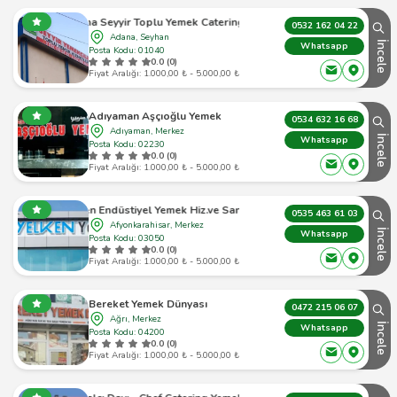
Adana Seyyir Toplu Yemek Catering Firması
0532 162 04 22
Adana, Seyhan
İncele
Whatsapp
Posta Kodu: 01040
0.0 (0)
Fiyat Aralığı: 1.000,00 ₺ - 5.000,00 ₺
Adıyaman Aşçıoğlu Yemek
0534 632 16 68
Adıyaman, Merkez
İncele
Whatsapp
Posta Kodu: 02230
0.0 (0)
Fiyat Aralığı: 1.000,00 ₺ - 5.000,00 ₺
Yelken Endüstiyel Yemek Hiz.ve San.tic.ltd.şti
0535 463 61 03
Afyonkarahisar, Merkez
İncele
Whatsapp
Posta Kodu: 03050
0.0 (0)
Fiyat Aralığı: 1.000,00 ₺ - 5.000,00 ₺
Bereket Yemek Dünyası
0472 215 06 07
Ağrı, Merkez
İncele
Whatsapp
Posta Kodu: 04200
0.0 (0)
Fiyat Aralığı: 1.000,00 ₺ - 5.000,00 ₺