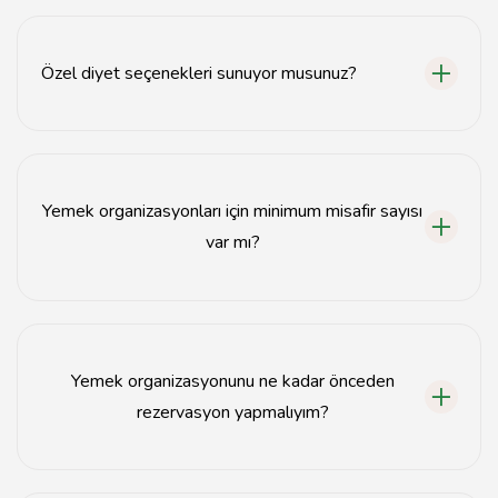
Menü seçimi, servis, dekorasyon ve özel diyet
seçenekleri gibi hizmetler sunuyoruz.
Özel diyet seçenekleri sunuyor musunuz?
Evet, vegan, glütensiz ve diğer özel diyet ihtiyaçlarına
uygun seçeneklerimiz mevcuttur.
Yemek organizasyonları için minimum misafir sayısı
var mı?
Evet, minimum misafir sayısı organizasyon türüne göre
değişiklik göstermektedir.
Yemek organizasyonunu ne kadar önceden
rezervasyon yapmalıyım?
En az 1-2 hafta öncesinden rezervasyon yapmanızı