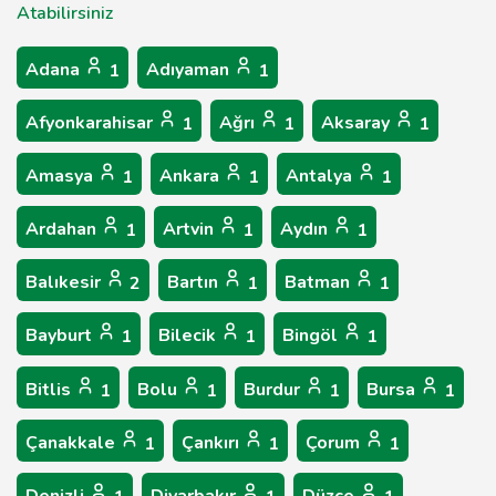
Atabilirsiniz
Adana
Adıyaman
1
1
Afyonkarahisar
Ağrı
Aksaray
1
1
1
Amasya
Ankara
Antalya
1
1
1
Ardahan
Artvin
Aydın
1
1
1
Balıkesir
Bartın
Batman
2
1
1
Bayburt
Bilecik
Bingöl
1
1
1
Bitlis
Bolu
Burdur
Bursa
1
1
1
1
Çanakkale
Çankırı
Çorum
1
1
1
Denizli
Diyarbakır
Düzce