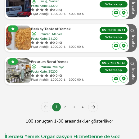
Elâzığ, Merkez
İncele
Whatsapp
Posta Kodu: 23270
0.0 (0)
Fiyat Aralığı: 1.000,00 ₺ - 5.000,00 ₺
Berkay Tabldot Yemek
0539 390 36 11
Erzincan, Merkez
İncele
Whatsapp
Posta Kodu: 24100
0.0 (0)
Fiyat Aralığı: 1.000,00 ₺ - 5.000,00 ₺
Erzurum Berat Yemek
0532 581 53 42
Erzurum, Yakutiye
İncele
Whatsapp
Posta Kodu: 25200
0.0 (0)
Fiyat Aralığı: 1.000,00 ₺ - 5.000,00 ₺
1
2
3
4
100 sonuçtan 1-30 arasındakiler gösteriliyor
İllerdeki Yemek Organizasyon Hizmetlerine de Göz