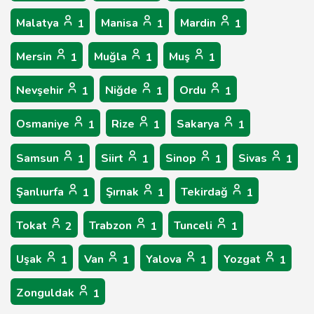
Malatya
Manisa
Mardin
1
1
1
Mersin
Muğla
Muş
1
1
1
Nevşehir
Niğde
Ordu
1
1
1
Osmaniye
Rize
Sakarya
1
1
1
Samsun
Siirt
Sinop
Sivas
1
1
1
1
Şanlıurfa
Şırnak
Tekirdağ
1
1
1
Tokat
Trabzon
Tunceli
2
1
1
Uşak
Van
Yalova
Yozgat
1
1
1
1
Zonguldak
1