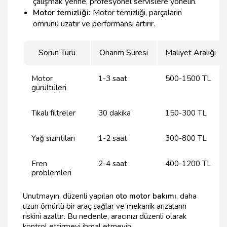
çalışmak yerine, profesyonel servislere yönelin.
Motor temizliği:
Motor temizliği, parçaların
ömrünü uzatır ve performansı artırır.
Sorun Türü
Onarım Süresi
Maliyet Aralığı
Motor
1-3 saat
500-1500 TL
gürültüleri
Tıkalı filtreler
30 dakika
150-300 TL
Yağ sızıntıları
1-2 saat
300-800 TL
Fren
2-4 saat
400-1200 TL
problemleri
Unutmayın, düzenli yapılan
oto motor bakımı
, daha
uzun ömürlü bir araç sağlar ve mekanik arızaların
riskini azaltır. Bu nedenle, aracınızı düzenli olarak
kontrol ettirmeyi ihmal etmeyin.