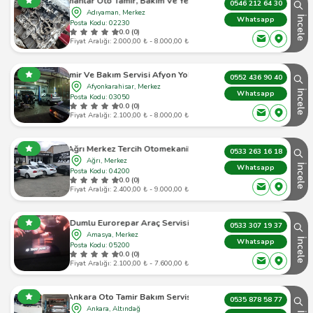
Özyamanlar Oto Tamir, Bakım Ve Yedek Parça
0546 212 64 30
Adıyaman, Merkez
İncele
Whatsapp
Posta Kodu: 02230
0.0 (0)
Fiyat Aralığı: 2.000,00 ₺ - 8.000,00 ₺
Tamir Ve Bakım Servisi Afyon Yol Yardım Afyon Tamirci
0552 436 90 40
Afyonkarahisar, Merkez
İncele
Whatsapp
Posta Kodu: 03050
0.0 (0)
Fiyat Aralığı: 2.100,00 ₺ - 8.000,00 ₺
Ağrı Merkez Tercih Otomekanik
0533 263 16 18
Ağrı, Merkez
İncele
Whatsapp
Posta Kodu: 04200
0.0 (0)
Fiyat Aralığı: 2.400,00 ₺ - 9.000,00 ₺
Dumlu Eurorepar Araç Servisi
0533 307 19 37
Amasya, Merkez
İncele
Whatsapp
Posta Kodu: 05200
0.0 (0)
Fiyat Aralığı: 2.100,00 ₺ - 7.600,00 ₺
Ankara Oto Tamir Bakım Servisi
0535 878 58 77
Ankara, Altındağ