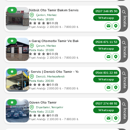
Bülbül Oto Tamir Bakım Servisi
0537 346 85 90
Çankırı, Merkez
İncele
Whatsapp
Posta Kodu: 18100
0.0 (0)
Fiyat Aralığı: 2.100,00 ₺ - 7.800,00 ₺
Çorum Garaj Otomotiv Tamir Ve Bakım Servisi
0536 671 11 53
Çorum, Merkez
İncele
Whatsapp
Posta Kodu: 19100
0.0 (0)
Fiyat Aralığı: 2.100,00 ₺ - 7.800,00 ₺
ğız Oto Servis | Denizli Oto Tamir - Yağız Automotive
0544 831 22 66
Denizli, Merkezefendi
İncele
Whatsapp
Posta Kodu: 20030
0.0 (0)
Fiyat Aralığı: 2.000,00 ₺ - 7.800,00 ₺
Güven Oto Tamir
0537 274 68 92
Diyarbakır, Yenişehir
İncele
Whatsapp
Posta Kodu: 21120
0.0 (0)
Fiyat Aralığı: 2.100,00 ₺ - 7.600,00 ₺