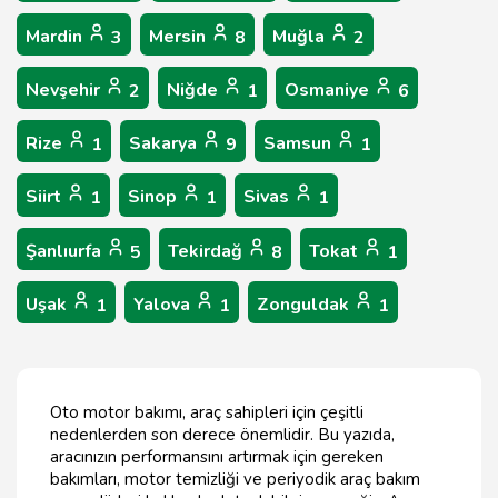
Mardin
Mersin
Muğla
3
8
2
Nevşehir
Niğde
Osmaniye
2
1
6
Rize
Sakarya
Samsun
1
9
1
Siirt
Sinop
Sivas
1
1
1
Şanlıurfa
Tekirdağ
Tokat
5
8
1
Uşak
Yalova
Zonguldak
1
1
1
Oto motor bakımı, araç sahipleri için çeşitli
nedenlerden son derece önemlidir. Bu yazıda,
aracınızın performansını artırmak için gereken
bakımları, motor temizliği ve periyodik araç bakım