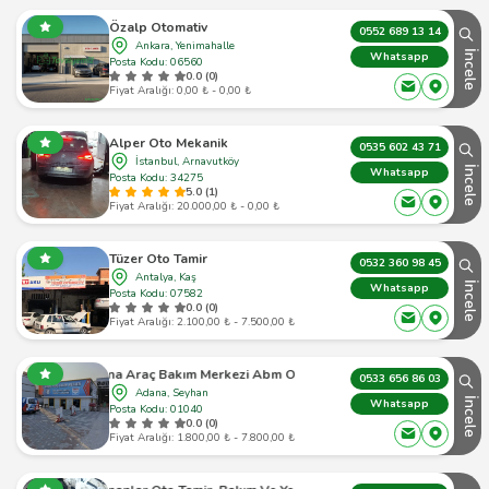
Özalp Otomativ
0552 689 13 14
Ankara, Yenimahalle
İncele
Whatsapp
Posta Kodu: 06560
0.0 (0)
Fiyat Aralığı: 0,00 ₺ - 0,00 ₺
Alper Oto Mekanik
0535 602 43 71
İstanbul, Arnavutköy
İncele
Whatsapp
Posta Kodu: 34275
5.0 (1)
Fiyat Aralığı: 20.000,00 ₺ - 0,00 ₺
Tüzer Oto Tamir
0532 360 98 45
Antalya, Kaş
İncele
Whatsapp
Posta Kodu: 07582
0.0 (0)
Fiyat Aralığı: 2.100,00 ₺ - 7.500,00 ₺
Adana Araç Bakım Merkezi Abm Otomotiv
0533 656 86 03
Adana, Seyhan
İncele
Whatsapp
Posta Kodu: 01040
0.0 (0)
Fiyat Aralığı: 1.800,00 ₺ - 7.800,00 ₺