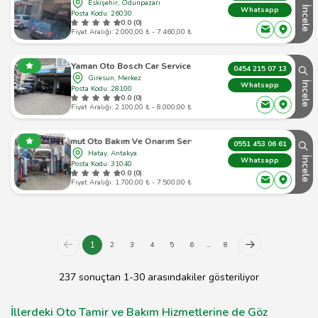
Eskişehir, Odunpazarı
İncele
Whatsapp
Posta Kodu: 26030
0.0 (0)
Fiyat Aralığı: 2.000,00 ₺ - 7.460,00 ₺
Yaman Oto Bosch Car Service
0454 215 07 13
Giresun, Merkez
İncele
Whatsapp
Posta Kodu: 28100
0.0 (0)
Fiyat Aralığı: 2.100,00 ₺ - 8.000,00 ₺
Umut Oto Bakım Ve Onarım Servisi
0551 453 06 61
Hatay, Antakya
İncele
Whatsapp
Posta Kodu: 31040
0.0 (0)
Fiyat Aralığı: 1.700,00 ₺ - 7.500,00 ₺
1
2
3
4
5
6
...
8
237 sonuçtan 1-30 arasındakiler gösteriliyor
İllerdeki Oto Tamir ve Bakım Hizmetlerine de Göz