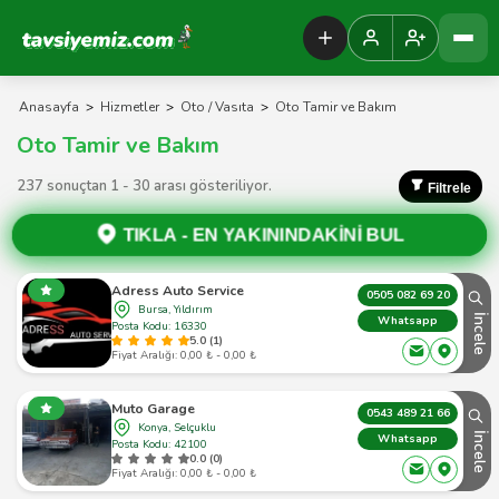
Tavsiyemiz Anasayfa
Anasayfa
>
Hizmetler
>
Oto / Vasıta
>
Oto Tamir ve Bakım
Oto Tamir ve Bakım
237 sonuçtan 1 - 30 arası gösteriliyor.
Filtrele
TIKLA -
EN YAKININDAKİNİ BUL
Adress Auto Service
0505 082 69 20
Bursa, Yıldırım
İncele
Whatsapp
Posta Kodu: 16330
5.0 (1)
Fiyat Aralığı: 0,00 ₺ - 0,00 ₺
Muto Garage
0543 489 21 66
Konya, Selçuklu
İncele
Whatsapp
Posta Kodu: 42100
0.0 (0)
Fiyat Aralığı: 0,00 ₺ - 0,00 ₺