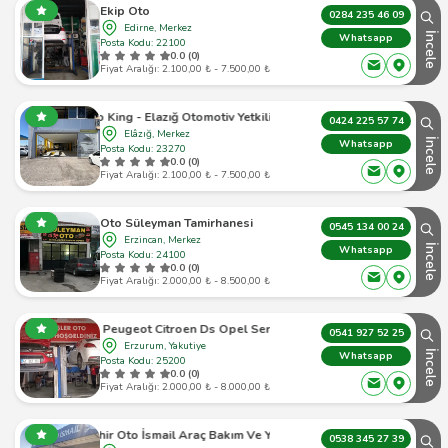
Ekip Oto
0284 235 46 09
Edirne, Merkez
İncele
Whatsapp
Posta Kodu: 22100
0.0 (0)
Fiyat Aralığı: 2.100,00 ₺ - 7.500,00 ₺
Auto King - Elazığ Otomotiv Yetkili Servis
0424 225 57 74
Elâzığ, Merkez
İncele
Whatsapp
Posta Kodu: 23270
0.0 (0)
Fiyat Aralığı: 2.100,00 ₺ - 7.500,00 ₺
Oto Süleyman Tamirhanesi
0545 134 00 24
Erzincan, Merkez
İncele
Whatsapp
Posta Kodu: 24100
0.0 (0)
Fiyat Aralığı: 2.000,00 ₺ - 8.500,00 ₺
sa Peugeot Citroen Ds Opel Servisi Ak Kardeşler Oto
0541 927 52 25
Erzurum, Yakutiye
İncele
Whatsapp
Posta Kodu: 25200
0.0 (0)
Fiyat Aralığı: 2.000,00 ₺ - 8.000,00 ₺
Eskişehir Oto İsmail Araç Bakım Ve Yedek Parça
0538 345 27 39