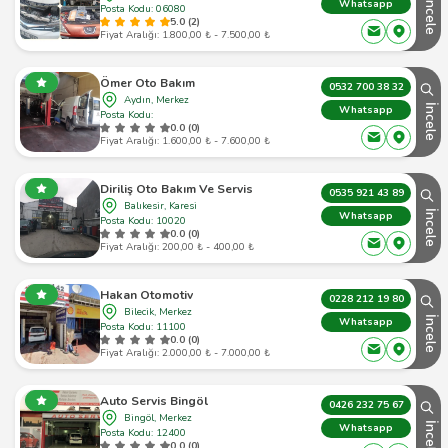
İncele
Whatsapp
Posta Kodu: 06080
5.0 (2)
Fiyat Aralığı: 1.800,00 ₺ - 7.500,00 ₺
Ömer Oto Bakım
0532 700 38 32
Aydın, Merkez
İncele
Whatsapp
Posta Kodu:
0.0 (0)
Fiyat Aralığı: 1.600,00 ₺ - 7.600,00 ₺
Diriliş Oto Bakım Ve Servis
0535 921 43 89
Balıkesir, Karesi
İncele
Whatsapp
Posta Kodu: 10020
0.0 (0)
Fiyat Aralığı: 200,00 ₺ - 400,00 ₺
Hakan Otomotiv
0228 212 19 80
Bilecik, Merkez
İncele
Whatsapp
Posta Kodu: 11100
0.0 (0)
Fiyat Aralığı: 2.000,00 ₺ - 7.000,00 ₺
Auto Servis Bingöl
0426 232 75 67
Bingöl, Merkez
İncele
Whatsapp
Posta Kodu: 12400
0.0 (0)