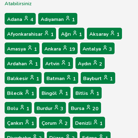
Atabilirsiniz
Adana
Adıyaman
4
1
Afyonkarahisar
Ağrı
Aksaray
1
1
1
Amasya
Ankara
Antalya
1
19
3
Ardahan
Artvin
Aydın
1
1
2
Balıkesir
Batman
Bayburt
1
1
1
Bilecik
Bingöl
Bitlis
1
1
1
Bolu
Burdur
Bursa
1
3
20
Çankırı
Çorum
Denizli
1
2
1
Diyarbakır
Düzce
Edirne