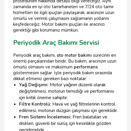
prosedürleri hakkında detaylı bilgi vereceğiz. Aynı
zamanda en iyi oto tamirhaneleri ve 7/24 oto tamir
hizmetleri ile ilgili ipuçları paylaşarak, aracınızın uzun
ömürlü ve verimli çalışmasını sağlamanın yollarını
keşfedeceğiz. Motor bakımı ipuçları ile aracınızı
gerektiği gibi korumanız mümkün.
Periyodik Araç Bakımı Servisi
Periyodik araç bakımı,
oto motor bakımı
sürecinin en
önemli parçalarından biridir. Bu bakım, aracınızın uzun
ömürlü olmasını ve maksimum
performans
göstermesini sağlar. İşte periyodik bakım sırasında
dikkat etmeniz gereken bazı noktalar:
Yağ Değişimi:
Motor yağının düzenli olarak
değiştirilmesi, motorun temizliği ve performansı
için kritik öneme sahiptir.
Filtre Kontrolü:
Hava ve yağ filtrelerinin kontrol
edilmesi, motorun düzgün çalışması için gereklidir.
Fren Sistemi İncelemesi:
Fren balataları ve
diskleri, güvenli bir sürüş için kesinlikle gözden
geçirilmelidir.