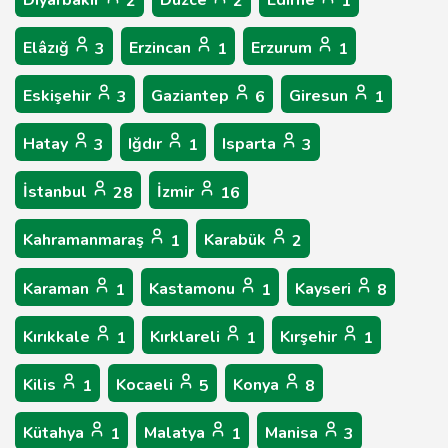
2
2
1
Elâzığ
Erzincan
Erzurum
3
1
1
Eskişehir
Gaziantep
Giresun
3
6
1
Hatay
Iğdır
Isparta
3
1
3
İstanbul
İzmir
28
16
Kahramanmaraş
Karabük
1
2
Karaman
Kastamonu
Kayseri
1
1
8
Kırıkkale
Kırklareli
Kırşehir
1
1
1
Kilis
Kocaeli
Konya
1
5
8
Kütahya
Malatya
Manisa
1
1
3