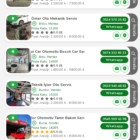
Fiyat Aralığı: 2.100,00 ₺ - 7.900,00 ₺
Ömer Oto Mekanik Servis
0534 570 25 82
Bitlis, Merkez
İncele
Whatsapp
Posta Kodu: 13100
0.0 (0)
Fiyat Aralığı: 2.100,00 ₺ - 8.000,00 ₺
Han Car Otomotiv Bosch Car Service
0374 333 83 33
Bolu, Merkez
İncele
Whatsapp
Posta Kodu: 14300
0.0 (0)
Fiyat Aralığı: 1.600,00 ₺ - 5.800,00 ₺
Teknik İşler Oto Servis
0539 540 48 83
Burdur, Merkez
İncele
Whatsapp
Posta Kodu: 15100
0.0 (0)
Fiyat Aralığı: 2.100,00 ₺ - 8.000,00 ₺
Efor Otomotiv Tamir Bakım Servisi
0545 559 43 96
Bursa, Nilüfer
İncele
Whatsapp
Posta Kodu: 16285
5.0 (1)
Fiyat Aralığı: 2.000,00 ₺ - 8.000,00 ₺