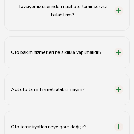
genel araç bakımı bulunmaktadır.
Tavsiyemiz üzerinden nasıl oto tamir servisi
bulabilirim?
Tavsiyemiz web sitesinde yer alan arama motorunu
kullanarak konumunuza en yakın oto tamir servislerini
kolayca bulabilirsiniz.
Oto bakım hizmetleri ne sıklıkla yapılmalıdır?
Oto bakım hizmetleri genellikle her 10.000 kilometrede
bir veya araç üreticisinin önerdiği periyotlarda
yapılmalıdır.
Acil oto tamir hizmeti alabilir miyim?
Evet, Tavsiyemiz üzerinden 7/24 açık oto tamir
servislerini bulabilir ve acil durumlarda yardım
alabilirsiniz.
Oto tamir fiyatları neye göre değişir?