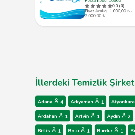
Posta Kodu: 16860
0.0 (0)
Fiyat Aralığı: 1.000,00 ₺ -
2.000,00 ₺
İllerdeki Temizlik Şirke
Adana
Adıyaman
Afyonkara
4
1
Ardahan
Artvin
Aydın
1
1
2
Bitlis
Bolu
Burdur
B
1
1
1