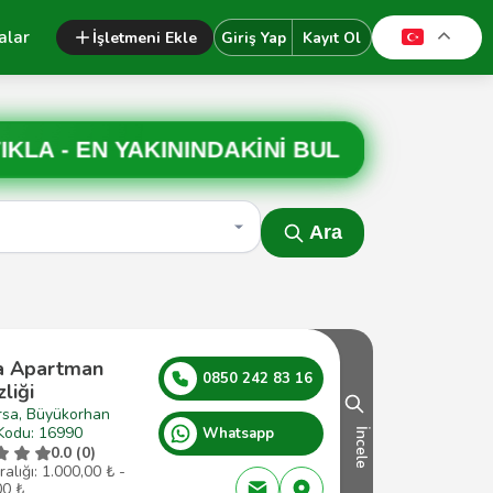
alar
İşletmeni Ekle
Giriş Yap
Kayıt Ol
IKLA -
EN YAKININDAKİNİ BUL
Ara
a Apartman
0850 242 83 16
liği
rsa, Büyükorhan
Kodu: 16990
Whatsapp
İncele
0.0 (0)
ralığı: 1.000,00 ₺ -
00 ₺