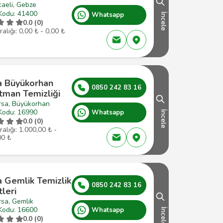
aeli, Gebze
Kodu: 41400
Whatsapp
İncele
0.0 (0)
ralığı: 0,00 ₺ - 0,00 ₺
a Büyükorhan
0850 242 83 16
tman Temizliği
rsa, Büyükorhan
Kodu: 16990
Whatsapp
İncele
0.0 (0)
ralığı: 1.000,00 ₺ -
00 ₺
a Gemlik Temizlik
0850 242 83 16
tleri
rsa, Gemlik
Kodu: 16600
Whatsapp
İncele
0.0 (0)