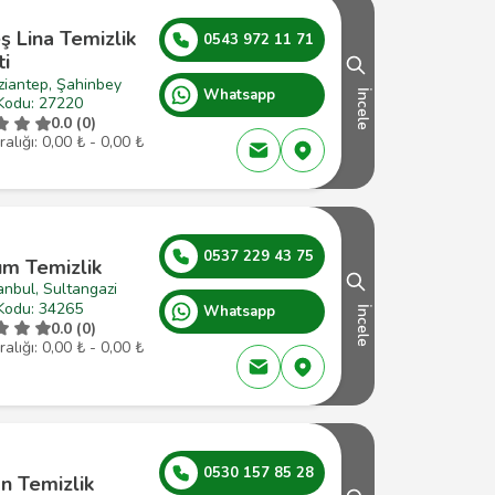
 Lina Temizlik
0543 972 11 71
ti
ziantep, Şahinbey
Whatsapp
İncele
Kodu: 27220
0.0 (0)
ralığı: 0,00 ₺ - 0,00 ₺
0537 229 43 75
rım Temizlik
anbul, Sultangazi
Kodu: 34265
Whatsapp
İncele
0.0 (0)
ralığı: 0,00 ₺ - 0,00 ₺
0530 157 85 28
n Temizlik