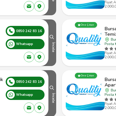
Fiyat A
2.000,
Öne Çıkan
Burs
0850 242 83 16
Temiz
Bu
Posta 
Whatsapp
İncele
Fiyat A
2.000,
Öne Çıkan
ik
Burs
0850 242 83 16
Apar
Bu
Posta 
Whatsapp
İncele
Fiyat A
2.000,