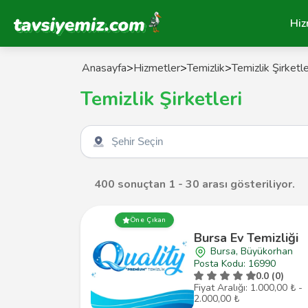
Tavsiyemiz Anasayfa
Hiz
Anasayfa
>
Hizmetler
>
Temizlik
>
Temizlik Şirketle
Temizlik Şirketleri
Şehir seçin
400 sonuçtan 1 - 30 arası gösteriliyor.
Öne Çıkan
Bursa Ev Temizliği
Bursa, Büyükorhan
Posta Kodu: 16990
0.0 (0)
Fiyat Aralığı: 1.000,00 ₺ -
2.000,00 ₺