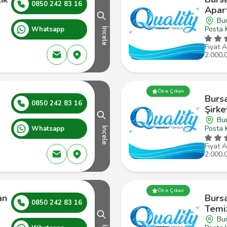
0850 242 83 16
Apar
Bur
Posta 
Whatsapp
İncele
Fiyat A
2.000,
Öne Çıkan
Bursa
0850 242 83 16
Şirke
Bur
Posta 
Whatsapp
İncele
Fiyat A
2.000,
Öne Çıkan
an
Bursa
0850 242 83 16
Temiz
Bur