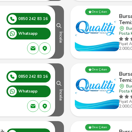
Öne Çıkan
Burs
0850 242 83 16
Temiz
Bu
Posta 
Whatsapp
İncele
Fiyat A
2.000,
Öne Çıkan
Burs
0850 242 83 16
Temiz
Bu
Posta 
Whatsapp
İncele
Fiyat A
2.000,
Öne Çıkan
ik
Burs