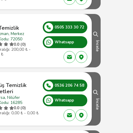
Temizlik
0505 333 30 72
tman, Merkez
Kodu: 72050
Whatsapp
İncele
0.0 (0)
ralığı: 200,00 ₺ -
 ₺
ş Temizlik
0536 206 74 58
tleri
sa, Nilüfer
Whatsapp
İncele
Kodu: 16285
0.0 (0)
ralığı: 0,00 ₺ - 0,00 ₺