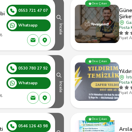
Öne Çıkan
Güneş
0553 721 47 07
bi
Şirke
Ga
Whatsapp
İncele
Posta 
 ₺
Fiyat A
Öne Çıkan
0530 780 27 92
Yıldı
İst
Posta 
Whatsapp
İncele
Fiyat A
 ₺
Öne Çıkan
0546 126 43 98
ti
Arsla