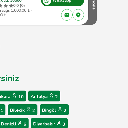
Kodu: 16860
Whatsapp
İncele
0.0 (0)
ralığı: 1.000,00 ₺ -
00 ₺
siniz
nkara
Antalya
10
2
Bilecik
Bingöl
1
2
2
Denizli
Diyarbakır
6
3