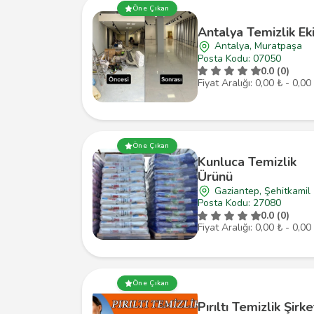
Öne Çıkan
Antalya Temizlik Eki
Antalya, Muratpaşa
Posta Kodu: 07050
0.0 (0)
Fiyat Aralığı: 0,00 ₺ - 0,00
Öne Çıkan
Kunluca Temizlik
Ürünü
Gaziantep, Şehitkamil
Posta Kodu: 27080
0.0 (0)
Fiyat Aralığı: 0,00 ₺ - 0,00
Öne Çıkan
Pırıltı Temizlik Şirke