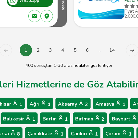
Posta 
Whatsapp
İncele
Fiyat A
2.000,
1
2
3
4
5
6
...
14
400 sonuçtan 1-30 arasındakiler gösteriliyor
tleri Hizmetlerine de Göz Atabilir
hisar
Ağrı
Aksaray
Amasya
A
1
1
2
1
Balıkesir
Bartın
Batman
Bayburt
1
1
2
ursa
Çanakkale
Çankırı
Çorum
8
1
1
1