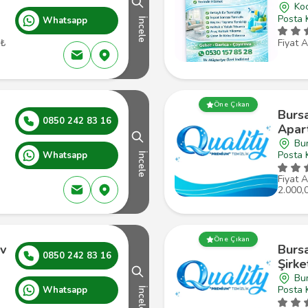
Koc
Posta 
Whatsapp
İncele
 ₺
Fiyat A
Öne Çıkan
Burs
0850 242 83 16
Apar
Bu
Posta 
Whatsapp
İncele
Fiyat A
2.000,
Öne Çıkan
v
Burs
0850 242 83 16
Şirke
Bu
Posta 
Whatsapp
İncele