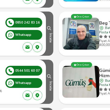
Öne Çıkan
Beg 
0850 242 83 16
Ba
Posta 
Whatsapp
İncele
Fiyat A
400,00
Öne Çıkan
Gümü
0544 501 60 07
Hizme
Bur
Whatsapp
İncele
Posta 
 ₺
Fiyat A