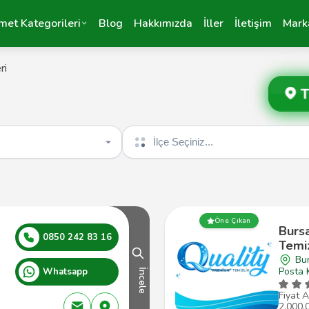
met Kategorileri
Blog
Hakkımızda
İller
İletişim
Mark
ri
T
İlçe seçin
Öne Çıkan
Burs
0850 242 83 16
Temiz
Bu
Posta 
Whatsapp
İncele
Fiyat A
2.000,