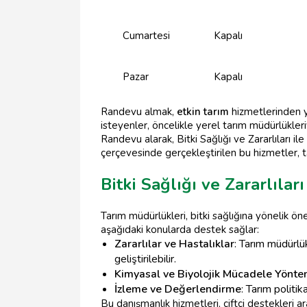
Cumartesi
Kapalı
Pazar
Kapalı
Randevu almak,
etkin tarım
hizmetlerinden ya
isteyenler, öncelikle yerel tarım müdürlükleri
Randevu alarak, Bitki Sağlığı ve Zararlıları il
çerçevesinde gerçekleştirilen bu hizmetler, ta
Bitki Sağlığı ve Zararlıla
Tarım müdürlükleri, bitki sağlığına yönelik ön
aşağıdaki konularda destek sağlar:
Zararlılar ve Hastalıklar
: Tarım müdürlükl
geliştirilebilir.
Kimyasal ve Biyolojik Mücadele Yönte
İzleme ve Değerlendirme
: Tarım politi
Bu danışmanlık hizmetleri, çiftçi destekleri a