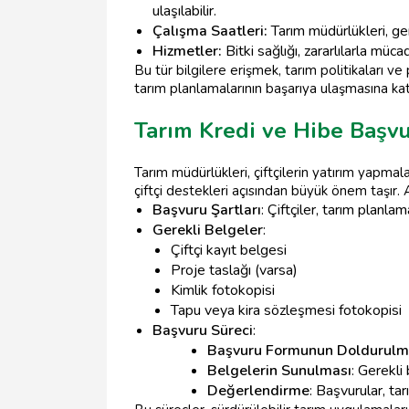
ulaşılabilir.
Çalışma Saatleri:
Tarım müdürlükleri, gen
Hizmetler:
Bitki sağlığı, zararlılarla müc
Bu tür bilgilere erişmek, tarım politikaları v
tarım planlamalarının başarıya ulaşmasına katk
Tarım Kredi ve Hibe Başvu
Tarım müdürlükleri, çiftçilerin yatırım yapma
çiftçi destekleri açısından büyük önem taşır. 
Başvuru Şartları
: Çiftçiler, tarım planla
Gerekli Belgeler
:
Çiftçi kayıt belgesi
Proje taslağı (varsa)
Kimlik fotokopisi
Tapu veya kira sözleşmesi fotokopisi
Başvuru Süreci
:
Başvuru Formunun Doldurulm
Belgelerin Sunulması
: Gerekli
Değerlendirme
: Başvurular, ta