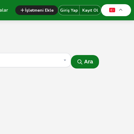
alar
İşletmeni Ekle
Giriş Yap
Kayıt Ol
Ara