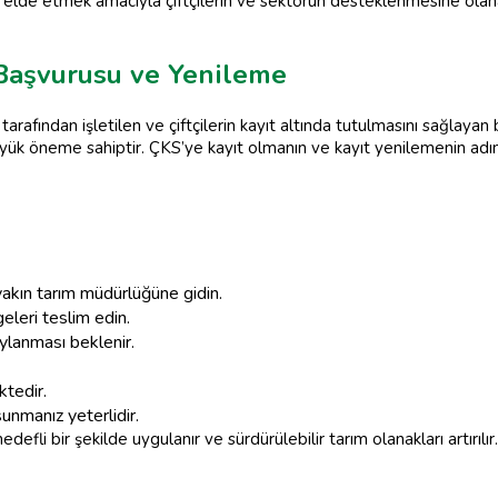
rı elde etmek amacıyla çiftçilerin ve sektörün desteklenmesine olan
) Başvurusu ve Yenileme
tarafından işletilen ve çiftçilerin kayıt altında tutulmasını sağlayan 
üyük öneme sahiptir. ÇKS’ye kayıt olmanın ve kayıt yenilemenin adıml
yakın tarım müdürlüğüne gidin.
geleri teslim edin.
ylanması beklenir.
tedir.
unmanız yeterlidir.
efli bir şekilde uygulanır ve sürdürülebilir tarım olanakları artırılır. 