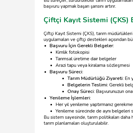
Bu süreçler, sürdürülebilir tarım uygulamala
başvuru yapmak başarı şansını artırır.
Çiftçi Kayıt Sistemi (ÇKS
Çiftçi Kayıt Sistemi (ÇKS), tarım müdürlükleri 
uygulamaları ve çiftçi destekleri açısından b
Başvuru İçin Gerekli Belgeler
:
Kimlik fotokopisi
Tarımsal üretime dair belgeler
Arazi tapu veya kiralama sözleşmesi
Başvuru Süreci
:
Tarım Müdürlüğü Ziyareti
: En 
Belgelerin Teslimi
: Gerekli bel
Onay Süreci
: Başvurunuzun ona
Yenileme İşlemleri
:
Her yıl yenileme yaptırmanız gerekmek
Yenileme sürecinde de aynı belgeleri s
Bu sistem sayesinde, tarım politikaları daha hed
tarım planlamaları oluşturulabilir.