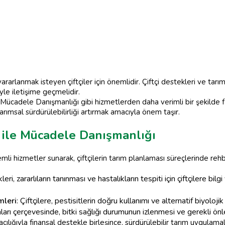
rarlanmak isteyen çiftçiler için önemlidir. Çiftçi destekleri ve tar
yle iletişime geçmelidir.
e Mücadele Danışmanlığı gibi hizmetlerden daha verimli bir şekilde fay
rımsal sürdürülebilirliği artırmak amacıyla önem taşır.
rı ile Mücadele Danışmanlığı
emli hizmetler sunarak, çiftçilerin tarım planlaması süreçlerinde reh
eri, zararlıların tanınması ve hastalıkların tespiti için çiftçilere bil
mleri
: Çiftçilere, pestisitlerin doğru kullanımı ve alternatif biyolo
kaları çerçevesinde, bitki sağlığı durumunun izlenmesi ve gerekli önl
racılığıyla finansal destekle birleşince, sürdürülebilir tarım uygulam