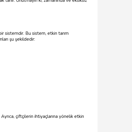
ak tanır. Unutmayın ki, zamanında ve eksiksiz
bir sistemdir. Bu sistem, etkin tarım
arı şu şekildedir:
Ayrıca, çiftçilerin ihtiyaçlarına yönelik etkin