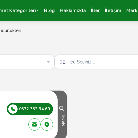
met Kategorileri
Blog
Hakkımızda
İller
İletişim
Mark
dürlükleri
İlçe seçin
0332 332 34 60
İncele