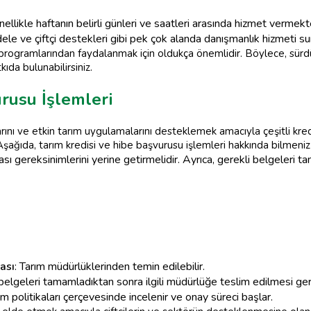
ellikle haftanın belirli günleri ve saatleri arasında hizmet verme
adele ve çiftçi destekleri gibi pek çok alanda danışmanlık hizmeti s
e programlarından faydalanmak için oldukça önemlidir. Böylece, sürdü
ıda bulunabilirsiniz.
rusu İşlemleri
larını ve etkin tarım uygulamalarını desteklemek amacıyla çeşitli kre
Aşağıda, tarım kredisi ve hibe başvurusu işlemleri hakkında bilmeniz
ması gereksinimlerini yerine getirmelidir. Ayrıca, gerekli belgeleri t
ası
: Tarım müdürlüklerinden temin edilebilir.
 belgeleri tamamladıktan sonra ilgili müdürlüğe teslim edilmesi ger
rım politikaları çerçevesinde incelenir ve onay süreci başlar.