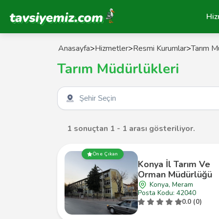
Tavsiyemiz Anasayfa
Hiz
Anasayfa
>
Hizmetler
>
Resmi Kurumlar
>
Tarım Mü
Tarım Müdürlükleri
Şehir seçin
1 sonuçtan 1 - 1 arası gösteriliyor.
Öne Çıkan
Konya İl Tarım Ve
Orman Müdürlüğü
Konya, Meram
Posta Kodu: 42040
0.0 (0)