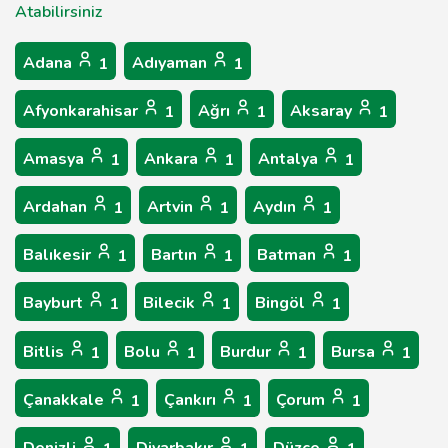
Atabilirsiniz
Adana
Adıyaman
1
1
Afyonkarahisar
Ağrı
Aksaray
1
1
1
Amasya
Ankara
Antalya
1
1
1
Ardahan
Artvin
Aydın
1
1
1
Balıkesir
Bartın
Batman
1
1
1
Bayburt
Bilecik
Bingöl
1
1
1
Bitlis
Bolu
Burdur
Bursa
1
1
1
1
Çanakkale
Çankırı
Çorum
1
1
1
Denizli
Diyarbakır
Düzce