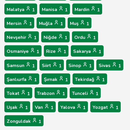
Malatya
Manisa
Mardin
1
1
1
Mersin
Muğla
Muş
1
1
1
Nevşehir
Niğde
Ordu
1
1
1
Osmaniye
Rize
Sakarya
1
1
1
Samsun
Siirt
Sinop
Sivas
1
1
1
1
Şanlıurfa
Şırnak
Tekirdağ
1
1
1
Tokat
Trabzon
Tunceli
1
1
1
Uşak
Van
Yalova
Yozgat
1
1
1
1
Zonguldak
1