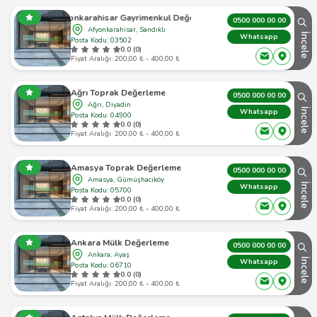
Afyonkarahisar Gayrimenkul Değerleme
0500 000 00 00
Afyonkarahisar, Sandıklı
İncele
Whatsapp
Posta Kodu: 03502
0.0 (0)
Fiyat Aralığı: 200,00 ₺ - 400,00 ₺
Ağrı Toprak Değerleme
0500 000 00 00
Ağrı, Diyadin
İncele
Whatsapp
Posta Kodu: 04900
0.0 (0)
Fiyat Aralığı: 200,00 ₺ - 400,00 ₺
Amasya Toprak Değerleme
0500 000 00 00
Amasya, Gümüşhacıköy
İncele
Whatsapp
Posta Kodu: 05700
0.0 (0)
Fiyat Aralığı: 200,00 ₺ - 400,00 ₺
Ankara Mülk Değerleme
0500 000 00 00
Ankara, Ayaş
İncele
Whatsapp
Posta Kodu: 06710
0.0 (0)
Fiyat Aralığı: 200,00 ₺ - 400,00 ₺