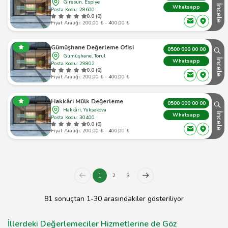
Giresun, Espiye
İncele
Whatsapp
Posta Kodu: 28600
0.0 (0)
Fiyat Aralığı: 200,00 ₺ - 400,00 ₺
Gümüşhane Değerleme Ofisi
0500 000 00 00
Gümüşhane, Torul
İncele
Whatsapp
Posta Kodu: 29802
0.0 (0)
Fiyat Aralığı: 200,00 ₺ - 400,00 ₺
Hakkâri Mülk Değerleme
0500 000 00 00
Hakkâri, Yüksekova
İncele
Whatsapp
Posta Kodu: 30400
0.0 (0)
Fiyat Aralığı: 200,00 ₺ - 400,00 ₺
1
2
3
81 sonuçtan 1-30 arasındakiler gösteriliyor
İllerdeki Değerlemeciler Hizmetlerine de Göz