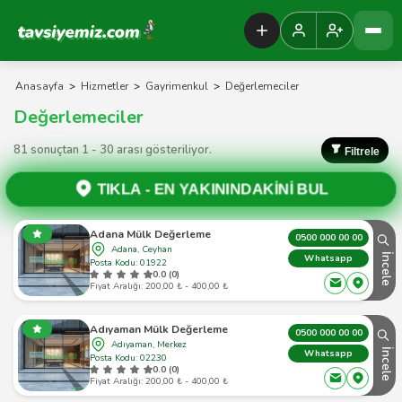
Tavsiyemiz Anasayfa
Anasayfa
>
Hizmetler
>
Gayrimenkul
>
Değerlemeciler
Değerlemeciler
81 sonuçtan 1 - 30 arası gösteriliyor.
Filtrele
TIKLA -
EN YAKININDAKİNİ BUL
Adana Mülk Değerleme
0500 000 00 00
Adana, Ceyhan
İncele
Whatsapp
Posta Kodu: 01922
0.0 (0)
Fiyat Aralığı: 200,00 ₺ - 400,00 ₺
Adıyaman Mülk Değerleme
0500 000 00 00
Adıyaman, Merkez
İncele
Whatsapp
Posta Kodu: 02230
0.0 (0)
Fiyat Aralığı: 200,00 ₺ - 400,00 ₺