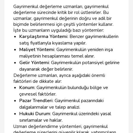
Gayrimenkul değerleme uzmanları, gayrimenkul
değerleme sürecinde kritik bir rol üstlenirler. Bu
uzmanlar, gayrimenkul değerinin doğru ve adil bir
biçimde belirlenmesi için çeşitli yöntemler kullanır.
İşte bu uzmanların uyguladığı bazı yöntemler:
Karşılaştırma Yöntemi
: Benzer gayrimenkullerin
satış fiyatlarıyla kıyaslama yapılır.
Maliyet Yöntemi
: Gayrimenkulün yeniden inşa
maliyetinin hesaplanması temel alınır.
Gelir Yöntemi
: Gayrimenkulün potansiyel gelirine
dayanarak değer belirlenir.
Değerleme uzmanları, ayrıca aşağıdaki önemli
faktörleri de dikkate alır:
Konum
: Gayrimenkulün bulunduğu bölge ve
çevresel faktörler.
Pazar Trendleri
: Gayrimenkul pazarındaki
dalgalanmalar ve talep analizi.
Hukuki Durum
: Gayrimenkul üzerindeki yasal
sınırlamalar ve haklar.
Uzman değerlendirme yöntemleri, gayrimenkul
değerleme süreçlerini güvenilir kılarak, yatırımcıların