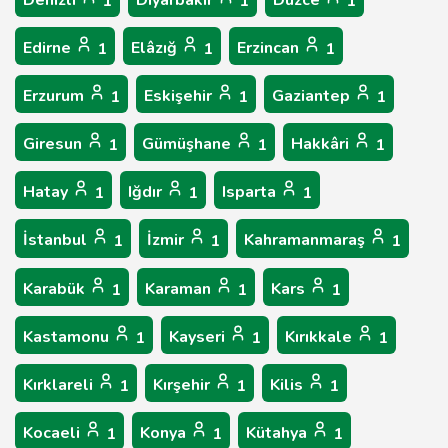
1
1
1
Edirne
Elâzığ
Erzincan
1
1
1
Erzurum
Eskişehir
Gaziantep
1
1
1
Giresun
Gümüşhane
Hakkâri
1
1
1
Hatay
Iğdır
Isparta
1
1
1
İstanbul
İzmir
Kahramanmaraş
1
1
1
Karabük
Karaman
Kars
1
1
1
Kastamonu
Kayseri
Kırıkkale
1
1
1
Kırklareli
Kırşehir
Kilis
1
1
1
Kocaeli
Konya
Kütahya
1
1
1