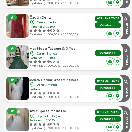
Fiyat Aralığı: 100,00 ₺ - 10.000,00 ₺
Özgün Deniz
0531 849 75 55
Çankırı, Merkez
İncele
Whatsapp
Posta Kodu: 18100
0.0 (0)
Fiyat Aralığı: 100,00 ₺ - 10.000,00 ₺
Mca Moda Tasarım & Offıce
Whatsapp
Çorum, Merkez
İncele
Posta Kodu: 19100
0.0 (0)
Fiyat Aralığı: 100,00 ₺ - 10.000,00 ₺
erzihane2025 Pernur Özdemir Moda Tasarım Merkezi
0553 048 36 60
Denizli, Merkez
İncele
Whatsapp
Posta Kodu:
0.0 (0)
Fiyat Aralığı: 100,00 ₺ - 10.000,00 ₺
Azra Sposa Moda Evi
0556 769 58 45
Diyarbakır, Bağlar
İncele
Whatsapp
Posta Kodu: 21050
0.0 (0)
Fiyat Aralığı: 100,00 ₺ - 10.000,00 ₺