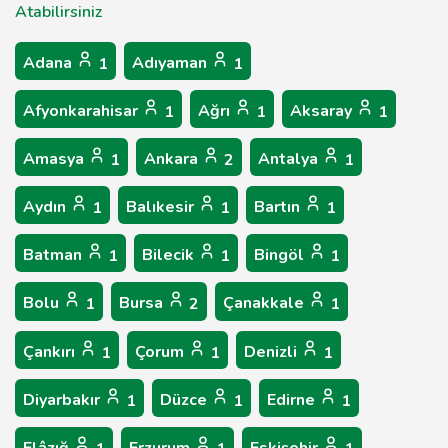
Atabilirsiniz
Adana
Adıyaman
1
1
Afyonkarahisar
Ağrı
Aksaray
1
1
1
Amasya
Ankara
Antalya
1
2
1
Aydın
Balıkesir
Bartın
1
1
1
Batman
Bilecik
Bingöl
1
1
1
Bolu
Bursa
Çanakkale
1
2
1
Çankırı
Çorum
Denizli
1
1
1
Diyarbakır
Düzce
Edirne
1
1
1
Elâzığ
Erzurum
Eskişehir