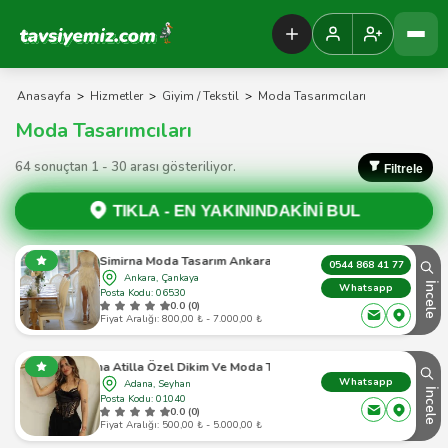
Tavsiyemiz Anasayfa
Anasayfa
>
Hizmetler
>
Giyim / Tekstil
>
Moda Tasarımcıları
Moda Tasarımcıları
64 sonuçtan 1 - 30 arası gösteriliyor.
Filtrele
TIKLA -
EN YAKININDAKİNİ BUL
Simirna Moda Tasarım Ankara
0544 868 41 77
Ankara, Çankaya
İncele
Whatsapp
Posta Kodu: 06530
0.0 (0)
Fiyat Aralığı: 800,00 ₺ - 7.000,00 ₺
Sebiha Atilla Özel Dikim Ve Moda Tasarımcısı
Whatsapp
Adana, Seyhan
İncele
Posta Kodu: 01040
0.0 (0)
Fiyat Aralığı: 500,00 ₺ - 5.000,00 ₺