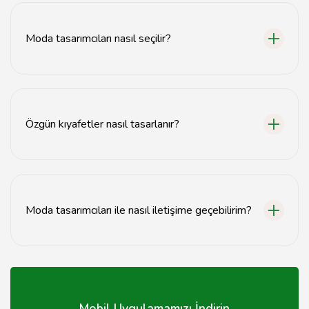
gibi çeşitli alanlarda çalışır.
Moda tasarımcıları nasıl seçilir?
Moda tasarımcıları, stil, deneyim ve portföylerine göre
seçilir.
Özgün kıyafetler nasıl tasarlanır?
Özgün kıyafetler, tasarımcıların yaratıcılığı ve trend
analizleri ile tasarlanır.
Moda tasarımcıları ile nasıl iletişime geçebilirim?
Moda tasarımcıları ile iletişim, web siteleri veya sosyal
medya üzerinden sağlanabilir.
Mobil Uygulamamızı İndirin