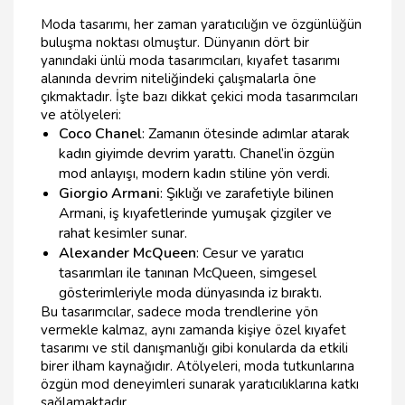
Moda tasarımı, her zaman yaratıcılığın ve özgünlüğün
buluşma noktası olmuştur. Dünyanın dört bir
yanındaki ünlü moda tasarımcıları, kıyafet tasarımı
alanında devrim niteliğindeki çalışmalarla öne
çıkmaktadır. İşte bazı dikkat çekici moda tasarımcıları
ve atölyeleri:
Coco Chanel
: Zamanın ötesinde adımlar atarak
kadın giyimde devrim yarattı. Chanel’in özgün
mod anlayışı, modern kadın stiline yön verdi.
Giorgio Armani
: Şıklığı ve zarafetiyle bilinen
Armani, iş kıyafetlerinde yumuşak çizgiler ve
rahat kesimler sunar.
Alexander McQueen
: Cesur ve yaratıcı
tasarımları ile tanınan McQueen, simgesel
gösterimleriyle moda dünyasında iz bıraktı.
Bu tasarımcılar, sadece moda trendlerine yön
vermekle kalmaz, aynı zamanda kişiye özel kıyafet
tasarımı ve stil danışmanlığı gibi konularda da etkili
birer ilham kaynağıdır. Atölyeleri, moda tutkunlarına
özgün mod deneyimleri sunarak yaratıcılıklarına katkı
sağlamaktadır.