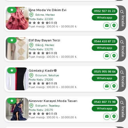
İğne Moda Ve Dikim Evi
0552 927 01 23
Edirne, Merkez
İncele
Whatsapp
Posta Kodu: 22100
0.0 (0)
Fiyat Aralığı: 100,00 ₺ - 10.000,00 ₺
Elif Bay Bayan Terzi
0544 410 87 23
Elâzığ, Merkez
İncele
Whatsapp
Posta Kodu: 23270
0.0 (0)
Fiyat Aralığı: 100,00 ₺ - 10.000,00 ₺
Gömlekçi Kadir®
0535 955 98 64
Erzurum, Yakutiye
İncele
Whatsapp
Posta Kodu: 25200
0.0 (0)
Fiyat Aralığı: 100,00 ₺ - 10.000,00 ₺
Münevver Karayel Moda Tasarım
0543 607 73 98
Eskişehir, Tepebaşı
İncele
Whatsapp
Posta Kodu: 26170
0.0 (0)
Fiyat Aralığı: 100,00 ₺ - 10.000,00 ₺