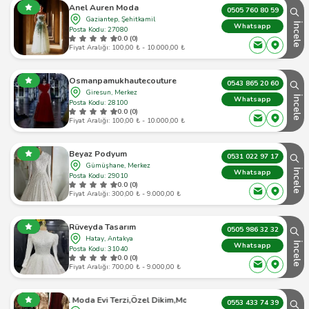
Anel Auren Moda
0505 760 80 59
Gaziantep, Şehitkamil
İncele
Whatsapp
Posta Kodu: 27080
0.0 (0)
Fiyat Aralığı: 100,00 ₺ - 10.000,00 ₺
Osmanpamukhautecouture
0543 865 20 60
Giresun, Merkez
İncele
Whatsapp
Posta Kodu: 28100
0.0 (0)
Fiyat Aralığı: 100,00 ₺ - 10.000,00 ₺
Beyaz Podyum
0531 022 97 17
Gümüşhane, Merkez
İncele
Whatsapp
Posta Kodu: 29010
0.0 (0)
Fiyat Aralığı: 300,00 ₺ - 9.000,00 ₺
Rüveyda Tasarım
0505 986 32 32
Hatay, Antakya
İncele
Whatsapp
Posta Kodu: 31040
0.0 (0)
Fiyat Aralığı: 700,00 ₺ - 9.000,00 ₺
Gül Moda Evi Terzi,Özel Dikim,Moda Evi
0553 433 74 39