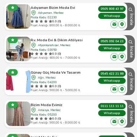
Adıyaman Bizim Moda Evi
0505 808 43 97
Adıyaman, Merkez
İncele
Whatsapp
Posta Kodu: 02230
0.0 (0)
Fiyat Aralığı: 800,00 ₺ - 8.000,00 ₺
R.v. Moda Evi & Dikim Atölyesi
0505 092 04 23
Afyonkarahisar, Merkez
İncele
Whatsapp
Posta Kodu: 03050
0.0 (0)
Fiyat Aralığı: 600,00 ₺ - 7.000,00 ₺
Günay Güç Moda Ve Tasarım
0545 422 21 88
Ağrı, Merkez
İncele
Whatsapp
Posta Kodu: 04200
0.0 (0)
Fiyat Aralığı: 900,00 ₺ - 5.000,00 ₺
Bizim Moda Evimiz
0111 111 11 11
Amasya, Merkez
İncele
Whatsapp
Posta Kodu: 05200
0.0 (0)
Fiyat Aralığı: 900,00 ₺ - 8.000,00 ₺