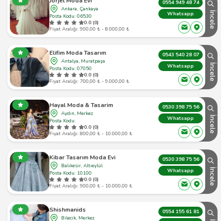
Jorjet Moda Evi
0554 949 48 74
Ankara, Çankaya
İncele
Whatsapp
Posta Kodu: 06530
0.0 (0)
Fiyat Aralığı: 900,00 ₺ - 8.000,00 ₺
Elifim Moda Tasarım
0543 540 28 07
Antalya, Muratpaşa
İncele
Whatsapp
Posta Kodu: 07050
0.0 (0)
Fiyat Aralığı: 700,00 ₺ - 9.000,00 ₺
Hayal Moda & Tasarim
0530 398 75 56
Aydın, Merkez
İncele
Whatsapp
Posta Kodu:
0.0 (0)
Fiyat Aralığı: 800,00 ₺ - 10.000,00 ₺
Kibar Tasarım Moda Evi
0530 398 75 56
Balıkesir, Altıeylül
İncele
Whatsapp
Posta Kodu: 10100
0.0 (0)
Fiyat Aralığı: 900,00 ₺ - 10.000,00 ₺
Shishmanids
0554 155 61 81
Bilecik, Merkez