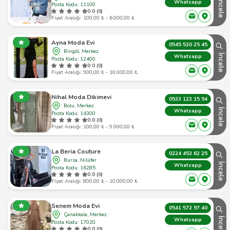
İncele
Whatsapp
Posta Kodu: 11100
0.0 (0)
Fiyat Aralığı: 100,00 ₺ - 6.000,00 ₺
Ayna Moda Evi
0545 530 25 45
Bingöl, Merkez
İncele
Whatsapp
Posta Kodu: 12400
0.0 (0)
Fiyat Aralığı: 900,00 ₺ - 10.000,00 ₺
Nihal Moda Dikimevi
0533 123 15 94
Bolu, Merkez
İncele
Whatsapp
Posta Kodu: 14300
0.0 (0)
Fiyat Aralığı: 100,00 ₺ - 9.000,00 ₺
La Beria Couture
0224 453 62 25
Bursa, Nilüfer
İncele
Whatsapp
Posta Kodu: 16285
0.0 (0)
Fiyat Aralığı: 800,00 ₺ - 10.000,00 ₺
Senem Moda Evi
0541 572 97 40
Çanakkale, Merkez
İncele
Whatsapp
Posta Kodu: 17020
0.0 (0)