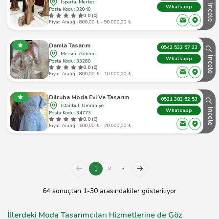
Isparta, Merkez
İncele
Whatsapp
Posta Kodu: 32040
0.0 (0)
Fiyat Aralığı: 800,00 ₺ - 90.000,00 ₺
Damla Tasarım
0542 532 57 33
Mersin, Akdeniz
İncele
Whatsapp
Posta Kodu: 33280
0.0 (0)
Fiyat Aralığı: 800,00 ₺ - 10.000,00 ₺
Dilruba Moda Evi Ve Tasarım
0531 383 52 53
İstanbul, Ümraniye
İncele
Whatsapp
Posta Kodu: 34773
0.0 (0)
Fiyat Aralığı: 600,00 ₺ - 20.000,00 ₺
1
2
3
64 sonuçtan 1-30 arasındakiler gösteriliyor
İllerdeki Moda Tasarımcıları Hizmetlerine de Göz