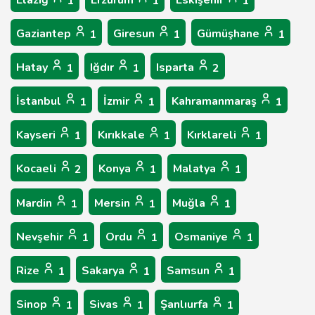
1
1
1
Gaziantep
Giresun
Gümüşhane
1
1
1
Hatay
Iğdır
Isparta
1
1
2
İstanbul
İzmir
Kahramanmaraş
1
1
1
Kayseri
Kırıkkale
Kırklareli
1
1
1
Kocaeli
Konya
Malatya
2
1
1
Mardin
Mersin
Muğla
1
1
1
Nevşehir
Ordu
Osmaniye
1
1
1
Rize
Sakarya
Samsun
1
1
1
Sinop
Sivas
Şanlıurfa
1
1
1