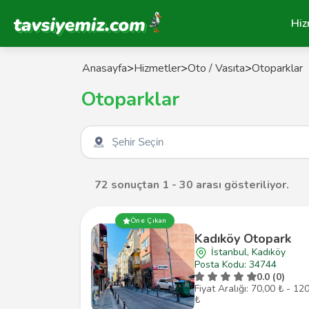
Tavsiyemiz Anasayfa
Hiz
Anasayfa
>
Hizmetler
>
Oto / Vasıta
>
Otoparklar
Otoparklar
Şehir seçin
72 sonuçtan 1 - 30 arası gösteriliyor.
Öne Çıkan
Kadıköy Otopark
İstanbul, Kadıköy
Posta Kodu: 34744
0.0 (0)
Fiyat Aralığı: 70,00 ₺ - 12
₺