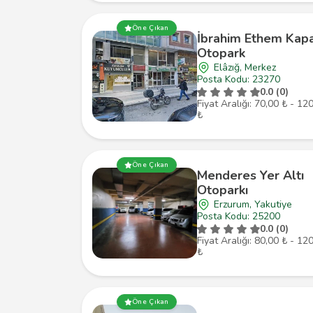
Öne Çıkan
İbrahim Ethem Kapa
Otopark
Elâzığ, Merkez
Posta Kodu: 23270
0.0 (0)
Fiyat Aralığı: 70,00 ₺ - 12
₺
Öne Çıkan
Menderes Yer Altı
Otoparkı
Erzurum, Yakutiye
Posta Kodu: 25200
0.0 (0)
Fiyat Aralığı: 80,00 ₺ - 12
₺
Öne Çıkan