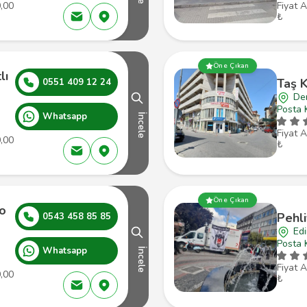
0,00
Fiyat A
₺
Öne Çıkan
lı
Taş K
0551 409 12 24
Den
Posta 
Whatsapp
İncele
Fiyat A
0,00
₺
Öne Çıkan
o
Pehl
0543 458 85 85
Edi
Posta 
Whatsapp
İncele
Fiyat A
0,00
₺