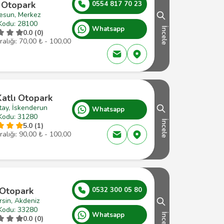
 Otopark
0554 817 70 23
resun, Merkez
Kodu: 28100
Whatsapp
İncele
0.0 (0)
ralığı: 70,00 ₺ - 100,00
atlı Otopark
tay, İskenderun
Whatsapp
Kodu: 31280
İncele
5.0 (1)
ralığı: 90,00 ₺ - 100,00
 Otopark
0532 300 05 80
sin, Akdeniz
Kodu: 33280
Whatsapp
İncele
0.0 (0)