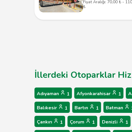
Fiyat Aralığı: 70,00 ₺ - 11
₺
İllerdeki Otoparklar Hi
Adıyaman
Afyonkarahisar
A
1
1
Balıkesir
Bartın
Batman
1
1
Çankırı
Çorum
Denizli
1
1
1