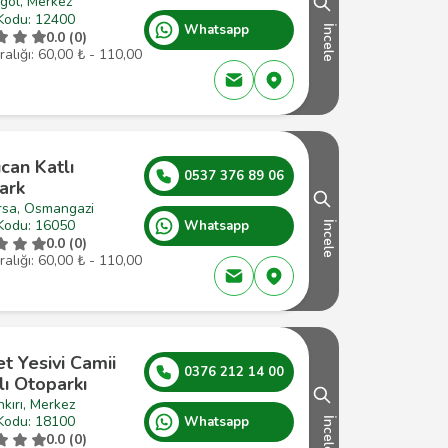
göl, Merkez
Kodu: 12400
Whatsapp
İncele
0.0 (0)
ralığı: 60,00 ₺ - 110,00
can Katlı
0537 376 89 06
ark
rsa, Osmangazi
Kodu: 16050
Whatsapp
İncele
0.0 (0)
ralığı: 60,00 ₺ - 110,00
t Yesivi Camii
0376 212 14 00
ı Otoparkı
kırı, Merkez
Kodu: 18100
Whatsapp
İncele
0.0 (0)