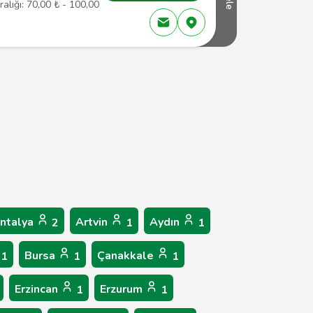
ralığı: 70,00 ₺ - 100,00
ntalya
Artvin
Aydın
2
1
1
Bursa
Çanakkale
1
1
1
Erzincan
Erzurum
1
1