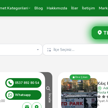
met Kategorileri
Blog
Hakkımızda
İller
İletişim
Mark
T
İlçe seçin
Öne Çıkan
Kılıç
0537 892 80 54
Ad
Posta 
Whatsapp
İncele
0,00
Fiyat A
₺