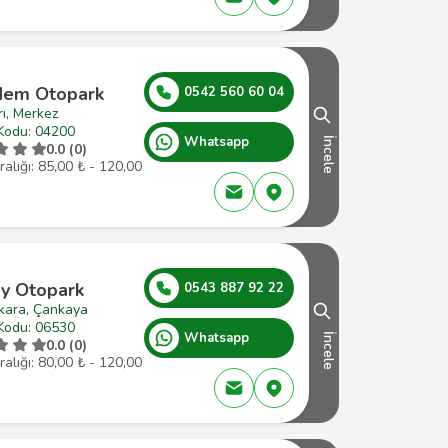
dem Otopark
0542 560 60 04
ı, Merkez
Kodu: 04200
Whatsapp
İncele
0.0 (0)
ralığı: 85,00 ₺ - 120,00
ay Otopark
0543 887 92 22
kara, Çankaya
Kodu: 06530
Whatsapp
İncele
0.0 (0)
ralığı: 80,00 ₺ - 120,00