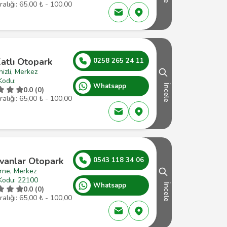
ralığı: 65,00 ₺ - 100,00
atlı Otopark
0258 265 24 11
izli, Merkez
Kodu:
Whatsapp
İncele
0.0 (0)
ralığı: 65,00 ₺ - 100,00
ivanlar Otopark
0543 118 34 06
rne, Merkez
Kodu: 22100
Whatsapp
İncele
0.0 (0)
ralığı: 65,00 ₺ - 100,00