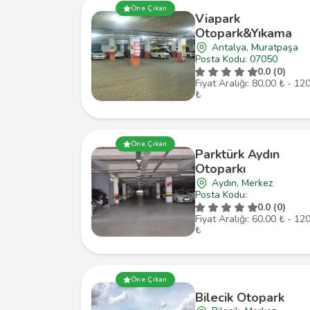
Öne Çıkan
Viapark
Otopark&Yıkama
Antalya, Muratpaşa
Posta Kodu: 07050
0.0 (0)
Fiyat Aralığı: 80,00 ₺ - 12
₺
Öne Çıkan
Parktürk Aydın
Otoparkı
Aydın, Merkez
Posta Kodu:
0.0 (0)
Fiyat Aralığı: 60,00 ₺ - 12
₺
Öne Çıkan
Bilecik Otopark