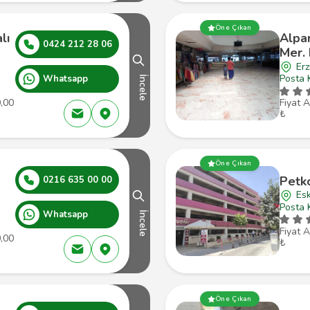
Öne Çıkan
lı
Alpar
0424 212 28 06
Mer. 
Erz
Posta 
Whatsapp
İncele
0,00
Fiyat A
₺
Öne Çıkan
Petk
0216 635 00 00
Esk
Posta 
Whatsapp
İncele
Fiyat A
0,00
₺
Öne Çıkan