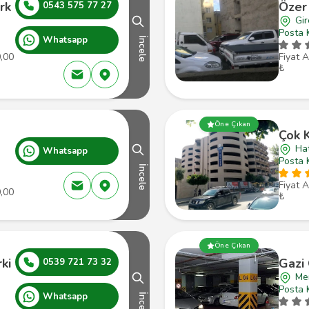
rk
Özer
0543 575 77 27
Gi
Posta 
Whatsapp
İncele
0,00
Fiyat A
₺
Öne Çıkan
Çok K
Ha
Whatsapp
Posta 
İncele
Fiyat A
0,00
₺
Öne Çıkan
ki
Gazi
0539 721 73 32
Mer
Posta 
Whatsapp
İncele