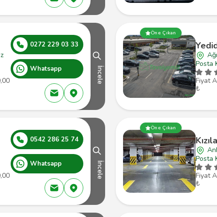
Öne Çıkan
Yedi
0272 229 03 33
ez
Ağr
Posta 
Whatsapp
İncele
0,00
Fiyat A
₺
Öne Çıkan
Kızıl
0542 286 25 74
An
Posta 
Whatsapp
İncele
0,00
Fiyat A
₺