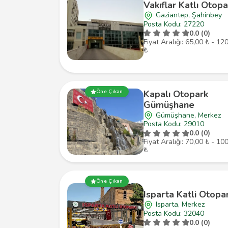
Vakıflar Katlı Otopa
Gaziantep, Şahinbey
Posta Kodu: 27220
0.0 (0)
Fiyat Aralığı: 65,00 ₺ - 12
₺
Öne Çıkan
Kapalı Otopark
Gümüşhane
Gümüşhane, Merkez
Posta Kodu: 29010
0.0 (0)
Fiyat Aralığı: 70,00 ₺ - 10
₺
Öne Çıkan
Isparta Katli Otopar
Isparta, Merkez
Posta Kodu: 32040
0.0 (0)