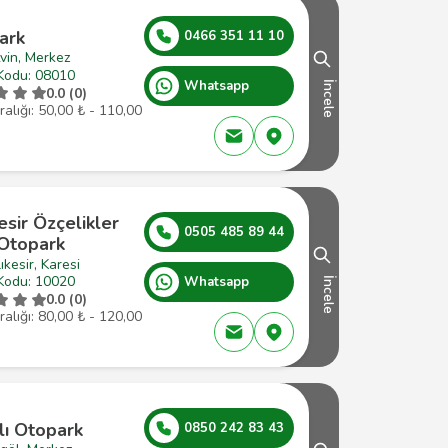
ark
0466 351 11 10
vin, Merkez
Kodu: 08010
Whatsapp
İncele
0.0 (0)
ralığı: 50,00 ₺ - 110,00
esir Özçelikler
0505 485 89 44
 Otopark
ıkesir, Karesi
Kodu: 10020
Whatsapp
İncele
0.0 (0)
ralığı: 80,00 ₺ - 120,00
lı Otopark
0850 242 83 43