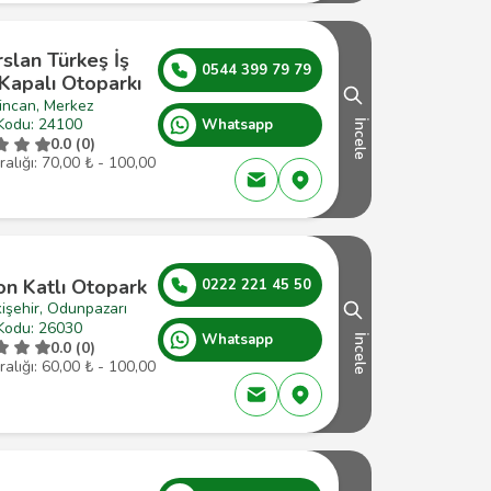
slan Türkeş İş
0544 399 79 79
Kapalı Otoparkı
incan, Merkez
Kodu: 24100
Whatsapp
İncele
0.0 (0)
ralığı: 70,00 ₺ - 100,00
on Katlı Otopark
0222 221 45 50
işehir, Odunpazarı
Kodu: 26030
Whatsapp
İncele
0.0 (0)
ralığı: 60,00 ₺ - 100,00