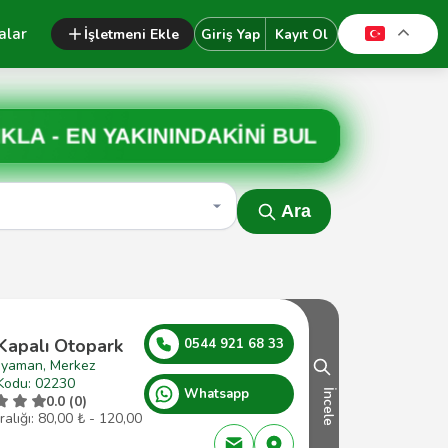
alar
İşletmeni Ekle
Giriş Yap
Kayıt Ol
IKLA -
EN YAKININDAKİNİ BUL
Ara
 Kapalı Otopark
0544 921 68 33
ıyaman, Merkez
Kodu: 02230
Whatsapp
İncele
0.0 (0)
ralığı: 80,00 ₺ - 120,00