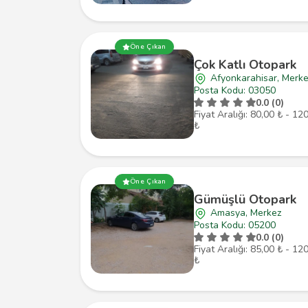
Öne Çıkan
Çok Katlı Otopark
Afyonkarahisar, Merk
Posta Kodu: 03050
0.0 (0)
Fiyat Aralığı: 80,00 ₺ - 12
₺
Öne Çıkan
Gümüşlü Otopark
Amasya, Merkez
Posta Kodu: 05200
0.0 (0)
Fiyat Aralığı: 85,00 ₺ - 12
₺