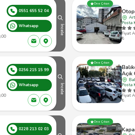
Öne Çıkan
Otop
0551 655 52 04
Art
Posta 
Whatsapp
İncele
Fiyat A
0,00
₺
Öne Çıkan
Balık
0256 215 15 99
Açık
Bal
Posta 
Whatsapp
İncele
0,00
Fiyat A
₺
Öne Çıkan
Kapa
0228 213 02 03