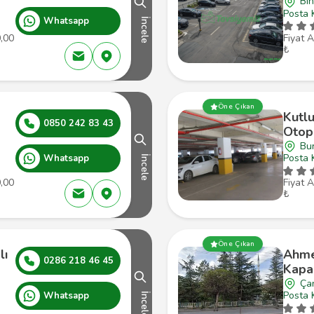
Bin
Posta 
Whatsapp
İncele
0,00
Fiyat A
₺
Öne Çıkan
Kutlu
0850 242 83 43
Otop
Bu
Posta 
Whatsapp
İncele
0,00
Fiyat A
₺
Öne Çıkan
lı
Ahme
0286 218 46 45
Kapal
Çan
Posta 
Whatsapp
İncele