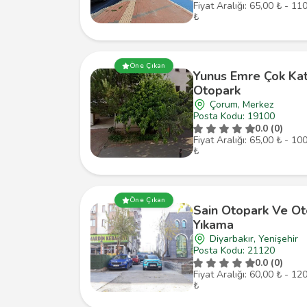
Fiyat Aralığı: 65,00 ₺ - 11
₺
Öne Çıkan
Yunus Emre Çok Kat
Otopark
Çorum, Merkez
Posta Kodu: 19100
0.0 (0)
Fiyat Aralığı: 65,00 ₺ - 10
₺
Öne Çıkan
Sain Otopark Ve Ot
Yıkama
Diyarbakır, Yenişehir
Posta Kodu: 21120
0.0 (0)
Fiyat Aralığı: 60,00 ₺ - 12
₺