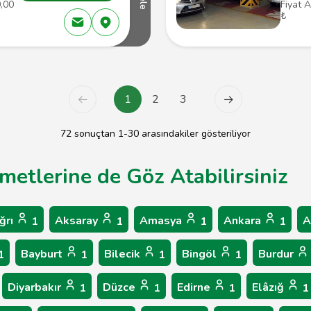
0,00
Fiyat A
₺
1
2
3
72 sonuçtan 1-30 arasındakiler gösteriliyor
zmetlerine de Göz Atabilirsiniz
ğrı
Aksaray
Amasya
Ankara
A
1
1
1
1
Bayburt
Bilecik
Bingöl
Burdur
1
1
1
1
Diyarbakır
Düzce
Edirne
Elâzığ
1
1
1
1