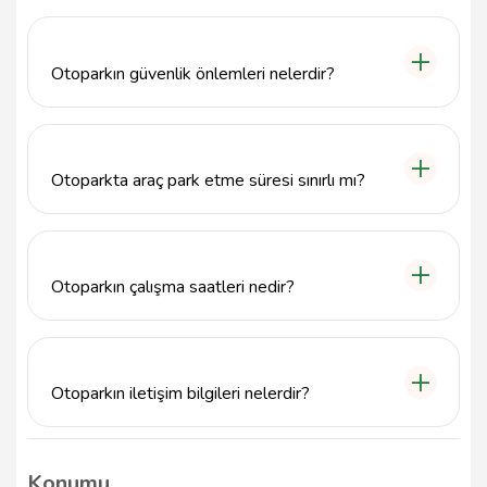
Otopark, Çayağzı, Fevzi Çakmak Cd. No:61, 08000
Artvin Merkez/Artvin adresinde bulunmaktadır.
Otoparkın güvenlik önlemleri nelerdir?
Otopark, araçlarınızın güvenliğini sağlamak amacıyla
modern güvenlik sistemleri ile donatılmıştır. 24 saat
güvenlik hizmeti sunulmaktadır.
Otoparkta araç park etme süresi sınırlı mı?
Otoparkta araç park etme süresi ile ilgili herhangi bir
sınırlama yoktur. İhtiyacınıza göre dilediğiniz kadar
süreyle park edebilirsiniz.
Otoparkın çalışma saatleri nedir?
Otopark, haftanın her günü 24 saat kesintisiz hizmet
vermektedir.
Otoparkın iletişim bilgileri nelerdir?
Otopark ile iletişime geçmek için 0466 351 1110
numaralı telefonu arayabilir veya
Konumu
info@tavsiyemiz.com e-posta adresine yazabilirsiniz.