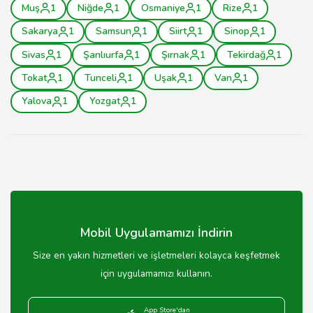
Muş
1
Niğde
1
Osmaniye
1
Rize
1
Sakarya
1
Samsun
1
Siirt
1
Sinop
1
Sivas
1
Şanlıurfa
1
Şırnak
1
Tekirdağ
1
Tokat
1
Tunceli
1
Uşak
1
Van
1
Yalova
1
Yozgat
1
Mobil Uygulamamızı İndirin
Size en yakın hizmetleri ve işletmeleri kolayca keşfetmek
için uygulamamızı kullanın.
App Store'dan