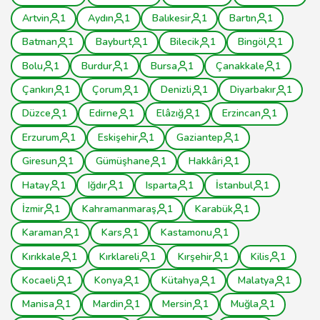
Artvin
1
Aydın
1
Balıkesir
1
Bartın
1
Batman
1
Bayburt
1
Bilecik
1
Bingöl
1
Bolu
1
Burdur
1
Bursa
1
Çanakkale
1
Çankırı
1
Çorum
1
Denizli
1
Diyarbakır
1
Düzce
1
Edirne
1
Elâzığ
1
Erzincan
1
Erzurum
1
Eskişehir
1
Gaziantep
1
Giresun
1
Gümüşhane
1
Hakkâri
1
Hatay
1
Iğdır
1
Isparta
1
İstanbul
1
İzmir
1
Kahramanmaraş
1
Karabük
1
Karaman
1
Kars
1
Kastamonu
1
Kırıkkale
1
Kırklareli
1
Kırşehir
1
Kilis
1
Kocaeli
1
Konya
1
Kütahya
1
Malatya
1
Manisa
1
Mardin
1
Mersin
1
Muğla
1