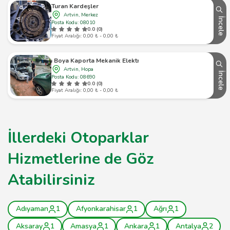
Turan Kardeşler
Artvin, Merkez
İncele
Posta Kodu: 08010
0.0 (0)
Fiyat Aralığı: 0,00 ₺ - 0,00 ₺
Taşıtsan Boya Kaporta Mekanik Elektrik Akü Servis
Artvin, Hopa
İncele
Posta Kodu: 08690
0.0 (0)
Fiyat Aralığı: 0,00 ₺ - 0,00 ₺
İllerdeki Otoparklar
Hizmetlerine de Göz
Atabilirsiniz
Adıyaman
1
Afyonkarahisar
1
Ağrı
1
Aksaray
1
Amasya
1
Ankara
1
Antalya
2