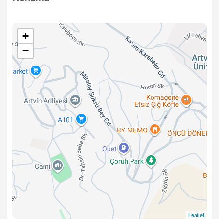
+
−
Leaflet