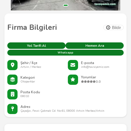
Firma Bilgileri
Bildir
Yol Tarifi Al
Hemen Ara
Whatsapp
Şehir / İlçe
E-posta
Artvin / Merkez
info@tavsiyemiz.com
Yorumlar
Kategori
0.0
Otoparklar
Posta Kodu
08010
Adres
Çayağzı, Fevzi Çakmak Cd. No:61, 08000 Artvin Merkez/Artvin