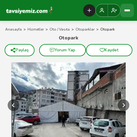
Tavsiyemiz Anasayfa
Anasayfa
>
Hizmetler
>
Oto / Vasıta
>
Otoparklar
>
Otopark
Otopark
Paylaş
Yorum Yap
Kaydet