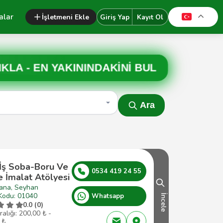
alar
İşletmeni Ekle
Giriş Yap
Kayıt Ol
IKLA -
EN YAKININDAKİNİ BUL
Ara
 İş Soba-Boru Ve
0534 419 24 55
 İmalat Atölyesi
ana, Seyhan
Kodu: 01040
Whatsapp
İncele
0.0 (0)
ralığı: 200,00 ₺ -
 ₺