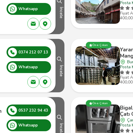
Posta 
Whatsapp
İncele
Fiyat A
400,00
Öne Çıkan
Yara
0374 212 07 13
Mang
Bu
Posta 
Whatsapp
İncele
Fiyat A
400,00
Öne Çıkan
Bigal
n
0537 232 94 43
Çatı
Ça
Posta 
Whatsapp
İncele