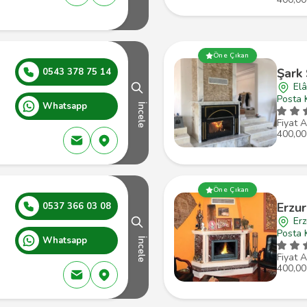
Öne Çıkan
Şark
0543 378 75 14
Elâ
Posta 
Whatsapp
İncele
Fiyat A
400,00
Öne Çıkan
Erzu
0537 366 03 08
Er
Posta 
Whatsapp
İncele
Fiyat A
400,00