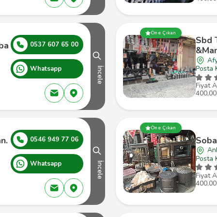
Öne Çıkan
Sbd 
ba
0537 607 65 00
&Man
Af
Posta 
Whatsapp
İncele
Fiyat A
400,00
Öne Çıkan
n.
Sobac
0546 949 77 06
An
Posta 
Whatsapp
İncele
Fiyat A
400,00