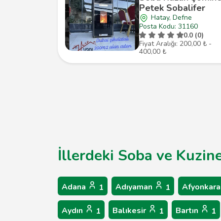
Petek Sobalifer
Hatay, Defne
Posta Kodu: 31160
0.0 (0)
Fiyat Aralığı: 200,00 ₺ -
400,00 ₺
İllerdeki Soba ve Kuzin
Adana
Adıyaman
Afyonkara
1
1
Aydın
Balıkesir
Bartın
1
1
1