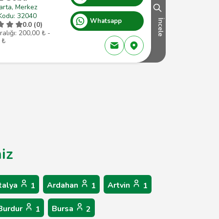
arta, Merkez
Kodu: 32040
Whatsapp
İncele
0.0 (0)
ralığı: 200,00 ₺ -
 ₺
iz
talya
Ardahan
Artvin
1
1
1
Burdur
Bursa
1
2