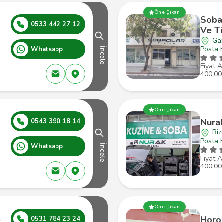
Öne Çıkan
Sobac
0533 442 27 12
Ve Ti
Gaz
Posta 
Whatsapp
İncele
Fiyat A
400,00
Öne Çıkan
Nura
0543 390 18 14
Riz
Posta 
Whatsapp
İncele
Fiyat A
400,00
Öne Çıkan
e
Horo
0531 784 23 24