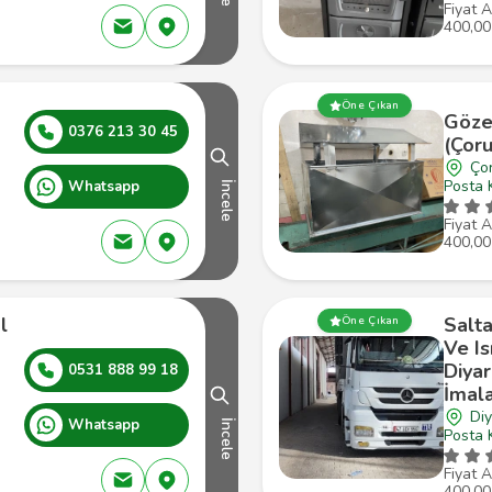
Fiyat A
400,00
Öne Çıkan
Göze
0376 213 30 45
(Çor
Ço
Posta 
Whatsapp
İncele
Fiyat A
400,00
l
Salt
Öne Çıkan
Ve Is
Diya
0531 888 99 18
İmala
Diy
Whatsapp
İncele
Posta 
Fiyat A
400,00