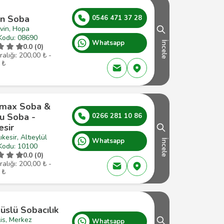
n Soba
0546 471 37 28
vin, Hopa
Kodu: 08690
Whatsapp
İncele
0.0 (0)
ralığı: 200,00 ₺ -
 ₺
max Soba &
u Soba -
0266 281 10 86
esir
ıkesir, Altıeylül
Whatsapp
İncele
Kodu: 10100
0.0 (0)
ralığı: 200,00 ₺ -
 ₺
üslü Sobacılık
lis, Merkez
Whatsapp