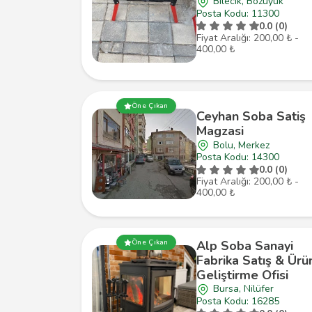
Bilecik, Bozüyük
Posta Kodu: 11300
0.0 (0)
Fiyat Aralığı: 200,00 ₺ -
400,00 ₺
Öne Çıkan
Ceyhan Soba Satiş
Magzasi
Bolu, Merkez
Posta Kodu: 14300
0.0 (0)
Fiyat Aralığı: 200,00 ₺ -
400,00 ₺
Alp Soba Sanayi
Öne Çıkan
Fabrika Satış & Ürü
Geliştirme Ofisi
Bursa, Nilüfer
Posta Kodu: 16285