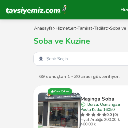
Tavsiyemiz Anasayfa
Hiz
Anasayfa
>
Hizmetler
>
Tamirat-Tadilat
>
Soba ve 
Soba ve Kuzine
Şehir seçin
69 sonuçtan 1 - 30 arası gösteriliyor.
Öne Çıkan
Maşinga Soba
Bursa, Osmangazi
Posta Kodu: 16050
0.0 (0)
Fiyat Aralığı: 200,00 ₺ -
400,00 ₺