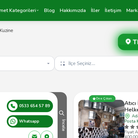
met Kategorileri
Blog
Hakkımızda
İller
İletişim
Mark
Kuzine
T
İlçe seçin
Öne Çıkan
Atıcı
0533 654 57 89
Helke
Ad
Posta 
Whatsapp
İncele
Fiyat A
400,00