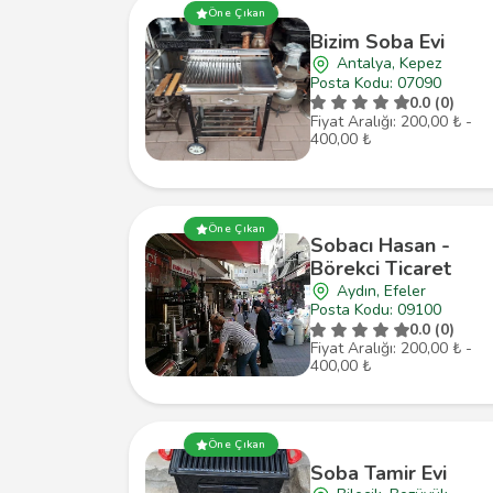
Öne Çıkan
Bizim Soba Evi
Antalya, Kepez
Posta Kodu: 07090
0.0 (0)
Fiyat Aralığı: 200,00 ₺ -
400,00 ₺
Öne Çıkan
Sobacı Hasan -
Börekci Ticaret
Aydın, Efeler
Posta Kodu: 09100
0.0 (0)
Fiyat Aralığı: 200,00 ₺ -
400,00 ₺
Öne Çıkan
Soba Tamir Evi