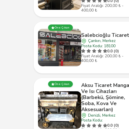
0.0 (0)
Fiyat Aralığı: 200,00 ₺ -
400,00 ₺
Öne Çıkan
Salebcioğlu Ticaret
Çankırı, Merkez
Posta Kodu: 18100
0.0 (0)
Fiyat Aralığı: 200,00 ₺ -
400,00 ₺
Aksu Ticaret Manga
Öne Çıkan
Ve Isı Cihazları
(Barbekü, Şömine,
Soba, Kova Ve
Aksesuarları)
Denizli, Merkez
Posta Kodu:
0.0 (0)