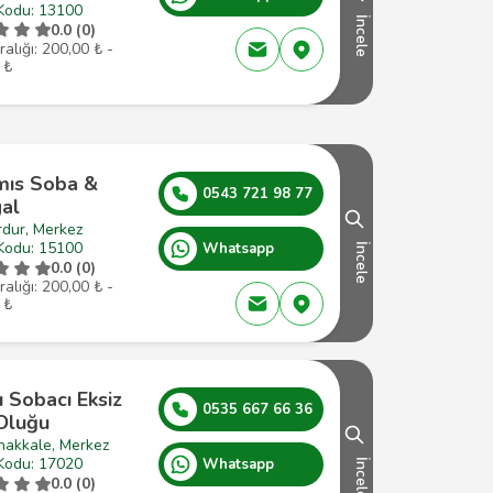
Kodu: 13100
İncele
0.0 (0)
ralığı: 200,00 ₺ -
 ₺
mıs Soba &
0543 721 98 77
al
rdur, Merkez
Kodu: 15100
Whatsapp
İncele
0.0 (0)
ralığı: 200,00 ₺ -
 ₺
ı Sobacı Eksiz
0535 667 66 36
 Oluğu
nakkale, Merkez
Kodu: 17020
Whatsapp
İncele
0.0 (0)