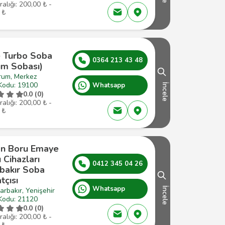
ralığı: 200,00 ₺ -
 ₺
 Turbo Soba
0364 213 43 48
um Sobası)
rum, Merkez
Kodu: 19100
Whatsapp
İncele
0.0 (0)
ralığı: 200,00 ₺ -
 ₺
an Boru Emaye
ı Cihazları
0412 345 04 26
rbakır Soba
tçısı
Whatsapp
İncele
arbakır, Yenişehir
Kodu: 21120
0.0 (0)
ralığı: 200,00 ₺ -
 ₺