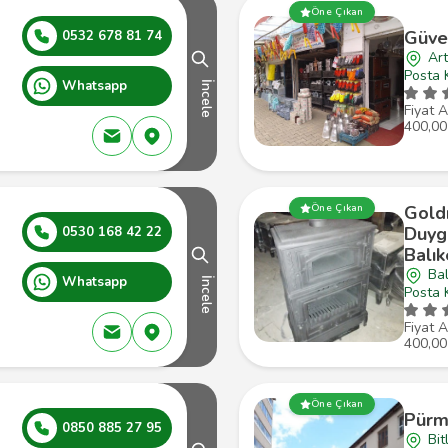
Öne Çıkan
Güve
0532 678 81 74
Art
Posta 
Whatsapp
İncele
Fiyat A
400,00
Gold
Öne Çıkan
Duyg
0530 168 42 22
Balık
Bal
Whatsapp
İncele
Posta 
Fiyat A
400,00
Öne Çıkan
Pürm
0850 885 27 95
Bit