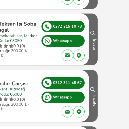
Teksan Isı Soba
0272 215 10 78
gal
yonkarahisar, Merkez
Kodu: 03050
Whatsapp
İncele
0.0 (0)
ralığı: 200,00 ₺ -
 ₺
ılar Çarşısı
0312 311 48 67
kara, Altındağ
Kodu: 06080
Whatsapp
İncele
0.0 (0)
ralığı: 200,00 ₺ -
 ₺