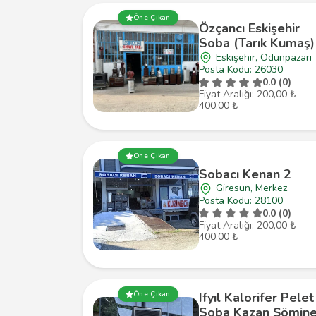
Öne Çıkan
Özçancı Eskişehir
Soba (Tarık Kumaş)
Eskişehir, Odunpazarı
Posta Kodu: 26030
0.0 (0)
Fiyat Aralığı: 200,00 ₺ -
400,00 ₺
Öne Çıkan
Sobacı Kenan 2
Giresun, Merkez
Posta Kodu: 28100
0.0 (0)
Fiyat Aralığı: 200,00 ₺ -
400,00 ₺
Ifyıl Kalorifer Pelet
Öne Çıkan
Soba Kazan Şömin