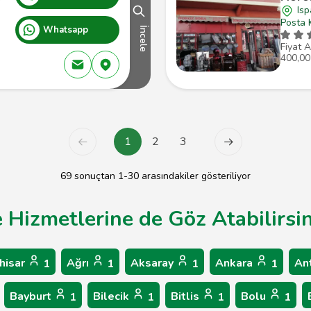
Isp
Posta 
Whatsapp
İncele
Fiyat A
400,00
1
2
3
69 sonuçtan 1-30 arasındakiler gösteriliyor
e Hizmetlerine de Göz Atabilirsin
hisar
Ağrı
Aksaray
Ankara
An
1
1
1
1
Bayburt
Bilecik
Bitlis
Bolu
1
1
1
1