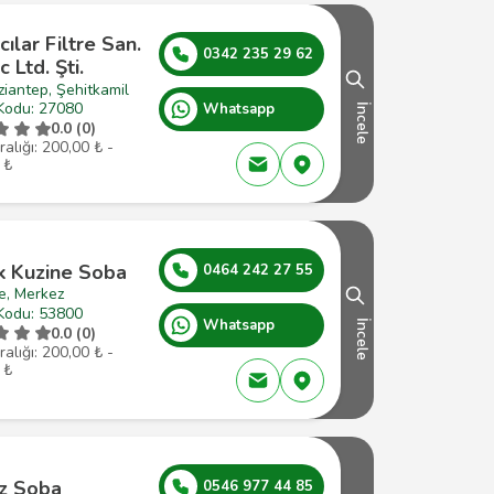
ılar Filtre San.
0342 235 29 62
c Ltd. Şti.
iantep, Şehitkamil
Kodu: 27080
Whatsapp
İncele
0.0 (0)
ralığı: 200,00 ₺ -
 ₺
k Kuzine Soba
0464 242 27 55
e, Merkez
Kodu: 53800
Whatsapp
İncele
0.0 (0)
ralığı: 200,00 ₺ -
 ₺
z Soba
0546 977 44 85