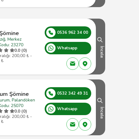
 Şömine
0536 962 34 00
zığ, Merkez
Kodu: 23270
Whatsapp
İncele
0.0 (0)
ralığı: 200,00 ₺ -
 ₺
rum Şömine
0532 342 49 31
zurum, Palandöken
Kodu: 25070
Whatsapp
İncele
0.0 (0)
ralığı: 200,00 ₺ -
 ₺