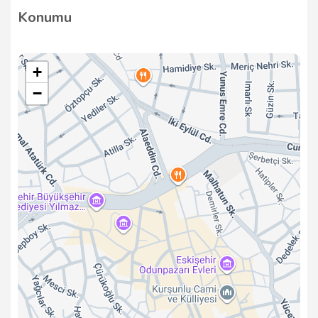
modern ısınma sistemleri ile müşterilerine çeşitli
Konumu
seçenekler sunarak, ev ve iş yerlerinin ısınma
ihtiyaçlarını karşılamaktadır.
+
−