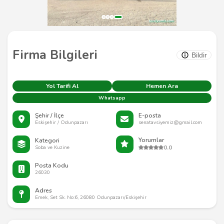
Firma Bilgileri
Bildir
Yol Tarifi Al
Hemen Ara
Whatsapp
Şehir / İlçe
E-posta
Eskişehir / Odunpazarı
senatavsiyemiz@gmail.com
Yorumlar
Kategori
0.0
Soba ve Kuzine
Posta Kodu
26030
Adres
Emek, Set Sk. No:6, 26080 Odunpazarı/Eskişehir