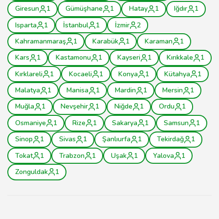
Giresun
1
Gümüşhane
1
Hatay
1
Iğdır
1
Isparta
1
İstanbul
1
İzmir
2
Kahramanmaraş
1
Karabük
1
Karaman
1
Kars
1
Kastamonu
1
Kayseri
1
Kırıkkale
1
Kırklareli
1
Kocaeli
1
Konya
1
Kütahya
1
Malatya
1
Manisa
1
Mardin
1
Mersin
1
Muğla
1
Nevşehir
1
Niğde
1
Ordu
1
Osmaniye
1
Rize
1
Sakarya
1
Samsun
1
Sinop
1
Sivas
1
Şanlıurfa
1
Tekirdağ
1
Tokat
1
Trabzon
1
Uşak
1
Yalova
1
Zonguldak
1