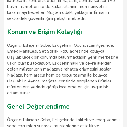
kadrosu ile rehberlik eden firma, satış sonrası kurulum ve
bakım hizmetleri ile de kullanıcılarının memnuniyetini
kazanmayı hedefler. Müşteri odaklı yaklaşımı, firmanın
sektördeki güvenilirliğini pekiştirmektedir.
Konum ve Erişim Kolaylığı
Özçancı Eskişehir Soba, Eskişehir'in Odunpazarı ilçesinde,
Emek Mahallesi, Set Sokak No:6 adresinde kolayca
ulaşılabilecek bir konumda bulunmaktadır. Şehir merkezine
yakın olan bu lokasyon, Eskişehir halkı ve çevre illerden
gelen müşterilerin mağazaya rahatça erişmesini sağlar.
Mağaza, hem araçla hem de toplu taşıma ile kolayca
ulaşılabilir. Ayrıca, mağaza içerisinde sergilenen ürünler,
müşterilerin yerinde görüp incelemeleri için uygun bir
ortam sunar.
Genel Değerlendirme
Özçancı Eskişehir Soba, Eskişehir'de kaliteli ve enerji verimli
soba çözümleri sunarak, müşterilerine estetik ve