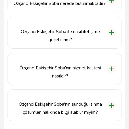
Özçancı Eskişehir Soba nerede bulunmaktadır?
çözümleri sağlamayı hedeflemektedir.
Özçancı Eskişehir Soba, Eskişehir'in Odunpazarı
ilçesinde, Emek Mahallesi, Set Sokak No:6 adresinde
yer almaktadır.
Özçancı Eskişehir Soba ile nasıl iletişime
geçebilirim?
Özçancı Eskişehir Soba ile iletişime geçmek için 0533
442 27 12 numaralı telefonu arayabilir veya
senatavsiyemiz@gmail.com e-posta adresine
Özçancı Eskişehir Soba'nın hizmet kalitesi
yazabilirsiniz.
nasıldır?
Özçancı Eskişehir Soba, kaliteyi ve müşteri
memnuniyetini ön planda tutarak, profesyonel
hizmet sunmayı amaçlamaktadır.
Özçancı Eskişehir Soba'nın sunduğu ısınma
çözümleri hakkında bilgi alabilir miyim?
Özçancı Eskişehir Soba, hem geleneksel hem de