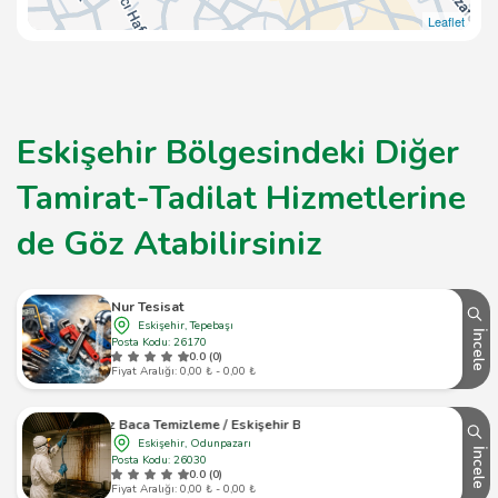
Leaflet
Eskişehir Bölgesindeki Diğer
Tamirat-Tadilat Hizmetlerine
de Göz Atabilirsiniz
Nur Tesisat
Eskişehir, Tepebaşı
İncele
Posta Kodu: 26170
0.0 (0)
Fiyat Aralığı: 0,00 ₺ - 0,00 ₺
Adayıldız Baca Temizleme / Eskişehir Baca Temizleme
Eskişehir, Odunpazarı
İncele
Posta Kodu: 26030
0.0 (0)
Fiyat Aralığı: 0,00 ₺ - 0,00 ₺