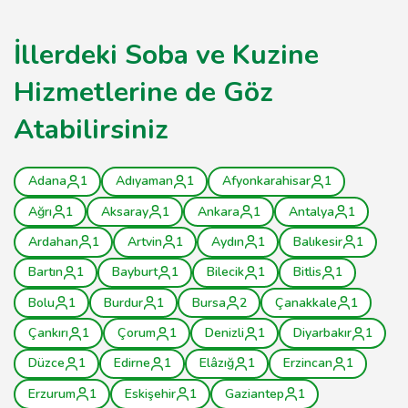
İllerdeki Soba ve Kuzine
Hizmetlerine de Göz
Atabilirsiniz
Adana
1
Adıyaman
1
Afyonkarahisar
1
Ağrı
1
Aksaray
1
Ankara
1
Antalya
1
Ardahan
1
Artvin
1
Aydın
1
Balıkesir
1
Bartın
1
Bayburt
1
Bilecik
1
Bitlis
1
Bolu
1
Burdur
1
Bursa
2
Çanakkale
1
Çankırı
1
Çorum
1
Denizli
1
Diyarbakır
1
Düzce
1
Edirne
1
Elâzığ
1
Erzincan
1
Erzurum
1
Eskişehir
1
Gaziantep
1