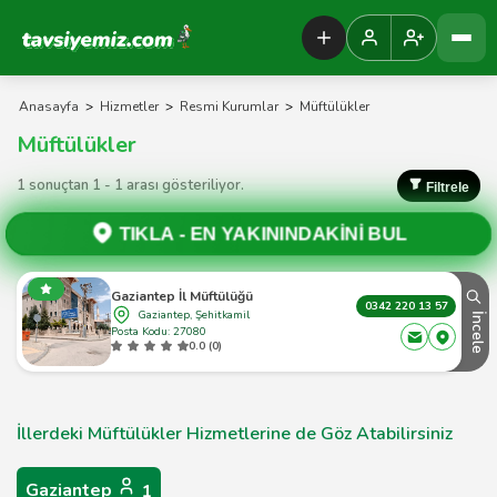
Tavsiyemiz Anasayfa
Anasayfa
>
Hizmetler
>
Resmi Kurumlar
>
Müftülükler
Müftülükler
1 sonuçtan 1 - 1 arası gösteriliyor.
Filtrele
TIKLA -
EN YAKININDAKİNİ BUL
Gaziantep İl Müftülüğü
0342 220 13 57
Gaziantep, Şehitkamil
İncele
Posta Kodu: 27080
0.0 (0)
İllerdeki Müftülükler Hizmetlerine de Göz Atabilirsiniz
Gaziantep
1