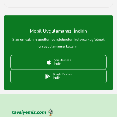
Müftülüklerin çalışma saatleri genellikle sabah
09:00'dan akşam 17:00'ye kadardır. Ancak, özel
günlerde bu saatler değişiklik gösterebilir. Detaylı bilgi
için Tavsiyemiz.com'u ziyaret edebilirsiniz.
Mobil Uygulamamızı İndirin
Size en yakın hizmetleri ve işletmeleri kolayca keşfetmek
için uygulamamızı kullanın.
App Store'dan
İndir
Google Play'den
İndir