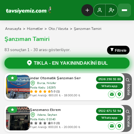
Tavsiyemiz Anasayfa
Anasayfa
>
Hizmetler
>
Oto / Vasıta
>
Şanzıman Tamiri
Şanzıman Tamiri
83 sonuçtan 1 - 30 arası gösteriliyor.
Filtrele
TIKLA -
EN YAKININDAKİNİ BUL
Dündar Otomatik Şanzıman Servisi
0536 390 93 80
Bursa, Nilüfer
İncele
Whatsapp
Posta Kodu: 16285
5.0 (1)
Fiyat Aralığı: 600,00 ₺ - 18.000,00 ₺
Şanzımancı Ekrem
0532 671 53 94
Adana, Seyhan
İncele
Whatsapp
Posta Kodu: 01040
0.0 (0)
Fiyat Aralığı: 800,00 ₺ - 20.000,00 ₺