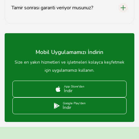
Tamir sonrası garanti veriyor musunuz?
Evet, şanzıman tamiri sonrası belirli bir süre garanti
sunmaktayız.
Mobil Uygulamamızı İndirin
Size en yakın hizmetleri ve işletmeleri kolayca keşfetmek
için uygulamamızı kullanın.
App Store'dan
İndir
Google Play'den
İndir