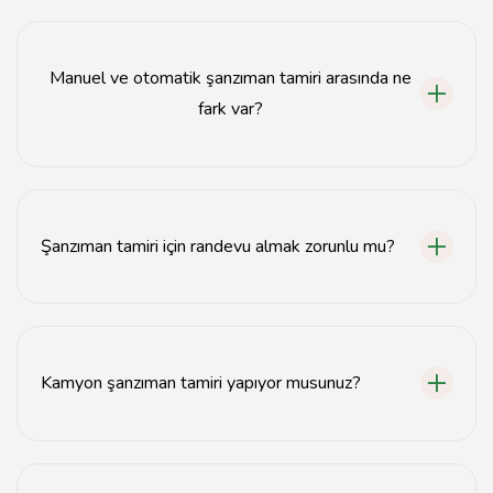
Şanzıman tamiri genellikle 1-3 gün sürer, ancak
durumun karmaşıklığına bağlı olarak değişebilir.
Manuel ve otomatik şanzıman tamiri arasında ne
fark var?
Manuel şanzıman tamiri genellikle daha basit ve hızlıdır,
otomatik şanzıman tamiri ise daha karmaşık ve zaman
alıcı olabilir.
Şanzıman tamiri için randevu almak zorunlu mu?
Evet, şanzıman tamiri için randevu almak önerilir,
böylece hizmet alım süreciniz daha düzenli olur.
Kamyon şanzıman tamiri yapıyor musunuz?
Evet, kamyon şanzıman tamiri konusunda uzman
ekibimizle hizmet vermekteyiz.