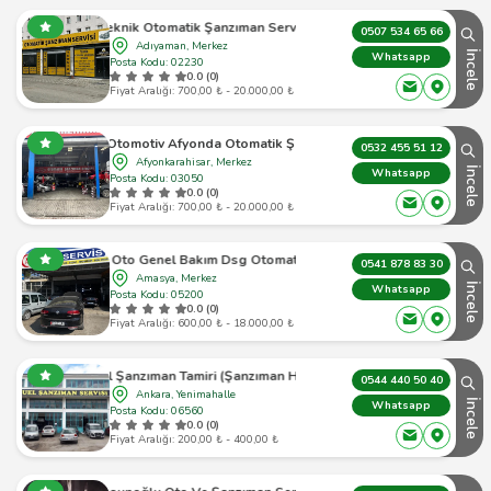
Teknik Otomatik Şanzıman Servisi
0507 534 65 66
Adıyaman, Merkez
İncele
Whatsapp
Posta Kodu: 02230
0.0 (0)
Fiyat Aralığı: 700,00 ₺ - 20.000,00 ₺
imum Otomotiv Afyonda Otomatik Şanzıman Tamiri
0532 455 51 12
Afyonkarahisar, Merkez
İncele
Whatsapp
Posta Kodu: 03050
0.0 (0)
Fiyat Aralığı: 700,00 ₺ - 20.000,00 ₺
vis Oto Genel Bakım Dsg Otomatik Şanzuman Servisi
0541 878 83 30
Amasya, Merkez
İncele
Whatsapp
Posta Kodu: 05200
0.0 (0)
Fiyat Aralığı: 600,00 ₺ - 18.000,00 ₺
Manuel Şanzıman Tamiri (Şanzıman Hastanesi)
0544 440 50 40
Ankara, Yenimahalle
İncele
Whatsapp
Posta Kodu: 06560
0.0 (0)
Fiyat Aralığı: 200,00 ₺ - 400,00 ₺