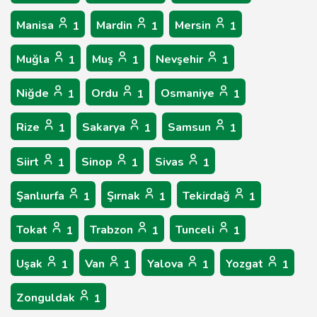
Manisa
Mardin
Mersin
1
1
1
Muğla
Muş
Nevşehir
1
1
1
Niğde
Ordu
Osmaniye
1
1
1
Rize
Sakarya
Samsun
1
1
1
Siirt
Sinop
Sivas
1
1
1
Şanlıurfa
Şırnak
Tekirdağ
1
1
1
Tokat
Trabzon
Tunceli
1
1
1
Uşak
Van
Yalova
Yozgat
1
1
1
1
Zonguldak
1