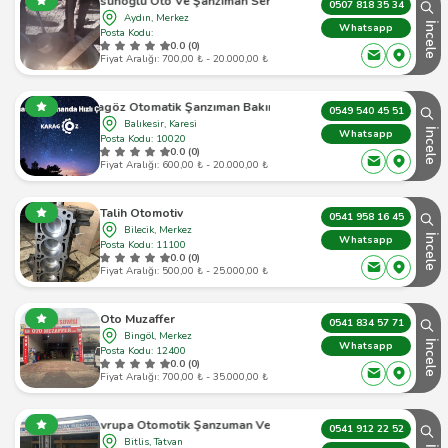
Tosunoğlu Oto Ve Şanzıman Servisi
0507 818 35 34
Aydın, Merkez
İncele
Whatsapp
Posta Kodu:
0.0 (0)
Fiyat Aralığı: 700,00 ₺ - 20.000,00 ₺
 Karagöz Otomatik Şanzıman Bakım & Onarım Servisi
0549 540 45 51
Balıkesir, Karesi
İncele
Whatsapp
Posta Kodu: 10020
0.0 (0)
Fiyat Aralığı: 600,00 ₺ - 20.000,00 ₺
Talih Otomotiv
0541 958 16 45
Bilecik, Merkez
İncele
Whatsapp
Posta Kodu: 11100
0.0 (0)
Fiyat Aralığı: 500,00 ₺ - 25.000,00 ₺
Oto Muzaffer
0541 834 57 71
Bingöl, Merkez
İncele
Whatsapp
Posta Kodu: 12400
0.0 (0)
Fiyat Aralığı: 700,00 ₺ - 35.000,00 ₺
Oto Avrupa Otomotik Şanzuman Ve Oto Tamir Servisi
0541 912 22 52
Bitlis, Tatvan