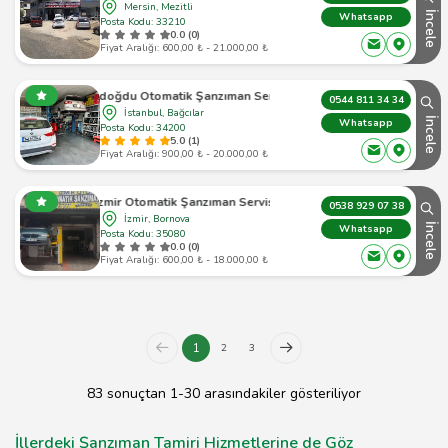
Mersin, Mezitli
İncele
Whatsapp
Posta Kodu: 33210
0.0 (0)
Fiyat Aralığı: 600,00 ₺ - 21.000,00 ₺
Aydoğdu Otomatik Şanzıman Servisi
0544 811 34 34
İstanbul, Bağcılar
İncele
Whatsapp
Posta Kodu: 34200
5.0 (1)
Fiyat Aralığı: 900,00 ₺ - 20.000,00 ₺
İzmir Otomatik Şanzıman Servisi
0538 929 07 38
İzmir, Bornova
İncele
Whatsapp
Posta Kodu: 35080
0.0 (0)
Fiyat Aralığı: 600,00 ₺ - 18.000,00 ₺
1
2
3
83 sonuçtan 1-30 arasındakiler gösteriliyor
İllerdeki Şanzıman Tamiri Hizmetlerine de Göz