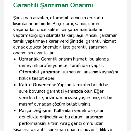
Garantili Şanzıman Onarımı
Şanzıman arızaları, otomobil tamirinin en zorlu
kısımlarından biridir. Birçok araç sahibi, sorun
yaşamadan önce kaliteli bir
şanzıman bakım
ı
yaptırmadığı için sıkıntılarla karşılaşır. Ancak, şanzıman
tamiri yaptırmaya karar verdiğinizde, garantili hizmet
almak oldukça önemlidir. İşte garantili şanzıman
onarımının avantajları:
Uzmanlık:
Garantili onarım hizmeti, bu alanda
deneyimli profesyoneller tarafından yapılır.
Otomobil şanzımanı
uzmanları, arızanın kaynağını
hızlıca tespit eder.
Kalite Güvencesi:
Yapılan tamiratın belirli bir
süre boyunca garantisi yanınızda olur. Eğer
yeniden bir
şanzıman arızası
yaşarsanız, ek bir
masraf olmadan çözüm bulabilirsiniz.
Parça Değişimi:
Kullanılan yedek parçalar
genellikle orijinaldir ve bu durum, aracınızın
performansını artırır.
Araç şanzı
ömrü uzar.
Kısacası, garantili şanzıman onarımı, güvenilirlilik ve