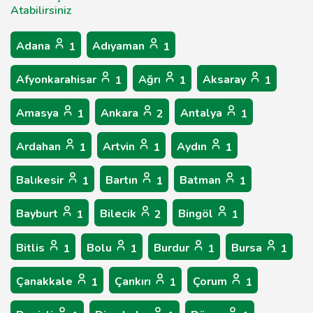
Atabilirsiniz
Adana
Adıyaman
1
1
Afyonkarahisar
Ağrı
Aksaray
1
1
1
Amasya
Ankara
Antalya
1
2
1
Ardahan
Artvin
Aydın
1
1
1
Balıkesir
Bartın
Batman
1
1
1
Bayburt
Bilecik
Bingöl
1
2
1
Bitlis
Bolu
Burdur
Bursa
1
1
1
1
Çanakkale
Çankırı
Çorum
1
1
1