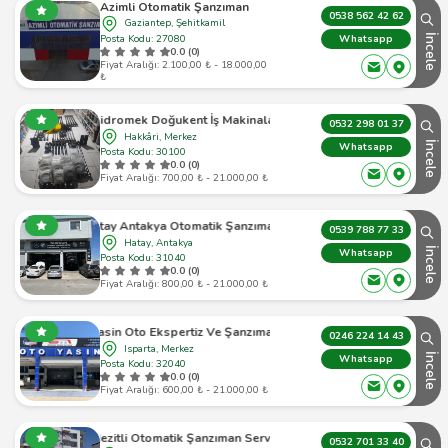
Azimli Otomatik Şanzıman
0538 562 42 62
Gaziantep, Şehitkamil
Posta Kodu: 27080
İncele
Whatsapp
0.0 (0)
Fiyat Aralığı: 2.100,00 ₺ - 18.000,00
₺
Hidromek Doğukent İş Makinaları
0532 298 01 37
Hakkâri, Merkez
İncele
Whatsapp
Posta Kodu: 30100
0.0 (0)
Fiyat Aralığı: 700,00 ₺ - 21.000,00 ₺
un Hatay Antakya Otomatik Şanzıman Tamiri Servis
0539 788 77 33
Hatay, Antakya
İncele
Whatsapp
Posta Kodu: 31040
0.0 (0)
Fiyat Aralığı: 800,00 ₺ - 21.000,00 ₺
to Yasin Oto Ekspertiz Ve Şanzıman Tamiri Hizmetleri
0246 224 14 43
Isparta, Merkez
İncele
Whatsapp
Posta Kodu: 32040
0.0 (0)
Fiyat Aralığı: 600,00 ₺ - 21.000,00 ₺
Mezitli Otomatik Şanzıman Servisi
0532 701 33 40