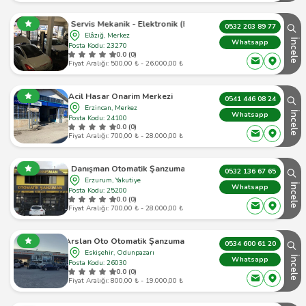
Mekanik - Elektronik (Beyin) - Otomatik Şanzıman Elazığ
0532 203 89 77
Elâzığ, Merkez
İncele
Whatsapp
Posta Kodu: 23270
0.0 (0)
Fiyat Aralığı: 500,00 ₺ - 26.000,00 ₺
Acil Hasar Onarim Merkezi
0541 446 08 24
Erzincan, Merkez
İncele
Whatsapp
Posta Kodu: 24100
0.0 (0)
Fiyat Aralığı: 700,00 ₺ - 28.000,00 ₺
Teknik Danışman Otomatik Şanzuman Servisi
0532 136 67 65
Erzurum, Yakutiye
İncele
Whatsapp
Posta Kodu: 25200
0.0 (0)
Fiyat Aralığı: 700,00 ₺ - 28.000,00 ₺
Arslan Oto Otomatik Şanzuman
0534 600 61 20
Eskişehir, Odunpazarı
İncele
Whatsapp
Posta Kodu: 26030
0.0 (0)
Fiyat Aralığı: 800,00 ₺ - 19.000,00 ₺