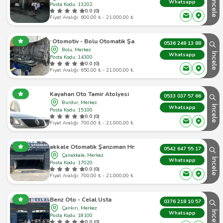
İncele
Whatsapp
Posta Kodu: 13202
0.0 (0)
Fiyat Aralığı: 600,00 ₺ - 21.000,00 ₺
Alcar Otomotiv - Bolu Otomatik Şanzıman
0536 248 13 88
Bolu, Merkez
İncele
Whatsapp
Posta Kodu: 14300
0.0 (0)
Fiyat Aralığı: 650,00 ₺ - 21.000,00 ₺
Kayahan Oto Tamir Atolyesi
0533 037 57 66
Burdur, Merkez
İncele
Whatsapp
Posta Kodu: 15100
0.0 (0)
Fiyat Aralığı: 700,00 ₺ - 21.000,00 ₺
Çanakkale Otomatik Şanzıman Hnz Oto
0542 647 55 17
Çanakkale, Merkez
İncele
Whatsapp
Posta Kodu: 17020
0.0 (0)
Fiyat Aralığı: 700,00 ₺ - 21.000,00 ₺
Benz Oto - Celal Usta
0376 218 10 57
Çankırı, Merkez
İncele
Whatsapp
Posta Kodu: 18100
0.0 (0)