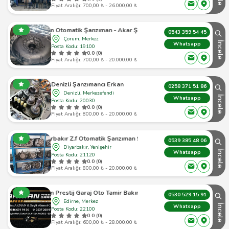
Fiyat Aralığı: 700,00 ₺ - 26.000,00 ₺
Çorum Otomatik Şanzıman - Akar Şanzıman
0543 359 54 45
Çorum, Merkez
İncele
Whatsapp
Posta Kodu: 19100
0.0 (0)
Fiyat Aralığı: 700,00 ₺ - 20.000,00 ₺
Denizli Şanzımancı Erkan
0258 371 51 86
Denizli, Merkezefendi
İncele
Whatsapp
Posta Kodu: 20030
0.0 (0)
Fiyat Aralığı: 800,00 ₺ - 20.000,00 ₺
Diyarbakır Z.f Otomatik Şanzıman Servisi
0539 385 48 06
Diyarbakır, Yenişehir
İncele
Whatsapp
Posta Kodu: 21120
0.0 (0)
Fiyat Aralığı: 800,00 ₺ - 20.000,00 ₺
Akman Prestij Garaj Oto Tamir Bakım Servisi
0530 529 15 91
Edirne, Merkez
İncele
Whatsapp
Posta Kodu: 22100
0.0 (0)
Fiyat Aralığı: 600,00 ₺ - 28.000,00 ₺