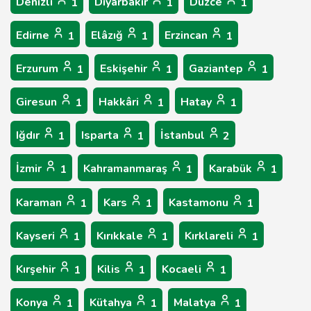
Denizli
Diyarbakır
Düzce
1
1
1
Edirne
Elâzığ
Erzincan
1
1
1
Erzurum
Eskişehir
Gaziantep
1
1
1
Giresun
Hakkâri
Hatay
1
1
1
Iğdır
Isparta
İstanbul
1
1
2
İzmir
Kahramanmaraş
Karabük
1
1
1
Karaman
Kars
Kastamonu
1
1
1
Kayseri
Kırıkkale
Kırklareli
1
1
1
Kırşehir
Kilis
Kocaeli
1
1
1
Konya
Kütahya
Malatya
1
1
1