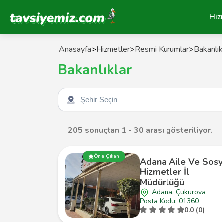
Tavsiyemiz Anasayfa
Hiz
Anasayfa
>
Hizmetler
>
Resmi Kurumlar
>
Bakanlık
Bakanlıklar
Şehir seçin
205 sonuçtan 1 - 30 arası gösteriliyor.
Öne Çıkan
Adana Aile Ve Sosy
Hizmetler İl
Müdürlüğü
Adana, Çukurova
Posta Kodu: 01360
0.0 (0)