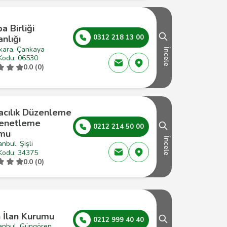
a Birliği
nlığı
0312 218 13 00
kara, Çankaya
İncele
Kodu: 06530
0.0 (0)
acılık Düzenleme
enetleme
0212 214 50 00
mu
İncele
anbul, Şişli
Kodu: 34375
0.0 (0)
n İlan Kurumu
0212 999 40 40
tanbul, Güngören