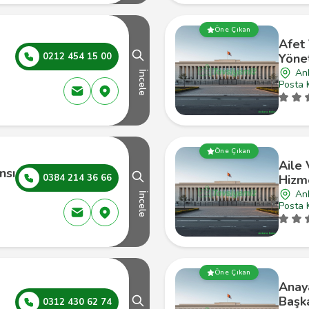
Öne Çıkan
Afet
0212 454 15 00
Yönet
An
İncele
Posta 
Öne Çıkan
Aile
nsı
0384 214 36 66
Hizme
An
İncele
Posta 
Öne Çıkan
Anay
Başka
0312 430 62 74