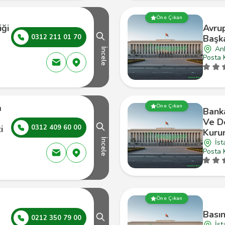
Öne Çıkan
iği
Avrup
0312 211 01 70
Başka
An
İncele
Posta 
m
Öne Çıkan
Bank
Ve D
i
0312 409 60 00
Kuru
İncele
İst
Posta 
Öne Çıkan
Bası
0212 350 79 00
İs