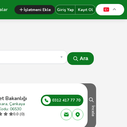
alar
İşletmeni Ekle
Giriş Yap
Kayıt Ol
Ara
t Bakanlığı
0312 417 77 70
kara, Çankaya
İncele
Kodu: 06530
0.0 (0)