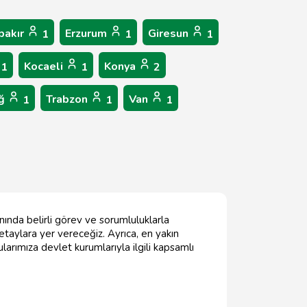
bakır
Erzurum
Giresun
1
1
1
Kocaeli
Konya
1
1
2
ağ
Trabzon
Van
1
1
1
anında belirli görev ve sorumluluklarla
detaylara yer vereceğiz. Ayrıca, en yakın
ularımıza devlet kurumlarıyla ilgili kapsamlı