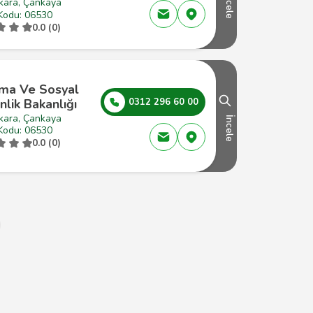
İncele
kara, Çankaya
Kodu: 06530
0.0 (0)
şma Ve Sosyal
lik Bakanlığı
0312 296 60 00
kara, Çankaya
İncele
Kodu: 06530
0.0 (0)