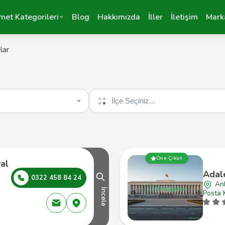
met Kategorileri
Blog
Hakkımızda
İller
İletişim
Mark
lar
İlçe seçin
Öne Çıkan
al
Adale
0322 458 84 24
An
İncele
Posta 