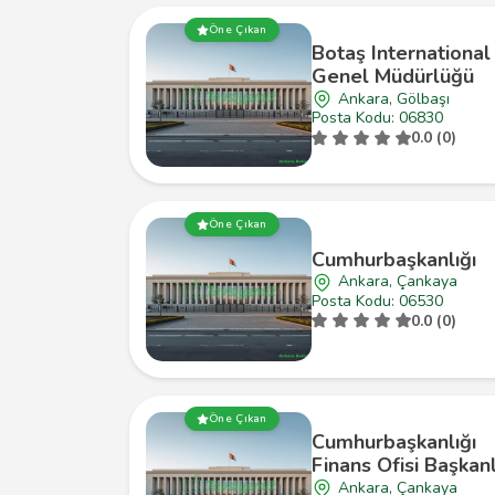
Öne Çıkan
Botaş International
Genel Müdürlüğü
Ankara, Gölbaşı
Posta Kodu: 06830
0.0 (0)
Öne Çıkan
Cumhurbaşkanlığı
Ankara, Çankaya
Posta Kodu: 06530
0.0 (0)
Öne Çıkan
Cumhurbaşkanlığı
Finans Ofisi Başkanl
Ankara, Çankaya