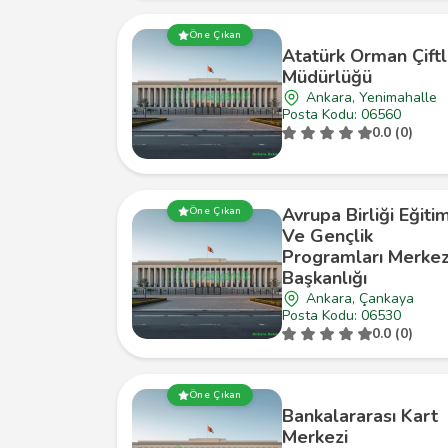
Öne Çıkan
Atatürk Orman Çiftl
Müdürlüğü
Ankara, Yenimahalle
Posta Kodu: 06560
0.0 (0)
Avrupa Birliği Eğiti
Öne Çıkan
Ve Gençlik
Programları Merkez
Başkanlığı
Ankara, Çankaya
Posta Kodu: 06530
0.0 (0)
Öne Çıkan
Bankalararası Kart
Merkezi