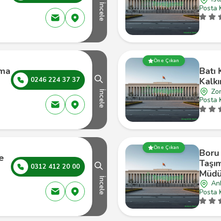
İncele
Posta 
Öne Çıkan
nma
Batı 
0246 224 37 37
Kalkı
Zo
İncele
Posta 
Öne Çıkan
Boru 
Ve
Taşı
0312 412 20 00
Müdü
İncele
An
Posta 