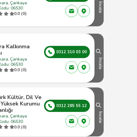
kara, Çankaya
İncele
Kodu: 06530
0.0 (0)
ra Kalkınma
ı
0312 310 03 00
kara, Çankaya
İncele
Kodu: 06530
0.0 (0)
rk Kültür, Dil Ve
h Yüksek Kurumu
0312 285 55 12
nlığı
İncele
kara, Çankaya
Kodu: 06530
0.0 (0)