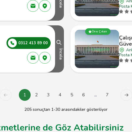
İncele
An
Posta 
Öne Çıkan
Çalı
0312 413 89 00
Güven
An
İncele
Posta 
1
2
3
4
5
6
...
7
205 sonuçtan 1-30 arasındakiler gösteriliyor
zmetlerine de Göz Atabilirsiniz