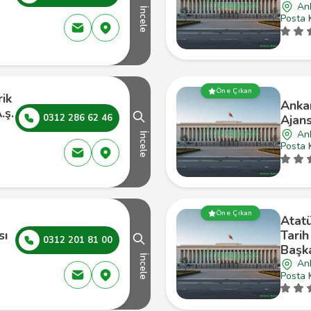
An
İncele
Posta 
Öne Çıkan
ik
Anka
.ş.
0312 286 62 46
Ajans
An
İncele
Posta 
Öne Çıkan
Atatü
sı
Tari
0312 201 81 00
Başka
İncele
An
Posta 