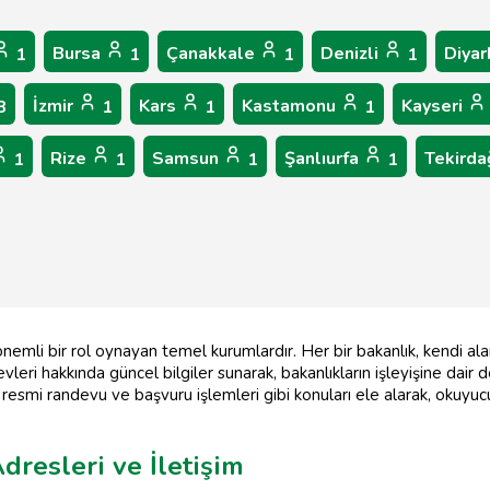
Bursa
Çanakkale
Denizli
Diyar
1
1
1
1
İzmir
Kars
Kastamonu
Kayseri
8
1
1
1
Rize
Samsun
Şanlıurfa
Tekird
1
1
1
1
 önemli bir rol oynayan temel kurumlardır. Her bir bakanlık, kendi al
vleri hakkında güncel bilgiler sunarak, bakanlıkların işleyişine dair 
eri, resmi randevu ve başvuru işlemleri gibi konuları ele alarak, okuyuc
dresleri ve İletişim