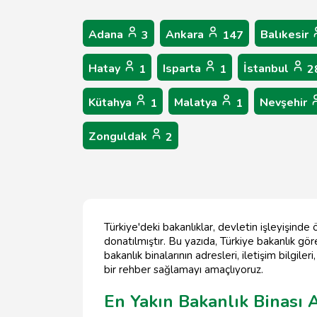
Adana
Ankara
Balıkesir
3
147
Hatay
Isparta
İstanbul
1
1
2
Kütahya
Malatya
Nevşehir
1
1
Zonguldak
2
Türkiye'deki bakanlıklar, devletin işleyişinde
donatılmıştır. Bu yazıda, Türkiye bakanlık göre
bakanlık binalarının adresleri, iletişim bilgil
bir rehber sağlamayı amaçlıyoruz.
En Yakın Bakanlık Binası A