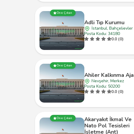
Öne Çıkan
Adli Tıp Kurumu
İstanbul, Bahçelievler
Posta Kodu: 34180
0.0 (0)
Öne Çıkan
Ahiler Kalkınma Aja
Nevşehir, Merkez
Posta Kodu: 50200
0.0 (0)
Akaryakıt İkmal Ve
Öne Çıkan
Nato Pol Tesisleri
İşletme (Ant)