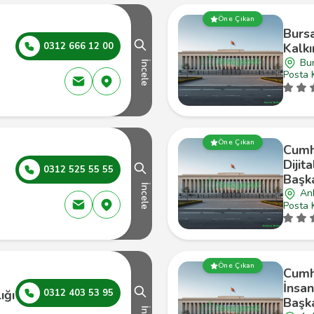
Öne Çıkan
Bursa
0312 666 12 00
Kalkı
Bur
İncele
Posta 
Öne Çıkan
Cumh
Dijit
0312 525 55 55
Başka
İncele
An
Posta 
Öne Çıkan
Cumh
İnsan
ığı
0312 403 53 95
Başka