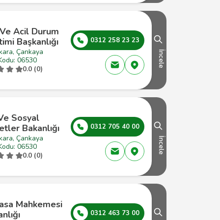
 Ve Acil Durum
imi Başkanlığı
0312 258 23 23
kara, Çankaya
İncele
Kodu: 06530
0.0 (0)
 Ve Sosyal
tler Bakanlığı
0312 705 40 00
kara, Çankaya
İncele
Kodu: 06530
0.0 (0)
asa Mahkemesi
nlığı
0312 463 73 00