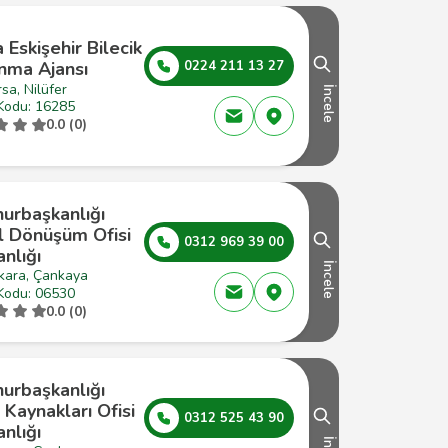
 Eskişehir Bilecik
nma Ajansı
0224 211 13 27
sa, Nilüfer
İncele
Kodu: 16285
0.0 (0)
urbaşkanlığı
al Dönüşüm Ofisi
0312 969 39 00
nlığı
İncele
kara, Çankaya
Kodu: 06530
0.0 (0)
urbaşkanlığı
 Kaynakları Ofisi
0312 525 43 90
nlığı