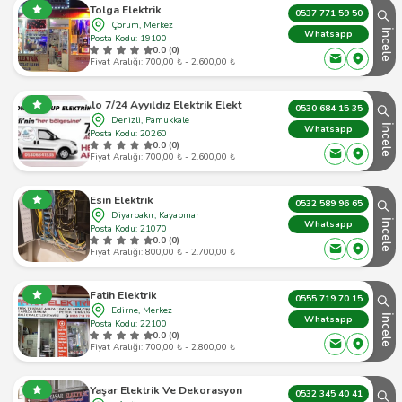
Tolga Elektrik
0537 771 59 50
Çorum, Merkez
İncele
Whatsapp
Posta Kodu: 19100
0.0 (0)
Fiyat Aralığı: 700,00 ₺ - 2.600,00 ₺
Alo 7/24 Ayyıldız Elektrik Elektrik
0530 684 15 35
Denizli, Pamukkale
İncele
Whatsapp
Posta Kodu: 20260
0.0 (0)
Fiyat Aralığı: 700,00 ₺ - 2.600,00 ₺
Esin Elektrik
0532 589 96 65
Diyarbakır, Kayapınar
İncele
Whatsapp
Posta Kodu: 21070
0.0 (0)
Fiyat Aralığı: 800,00 ₺ - 2.700,00 ₺
Fatih Elektrik
0555 719 70 15
Edirne, Merkez
İncele
Whatsapp
Posta Kodu: 22100
0.0 (0)
Fiyat Aralığı: 700,00 ₺ - 2.800,00 ₺
Yaşar Elektrik Ve Dekorasyon
0532 345 40 41