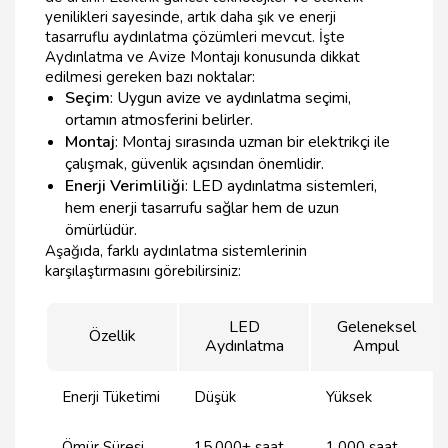
yenilikleri sayesinde, artık daha şık ve enerji
tasarruflu aydınlatma çözümleri mevcut. İşte
Aydınlatma ve Avize Montajı konusunda dikkat
edilmesi gereken bazı noktalar:
Seçim
: Uygun avize ve aydınlatma seçimi,
ortamın atmosferini belirler.
Montaj
: Montaj sırasında uzman bir elektrikçi ile
çalışmak, güvenlik açısından önemlidir.
Enerji Verimliliği
: LED aydınlatma sistemleri,
hem enerji tasarrufu sağlar hem de uzun
ömürlüdür.
Aşağıda, farklı aydınlatma sistemlerinin
karşılaştırmasını görebilirsiniz:
LED
Geleneksel
Özellik
Aydınlatma
Ampul
Enerji Tüketimi
Düşük
Yüksek
Ömür Süresi
15.000+ saat
1.000 saat