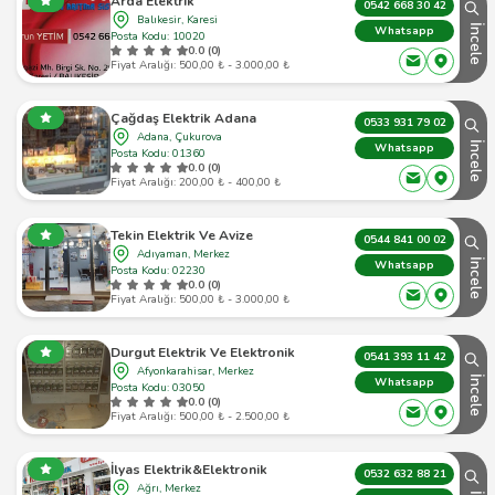
Arda Elektrik
0542 668 30 42
Balıkesir, Karesi
İncele
Whatsapp
Posta Kodu: 10020
0.0 (0)
Fiyat Aralığı: 500,00 ₺ - 3.000,00 ₺
Çağdaş Elektrik Adana
0533 931 79 02
Adana, Çukurova
İncele
Whatsapp
Posta Kodu: 01360
0.0 (0)
Fiyat Aralığı: 200,00 ₺ - 400,00 ₺
Tekin Elektrik Ve Avize
0544 841 00 02
Adıyaman, Merkez
İncele
Whatsapp
Posta Kodu: 02230
0.0 (0)
Fiyat Aralığı: 500,00 ₺ - 3.000,00 ₺
Durgut Elektrik Ve Elektronik
0541 393 11 42
Afyonkarahisar, Merkez
İncele
Whatsapp
Posta Kodu: 03050
0.0 (0)
Fiyat Aralığı: 500,00 ₺ - 2.500,00 ₺
İlyas Elektrik&Elektronik
0532 632 88 21
Ağrı, Merkez