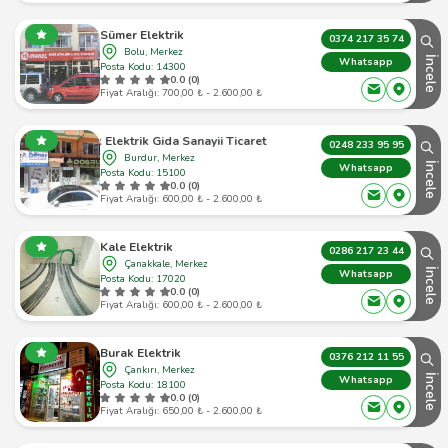
Sümer Elektrik
0374 217 35 74
Bolu, Merkez
İncele
Whatsapp
Posta Kodu: 14300
0.0 (0)
Fiyat Aralığı: 700,00 ₺ - 2.600,00 ₺
Isik Elektrik Gida Sanayii Ticaret Ltd Sti
0248 233 95 95
Burdur, Merkez
İncele
Whatsapp
Posta Kodu: 15100
0.0 (0)
Fiyat Aralığı: 600,00 ₺ - 2.600,00 ₺
Kale Elektrik
0286 217 23 44
Çanakkale, Merkez
İncele
Whatsapp
Posta Kodu: 17020
0.0 (0)
Fiyat Aralığı: 600,00 ₺ - 2.600,00 ₺
Burak Elektrik
0376 212 11 55
Çankırı, Merkez
İncele
Whatsapp
Posta Kodu: 18100
0.0 (0)
Fiyat Aralığı: 650,00 ₺ - 2.600,00 ₺