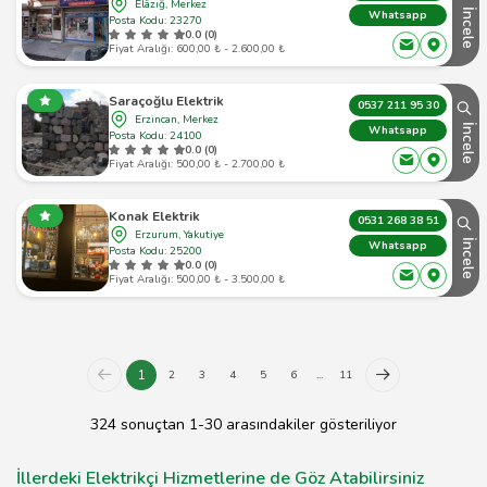
Elâzığ, Merkez
İncele
Whatsapp
Posta Kodu: 23270
0.0 (0)
Fiyat Aralığı: 600,00 ₺ - 2.600,00 ₺
Saraçoğlu Elektrik
0537 211 95 30
Erzincan, Merkez
İncele
Whatsapp
Posta Kodu: 24100
0.0 (0)
Fiyat Aralığı: 500,00 ₺ - 2.700,00 ₺
Konak Elektrik
0531 268 38 51
Erzurum, Yakutiye
İncele
Whatsapp
Posta Kodu: 25200
0.0 (0)
Fiyat Aralığı: 500,00 ₺ - 3.500,00 ₺
1
2
3
4
5
6
...
11
324 sonuçtan 1-30 arasındakiler gösteriliyor
İllerdeki Elektrikçi Hizmetlerine de Göz Atabilirsiniz