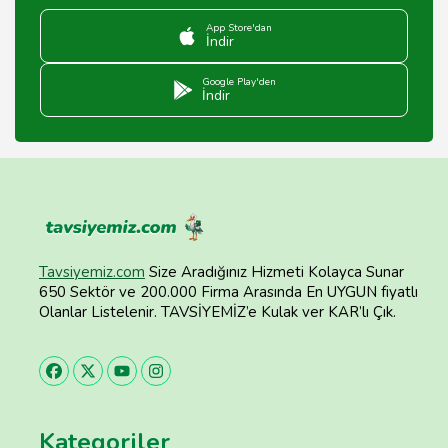
binanın yalıtımının artırılması, enerji verimliliğini ciddi
oranda yükseltebilir.
App Store'dan
İndir
Google Play'den
İndir
Tavsiyemiz.com
Size Aradığınız Hizmeti Kolayca Sunar
650 Sektör ve 200.000 Firma Arasında En UYGUN fiyatlı
Olanlar Listelenir. TAVSİYEMİZ’e Kulak ver KAR’lı Çık.
Kategoriler