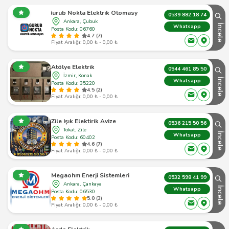
Gurub Nokta Elektrik Otomasyon
0539 882 18 74
Ankara, Çubuk
İncele
Whatsapp
Posta Kodu: 06760
4.7 (7)
Fiyat Aralığı: 0,00 ₺ - 0,00 ₺
Atölye Elektrik
0544 461 85 50
İzmir, Konak
İncele
Whatsapp
Posta Kodu: 35220
4.5 (2)
Fiyat Aralığı: 0,00 ₺ - 0,00 ₺
Zile Işık Elektirik Avize
0536 215 50 56
Tokat, Zile
İncele
Whatsapp
Posta Kodu: 60402
4.6 (7)
Fiyat Aralığı: 0,00 ₺ - 0,00 ₺
Megaohm Enerji Sistemleri
0532 598 41 99
Ankara, Çankaya
İncele
Whatsapp
Posta Kodu: 06530
5.0 (3)
Fiyat Aralığı: 0,00 ₺ - 0,00 ₺