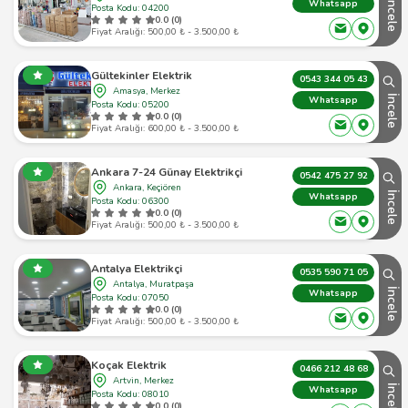
İncele
Whatsapp
Posta Kodu: 04200
0.0 (0)
Fiyat Aralığı: 500,00 ₺ - 3.500,00 ₺
Gültekinler Elektrik
0543 344 05 43
Amasya, Merkez
İncele
Whatsapp
Posta Kodu: 05200
0.0 (0)
Fiyat Aralığı: 600,00 ₺ - 3.500,00 ₺
Ankara 7-24 Günay Elektrikçi
0542 475 27 92
Ankara, Keçiören
İncele
Whatsapp
Posta Kodu: 06300
0.0 (0)
Fiyat Aralığı: 500,00 ₺ - 3.500,00 ₺
Antalya Elektrikçi
0535 590 71 05
Antalya, Muratpaşa
İncele
Whatsapp
Posta Kodu: 07050
0.0 (0)
Fiyat Aralığı: 500,00 ₺ - 3.500,00 ₺
Koçak Elektrik
0466 212 48 68
Artvin, Merkez
İncele
Whatsapp
Posta Kodu: 08010
0.0 (0)