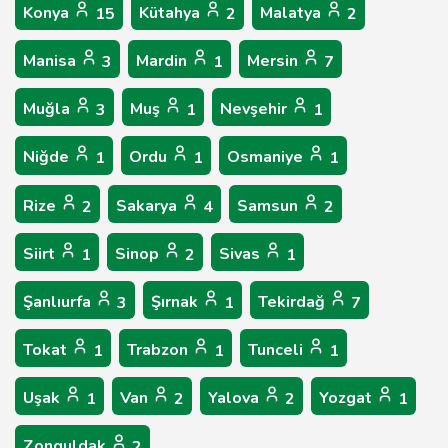
Konya
Kütahya
Malatya
15
2
2
Manisa
Mardin
Mersin
3
1
7
Muğla
Muş
Nevşehir
3
1
1
Niğde
Ordu
Osmaniye
1
1
1
Rize
Sakarya
Samsun
2
4
2
Siirt
Sinop
Sivas
1
2
1
Şanlıurfa
Şırnak
Tekirdağ
3
1
7
Tokat
Trabzon
Tunceli
1
1
1
Uşak
Van
Yalova
Yozgat
1
2
2
1
Zonguldak
2