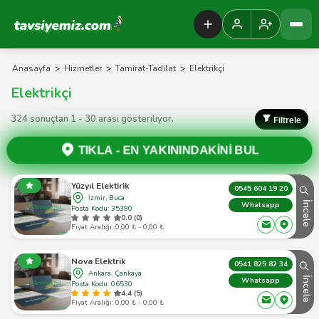
Tavsiyemiz Anasayfa
Anasayfa
>
Hizmetler
>
Tamirat-Tadilat
>
Elektrikçi
Elektrikçi
324 sonuçtan 1 - 30 arası gösteriliyor.
Filtrele
TIKLA -
EN YAKININDAKİNİ BUL
Yüzyıl Elektirik
0545 604 19 20
İzmir, Buca
İncele
Whatsapp
Posta Kodu: 35390
0.0 (0)
Fiyat Aralığı: 0,00 ₺ - 0,00 ₺
Nova Elektrik
0541 825 82 34
Ankara, Çankaya
İncele
Whatsapp
Posta Kodu: 06530
4.4 (5)
Fiyat Aralığı: 0,00 ₺ - 0,00 ₺