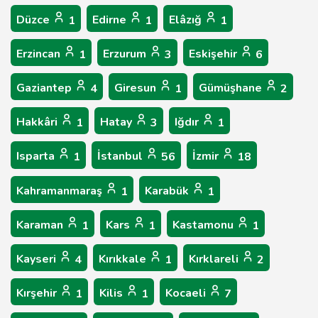
Düzce
Edirne
Elâzığ
1
1
1
Erzincan
Erzurum
Eskişehir
1
3
6
Gaziantep
Giresun
Gümüşhane
4
1
2
Hakkâri
Hatay
Iğdır
1
3
1
Isparta
İstanbul
İzmir
1
56
18
Kahramanmaraş
Karabük
1
1
Karaman
Kars
Kastamonu
1
1
1
Kayseri
Kırıkkale
Kırklareli
4
1
2
Kırşehir
Kilis
Kocaeli
1
1
7