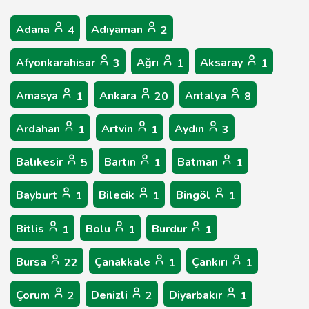
Adana
Adıyaman
4
2
Afyonkarahisar
Ağrı
Aksaray
3
1
1
Amasya
Ankara
Antalya
1
20
8
Ardahan
Artvin
Aydın
1
1
3
Balıkesir
Bartın
Batman
5
1
1
Bayburt
Bilecik
Bingöl
1
1
1
Bitlis
Bolu
Burdur
1
1
1
Bursa
Çanakkale
Çankırı
22
1
1
Çorum
Denizli
Diyarbakır
2
2
1