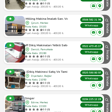
İncele
Posta Kodu: 17020
0.0 (0)
Fiyat Aralığı: 200,00 ₺ - 400,00 ₺
Çorum Milling Makina İmalatı San. Ve Tic. Ltd. Şti.
0506 582 31 96
Çorum, Merkez
İncele
Whatsapp
Posta Kodu: 19100
0.0 (0)
Fiyat Aralığı: 200,00 ₺ - 400,00 ₺
Pfaff Dikiş Makinaları Yetkili Satıcı Ve Servisi Damla Ltd.
0533 479 45 37
Denizli, Pamukkale
İncele
Whatsapp
Posta Kodu: 20260
0.0 (0)
Fiyat Aralığı: 200,00 ₺ - 400,00 ₺
nik (Dikiş Makinesi Satış Ve Tamir Servisi - Diyarbakır)
0535 590 80 97
Diyarbakır, Bağlar
İncele
Whatsapp
Posta Kodu: 21050
0.0 (0)
Fiyat Aralığı: 200,00 ₺ - 400,00 ₺
Singer
0284 225 13 28
Edirne, Merkez
İncele
Whatsapp
Posta Kodu: 22100
0.0 (0)