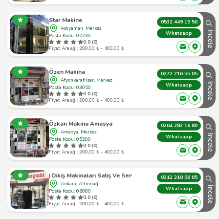
Star Makine
0532 449 15 50
Adıyaman, Merkez
İncele
Whatsapp
Posta Kodu: 02230
0.0 (0)
Fiyat Aralığı: 200,00 ₺ - 400,00 ₺
Özen Makina
0272 216 55 05
Afyonkarahisar, Merkez
İncele
Whatsapp
Posta Kodu: 03050
0.0 (0)
Fiyat Aralığı: 200,00 ₺ - 400,00 ₺
Özkan Makina Amasya
0264 282 16 80
Amasya, Merkez
İncele
Whatsapp
Posta Kodu: 05200
0.0 (0)
Fiyat Aralığı: 200,00 ₺ - 400,00 ₺
 | Dikiş Makinaları Satış Ve Servis | Pfaff, Singer, Bernina
0312 310 06 05
Ankara, Altındağ
İncele
Whatsapp
Posta Kodu: 06080
0.0 (0)
Fiyat Aralığı: 200,00 ₺ - 400,00 ₺