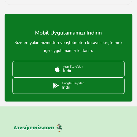
Tavsiyemiz, dikiş makineleri için en iyi modeller hakkında
detaylı bilgi ve öneriler sunmaktadır. Web sitemizdeki
rehber bölümünden ya da müşteri hizmetlerimizden
bilgi alabilirsiniz.
Mobil Uygulamamızı İndirin
Size en yakın hizmetleri ve işletmeleri kolayca keşfetmek
için uygulamamızı kullanın.
App Store'dan
İndir
Google Play'den
İndir