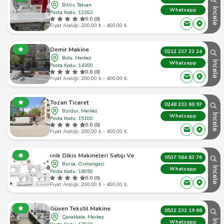
Bitlis, Tatvan
İncele
Whatsapp
Posta Kodu: 13202
0.0 (0)
Fiyat Aralığı: 200,00 ₺ - 400,00 ₺
Demir Makine
0212 237 22 24
Bolu, Merkez
İncele
Whatsapp
Posta Kodu: 14300
0.0 (0)
Fiyat Aralığı: 200,00 ₺ - 400,00 ₺
Tozan Ticaret
0248 233 60 97
Burdur, Merkez
İncele
Whatsapp
Posta Kodu: 15100
0.0 (0)
Fiyat Aralığı: 200,00 ₺ - 400,00 ₺
k Dikis Makineleri Satışı Ve Servisi Janome Bayi Ve Servisi
0537 564 63 76
Bursa, Osmangazi
İncele
Whatsapp
Posta Kodu: 16050
0.0 (0)
Fiyat Aralığı: 200,00 ₺ - 400,00 ₺
Güven Tekstil Makine
0532 232 19 66
Çanakkale, Merkez
Whatsapp