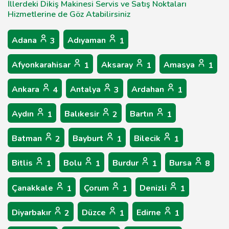
İllerdeki Dikiş Makinesi Servis ve Satış Noktaları
Hizmetlerine de Göz Atabilirsiniz
Adana
Adıyaman
3
1
Afyonkarahisar
Aksaray
Amasya
1
1
1
Ankara
Antalya
Ardahan
4
3
1
Aydın
Balıkesir
Bartın
1
2
1
Batman
Bayburt
Bilecik
2
1
1
Bitlis
Bolu
Burdur
Bursa
1
1
1
8
Çanakkale
Çorum
Denizli
1
1
1
Diyarbakır
Düzce
Edirne
2
1
1