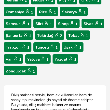
Mersin
Muğla
Muş
Ordu
2
1
1
1
Osmaniye
Rize
Sakarya
1
1
1
Samsun
Siirt
Sinop
Sivas
1
1
1
1
Şanlıurfa
Tekirdağ
Tokat
1
2
1
Trabzon
Tunceli
Uşak
1
1
1
Van
Yalova
Yozgat
1
1
1
Zonguldak
1
Dikiş makinesi servisi, hem ev kullanıcıları hem de
sanayi tipi makineler için hayati bir öneme sahiptir.
Bu yazıda, dikiş makinesi bakımı ve onarımı
konularında en iyi uygulamaları keşfedeceksiniz.