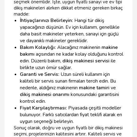
seçmek önemlidir. İşte, uygun fiyatlı sanayi ve ev tipi
dikiş makineleri alırken dikkat etmeniz gereken birkaç
madde:
İhtiyaçlarınızı Belirleyin:
Hangi tür dikiş
yapacağınızı düşünün. Ev için kullanım, genellikle
daha basit makineler yeterken, sanayi için güçlü
ve dayanıklı makineler gereklidir.
Bakım Kolaylığı:
Alacağınız makinenin
makine
bakımı
açısından ne kadar kolay olduğunu kontrol
edin. Düzenli bakım,
dikiş makinesi servisi
ile
birlikte uzun ömür sağlar.
Garanti ve Servis:
Uzun süreli kullanım için
kaliteli bir servis sunan firmaları tercih edin. Bu
nedenle, aldığınız makinenin
makine tamiri
ve
dikiş makinesi onarımı
konusundaki garantisini
kontrol edin.
Fiyat Karşılaştırması:
Piyasada çeşitli modeller
bulunuyor. Farklı satıcılardan fiyat teklifi alarak en
uygun seçeneği belirleyin.
Sonuç olarak, doğru ve uygun fiyatlı bir dikiş makinesi
seçimi, projelerinizin kalitesini artırır. Kaliteli servis ve