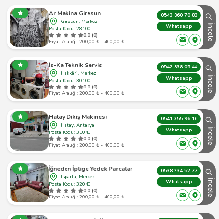
Ar Makina Giresun
0543 860 70 83
Giresun, Merkez
İncele
Whatsapp
Posta Kodu: 28100
0.0 (0)
Fiyat Aralığı: 200,00 ₺ - 400,00 ₺
İs-Ka Teknik Servis
0542 838 05 44
Hakkâri, Merkez
İncele
Whatsapp
Posta Kodu: 30100
0.0 (0)
Fiyat Aralığı: 200,00 ₺ - 400,00 ₺
Hatay Dikiş Makinesi
0541 355 96 16
Hatay, Antakya
İncele
Whatsapp
Posta Kodu: 31040
0.0 (0)
Fiyat Aralığı: 200,00 ₺ - 400,00 ₺
İğneden İplige Yedek Parcalar
0538 234 52 77
Isparta, Merkez
İncele
Whatsapp
Posta Kodu: 32040
0.0 (0)
Fiyat Aralığı: 200,00 ₺ - 400,00 ₺