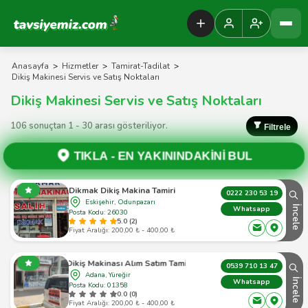
Tavsiyemiz Anasayfa
Anasayfa
>
Hizmetler
>
Tamirat-Tadilat
>
Dikiş Makinesi Servis ve Satış Noktaları
Dikiş Makinesi Servis ve Satış Noktaları
106 sonuçtan 1 - 30 arası gösteriliyor.
Filtrele
TIKLA -
EN YAKININDAKİNİ BUL
Dikmak Dikiş Makina Tamiri
0222 230 53 19
Eskişehir, Odunpazarı
İncele
Whatsapp
Posta Kodu: 26030
5.0 (2)
Fiyat Aralığı: 200,00 ₺ - 400,00 ₺
Dikiş Makinası Alım Satım Tamir
0539 710 13 47
Adana, Yüreğir
İncele
Whatsapp
Posta Kodu: 01358
0.0 (0)
Fiyat Aralığı: 200,00 ₺ - 400,00 ₺