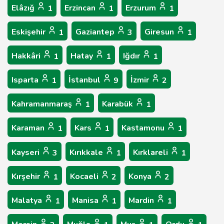
Elâzığ
Erzincan
Erzurum
1
1
1
Eskişehir
Gaziantep
Giresun
1
3
1
Hakkâri
Hatay
Iğdır
1
1
1
Isparta
İstanbul
İzmir
1
9
2
Kahramanmaraş
Karabük
1
1
Karaman
Kars
Kastamonu
1
1
1
Kayseri
Kırıkkale
Kırklareli
3
1
1
Kırşehir
Kocaeli
Konya
1
2
2
Malatya
Manisa
Mardin
1
1
1