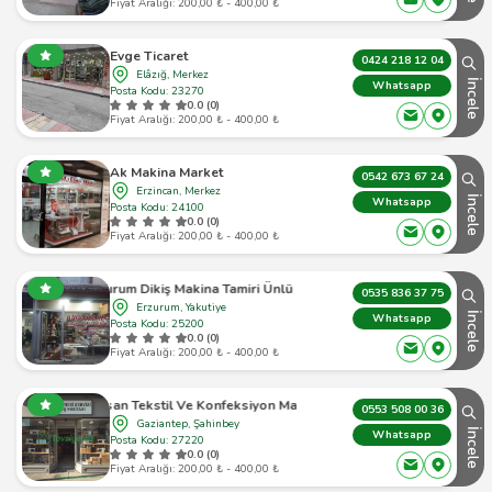
Fiyat Aralığı: 200,00 ₺ - 400,00 ₺
Evge Ticaret
0424 218 12 04
Elâzığ, Merkez
İncele
Whatsapp
Posta Kodu: 23270
0.0 (0)
Fiyat Aralığı: 200,00 ₺ - 400,00 ₺
Ak Makina Market
0542 673 67 24
Erzincan, Merkez
İncele
Whatsapp
Posta Kodu: 24100
0.0 (0)
Fiyat Aralığı: 200,00 ₺ - 400,00 ₺
Erzurum Dikiş Makina Tamiri Ünlü Makina
0535 836 37 75
Erzurum, Yakutiye
İncele
Whatsapp
Posta Kodu: 25200
0.0 (0)
Fiyat Aralığı: 200,00 ₺ - 400,00 ₺
Gülsan Tekstil Ve Konfeksiyon Makinaları
0553 508 00 36
Gaziantep, Şahinbey
İncele
Whatsapp
Posta Kodu: 27220
0.0 (0)
Fiyat Aralığı: 200,00 ₺ - 400,00 ₺