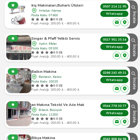
Seko Dikiş Makinaları,Buharlı Ütüleri Satış & Servis
0507 214 11 95
Antalya, Alanya
İncele
Whatsapp
Posta Kodu: 07400
0.0 (0)
Fiyat Aralığı: 200,00 ₺ - 400,00 ₺
Singer & Pfaff Yetkili Servis
0537 951 35 34
Aydın, Efeler
İncele
Whatsapp
Posta Kodu: 09100
0.0 (0)
Fiyat Aralığı: 200,00 ₺ - 400,00 ₺
Balkın Makina
0266 243 49 31
Balıkesir, Karesi
İncele
Whatsapp
Posta Kodu: 10020
0.0 (0)
Fiyat Aralığı: 200,00 ₺ - 400,00 ₺
Aslan Makına Tekstıl Ve Aıle Makınaları
0544 778 30 77
Bilecik, Bozüyük
İncele
Whatsapp
Posta Kodu: 11300
0.0 (0)
Fiyat Aralığı: 200,00 ₺ - 400,00 ₺
Blkya Makina
0543 806 64 96