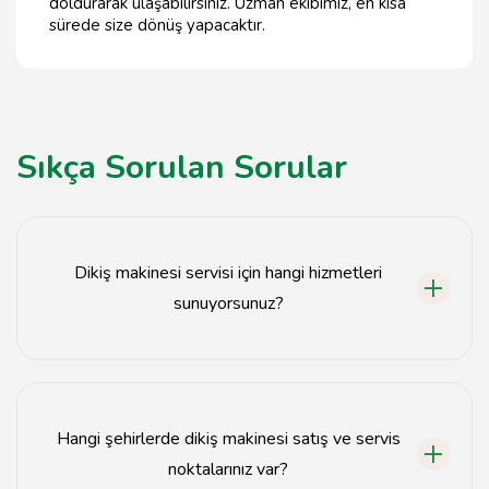
doldurarak ulaşabilirsiniz. Uzman ekibimiz, en kısa
sürede size dönüş yapacaktır.
Sıkça Sorulan Sorular
Dikiş makinesi servisi için hangi hizmetleri
sunuyorsunuz?
Tavsiyemiz, dikiş makineleri için tamir, motor onarımı,
bakım ve yedek parça temini gibi hizmetler
sunmaktadır. Ayrıca, eski makineler için de özel
Hangi şehirlerde dikiş makinesi satış ve servis
çözümler geliştirmekteyiz.
noktalarınız var?