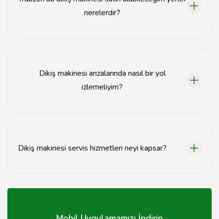
nerelerdir?
Trabzon'da dikiş makineleri satan mağazalar ve online
satış platformları mevcuttur.
Dikiş makinesi arızalarında nasıl bir yol
izlemeliyim?
Dikiş makineniz arızalandığında, öncelikle kullanım
kılavuzunu kontrol edin, ardından bir servis ile iletişime
geçin.
Dikiş makinesi servis hizmetleri neyi kapsar?
Dikiş makinesi servis hizmetleri bakım, onarım, parça
değişimi ve genel kontrolü kapsar.
Mobil Uygulamamızı İndirin