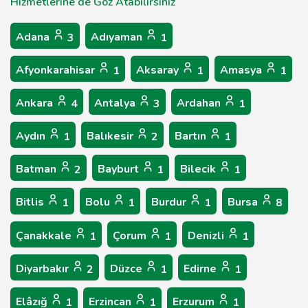
Hizmetlerine de Göz Atabilirsiniz
Adana
Adıyaman
3
1
Afyonkarahisar
Aksaray
Amasya
1
1
1
Ankara
Antalya
Ardahan
4
3
1
Aydın
Balıkesir
Bartın
1
2
1
Batman
Bayburt
Bilecik
2
1
1
Bitlis
Bolu
Burdur
Bursa
1
1
1
8
Çanakkale
Çorum
Denizli
1
1
1
Diyarbakır
Düzce
Edirne
2
1
1
Elâzığ
Erzincan
Erzurum
1
1
1