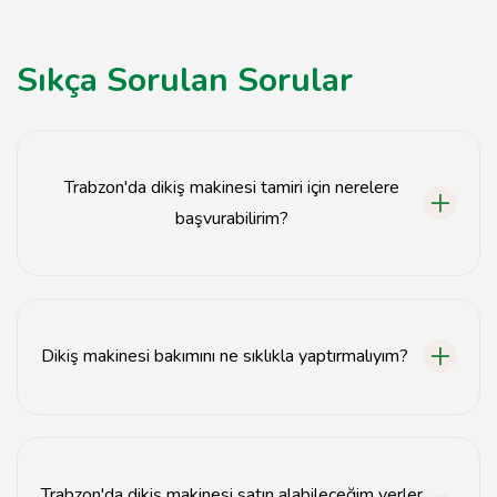
Sıkça Sorulan Sorular
Trabzon'da dikiş makinesi tamiri için nerelere
başvurabilirim?
Trabzon'da dikiş makinesi tamiri için yerel servis
noktalarına ve yetkili satıcılara başvurabilirsiniz.
Dikiş makinesi bakımını ne sıklıkla yaptırmalıyım?
Dikiş makinenizin bakımını en az yılda bir kez
yaptırmanız önerilir.
Trabzon'da dikiş makinesi satın alabileceğim yerler