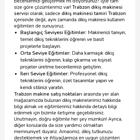
becerilerinizi geliştirmek mi istiyorsunuz? İşte tam
size göre çözümlerimiz var!
Trabzon dikiş makinesi
servisi
olarak, sadece
dikiş makinesi tamiri Trabzon
içerisinde değil, aynı zamanda dikiş makinesi kullanım
eğitimleri de sunuyoruz.
Başlangıç Seviyesi Eğitimler:
Makinenizi tanıyın,
temel dikiş tekniklerini öğrenin ve basit
projelerle başlayın.
Orta Seviye Eğitimler:
Daha karmaşık dikiş
tekniklerini öğrenin, kalıp çıkarma ve kişisel
projeler üretme becerilerinizi geliştirin.
İleri Seviye Eğitimler:
Profesyonel dikiş
tekniklerini öğrenin, özel tasarımlar yapın ve
kendi stilinizi yaratın.
Trabzon makine satış noktaları
arasında yer alan
mağazamızda bulunan dikiş makinelerimiz hakkında
bilgi almak ve eğitimlerimiz hakkında detaylı bilgi
edinmek için bizimle iletişime geçebilirsiniz.
Unutmayın, doğru eğitimle her şey mümkün! Ayrıca,
di
ğer konularda da size yardımcı olmaktan
memnuniyet duyarız. Amacımız, dikiş tutkunuzu
desteklemek ve ihtiyaçlarınıza en uygun çözümleri