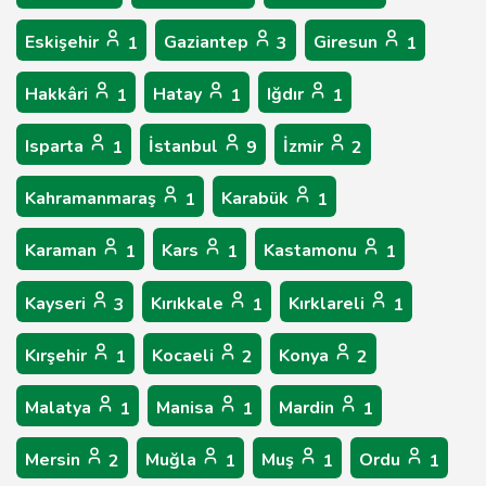
Eskişehir
Gaziantep
Giresun
1
3
1
Hakkâri
Hatay
Iğdır
1
1
1
Isparta
İstanbul
İzmir
1
9
2
Kahramanmaraş
Karabük
1
1
Karaman
Kars
Kastamonu
1
1
1
Kayseri
Kırıkkale
Kırklareli
3
1
1
Kırşehir
Kocaeli
Konya
1
2
2
Malatya
Manisa
Mardin
1
1
1
Mersin
Muğla
Muş
Ordu
2
1
1
1