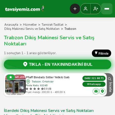
Tavsiyemiz Anasayfa
Anasayfa
>
Hizmetler
>
Tamirat-Tadilat
>
Dikiş Makinesi Servis ve Satış Noktaları
>
Trabzon
Trabzon Dikiş Makinesi Servis ve Satış
Noktaları
1 sonuçtan 1 - 1 arası gösteriliyor.
Filtrele
TIKLA -
EN YAKININDAKİNİ BUL
Singer Pfaff Bindallı Silter Yetkili Satış Ve Servisi
0462 321 68 71
Trabzon, Ortahisar
İncele
Whatsapp
Posta Kodu: 61040
0.0 (0)
Fiyat Aralığı: 200,00 ₺ - 400,00 ₺
İllerdeki Dikiş Makinesi Servis ve Satış Noktaları