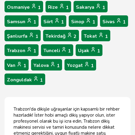
Osmaniye
Rize
Sakarya
1
1
1
Samsun
Siirt
Sinop
Sivas
1
1
1
1
Şanlıurfa
Tekirdağ
Tokat
1
2
1
Trabzon
Tunceli
Uşak
1
1
1
Van
Yalova
Yozgat
1
1
1
Zonguldak
1
Trabzon'da dikişle uğraşanlar için kapsamlı bir rehber
hazırladık! İster hobi amaçlı dikiş yapıyor olun, ister
profesyonel olarak bu işi icra edin, Trabzon dikiş
makinesi servisi ve tamiri konusunda nelere dikkat
etmeniz gerektiğini, uygun fiyatlı makine satış