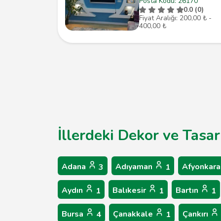
Posta Kodu: 26170
0.0 (0)
Fiyat Aralığı: 200,00 ₺ -
400,00 ₺
İllerdeki Dekor ve Tasa
Adana
Adıyaman
Afyonkara
3
1
Aydın
Balıkesir
Bartın
1
1
1
Bursa
Çanakkale
Çankırı
4
1