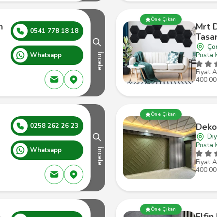
Öne Çıkan
n
Mrt 
0541 778 18 18
Tasa
Ço
Posta 
Whatsapp
İncele
Fiyat A
400,00
Öne Çıkan
Deko
0258 262 26 23
Diy
Posta 
Whatsapp
İncele
Fiyat A
400,00
Öne Çıkan
n
Elfin