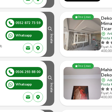
Dekor
Öne Çıkan
Mima
0552 872 73 59
Ticar
An
Whatsapp
İncele
Posta 
 ₺
Fiyat A
400,00
Öne Çıkan
Mahir
0506 293 88 00
Deko
Ad
Posta 
Whatsapp
İncele
Fiyat A
400,00