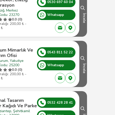
0530 697 60 04
rasyon
zığ, Merkez
Kodu: 23270
Whatsapp
İncele
0.0 (0)
ralığı: 200,00 ₺ -
 ₺
rum Mimarlık Ve
0543 811 52 22
ım Ofisi
urum, Yakutiye
Kodu: 25200
Whatsapp
İncele
0.0 (0)
ralığı: 200,00 ₺ -
 ₺
nal Tasarım
0532 428 28 41
r Kağıdı Ve Parke
iantep, Şehitkamil