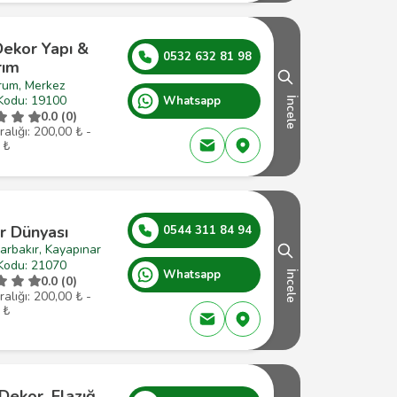
Dekor Yapı &
0532 632 81 98
rım
rum, Merkez
Kodu: 19100
Whatsapp
İncele
0.0 (0)
ralığı: 200,00 ₺ -
 ₺
r Dünyası
0544 311 84 94
arbakır, Kayapınar
Kodu: 21070
Whatsapp
İncele
0.0 (0)
ralığı: 200,00 ₺ -
 ₺
 Dekor, Elazığ