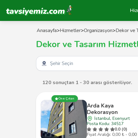
Tavsiyemiz Anasayfa
Hiz
Anasayfa
>
Hizmetler
>
Organizasyon
>
Dekor ve T
Dekor ve Tasarım Hizmetl
Şehir seçin
120 sonuçtan 1 - 30 arası gösteriliyor.
Öne Çıkan
Arda Kaya
Dekorasyon
İstanbul, Esenyurt
Posta Kodu: 34517
0.0 (0)
Fiyat Aralığı: 0,00 ₺ - 0,00