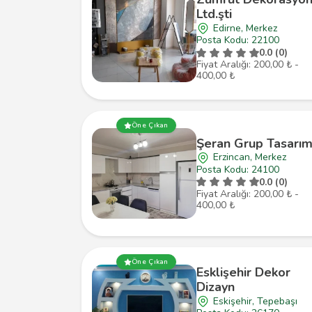
Ltd.şti
Edirne, Merkez
Posta Kodu: 22100
0.0 (0)
Fiyat Aralığı: 200,00 ₺ -
400,00 ₺
Öne Çıkan
Şeran Grup Tasarı
Erzincan, Merkez
Posta Kodu: 24100
0.0 (0)
Fiyat Aralığı: 200,00 ₺ -
400,00 ₺
Öne Çıkan
Esklişehir Dekor
Dizayn
Eskişehir, Tepebaşı