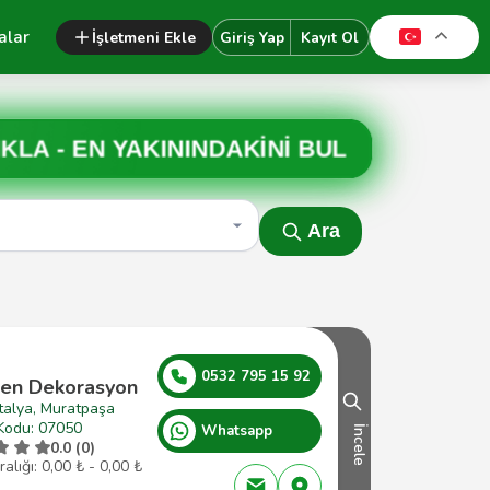
alar
İşletmeni Ekle
Giriş Yap
Kayıt Ol
IKLA -
EN YAKININDAKİNİ BUL
Ara
0532 795 15 92
en Dekorasyon
talya, Muratpaşa
Kodu: 07050
Whatsapp
İncele
0.0 (0)
ralığı: 0,00 ₺ - 0,00 ₺