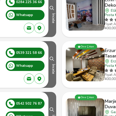
0284 225 36 66
Deko
Elâ
Posta 
Whatsapp
İncele
Fiyat A
400,00
Öne Çıkan
Erzu
m
0539 321 58 66
Tasar
Erz
Posta 
Whatsapp
İncele
Fiyat A
400,00
Öne Çıkan
Marji
0542 502 76 87
Duva
Gaz