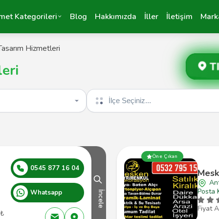
met Kategorileri
Blog
Hakkımızda
İller
İletişim
Mark
asarım Hizmetleri
T
eri
İlçe seçin
Öne Çıkan
0545 877 16 04
Mesk
An
Posta 
Whatsapp
İncele
Fiyat A
 ₺