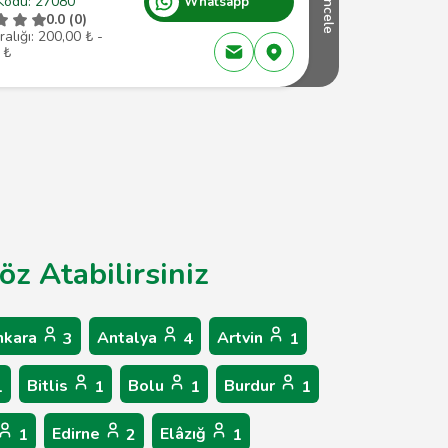
Kodu: 27080
Whatsapp
İncele
0.0 (0)
ralığı: 200,00 ₺ -
 ₺
öz Atabilirsiniz
nkara
Antalya
Artvin
3
4
1
Bitlis
Bolu
Burdur
1
1
1
1
Edirne
Elâzığ
1
2
1