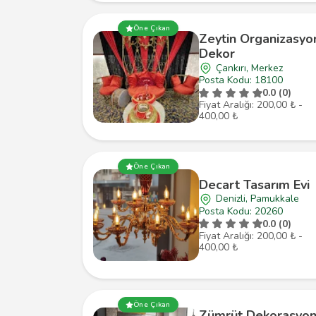
Öne Çıkan
Zeytin Organizasyo
Dekor
Çankırı, Merkez
Posta Kodu: 18100
0.0 (0)
Fiyat Aralığı: 200,00 ₺ -
400,00 ₺
Öne Çıkan
Decart Tasarım Evi
Denizli, Pamukkale
Posta Kodu: 20260
0.0 (0)
Fiyat Aralığı: 200,00 ₺ -
400,00 ₺
Öne Çıkan
Zümrüt Dekorasyo