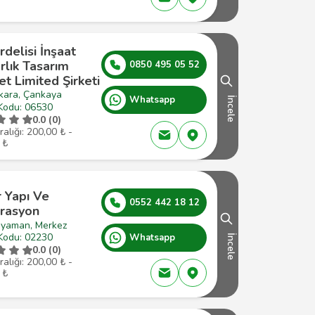
delisi İnşaat
rlık Tasarım
0850 495 05 52
et Limited Şirketi
kara, Çankaya
Whatsapp
İncele
Kodu: 06530
0.0 (0)
ralığı: 200,00 ₺ -
 ₺
 Yapı Ve
0552 442 18 12
rasyon
ıyaman, Merkez
Kodu: 02230
Whatsapp
İncele
0.0 (0)
ralığı: 200,00 ₺ -
 ₺