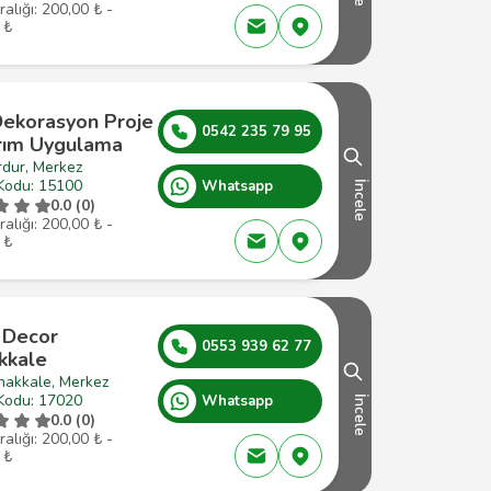
ralığı: 200,00 ₺ -
 ₺
ekorasyon Proje
0542 235 79 95
rım Uygulama
rdur, Merkez
Kodu: 15100
Whatsapp
İncele
0.0 (0)
ralığı: 200,00 ₺ -
 ₺
 Decor
0553 939 62 77
kkale
nakkale, Merkez
Kodu: 17020
Whatsapp
İncele
0.0 (0)
ralığı: 200,00 ₺ -
 ₺