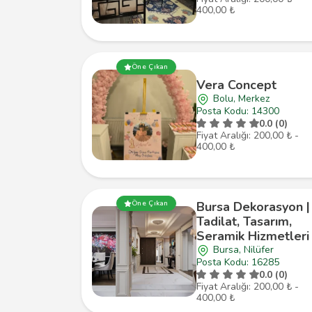
400,00 ₺
Öne Çıkan
Vera Concept
Bolu, Merkez
Posta Kodu: 14300
0.0 (0)
Fiyat Aralığı: 200,00 ₺ -
400,00 ₺
Bursa Dekorasyon |
Öne Çıkan
Tadilat, Tasarım,
Seramik Hizmetleri
Bursa, Nilüfer
Posta Kodu: 16285
0.0 (0)
Fiyat Aralığı: 200,00 ₺ -
400,00 ₺