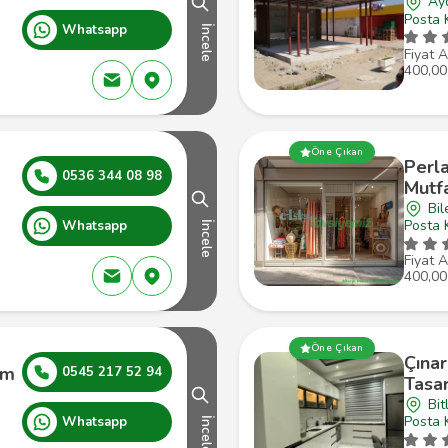
Ayd
Posta 
Whatsapp
İncele
Fiyat A
400,00
Öne Çıkan
Perl
0536 344 08 98
Mutf
Bil
Posta 
Whatsapp
İncele
Fiyat A
400,00
Öne Çıkan
Çına
ım
0545 217 52 94
Tasar
Bit
Posta 
Whatsapp
İncele