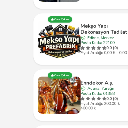
Öne Çıkan
Mekşo Yapı
Dekorasyon Tadilat
Edirne, Merkez
Posta Kodu: 22100
0.0 (0)
Fiyat Aralığı: 0,00 ₺ - 0,00
Öne Çıkan
Enndekor A.ş.
Adana, Yüreğir
Posta Kodu: 01358
0.0 (0)
Fiyat Aralığı: 200,00 ₺ -
400,00 ₺