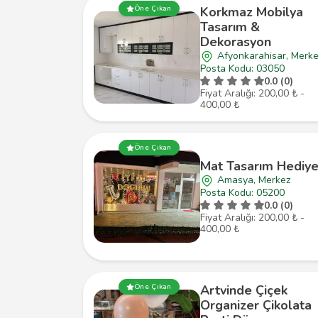
Korkmaz Mobilya
Öne Çıkan
Tasarım &
Dekorasyon
Afyonkarahisar, Merk
Posta Kodu: 03050
0.0 (0)
Fiyat Aralığı: 200,00 ₺ -
400,00 ₺
Öne Çıkan
Mat Tasarım Hediye
Amasya, Merkez
Posta Kodu: 05200
0.0 (0)
Fiyat Aralığı: 200,00 ₺ -
400,00 ₺
Artvinde Çiçek
Öne Çıkan
Organizer Çikolata