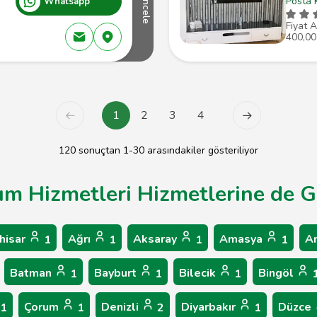
Posta 
Whatsapp
İncele
Fiyat A
400,00
1
2
3
4
120 sonuçtan 1-30 arasındakiler gösteriliyor
rım Hizmetleri Hizmetlerine de G
hisar
Ağrı
Aksaray
Amasya
A
1
1
1
1
Batman
Bayburt
Bilecik
Bingöl
1
1
1
Çorum
Denizli
Diyarbakır
Düzce
1
1
2
1