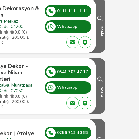
n Dekorasyon &
0111 111 11 11
yn
ı, Merkez
Kodu: 04200
Whatsapp
İncele
0.0 (0)
ralığı: 200,00 ₺ -
 ₺
lya Dekor -
lya Nikah
0541 302 47 17
leri
talya, Muratpaşa
Whatsapp
İncele
Kodu: 07050
0.0 (0)
ralığı: 200,00 ₺ -
 ₺
ekor | Atölye
0256 213 40 83