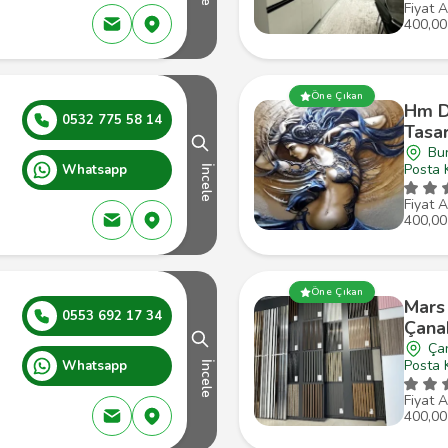
Fiyat A
400,00
Öne Çıkan
Hm D
0532 775 58 14
Tasa
Bu
Posta 
Whatsapp
İncele
Fiyat A
400,00
Öne Çıkan
Mars
0553 692 17 34
Çana
Ça
Posta 
Whatsapp
İncele
Fiyat A
400,00