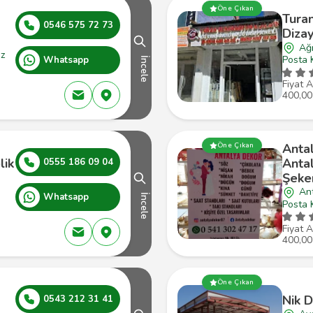
Öne Çıkan
Tura
0546 575 72 73
Diza
Ağr
ez
Posta 
Whatsapp
İncele
Fiyat A
400,00
Anta
Öne Çıkan
lik
Anta
0555 186 09 04
Şeker
An
Whatsapp
İncele
Posta 
Fiyat A
400,00
Öne Çıkan
Nik D
0543 212 31 41