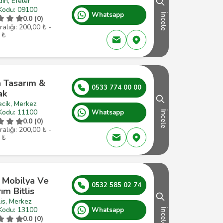
ın, Efeler
Kodu: 09100
Whatsapp
İncele
0.0 (0)
ralığı: 200,00 ₺ -
 ₺
a Tasarım &
0533 774 00 00
ak
ecik, Merkez
Kodu: 11100
Whatsapp
İncele
0.0 (0)
ralığı: 200,00 ₺ -
 ₺
r Mobilya Ve
0532 585 02 74
ım Bitlis
lis, Merkez
Kodu: 13100
Whatsapp
İncele
0.0 (0)