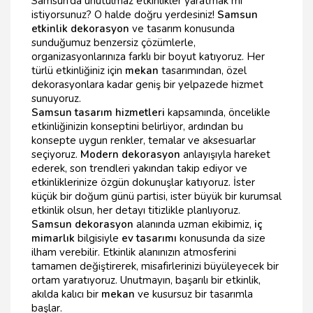
Samsun’da unutulmaz etkinlikler yaratmak mı
istiyorsunuz? O halde doğru yerdesiniz!
Samsun
etkinlik dekorasyon
ve tasarım konusunda
sunduğumuz benzersiz çözümlerle,
organizasyonlarınıza farklı bir boyut katıyoruz. Her
türlü etkinliğiniz için
mekan
tasarımından, özel
dekorasyonlara kadar geniş bir yelpazede hizmet
sunuyoruz.
Samsun tasarım hizmetleri
kapsamında, öncelikle
etkinliğinizin konseptini belirliyor, ardından bu
konsepte uygun renkler, temalar ve aksesuarlar
seçiyoruz.
Modern dekorasyon
anlayışıyla hareket
ederek, son trendleri yakından takip ediyor ve
etkinliklerinize özgün dokunuşlar katıyoruz. İster
küçük bir doğum günü partisi, ister büyük bir kurumsal
etkinlik olsun, her detayı titizlikle planlıyoruz.
Samsun dekorasyon
alanında uzman ekibimiz,
iç
mimarlık
bilgisiyle
ev tasarımı
konusunda da size
ilham verebilir. Etkinlik alanınızın atmosferini
tamamen değiştirerek, misafirlerinizi büyüleyecek bir
ortam yaratıyoruz. Unutmayın, başarılı bir etkinlik,
akılda kalıcı bir
mekan
ve kusursuz bir tasarımla
başlar.