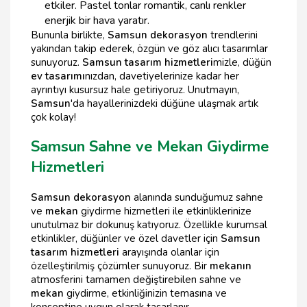
etkiler. Pastel tonlar romantik, canlı renkler
enerjik bir hava yaratır.
Bununla birlikte,
Samsun dekorasyon
trendlerini
yakından takip ederek, özgün ve göz alıcı tasarımlar
sunuyoruz.
Samsun tasarım hizmetleri
mizle, düğün
ev tasarımı
nızdan, davetiyelerinize kadar her
ayrıntıyı kusursuz hale getiriyoruz. Unutmayın,
Samsun
'da hayallerinizdeki düğüne ulaşmak artık
çok kolay!
Samsun Sahne ve Mekan Giydirme
Hizmetleri
Samsun dekorasyon
alanında sunduğumuz sahne
ve
mekan
giydirme hizmetleri ile etkinliklerinize
unutulmaz bir dokunuş katıyoruz. Özellikle kurumsal
etkinlikler, düğünler ve özel davetler için
Samsun
tasarım hizmetleri
arayışında olanlar için
özelleştirilmiş çözümler sunuyoruz. Bir
mekanın
atmosferini tamamen değiştirebilen sahne ve
mekan
giydirme, etkinliğinizin temasına ve
konseptine uygun olarak tasarlanır.