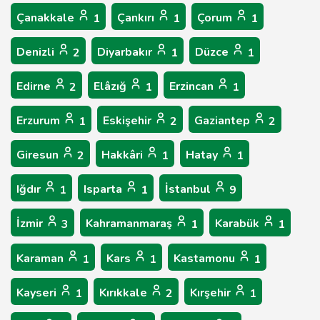
Çanakkale
Çankırı
Çorum
1
1
1
Denizli
Diyarbakır
Düzce
2
1
1
Edirne
Elâzığ
Erzincan
2
1
1
Erzurum
Eskişehir
Gaziantep
1
2
2
Giresun
Hakkâri
Hatay
2
1
1
Iğdır
Isparta
İstanbul
1
1
9
İzmir
Kahramanmaraş
Karabük
3
1
1
Karaman
Kars
Kastamonu
1
1
1
Kayseri
Kırıkkale
Kırşehir
1
2
1