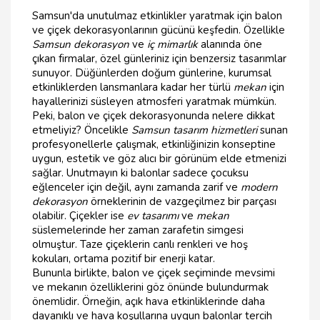
Samsun'da unutulmaz etkinlikler yaratmak için balon
ve çiçek dekorasyonlarının gücünü keşfedin. Özellikle
Samsun dekorasyon
ve
iç mimarlık
alanında öne
çıkan firmalar, özel günleriniz için benzersiz tasarımlar
sunuyor. Düğünlerden doğum günlerine, kurumsal
etkinliklerden lansmanlara kadar her türlü
mekan
için
hayallerinizi süsleyen atmosferi yaratmak mümkün.
Peki, balon ve çiçek dekorasyonunda nelere dikkat
etmeliyiz? Öncelikle
Samsun tasarım hizmetleri
sunan
profesyonellerle çalışmak, etkinliğinizin konseptine
uygun, estetik ve göz alıcı bir görünüm elde etmenizi
sağlar. Unutmayın ki balonlar sadece çocuksu
eğlenceler için değil, aynı zamanda zarif ve
modern
dekorasyon
örneklerinin de vazgeçilmez bir parçası
olabilir. Çiçekler ise
ev tasarımı
ve
mekan
süslemelerinde her zaman zarafetin simgesi
olmuştur. Taze çiçeklerin canlı renkleri ve hoş
kokuları, ortama pozitif bir enerji katar.
Bununla birlikte, balon ve çiçek seçiminde mevsimi
ve mekanın özelliklerini göz önünde bulundurmak
önemlidir. Örneğin, açık hava etkinliklerinde daha
dayanıklı ve hava koşullarına uygun balonlar tercih