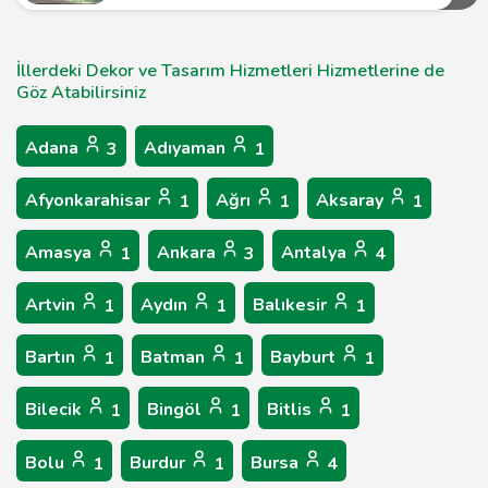
İllerdeki Dekor ve Tasarım Hizmetleri Hizmetlerine de
Göz Atabilirsiniz
Adana
Adıyaman
3
1
Afyonkarahisar
Ağrı
Aksaray
1
1
1
Amasya
Ankara
Antalya
1
3
4
Artvin
Aydın
Balıkesir
1
1
1
Bartın
Batman
Bayburt
1
1
1
Bilecik
Bingöl
Bitlis
1
1
1
Bolu
Burdur
Bursa
1
1
4