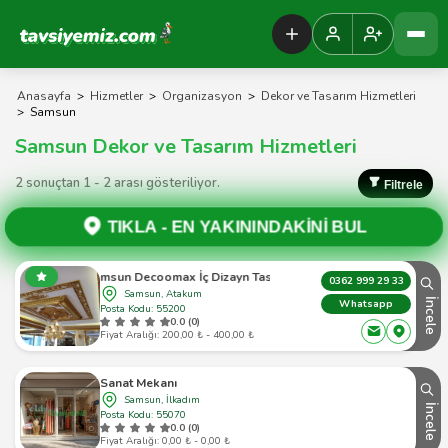
Tavsiyemiz Anasayfa
Anasayfa
>
Hizmetler
>
Organizasyon
>
Dekor ve Tasarım Hizmetleri
>
Samsun
Samsun Dekor ve Tasarım Hizmetleri
2 sonuçtan 1 - 2 arası gösteriliyor.
Filtrele
TIKLA -
EN YAKININDAKİNİ BUL
Samsun Decoomax İç Dizayn Tasarım
0362 999 29 33
Samsun, Atakum
İncele
Whatsapp
Posta Kodu: 55200
0.0 (0)
Fiyat Aralığı: 200,00 ₺ - 400,00 ₺
Sanat Mekanı
Samsun, İlkadım
İncele
Posta Kodu: 55070
0.0 (0)
Fiyat Aralığı: 0,00 ₺ - 0,00 ₺