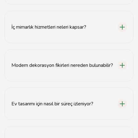
Samsun'da evler, ofisler ve ticari mekanlar için
dekorasyon hizmetleri sunulmaktadır.
İç mimarlık hizmetleri neleri kapsar?
İç mimarlık hizmetleri, mekan planlaması, malzeme
seçimi ve dekorasyon tasarımı gibi alanları kapsar.
Modern dekorasyon fikirleri nereden bulunabilir?
Modern dekorasyon fikirleri için web sitemizdeki blog
ve galeri bölümlerini ziyaret edebilirsiniz.
Ev tasarımı için nasıl bir süreç izleniyor?
Ev tasarımı süreci, ön görüşme, ihtiyaç analizi, tasarım
önerileri ve uygulama aşamalarını içerir.