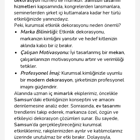
dekorasyon
hizmeti ile mümkün.
Samsun tasarım
hizmetleri
kapsamında, kongrelerden lansmanlara,
seminerlerden şirket içi kutlamalara kadar her türlü
etkinliğinizde yanınızdayız.
Peki, kurumsal etkinlik dekorasyonu neden önemli?
Marka Bilinirliği:
Etkinlik dekorasyonu,
markanızın kimliğini yansıtır ve hedef kitlenizin
aklında kalıcı bir iz bırakır.
Çalışan Motivasyonu:
İyi tasarlanmış bir
mekan
,
çalışanlarınızın motivasyonunu artırır ve verimliliği
tetikler.
Profesyonel İmaj:
Kurumsal kimliğinizle uyumlu
bir
modern dekorasyon
, şirketinizin profesyonel
imajını güçlendirir.
Alanında uzman
iç mimarlık
ekiplerimiz, öncelikle
Samsun
'daki etkinliğinizin konseptini ve amacını
derinlemesine analiz eder. Sonrasında,
ev tasarımı
trendlerini takip ederek, markanıza özel, özgün ve
etkileyici dekorasyon çözümleri sunar. Bu sayede,
Samsun
’da gerçekleştireceğiniz kurumsal
etkinlikleriniz, rakiplerinizden ayrılır ve katılımcılarınız
üzerinde unutulmaz bir etki bırakır. Dolayısıyla,