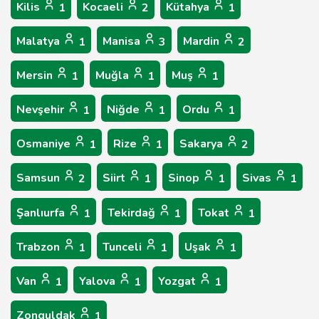
Kilis
Kocaeli
Kütahya
1
2
1
Malatya
Manisa
Mardin
1
3
2
Mersin
Muğla
Muş
1
1
1
Nevşehir
Niğde
Ordu
1
1
1
Osmaniye
Rize
Sakarya
1
1
2
Samsun
Siirt
Sinop
Sivas
2
1
1
1
Şanlıurfa
Tekirdağ
Tokat
1
1
1
Trabzon
Tunceli
Uşak
1
1
1
Van
Yalova
Yozgat
1
1
1
Zonguldak
1