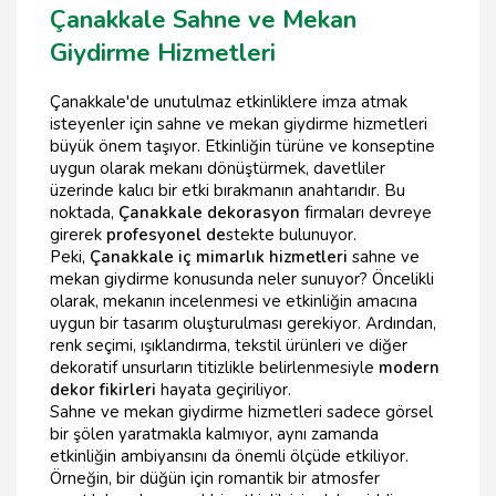
Çanakkale Sahne ve Mekan
Giydirme Hizmetleri
Çanakkale'de unutulmaz etkinliklere imza atmak
isteyenler için sahne ve mekan giydirme hizmetleri
büyük önem taşıyor. Etkinliğin türüne ve konseptine
uygun olarak mekanı dönüştürmek, davetliler
üzerinde kalıcı bir etki bırakmanın anahtarıdır. Bu
noktada,
Çanakkale dekorasyon
firmaları devreye
girerek
profesyonel de
stekte bulunuyor.
Peki,
Çanakkale iç mimarlık hizmetleri
sahne ve
mekan giydirme konusunda neler sunuyor? Öncelikli
olarak, mekanın incelenmesi ve etkinliğin amacına
uygun bir tasarım oluşturulması gerekiyor. Ardından,
renk seçimi, ışıklandırma, tekstil ürünleri ve diğer
dekoratif unsurların titizlikle belirlenmesiyle
modern
dekor fikirleri
hayata geçiriliyor.
Sahne ve mekan giydirme hizmetleri sadece görsel
bir şölen yaratmakla kalmıyor, aynı zamanda
etkinliğin ambiyansını da önemli ölçüde etkiliyor.
Örneğin, bir düğün için romantik bir atmosfer