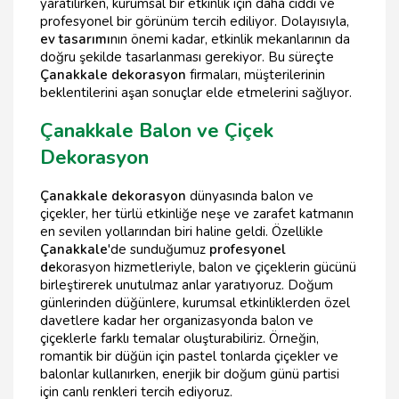
yaratılırken, kurumsal bir etkinlik için daha ciddi ve
profesyonel bir görünüm tercih ediliyor. Dolayısıyla,
ev tasarımı
nın önemi kadar, etkinlik mekanlarının da
doğru şekilde tasarlanması gerekiyor. Bu süreçte
Çanakkale dekorasyon
firmaları, müşterilerinin
beklentilerini aşan sonuçlar elde etmelerini sağlıyor.
Çanakkale Balon ve Çiçek
Dekorasyon
Çanakkale dekorasyon
dünyasında balon ve
çiçekler, her türlü etkinliğe neşe ve zarafet katmanın
en sevilen yollarından biri haline geldi. Özellikle
Çanakkale
'de sunduğumuz
profesyonel
de
korasyon hizmetleriyle, balon ve çiçeklerin gücünü
birleştirerek unutulmaz anlar yaratıyoruz. Doğum
günlerinden düğünlere, kurumsal etkinliklerden özel
davetlere kadar her organizasyonda balon ve
çiçeklerle farklı temalar oluşturabiliriz. Örneğin,
romantik bir düğün için pastel tonlarda çiçekler ve
balonlar kullanırken, enerjik bir doğum günü partisi
için canlı renkleri tercih ediyoruz.