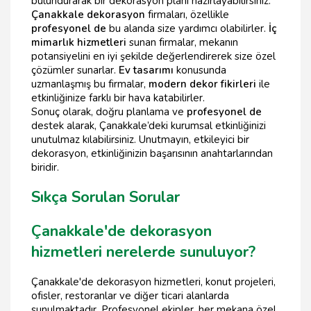
bulundurarak bir dekorasyon planı hazırlayabilirsiniz.
Çanakkale dekorasyon
firmaları, özellikle
profesyonel de
bu alanda size yardımcı olabilirler.
İç
mimarlık hizmetleri
sunan firmalar, mekanın
potansiyelini en iyi şekilde değerlendirerek size özel
çözümler sunarlar.
Ev tasarımı
konusunda
uzmanlaşmış bu firmalar,
modern dekor fikirleri
ile
etkinliğinize farklı bir hava katabilirler.
Sonuç olarak, doğru planlama ve
profesyonel de
destek alarak, Çanakkale’deki kurumsal etkinliğinizi
unutulmaz kılabilirsiniz. Unutmayın, etkileyici bir
dekorasyon, etkinliğinizin başarısının anahtarlarından
biridir.
Sıkça Sorulan Sorular
Çanakkale'de dekorasyon
hizmetleri nerelerde sunuluyor?
Çanakkale'de dekorasyon hizmetleri, konut projeleri,
ofisler, restoranlar ve diğer ticari alanlarda
sunulmaktadır. Profesyonel ekipler, her mekana özel