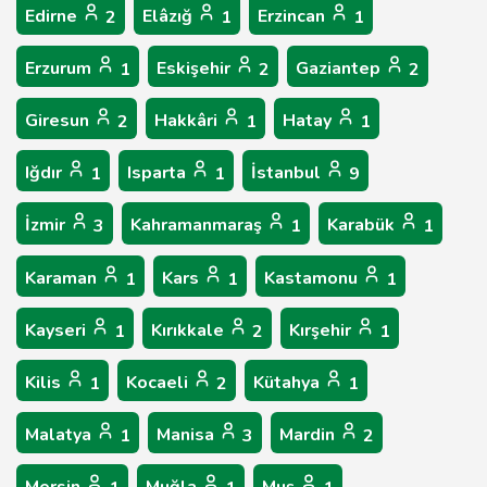
Edirne
Elâzığ
Erzincan
2
1
1
Erzurum
Eskişehir
Gaziantep
1
2
2
Giresun
Hakkâri
Hatay
2
1
1
Iğdır
Isparta
İstanbul
1
1
9
İzmir
Kahramanmaraş
Karabük
3
1
1
Karaman
Kars
Kastamonu
1
1
1
Kayseri
Kırıkkale
Kırşehir
1
2
1
Kilis
Kocaeli
Kütahya
1
2
1
Malatya
Manisa
Mardin
1
3
2