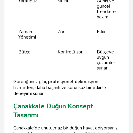
Yaratıcılık
Sınırlı
Geniş ve
güncel
trendlere
hakim
Zaman
Zor
Etkin
Yönetimi
Bütçe
Kontrolü zor
Bütçeye
uygun
çözümler
sunar
Gördüğünüz gibi,
profesyonel de
korasyon
hizmetleri, daha başarılı ve sorunsuz bir etkinlik
deneyimi sunar.
Çanakkale Düğün Konsept
Tasarımı
Çanakkale'de unutulmaz bir düğün hayal ediyorsanız,