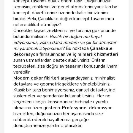
konsept tasarımı büyük önem taşır. Düğününüzün
temasını, renklerini ve genel atmosferini yansıtan bir
konsept, davetlileriniz üzerinde kalıcı bir izlenim
bırakır. Peki, Çanakkale düğün konsept tasarımında
nelere dikkat etmeliyiz?
Öncelikle, kişisel zevklerinizi ve tarzınızı göz önünde
bulundurmalısınız.
Rustik bir düğün mü hayal
ediyorsunuz, yoksa daha modern ve şık bir atmosfer
mi yaratmak istiyorsunuz?
Bu noktada
Çanakkale
dekorasyon
firmalarından ve
iç mimarlık hizmetleri
sunan uzmanlardan destek alabilirsiniz. Onların
tecrübeleri, size doğru
ev tasarımı
konusunda ilham
verebilir.
Modern dekor fikirleri
arayışındaysanız, minimalist
detaylara ve geometrik şekillere yönelebilirsiniz.
Klasik bir tarzı benimsiyorsanız, dantel detaylar, inci
süslemeler ve şamdanlar kullanabilirsiniz. Her ne
seçerseniz seçin, konseptinizin birbiriyle uyumlu
olmasına özen gösterin.
Profesyonel de
korasyon
hizmetleri, düğününüzün her aşamasında size
rehberlik ederek hayallerinizi gerçeğe
dönüştürmenize yardımcı olacaktır.