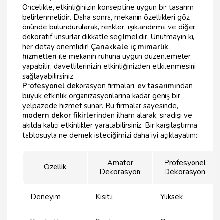
Öncelikle, etkinliğinizin konseptine uygun bir tasarım
belirlenmelidir. Daha sonra, mekanın özellikleri göz
önünde bulundurularak, renkler, ışıklandırma ve diğer
dekoratif unsurlar dikkatle seçilmelidir. Unutmayın ki,
her detay önemlidir!
Çanakkale iç mimarlık
hizmetleri
ile mekanın ruhuna uygun düzenlemeler
yapabilir, davetlilerinizin etkinliğinizden etkilenmesini
sağlayabilirsiniz.
Profesyonel de
korasyon firmaları,
ev tasarımı
ndan,
büyük etkinlik organizasyonlarına kadar geniş bir
yelpazede hizmet sunar. Bu firmalar sayesinde,
modern dekor fikirleri
nden ilham alarak, sıradışı ve
akılda kalıcı etkinlikler yaratabilirsiniz. Bir karşılaştırma
tablosuyla ne demek istediğimizi daha iyi açıklayalım:
Amatör
Profesyonel
Özellik
Dekorasyon
Dekorasyon
Deneyim
Kısıtlı
Yüksek