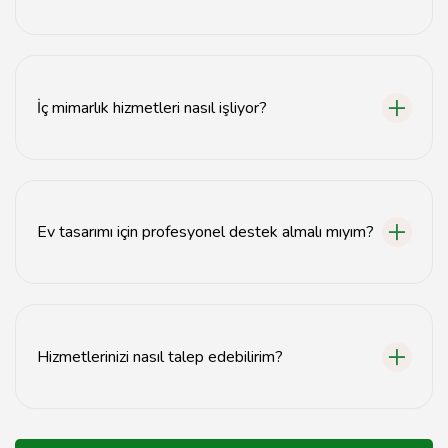
Modern dekor fikirleri için web sitemizi ziyaret edebilir
veya sosyal medya hesaplarımızı takip edebilirsiniz.
İç mimarlık hizmetleri nasıl işliyor?
İç mimarlık hizmetleri, öncelikle müşteri ihtiyaçlarının
belirlenmesiyle başlar, ardından tasarım süreci ve
uygulama aşamasına geçilir.
Ev tasarımı için profesyonel destek almalı mıyım?
Evet, profesyonel destek almak, estetik ve fonksiyonel
bir yaşam alanı oluşturmanıza yardımcı olur.
Hizmetlerinizi nasıl talep edebilirim?
Hizmetlerimizi talep etmek için web sitemizdeki
iletişim formunu doldurabilir veya doğrudan telefonla