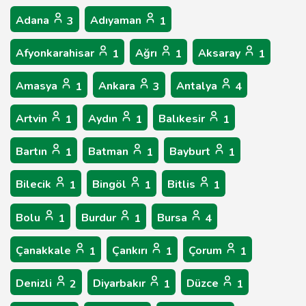
Adana
Adıyaman
3
1
Afyonkarahisar
Ağrı
Aksaray
1
1
1
Amasya
Ankara
Antalya
1
3
4
Artvin
Aydın
Balıkesir
1
1
1
Bartın
Batman
Bayburt
1
1
1
Bilecik
Bingöl
Bitlis
1
1
1
Bolu
Burdur
Bursa
1
1
4
Çanakkale
Çankırı
Çorum
1
1
1
Denizli
Diyarbakır
Düzce
2
1
1