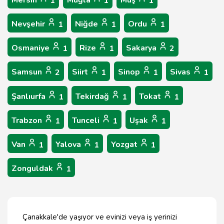
Mersin
Muğla
Muş
1
1
1
Nevşehir
Niğde
Ordu
1
1
1
Osmaniye
Rize
Sakarya
1
1
2
Samsun
Siirt
Sinop
Sivas
2
1
1
1
Şanlıurfa
Tekirdağ
Tokat
1
1
1
Trabzon
Tunceli
Uşak
1
1
1
Van
Yalova
Yozgat
1
1
1
Zonguldak
1
Çanakkale'de yaşıyor ve evinizi veya iş yerinizi