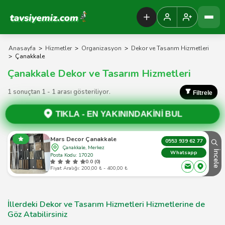
Tavsiyemiz Anasayfa
Anasayfa
>
Hizmetler
>
Organizasyon
>
Dekor ve Tasarım Hizmetleri
>
Çanakkale
Çanakkale Dekor ve Tasarım Hizmetleri
1 sonuçtan 1 - 1 arası gösteriliyor.
Filtrele
TIKLA -
EN YAKININDAKİNİ BUL
Mars Decor Çanakkale
0553 939 62 77
Çanakkale, Merkez
İncele
Whatsapp
Posta Kodu: 17020
0.0 (0)
Fiyat Aralığı: 200,00 ₺ - 400,00 ₺
İllerdeki Dekor ve Tasarım Hizmetleri Hizmetlerine de
Göz Atabilirsiniz