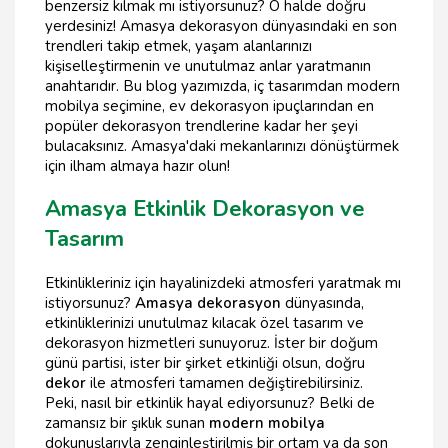
benzersiz kılmak mı istiyorsunuz? O halde doğru
yerdesiniz! Amasya dekorasyon dünyasındaki en son
trendleri takip etmek, yaşam alanlarınızı
kişiselleştirmenin ve unutulmaz anlar yaratmanın
anahtarıdır. Bu blog yazımızda, iç tasarımdan modern
mobilya seçimine, ev dekorasyon ipuçlarından en
popüler dekorasyon trendlerine kadar her şeyi
bulacaksınız. Amasya'daki mekanlarınızı dönüştürmek
için ilham almaya hazır olun!
Amasya Etkinlik Dekorasyon ve
Tasarım
Etkinlikleriniz için hayalinizdeki atmosferi yaratmak mı
istiyorsunuz?
Amasya dekorasyon
dünyasında,
etkinliklerinizi unutulmaz kılacak özel tasarım ve
dekorasyon hizmetleri sunuyoruz. İster bir doğum
günü partisi, ister bir şirket etkinliği olsun, doğru
dekor
ile atmosferi tamamen değiştirebilirsiniz.
Peki, nasıl bir etkinlik hayal ediyorsunuz? Belki de
zamansız bir şıklık sunan
modern mobilya
dokunuşlarıyla zenginleştirilmiş bir ortam ya da son