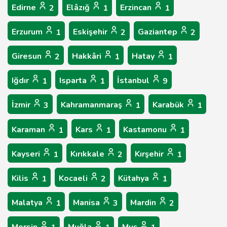
Edirne
Elâzığ
Erzincan
2
1
1
Erzurum
Eskişehir
Gaziantep
1
2
2
Giresun
Hakkâri
Hatay
2
1
1
Iğdır
Isparta
İstanbul
1
1
9
İzmir
Kahramanmaraş
Karabük
3
1
1
Karaman
Kars
Kastamonu
1
1
1
Kayseri
Kırıkkale
Kırşehir
1
2
1
Kilis
Kocaeli
Kütahya
1
2
1
Malatya
Manisa
Mardin
1
3
2