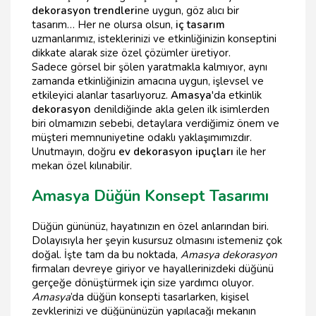
dekorasyon trendleri
ne uygun, göz alıcı bir
tasarım… Her ne olursa olsun,
iç tasarım
uzmanlarımız, isteklerinizi ve etkinliğinizin konseptini
dikkate alarak size özel çözümler üretiyor.
Sadece görsel bir şölen yaratmakla kalmıyor, aynı
zamanda etkinliğinizin amacına uygun, işlevsel ve
etkileyici alanlar tasarlıyoruz.
Amasya
'da etkinlik
dekorasyon
denildiğinde akla gelen ilk isimlerden
biri olmamızın sebebi, detaylara verdiğimiz önem ve
müşteri memnuniyetine odaklı yaklaşımımızdır.
Unutmayın, doğru
ev dekorasyon ipuçları
ile her
mekan özel kılınabilir.
Amasya Düğün Konsept Tasarımı
Düğün gününüz, hayatınızın en özel anlarından biri.
Dolayısıyla her şeyin kusursuz olmasını istemeniz çok
doğal. İşte tam da bu noktada,
Amasya dekorasyon
firmaları devreye giriyor ve hayallerinizdeki düğünü
gerçeğe dönüştürmek için size yardımcı oluyor.
Amasya
’da düğün konsepti tasarlarken, kişisel
zevklerinizi ve düğününüzün yapılacağı mekanın