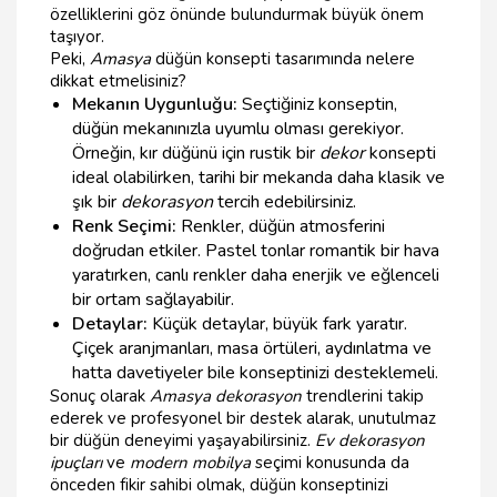
özelliklerini göz önünde bulundurmak büyük önem
taşıyor.
Peki,
Amasya
düğün konsepti tasarımında nelere
dikkat etmelisiniz?
Mekanın Uygunluğu:
Seçtiğiniz konseptin,
düğün mekanınızla uyumlu olması gerekiyor.
Örneğin, kır düğünü için rustik bir
dekor
konsepti
ideal olabilirken, tarihi bir mekanda daha klasik ve
şık bir
dekorasyon
tercih edebilirsiniz.
Renk Seçimi:
Renkler, düğün atmosferini
doğrudan etkiler. Pastel tonlar romantik bir hava
yaratırken, canlı renkler daha enerjik ve eğlenceli
bir ortam sağlayabilir.
Detaylar:
Küçük detaylar, büyük fark yaratır.
Çiçek aranjmanları, masa örtüleri, aydınlatma ve
hatta davetiyeler bile konseptinizi desteklemeli.
Sonuç olarak
Amasya dekorasyon
trendlerini takip
ederek ve profesyonel bir destek alarak, unutulmaz
bir düğün deneyimi yaşayabilirsiniz.
Ev dekorasyon
ipuçları
ve
modern mobilya
seçimi konusunda da
önceden fikir sahibi olmak, düğün konseptinizi