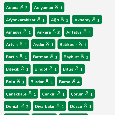
Adana
Adıyaman
3
1
Afyonkarahisar
Ağrı
Aksaray
1
1
1
Amasya
Ankara
Antalya
1
3
4
Artvin
Aydın
Balıkesir
1
1
1
Bartın
Batman
Bayburt
1
1
1
Bilecik
Bingöl
Bitlis
1
1
1
Bolu
Burdur
Bursa
1
1
4
Çanakkale
Çankırı
Çorum
1
1
1
Denizli
Diyarbakır
Düzce
2
1
1