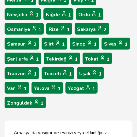
Mersin
Muğla
Muş
1
1
1
Nevşehir
Niğde
Ordu
1
1
1
Osmaniye
Rize
Sakarya
1
1
2
Samsun
Siirt
Sinop
Sivas
2
1
1
1
Şanlıurfa
Tekirdağ
Tokat
1
1
1
Trabzon
Tunceli
Uşak
1
1
1
Van
Yalova
Yozgat
1
1
1
Zonguldak
1
Amasya'da yaşıyor ve evinizi veya etkinliğinizi