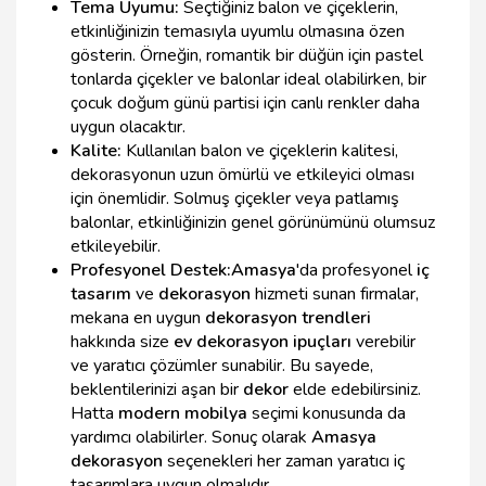
Tema Uyumu:
Seçtiğiniz balon ve çiçeklerin,
etkinliğinizin temasıyla uyumlu olmasına özen
gösterin. Örneğin, romantik bir düğün için pastel
tonlarda çiçekler ve balonlar ideal olabilirken, bir
çocuk doğum günü partisi için canlı renkler daha
uygun olacaktır.
Kalite:
Kullanılan balon ve çiçeklerin kalitesi,
dekorasyonun uzun ömürlü ve etkileyici olması
için önemlidir. Solmuş çiçekler veya patlamış
balonlar, etkinliğinizin genel görünümünü olumsuz
etkileyebilir.
Profesyonel Destek:
Amasya
'da profesyonel
iç
tasarım
ve
dekorasyon
hizmeti sunan firmalar,
mekana en uygun
dekorasyon trendleri
hakkında size
ev dekorasyon ipuçları
verebilir
ve yaratıcı çözümler sunabilir. Bu sayede,
beklentilerinizi aşan bir
dekor
elde edebilirsiniz.
Hatta
modern mobilya
seçimi konusunda da
yardımcı olabilirler. Sonuç olarak
Amasya
dekorasyon
seçenekleri her zaman yaratıcı iç
tasarımlara uygun olmalıdır.