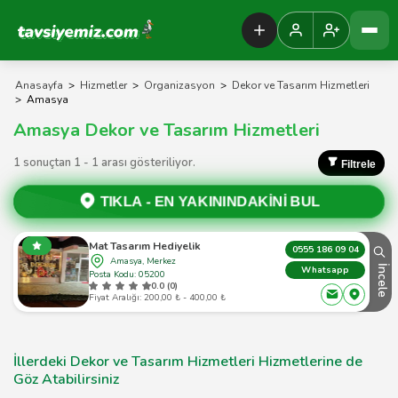
Tavsiyemiz Anasayfa
Anasayfa
>
Hizmetler
>
Organizasyon
>
Dekor ve Tasarım Hizmetleri
>
Amasya
Amasya Dekor ve Tasarım Hizmetleri
1 sonuçtan 1 - 1 arası gösteriliyor.
Filtrele
TIKLA -
EN YAKININDAKİNİ BUL
Mat Tasarım Hediyelik
0555 186 09 04
Amasya, Merkez
İncele
Whatsapp
Posta Kodu: 05200
0.0 (0)
Fiyat Aralığı: 200,00 ₺ - 400,00 ₺
İllerdeki Dekor ve Tasarım Hizmetleri Hizmetlerine de
Göz Atabilirsiniz