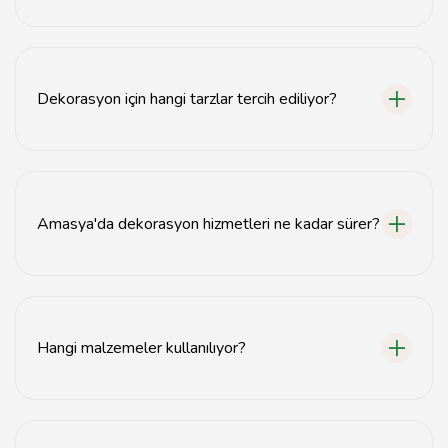
Amasya'da iç mekan tasarımı, mobilya seçimi, renk
danışmanlığı ve dekorasyon uygulamaları gibi hizmetler
sunulmaktadır.
Dekorasyon için hangi tarzlar tercih ediliyor?
Modern, klasik, minimalist ve rustik gibi çeşitli
dekorasyon tarzları Amasya'da popülerdir.
Amasya'da dekorasyon hizmetleri ne kadar sürer?
Dekorasyon projelerinin süresi, projenin kapsamına
bağlı olarak genellikle birkaç haftadan birkaç aya kadar
değişebilir.
Hangi malzemeler kullanılıyor?
Ahşap, metal, cam ve tekstil gibi çeşitli malzemeler,
Amasya dekorasyon projelerinde sıkça kullanılmaktadır.