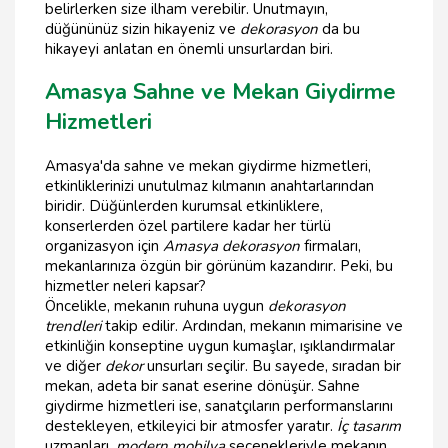
belirlerken size ilham verebilir. Unutmayın,
düğününüz sizin hikayeniz ve
dekorasyon
da bu
hikayeyi anlatan en önemli unsurlardan biri.
Amasya Sahne ve Mekan Giydirme
Hizmetleri
Amasya'da sahne ve mekan giydirme hizmetleri,
etkinliklerinizi unutulmaz kılmanın anahtarlarından
biridir. Düğünlerden kurumsal etkinliklere,
konserlerden özel partilere kadar her türlü
organizasyon için
Amasya dekorasyon
firmaları,
mekanlarınıza özgün bir görünüm kazandırır. Peki, bu
hizmetler neleri kapsar?
Öncelikle, mekanın ruhuna uygun
dekorasyon
trendleri
takip edilir. Ardından, mekanın mimarisine ve
etkinliğin konseptine uygun kumaşlar, ışıklandırmalar
ve diğer
dekor
unsurları seçilir. Bu sayede, sıradan bir
mekan, adeta bir sanat eserine dönüşür. Sahne
giydirme hizmetleri ise, sanatçıların performanslarını
destekleyen, etkileyici bir atmosfer yaratır.
İç tasarım
uzmanları,
modern mobilya
seçenekleriyle mekanın