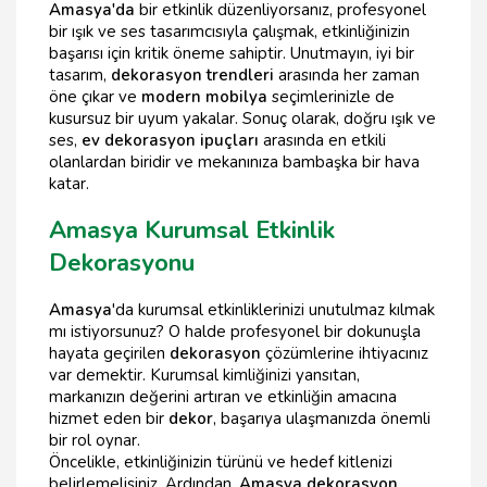
Amasya'da
bir etkinlik düzenliyorsanız, profesyonel
bir ışık ve ses tasarımcısıyla çalışmak, etkinliğinizin
başarısı için kritik öneme sahiptir. Unutmayın, iyi bir
tasarım,
dekorasyon trendleri
arasında her zaman
öne çıkar ve
modern mobilya
seçimlerinizle de
kusursuz bir uyum yakalar. Sonuç olarak, doğru ışık ve
ses,
ev dekorasyon ipuçları
arasında en etkili
olanlardan biridir ve mekanınıza bambaşka bir hava
katar.
Amasya Kurumsal Etkinlik
Dekorasyonu
Amasya
'da kurumsal etkinliklerinizi unutulmaz kılmak
mı istiyorsunuz? O halde profesyonel bir dokunuşla
hayata geçirilen
dekorasyon
çözümlerine ihtiyacınız
var demektir. Kurumsal kimliğinizi yansıtan,
markanızın değerini artıran ve etkinliğin amacına
hizmet eden bir
dekor
, başarıya ulaşmanızda önemli
bir rol oynar.
Öncelikle, etkinliğinizin türünü ve hedef kitlenizi
belirlemelisiniz. Ardından,
Amasya dekorasyon