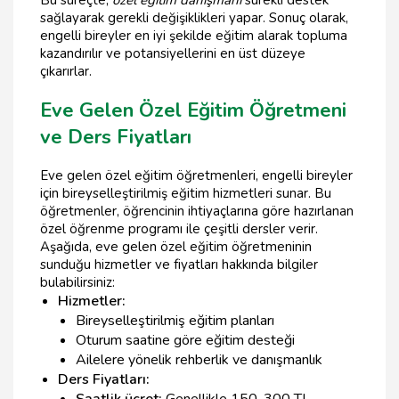
Bu süreçte,
özel eğitim danışmanı
sürekli destek
sağlayarak gerekli değişiklikleri yapar. Sonuç olarak,
engelli bireyler en iyi şekilde eğitim alarak topluma
kazandırılır ve potansiyellerini en üst düzeye
çıkarırlar.
Eve Gelen Özel Eğitim Öğretmeni
ve Ders Fiyatları
Eve gelen özel eğitim öğretmenleri, engelli bireyler
için bireyselleştirilmiş eğitim hizmetleri sunar. Bu
öğretmenler, öğrencinin ihtiyaçlarına göre hazırlanan
özel öğrenme programı ile çeşitli dersler verir.
Aşağıda, eve gelen özel eğitim öğretmeninin
sunduğu hizmetler ve fiyatları hakkında bilgiler
bulabilirsiniz:
Hizmetler:
Bireyselleştirilmiş eğitim planları
Oturum saatine göre eğitim desteği
Ailelere yönelik rehberlik ve danışmanlık
Ders Fiyatları:
Saatlik ücret:
Genellikle 150-300 TL