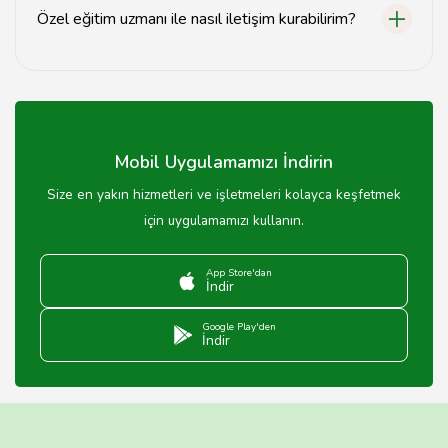
becerilerini artırır.
Özel eğitim uzmanı ile nasıl iletişim kurabilirim?
Özel eğitim uzmanı ile iletişim kurmak için eğitim
kurumunuzla veya özel eğitim merkezleriyle irtibat
kurabilirsiniz.
Mobil Uygulamamızı İndirin
Size en yakın hizmetleri ve işletmeleri kolayca keşfetmek
için uygulamamızı kullanın.
App Store'dan
İndir
Google Play'den
İndir