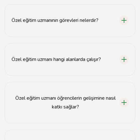
Özel eğitim uzmanı, özel gereksinimleri olan bireylerin
eğitim süreçlerini destekleyen profesyoneldir.
Özel eğitim uzmanının görevleri nelerdir?
Özel eğitim uzmanı, bireysel eğitim programları hazırlar,
öğrenci gelişimini izler ve ailelere rehberlik eder.
Özel eğitim uzmanı hangi alanlarda çalışır?
Özel eğitim uzmanları, öğrenme güçlükleri, otizm
spektrum bozukluğu ve diğer özel gereksinim
alanlarında çalışır.
Özel eğitim uzmanı öğrencilerin gelişimine nasıl
katkı sağlar?
Özel eğitim uzmanı, bireysel ihtiyaçlara uygun eğitim
yöntemleri geliştirerek öğrencilerin akademik ve sosyal