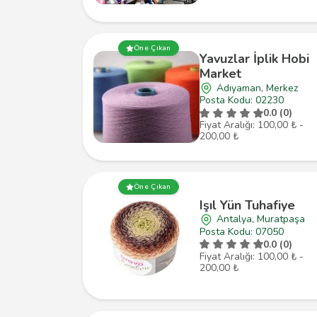
Öne Çıkan
Yavuzlar İplik Hobi
Market
Adıyaman, Merkez
Posta Kodu: 02230
0.0 (0)
Fiyat Aralığı: 100,00 ₺ -
200,00 ₺
Öne Çıkan
Işıl Yün Tuhafiye
Antalya, Muratpaşa
Posta Kodu: 07050
0.0 (0)
Fiyat Aralığı: 100,00 ₺ -
200,00 ₺