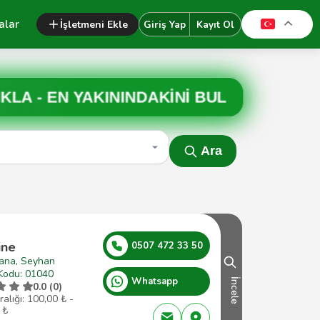
alar
İşletmeni Ekle
Giriş Yap
Kayıt Ol
IKLA -
EN YAKININDAKİNİ BUL
Ara
ine
0507 472 33 50
ana, Seyhan
Kodu: 01040
Whatsapp
İncele
0.0 (0)
ralığı: 100,00 ₺ -
 ₺