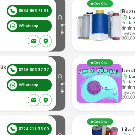
Öne Çıkan
Bozte
0534 866 71 91
Bil
Posta 
Whatsapp
İncele
Fiyat A
300,00
Öne Çıkan
lik
Umut
0216 606 37 37
Bu
Posta 
Whatsapp
İncele
Fiyat A
200,00
Öne Çıkan
Lila 
0224 211 36 00