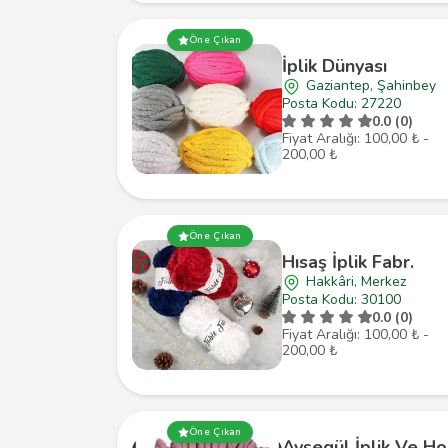
Öne Çıkan
İplik Dünyası
Gaziantep, Şahinbey
Posta Kodu: 27220
0.0 (0)
Fiyat Aralığı: 100,00 ₺ -
200,00 ₺
Öne Çıkan
Hısaş İplik Fabr.
Hakkâri, Merkez
Posta Kodu: 30100
0.0 (0)
Fiyat Aralığı: 100,00 ₺ -
200,00 ₺
Öne Çıkan
Ayşegül İplik Ve Ho