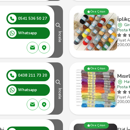
Öne Çıkan
İplik
0541 536 50 27
Gi
Posta 
Whatsapp
İncele
Fiyat A
200,00
Öne Çıkan
Mısırl
0438 211 73 20
Ha
Posta 
Whatsapp
İncele
Fiyat A
200,00
Öne Çıkan
bi
Elif İ