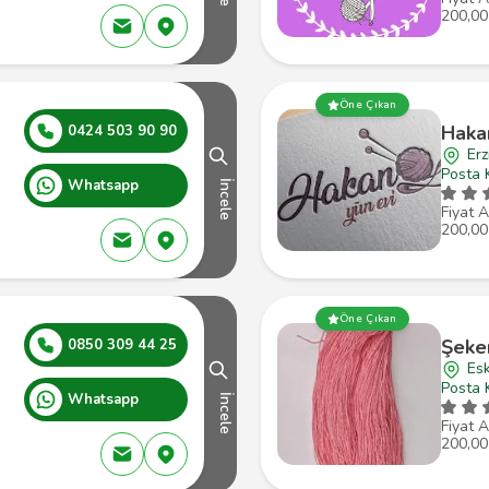
200,00
Öne Çıkan
Haka
0424 503 90 90
Erz
Posta 
Whatsapp
İncele
Fiyat A
200,00
Öne Çıkan
Şeker
0850 309 44 25
Esk
Posta 
Whatsapp
İncele
Fiyat A
200,00