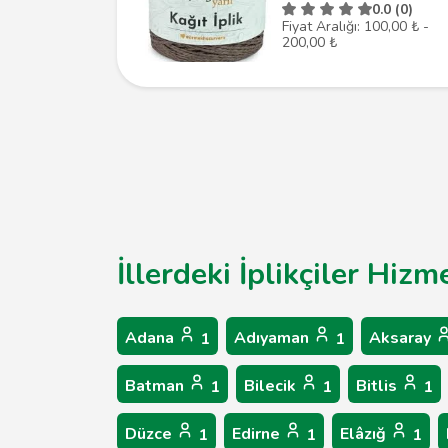
0.0 (0)
Fiyat Aralığı: 100,00 ₺ -
200,00 ₺
İllerdeki İplikçiler Hizm
Adana
Adıyaman
Aksaray
1
1
Batman
Bilecik
Bitlis
1
1
1
Düzce
Edirne
Elâzığ
1
1
1