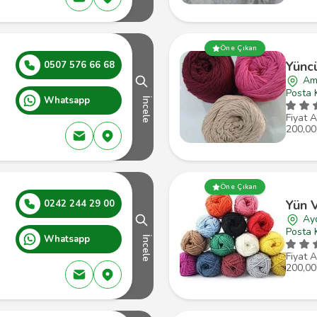
Öne Çıkan
Yünc
0507 576 66 68
Am
Posta 
Whatsapp
İncele
Fiyat A
200,00
Öne Çıkan
Yün V
0242 244 29 00
Ayd
Posta 
Whatsapp
İncele
Fiyat A
200,00