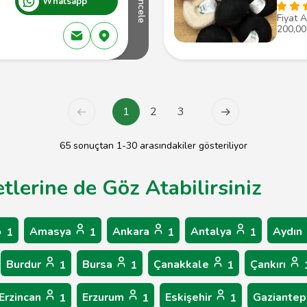
Whatsapp
İncele
Fiyat A
200,00
1
2
3
65 sonuçtan 1-30 arasındakiler gösteriliyor
etlerine de Göz Atabilirsiniz
Amasya
Ankara
Antalya
Aydın
1
1
1
1
Burdur
Bursa
Çanakkale
Çankırı
1
1
1
Erzincan
Erzurum
Eskişehir
Gaziante
1
1
1