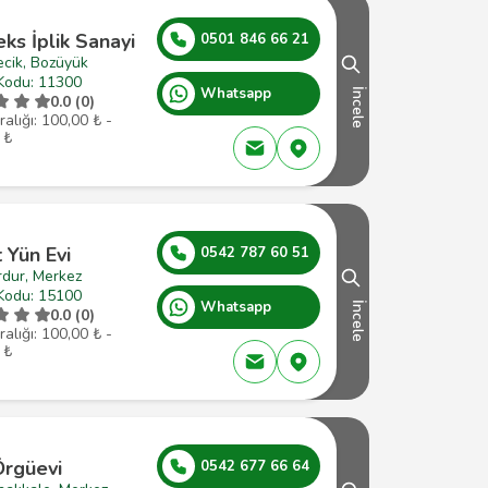
ks İplik Sanayi
0501 846 66 21
ecik, Bozüyük
Kodu: 11300
Whatsapp
İncele
0.0 (0)
ralığı: 100,00 ₺ -
 ₺
 Yün Evi
0542 787 60 51
rdur, Merkez
Kodu: 15100
Whatsapp
İncele
0.0 (0)
ralığı: 100,00 ₺ -
 ₺
Örgüevi
0542 677 66 64