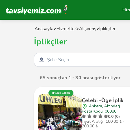
Tavsiyemiz Anasayfa
Hiz
Anasayfa
>
Hizmetler
>
Alışveriş
>
İplikçiler
İplikçiler
Şehir seçin
65 sonuçtan 1 - 30 arası gösteriliyor.
Öne Çıkan
Çelebi -Öge İplik
Ankara, Altındağ
Posta Kodu: 06080
0.0 (0)
Fiyat Aralığı: 100,00 ₺ -
200,00 ₺