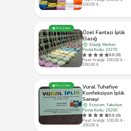
200,00 ₺
Öne Çıkan
Özel Fantazi İplik
Elazığ
Elâzığ, Merkez
Posta Kodu: 23270
0.0 (0)
Fiyat Aralığı: 100,00 ₺ -
200,00 ₺
Vural Tuhafiye
Öne Çıkan
Konfeksiyon İplik
Sanayi
Erzurum, Yakutiye
Posta Kodu: 25200
0.0 (0)
Fiyat Aralığı: 100,00 ₺ -
200,00 ₺