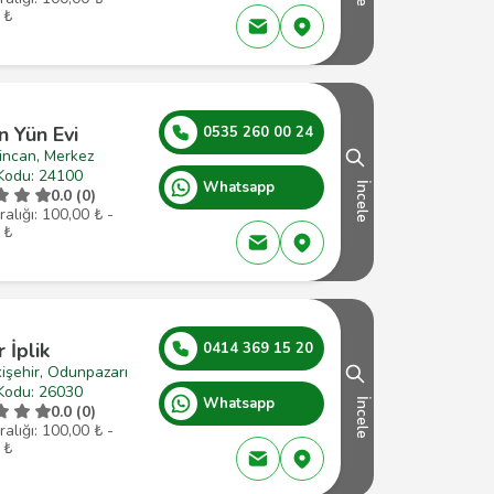
 ₺
n Yün Evi
0535 260 00 24
incan, Merkez
Kodu: 24100
Whatsapp
İncele
0.0 (0)
ralığı: 100,00 ₺ -
 ₺
 İplik
0414 369 15 20
işehir, Odunpazarı
Kodu: 26030
Whatsapp
İncele
0.0 (0)
ralığı: 100,00 ₺ -
 ₺