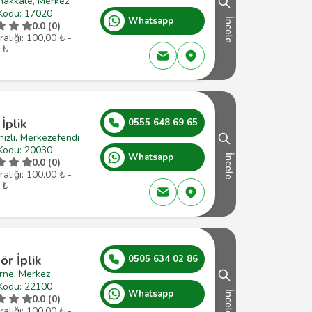
nakkale, Merkez
Kodu: 17020
Whatsapp
İncele
0.0 (0)
ralığı: 100,00 ₺ -
 ₺
İplik
0555 648 69 65
izli, Merkezefendi
Kodu: 20030
Whatsapp
İncele
0.0 (0)
ralığı: 100,00 ₺ -
 ₺
r İplik
0505 634 02 86
rne, Merkez
Kodu: 22100
Whatsapp
İncele
0.0 (0)
ralığı: 100,00 ₺ -