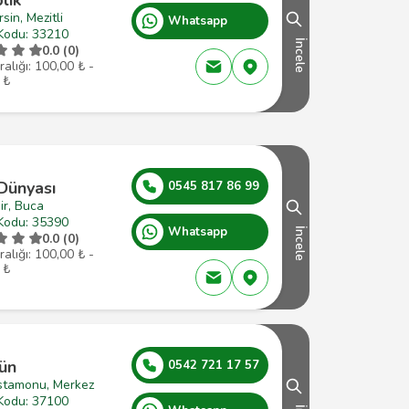
sin, Mezitli
Whatsapp
Kodu: 33210
İncele
0.0 (0)
ralığı: 100,00 ₺ -
 ₺
 Dünyası
0545 817 86 99
ir, Buca
Kodu: 35390
Whatsapp
İncele
0.0 (0)
ralığı: 100,00 ₺ -
 ₺
Yün
0542 721 17 57
stamonu, Merkez
Kodu: 37100