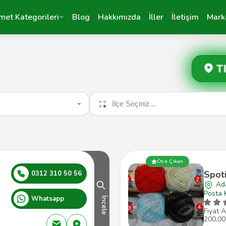
met Kategorileri
Blog
Hakkımızda
İller
İletişim
Mark
T
İlçe seçin
Öne Çıkan
Spot
0312 310 50 56
Ad
Posta 
Whatsapp
İncele
Fiyat A
200,00