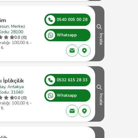
çim
0540 005 00 28
resun, Merkez
Kodu: 28100
Whatsapp
İncele
0.0 (0)
ralığı: 100,00 ₺ -
 ₺
ı İplikçilik
0532 615 28 33
tay, Antakya
Kodu: 31040
Whatsapp
İncele
0.0 (0)
ralığı: 100,00 ₺ -
 ₺
plik