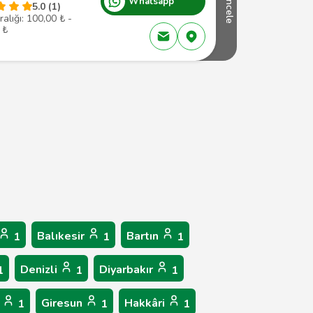
Whatsapp
İncele
5.0 (1)
ralığı: 100,00 ₺ -
 ₺
Balıkesir
Bartın
1
1
1
Denizli
Diyarbakır
1
1
1
p
Giresun
Hakkâri
1
1
1