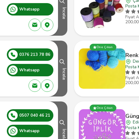
Ça
Posta 
Whatsapp
İncele
Fiyat A
200,00
Öne Çıkan
Renk 
0376 213 78 86
Den
Posta 
Whatsapp
İncele
Fiyat A
200,00
Öne Çıkan
Güngö
0507 040 46 21
Edi
Posta 
Whatsapp
İncele
Fiyat A