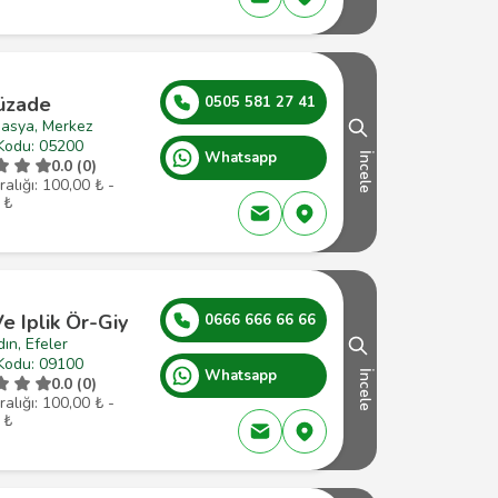
üzade
0505 581 27 41
asya, Merkez
Kodu: 05200
Whatsapp
İncele
0.0 (0)
ralığı: 100,00 ₺ -
 ₺
e Iplik Ör-Giy
0666 666 66 66
ın, Efeler
Kodu: 09100
Whatsapp
İncele
0.0 (0)
ralığı: 100,00 ₺ -
 ₺