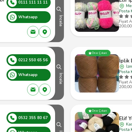
0111 111 11 11
Mer
Posta 
Whatsapp
İncele
Fiyat A
200,00
Öne Çıkan
İplik
0212 550 65 56
İzm
Posta 
Whatsapp
İncele
Fiyat A
200,00
Öne Çıkan
Elif 
0532 355 80 67
Ka
Posta 