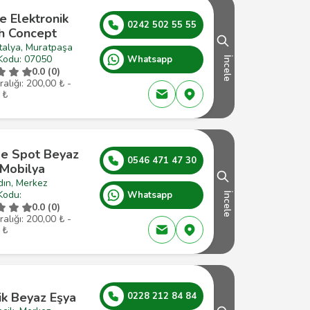
e Elektronik
0242 502 55 55
h Concept
talya, Muratpaşa
Kodu: 07050
Whatsapp
İncele
0.0 (0)
ralığı: 200,00 ₺ -
 ₺
e Spot Beyaz
0546 471 47 30
 Mobilya
dın, Merkez
Kodu:
Whatsapp
İncele
0.0 (0)
ralığı: 200,00 ₺ -
 ₺
ik Beyaz Eşya
0228 212 84 84