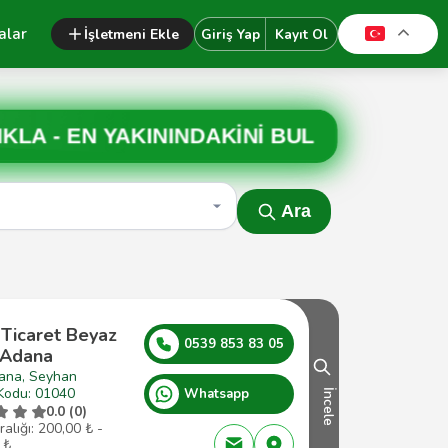
alar
İşletmeni Ekle
Giriş Yap
Kayıt Ol
IKLA -
EN YAKININDAKİNİ BUL
Ara
 Ticaret Beyaz
0539 853 83 05
 Adana
ana, Seyhan
Kodu: 01040
Whatsapp
İncele
0.0 (0)
ralığı: 200,00 ₺ -
 ₺