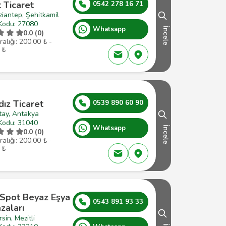
 Ticaret
0542 278 16 71
iantep, Şehitkamil
Kodu: 27080
Whatsapp
İncele
0.0 (0)
ralığı: 200,00 ₺ -
 ₺
dız Ticaret
0539 890 60 90
tay, Antakya
Kodu: 31040
Whatsapp
İncele
0.0 (0)
ralığı: 200,00 ₺ -
 ₺
 Spot Beyaz Eşya
0543 891 93 33
zaları
sin, Mezitli