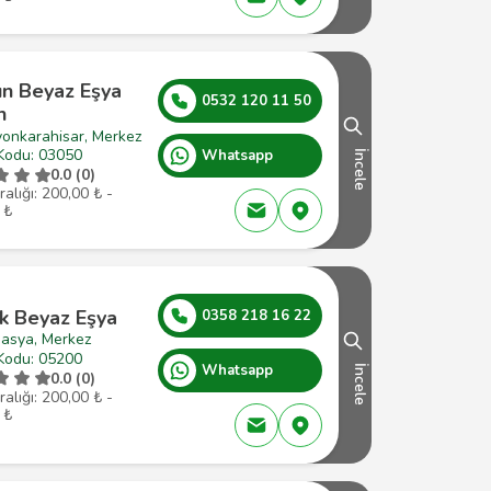
ın Beyaz Eşya
0532 120 11 50
n
yonkarahisar, Merkez
Kodu: 03050
Whatsapp
İncele
0.0 (0)
ralığı: 200,00 ₺ -
 ₺
k Beyaz Eşya
0358 218 16 22
asya, Merkez
Kodu: 05200
Whatsapp
İncele
0.0 (0)
ralığı: 200,00 ₺ -
 ₺