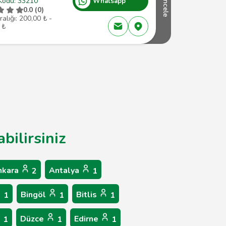
Kodu: 33210
Whatsapp
İncele
0.0 (0)
ralığı: 200,00 ₺ -
 ₺
bilirsiniz
nkara
Antalya
2
1
Bingöl
Bitlis
1
1
1
Düzce
Edirne
1
1
1