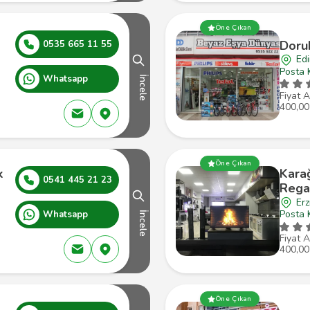
Öne Çıkan
Doruk
0535 665 11 55
Edi
Posta 
Whatsapp
İncele
Fiyat A
400,00
Öne Çıkan
k
Kara
0541 445 21 23
Rega
Erz
Posta 
Whatsapp
İncele
Fiyat A
400,00
Öne Çıkan