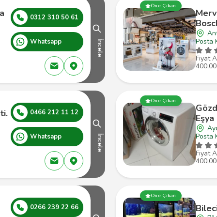
Öne Çıkan
a
Merv
0312 310 50 61
Bosc
An
Posta 
Whatsapp
İncele
Fiyat A
400,00
Öne Çıkan
Gözd
ti.
0466 212 11 12
Eşya
Ay
Posta 
Whatsapp
İncele
Fiyat A
400,00
Öne Çıkan
Bilec
0266 239 22 66