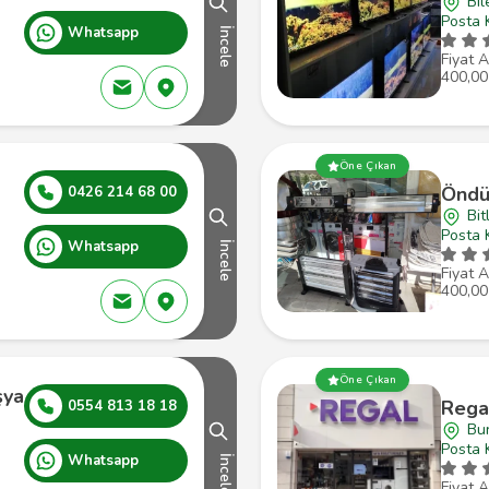
Bil
Posta 
Whatsapp
İncele
Fiyat A
400,00
Öne Çıkan
Öndül
0426 214 68 00
Bit
Posta 
Whatsapp
İncele
Fiyat A
400,00
Öne Çıkan
şya
Rega
0554 813 18 18
Bu
Posta 
Whatsapp
İncele
Fiyat A