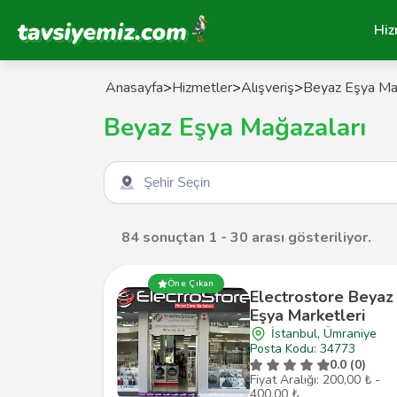
Tavsiyemiz Anasayfa
Hiz
Anasayfa
>
Hizmetler
>
Alışveriş
>
Beyaz Eşya Mağ
Beyaz Eşya Mağazaları
Şehir seçin
84 sonuçtan 1 - 30 arası gösteriliyor.
Öne Çıkan
Electrostore Beyaz
Eşya Marketleri
İstanbul, Ümraniye
Posta Kodu: 34773
0.0 (0)
Fiyat Aralığı: 200,00 ₺ -
400,00 ₺