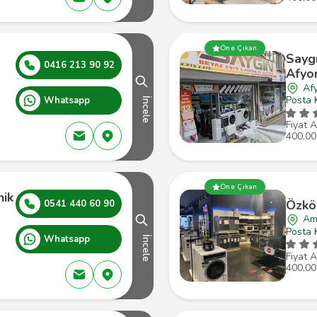
Öne Çıkan
Sayg
0416 213 90 92
Afyo
Af
Posta 
Whatsapp
İncele
Fiyat A
400,00
Öne Çıkan
nik
Özkö
0541 440 60 90
Am
Posta 
Whatsapp
İncele
Fiyat A
400,00