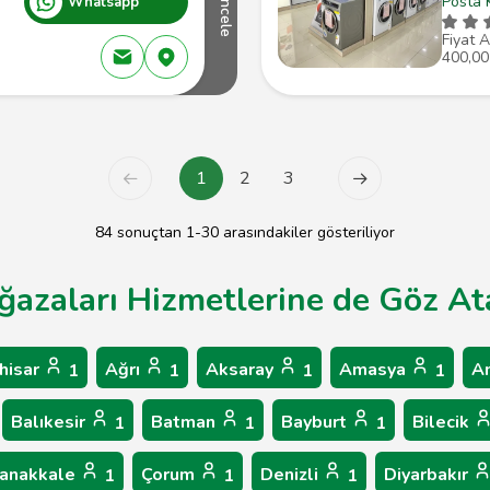
Posta 
Whatsapp
İncele
Fiyat A
400,00
1
2
3
84 sonuçtan 1-30 arasındakiler gösteriliyor
ğazaları Hizmetlerine de Göz Ata
hisar
Ağrı
Aksaray
Amasya
A
1
1
1
1
Balıkesir
Batman
Bayburt
Bilecik
1
1
1
anakkale
Çorum
Denizli
Diyarbakır
1
1
1