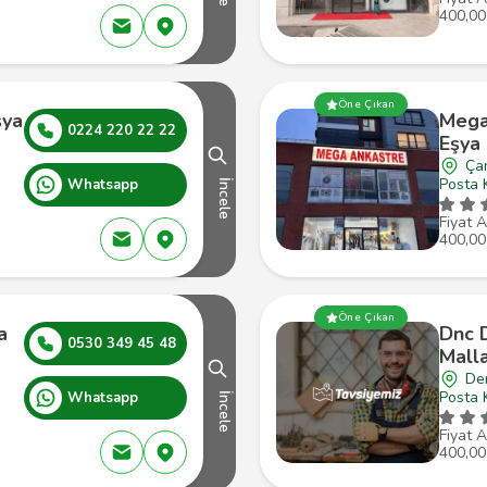
400,00
Öne Çıkan
şya
Mega
0224 220 22 22
Eşya
Ça
Posta 
Whatsapp
İncele
Fiyat A
400,00
Öne Çıkan
a
Dnc D
0530 349 45 48
Malla
Den
Posta 
Whatsapp
İncele
Fiyat A
400,00