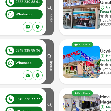
Umut
0222 230 88 91
Gaz
Posta 
Whatsapp
İncele
Fiyat A
400,00
Öne Çıkan
Üçyıl
0545 325 85 96
Ha
Posta 
Whatsapp
İncele
Fiyat A
400,00
Öne Çıkan
Mavi
0246 228 77 77
Mağa
Mer