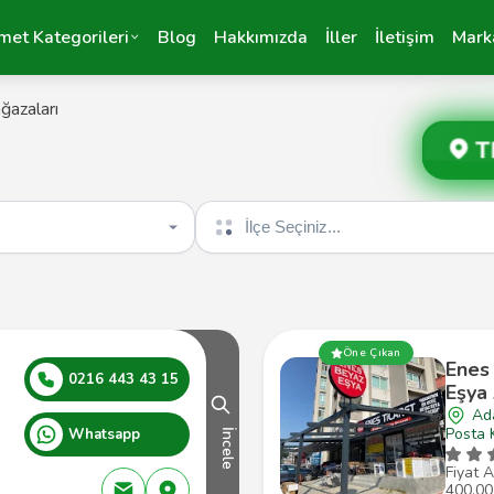
met Kategorileri
Blog
Hakkımızda
İller
İletişim
Mark
azaları
T
İlçe seçin
Öne Çıkan
Enes
0216 443 43 15
Eşya
Ad
Posta 
Whatsapp
İncele
Fiyat A
400,00