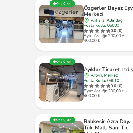
Öne Çıkan
Özgerler Beyaz Eşy
Merkezi
Ankara, Altındağ
Posta Kodu: 06080
0.0 (0)
Fiyat Aralığı: 200,00 ₺ -
400,00 ₺
Öne Çıkan
Ayıklar Ticaret Ltd.ş
Artvin, Merkez
Posta Kodu: 08010
0.0 (0)
Fiyat Aralığı: 200,00 ₺ -
400,00 ₺
Balıkesir Azra Day.
Öne Çıkan
Tük. Mall. San. Tic.