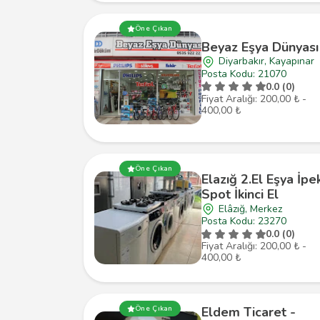
Öne Çıkan
Beyaz Eşya Dünyası
Diyarbakır, Kayapınar
Posta Kodu: 21070
0.0 (0)
Fiyat Aralığı: 200,00 ₺ -
400,00 ₺
Öne Çıkan
Elazığ 2.El Eşya İpe
Spot İkinci El
Elâzığ, Merkez
Posta Kodu: 23270
0.0 (0)
Fiyat Aralığı: 200,00 ₺ -
400,00 ₺
Eldem Ticaret -
Öne Çıkan