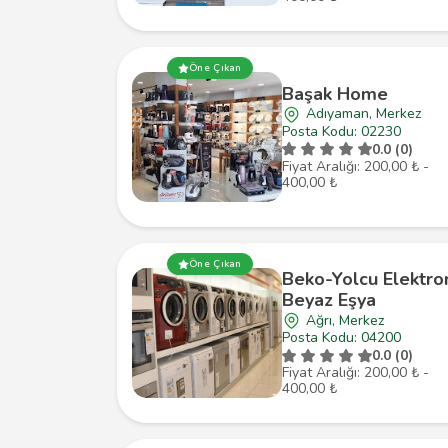
Öne Çıkan
Başak Home
Adıyaman, Merkez
Posta Kodu: 02230
0.0 (0)
Fiyat Aralığı: 200,00 ₺ -
400,00 ₺
Öne Çıkan
Beko-Yolcu Elektro
Beyaz Eşya
Ağrı, Merkez
Posta Kodu: 04200
0.0 (0)
Fiyat Aralığı: 200,00 ₺ -
400,00 ₺