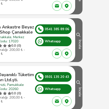
 ₺
 Ankastre Beyaz
0541 385 89 06
 Shop Çanakkale
nakkale, Merkez
Kodu: 17020
Whatsapp
İncele
0.0 (0)
ralığı: 200,00 ₺ -
 ₺
ayanıklı Tüketim
0501 135 20 43
rı Ltd.şti.
izli, Pamukkale
Kodu: 20260
Whatsapp
İncele
0.0 (0)
ralığı: 200,00 ₺ -
 ₺