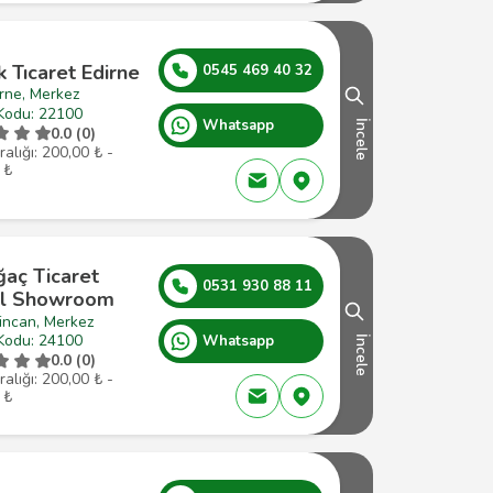
 Tıcaret Edirne
0545 469 40 32
rne, Merkez
Kodu: 22100
Whatsapp
İncele
0.0 (0)
ralığı: 200,00 ₺ -
 ₺
ğaç Ticaret
0531 930 88 11
l Showroom
incan, Merkez
Kodu: 24100
Whatsapp
İncele
0.0 (0)
ralığı: 200,00 ₺ -
 ₺