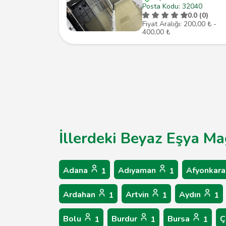
Posta Kodu: 32040
0.0 (0)
Fiyat Aralığı: 200,00 ₺ -
400,00 ₺
İllerdeki Beyaz Eşya Ma
Adana
Adıyaman
Afyonkara
1
1
Ardahan
Artvin
Aydın
1
1
1
Bolu
Burdur
Bursa
Ç
1
1
1