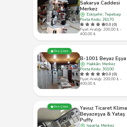
Sakarya Caddesi
Merkez
Eskişehir, Tepebaşı
Posta Kodu: 26170
0.0 (0)
Fiyat Aralığı: 200,00 ₺ -
400,00 ₺
Öne Çıkan
B-1001 Beyaz Eşya
Hakkâri, Merkez
Posta Kodu: 30100
0.0 (0)
Fiyat Aralığı: 200,00 ₺ -
400,00 ₺
Yavuz Ticaret Klima
Öne Çıkan
Beyazeşya & Yataş
Puffy
Isparta, Merkez