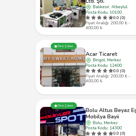
Ltd. Şti.
Balıkesir, Altıeylül
Posta Kodu: 10100
0.0 (0)
Fiyat Aralığı: 200,00 ₺ -
400,00 ₺
Öne Çıkan
Acar Ticaret
Bingöl, Merkez
Posta Kodu: 12400
0.0 (0)
Fiyat Aralığı: 200,00 ₺ -
400,00 ₺
Öne Çıkan
Bolu Altus Beyaz E
Mobilya Bayii
Bolu, Merkez
Posta Kodu: 14300
0.0 (0)