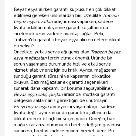
Beyaz eşya alırken garanti, kuşkusuz en çok dikkat
edilmesi gereken unsurlardan biri. Özellikle
Trabzon
beyaz eşya fiyatları
araştırması yaparken, sadece
fiyata odaklanmak yerine garanti koşullarını da
incelemek uzun vadede avantaj sağlar. Peki,
Trabzon'da garantili beyaz eşya alırken nelere dikkat
etmeliyiz?
Öncelikle, yetkili servis ağı geniş olan
Trabzon beyaz
eşya mağazaları
tercih etmek önemli. Üründe bir
sorun yaşamanız durumunda hızlı ve etkili servis
hizmeti alabilmeniz için bu kritik. Ayrıca, mağazanın
sunduğu garanti süresini ve kapsamını dikkatlice
okuyun. Bazı mağazalar ek garanti seçenekleri
sunarak daha kapsamlı bir koruma sağlayabilirler.
Beyaz eşya satış ipuçları
arasında, mutlaka garanti
belgesini saklamanız gerektiğini de unutmayın.
En iyi beyaz eşya
deneyimini yaşamak için, sadece
fiyata değil, aynı zamanda garanti koşullarına da
dikkat ederek bilinçli bir seçim yapın. Örneğin, bazı
mağazalar arıza durumunda birebir değişim garantisi
sunarken, bazıları sadece onarım hizmeti verir. Bu