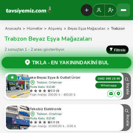
Tavsiyemiz Anasayfa
Anasayfa
>
Hizmetler
>
Alışveriş
>
Beyaz Eşya Mağazaları
>
Trabzon
Trabzon Beyaz Eşya Mağazaları
2 sonuçtan 1 - 2 arası gösteriliyor.
Filtrele
TIKLA -
EN YAKININDAKİNİ BUL
Saka Beyaz Eşya & Outlet Ürünler
0462 666 26 66
Trabzon, Ortahisar
İncele
Whatsapp
Posta Kodu: 61040
0.0 (0)
Fiyat Aralığı: 200,00 ₺ - 400,00 ₺
Tekobiz Elektronik
Trabzon, Ortahisar
İncele
Posta Kodu: 61040
0.0 (0)
Fiyat Aralığı: 10.000,00 ₺ - 0,00 ₺