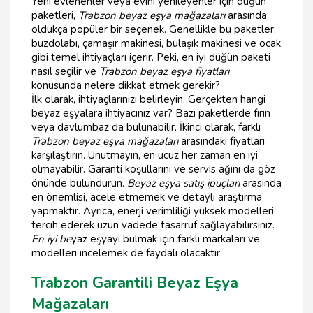
Yeni evlenenler veya evini yenileyenler için düğün
paketleri,
Trabzon beyaz eşya mağazaları
arasında
oldukça popüler bir seçenek. Genellikle bu paketler,
buzdolabı, çamaşır makinesi, bulaşık makinesi ve ocak
gibi temel ihtiyaçları içerir. Peki, en iyi düğün paketi
nasıl seçilir ve
Trabzon beyaz eşya fiyatları
konusunda nelere dikkat etmek gerekir?
İlk olarak, ihtiyaçlarınızı belirleyin. Gerçekten hangi
beyaz eşyalara ihtiyacınız var? Bazı paketlerde fırın
veya davlumbaz da bulunabilir. İkinci olarak, farklı
Trabzon beyaz eşya mağazaları
arasındaki fiyatları
karşılaştırın. Unutmayın, en ucuz her zaman en iyi
olmayabilir. Garanti koşullarını ve servis ağını da göz
önünde bulundurun.
Beyaz eşya satış ipuçları
arasında
en önemlisi, acele etmemek ve detaylı araştırma
yapmaktır. Ayrıca, enerji verimliliği yüksek modelleri
tercih ederek uzun vadede tasarruf sağlayabilirsiniz.
En iyi be
yaz eşyayı bulmak için farklı markaları ve
modelleri incelemek de faydalı olacaktır.
Trabzon Garantili Beyaz Eşya
Mağazaları