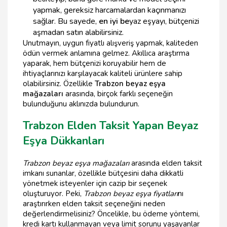
yapmak, gereksiz harcamalardan kaçınmanızı
sağlar. Bu sayede,
en iyi be
yaz eşyayı, bütçenizi
aşmadan satın alabilirsiniz.
Unutmayın, uygun fiyatlı alışveriş yapmak, kaliteden
ödün vermek anlamına gelmez. Akıllıca araştırma
yaparak, hem bütçenizi koruyabilir hem de
ihtiyaçlarınızı karşılayacak kaliteli ürünlere sahip
olabilirsiniz. Özellikle
Trabzon beyaz eşya
mağazaları
arasında, birçok farklı seçeneğin
bulunduğunu aklınızda bulundurun.
Trabzon Elden Taksit Yapan Beyaz
Eşya Dükkanları
Trabzon beyaz eşya mağazaları
arasında elden taksit
imkanı sunanlar, özellikle bütçesini daha dikkatli
yönetmek isteyenler için cazip bir seçenek
oluşturuyor. Peki,
Trabzon beyaz eşya fiyatları
nı
araştırırken elden taksit seçeneğini neden
değerlendirmelisiniz? Öncelikle, bu ödeme yöntemi,
kredi kartı kullanmayan veya limit sorunu yaşayanlar