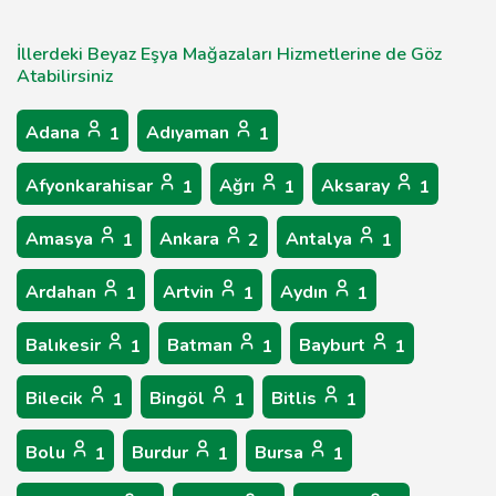
İllerdeki Beyaz Eşya Mağazaları Hizmetlerine de Göz
Atabilirsiniz
Adana
Adıyaman
1
1
Afyonkarahisar
Ağrı
Aksaray
1
1
1
Amasya
Ankara
Antalya
1
2
1
Ardahan
Artvin
Aydın
1
1
1
Balıkesir
Batman
Bayburt
1
1
1
Bilecik
Bingöl
Bitlis
1
1
1
Bolu
Burdur
Bursa
1
1
1