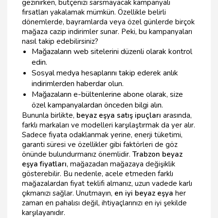
gezinirken, bütçenizi sarsmayacak kampanyalı
fırsatları yakalamak mümkün. Özellikle belirli
dönemlerde, bayramlarda veya özel günlerde birçok
mağaza cazip indirimler sunar. Peki, bu kampanyaları
nasıl takip edebilirsiniz?
Mağazaların web sitelerini düzenli olarak kontrol
edin.
Sosyal medya hesaplarını takip ederek anlık
indirimlerden haberdar olun.
Mağazaların e-bültenlerine abone olarak, size
özel kampanyalardan önceden bilgi alın.
Bununla birlikte,
beyaz eşya satış ipuçları
arasında,
farklı markaları ve modelleri karşılaştırmak da yer alır.
Sadece fiyata odaklanmak yerine, enerji tüketimi,
garanti süresi ve özellikler gibi faktörleri de göz
önünde bulundurmanız önemlidir.
Trabzon beyaz
eşya fiyatları
, mağazadan mağazaya değişiklik
gösterebilir. Bu nedenle, acele etmeden farklı
mağazalardan fiyat teklifi almanız, uzun vadede karlı
çıkmanızı sağlar. Unutmayın,
en iyi beyaz eşya
her
zaman en pahalısı değil, ihtiyaçlarınızı en iyi şekilde
karşılayanıdır.