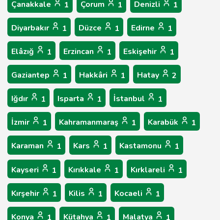
Çanakkale
Çorum
Denizli
1
1
1
Diyarbakır
Düzce
Edirne
1
1
1
Elâzığ
Erzincan
Eskişehir
1
1
1
Gaziantep
Hakkâri
Hatay
1
1
2
Iğdır
Isparta
İstanbul
1
1
1
İzmir
Kahramanmaraş
Karabük
1
1
1
Karaman
Kars
Kastamonu
1
1
1
Kayseri
Kırıkkale
Kırklareli
1
1
1
Kırşehir
Kilis
Kocaeli
1
1
1
Konya
Kütahya
Malatya
1
1
1