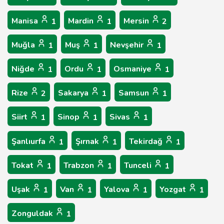
Manisa
Mardin
Mersin
1
1
2
Muğla
Muş
Nevşehir
1
1
1
Niğde
Ordu
Osmaniye
1
1
1
Rize
Sakarya
Samsun
2
1
1
Siirt
Sinop
Sivas
1
1
1
Şanlıurfa
Şırnak
Tekirdağ
1
1
1
Tokat
Trabzon
Tunceli
1
1
1
Uşak
Van
Yalova
Yozgat
1
1
1
1
Zonguldak
1