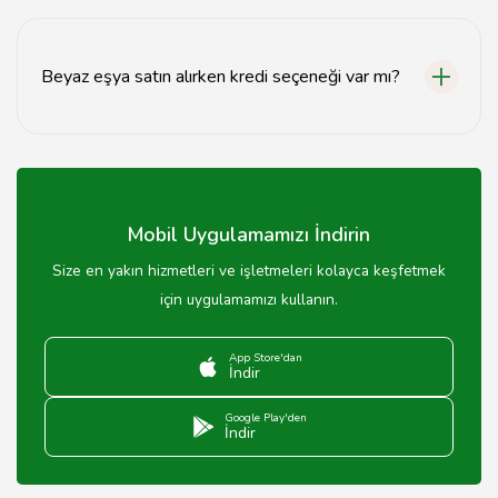
Trabzon'da beyaz eşya indirimleri genellikle yıl sonu,
yaz sezonu ve özel günlerde gerçekleşmektedir.
Beyaz eşya satın alırken kredi seçeneği var mı?
Evet, birçok beyaz eşya mağazası kredi seçeneği
sunmakta ve taksit imkanı sağlamaktadır.
Mobil Uygulamamızı İndirin
Size en yakın hizmetleri ve işletmeleri kolayca keşfetmek
için uygulamamızı kullanın.
App Store'dan
İndir
Google Play'den
İndir