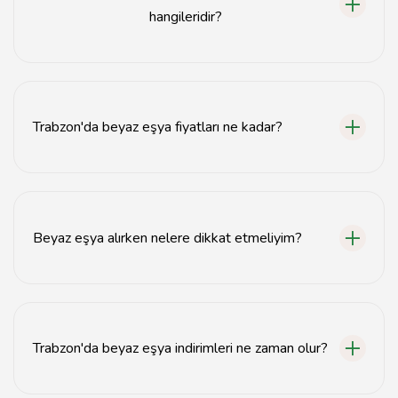
hangileridir?
Trabzon'da en iyi beyaz eşya mağazaları arasında XYZ
Mağazası, ABC Eşya ve 123 Beyaz Eşya bulunmaktadır.
Trabzon'da beyaz eşya fiyatları ne kadar?
Trabzon'da beyaz eşya fiyatları markaya ve modele
göre değişiklik göstermektedir, genellikle 2000 TL'den
başlamaktadır.
Beyaz eşya alırken nelere dikkat etmeliyim?
Beyaz eşya alırken enerji verimliliği, garanti süresi,
marka güvenilirliği ve fiyat karşılaştırması yapmalısınız.
Trabzon'da beyaz eşya indirimleri ne zaman olur?