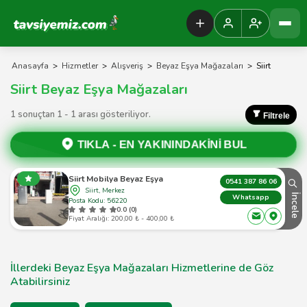
Tavsiyemiz Anasayfa
Anasayfa
>
Hizmetler
>
Alışveriş
>
Beyaz Eşya Mağazaları
>
Siirt
Siirt Beyaz Eşya Mağazaları
1 sonuçtan 1 - 1 arası gösteriliyor.
Filtrele
TIKLA -
EN YAKININDAKİNİ BUL
Siirt Mobilya Beyaz Eşya
0541 387 86 06
Siirt, Merkez
İncele
Whatsapp
Posta Kodu: 56220
0.0 (0)
Fiyat Aralığı: 200,00 ₺ - 400,00 ₺
İllerdeki Beyaz Eşya Mağazaları Hizmetlerine de Göz
Atabilirsiniz