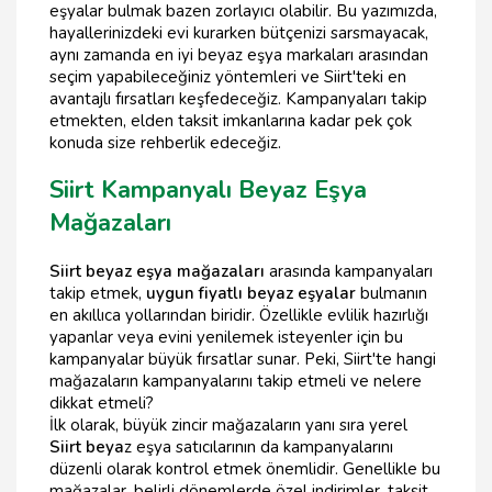
eşyalar bulmak bazen zorlayıcı olabilir. Bu yazımızda,
hayallerinizdeki evi kurarken bütçenizi sarsmayacak,
aynı zamanda en iyi beyaz eşya markaları arasından
seçim yapabileceğiniz yöntemleri ve Siirt'teki en
avantajlı fırsatları keşfedeceğiz. Kampanyaları takip
etmekten, elden taksit imkanlarına kadar pek çok
konuda size rehberlik edeceğiz.
Siirt Kampanyalı Beyaz Eşya
Mağazaları
Siirt beyaz eşya mağazaları
arasında kampanyaları
takip etmek,
uygun fiyatlı beyaz eşyalar
bulmanın
en akıllıca yollarından biridir. Özellikle evlilik hazırlığı
yapanlar veya evini yenilemek isteyenler için bu
kampanyalar büyük fırsatlar sunar. Peki, Siirt'te hangi
mağazaların kampanyalarını takip etmeli ve nelere
dikkat etmeli?
İlk olarak, büyük zincir mağazaların yanı sıra yerel
Siirt beya
z eşya satıcılarının da kampanyalarını
düzenli olarak kontrol etmek önemlidir. Genellikle bu
mağazalar, belirli dönemlerde özel indirimler, taksit