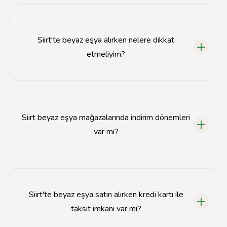
Siirt'te en iyi beyaz eşya mağazaları arasında ABC
Beyaz Eşya, XYZ Mağazası ve 123 Elektronik
bulunmaktadır.
Siirt'te beyaz eşya alırken nelere dikkat
etmeliyim?
Beyaz eşya alırken fiyat, enerji verimliliği, garanti süresi
ve müşteri yorumlarına dikkat etmelisiniz.
Siirt beyaz eşya mağazalarında indirim dönemleri
var mı?
Evet, Siirt'teki beyaz eşya mağazalarında genellikle yıl
sonu, yaz indirimleri ve özel günlerde indirimler
yapılmaktadır.
Siirt'te beyaz eşya satın alırken kredi kartı ile
taksit imkanı var mı?