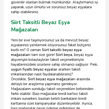
güvenilir olanları bulmak mümkündür. Araştırmanızı iyi
yaparak, uzun ömürlü ve sorunsuz beyaz eşyalara
sahip olabilirsiniz.
Siirt Taksitli Beyaz Eşya
Mağazaları
Yeni bir eve taşınıyorsunuz ya da mevcut beyaz
eşyalarınızı yenilemek istiyorsunuz fakat bütçeniz
kısıtlı mı? O zaman
Siirt taksitli beyaz eşya
mağazaları
tam size göre!
Siirt beya
, beyaz eşya
alışverişini kolaylaştıran taksit seçenekleriyle
hayallerinizdeki ürünlere sahip olmanızı sağlıyor. Peki,
uygun fiyatlı beyaz eşyalar
ararken taksit
imkanlarından nasıl faydalanabilirsiniz?
Öncelikle,
Siirt beyaz eşya mağazaları
arasında
detaylı bir araştırma yapmanız gerekiyor.
Mağazaların sunduğu taksit seçenekleri birbirinden
farklı olabilir. Bazı mağazalar kredi kartsız taksit
imkanı sunarken, bazıları belirli bankaların kredi
kartlarına özel kampanyalar düzenleyebilir. Ayrıca,
bazı mağazalar peşin ödeme indirimleri de