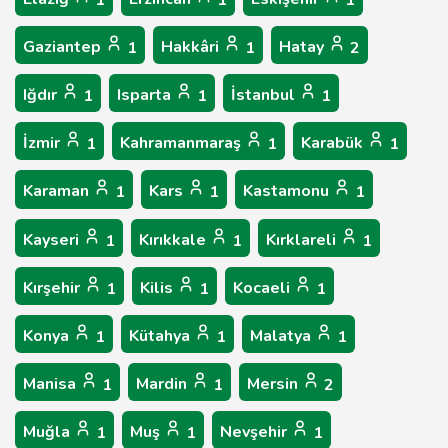
1
1
1
Gaziantep
Hakkâri
Hatay
1
1
2
Iğdır
Isparta
İstanbul
1
1
1
İzmir
Kahramanmaraş
Karabük
1
1
1
Karaman
Kars
Kastamonu
1
1
1
Kayseri
Kırıkkale
Kırklareli
1
1
1
Kırşehir
Kilis
Kocaeli
1
1
1
Konya
Kütahya
Malatya
1
1
1
Manisa
Mardin
Mersin
1
1
2
Muğla
Muş
Nevşehir
1
1
1