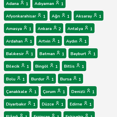
Adana
Adıyaman
1
1
Afyonkarahisar
Ağrı
Aksaray
1
1
1
Amasya
Ankara
Antalya
1
2
1
Ardahan
Artvin
Aydın
1
1
1
Balıkesir
Batman
Bayburt
1
1
1
Bilecik
Bingöl
Bitlis
1
1
1
Bolu
Burdur
Bursa
1
1
1
Çanakkale
Çorum
Denizli
1
1
1
Diyarbakır
Düzce
Edirne
1
1
1
Elâzığ
Erzincan
Eskişehir