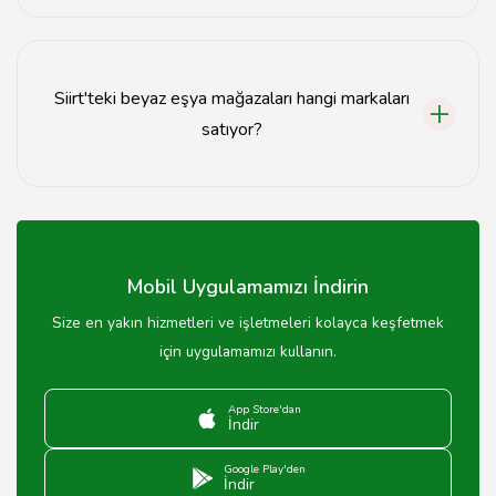
Evet, çoğu Siirt beyaz eşya mağazası kredi kartına
taksit imkanı sunmaktadır.
Siirt'teki beyaz eşya mağazaları hangi markaları
satıyor?
Siirt'teki beyaz eşya mağazaları genellikle Arçelik,
Bosch, Samsung ve LG gibi markaları satmaktadır.
Mobil Uygulamamızı İndirin
Size en yakın hizmetleri ve işletmeleri kolayca keşfetmek
için uygulamamızı kullanın.
App Store'dan
İndir
Google Play'den
İndir