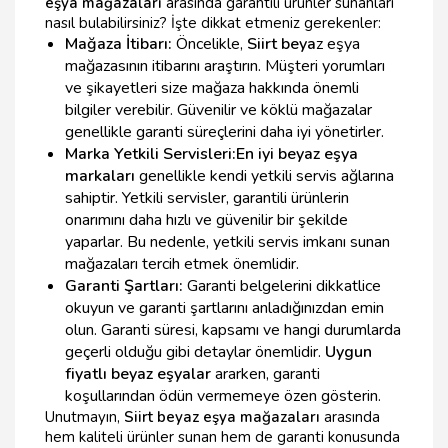
eşya mağazaları
arasında garantili ürünler sunanları
nasıl bulabilirsiniz? İşte dikkat etmeniz gerekenler:
Mağaza İtibarı:
Öncelikle,
Siirt beya
z eşya
mağazasının itibarını araştırın. Müşteri yorumları
ve şikayetleri size mağaza hakkında önemli
bilgiler verebilir. Güvenilir ve köklü mağazalar
genellikle garanti süreçlerini daha iyi yönetirler.
Marka Yetkili Servisleri:
En iyi beyaz eşya
markaları
genellikle kendi yetkili servis ağlarına
sahiptir. Yetkili servisler, garantili ürünlerin
onarımını daha hızlı ve güvenilir bir şekilde
yaparlar. Bu nedenle, yetkili servis imkanı sunan
mağazaları tercih etmek önemlidir.
Garanti Şartları:
Garanti belgelerini dikkatlice
okuyun ve garanti şartlarını anladığınızdan emin
olun. Garanti süresi, kapsamı ve hangi durumlarda
geçerli olduğu gibi detaylar önemlidir.
Uygun
fiyatlı beyaz eşyalar
ararken, garanti
koşullarından ödün vermemeye özen gösterin.
Unutmayın,
Siirt beyaz eşya mağazaları
arasında
hem kaliteli ürünler sunan hem de garanti konusunda