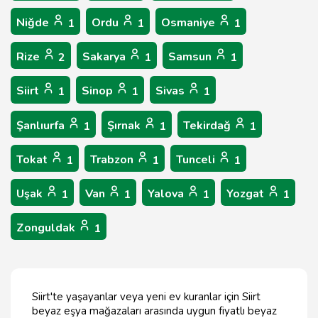
Niğde
Ordu
Osmaniye
1
1
1
Rize
Sakarya
Samsun
2
1
1
Siirt
Sinop
Sivas
1
1
1
Şanlıurfa
Şırnak
Tekirdağ
1
1
1
Tokat
Trabzon
Tunceli
1
1
1
Uşak
Van
Yalova
Yozgat
1
1
1
1
Zonguldak
1
Siirt'te yaşayanlar veya yeni ev kuranlar için Siirt
beyaz eşya mağazaları arasında uygun fiyatlı beyaz