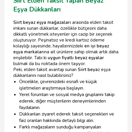
Siirt Elden Taksit Yapan Beyaz
Eşya Dükkanları
Siirt beyaz eşya mağazaları
arasında elden taksit
imkanı sunan dükkanlar, özellikle bütçesini daha
dikkatli yönetmek isteyenler için cazip bir seçenek
oluşturuyor. Peşinatsız ve kredi kartsız ödeme
kolaylığı sayesinde, hayallerinizdeki
en iyi beyaz
eşya markaları
na ait ürünlere sahip olmak artık daha
erişilebilir. Tabi ki
uygun fiyatlı beyaz eşyalar
bulmak da bu noktada önem taşıyor.
Peki, elden taksit avantajı sunan
Siirt beya
z eşya
dükkanlarını nasıl bulabilirsiniz?
Öncelikle, çevrenizdeki esnafı ve küçük
işletmeleri araştırmaya başlayın.
Yerel forumları ve sosyal medya gruplarını takip
ederek, diğer müşterilerin deneyimlerinden
faydalanın.
Dükkanları ziyaret ederek taksit seçenekleri ve
faiz oranları hakkında detaylı bilgi alın.
Farklı mağazaların sunduğu kampanyaları