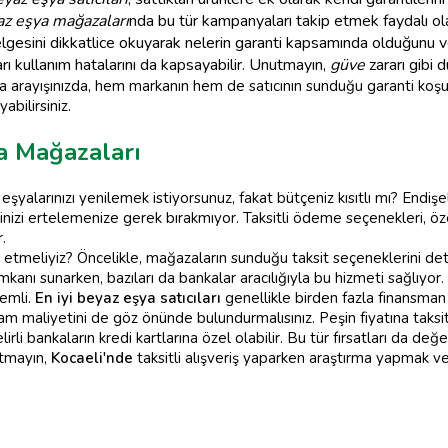
az eşya mağazaları
nda bu tür kampanyaları takip etmek faydalı olab
lgesini dikkatlice okuyarak nelerin garanti kapsamında olduğunu ve
rı kullanım hatalarını da kapsayabilir. Unutmayın,
güve
zararı gibi 
a arayışınızda, hem markanın hem de satıcının sunduğu garanti koşull
bilirsiniz.
ya Mağazaları
şyalarınızı yenilemek istiyorsunuz, fakat bütçeniz kısıtlı mı? Endi
rinizi ertelemenize gerek bırakmıyor. Taksitli ödeme seçenekleri, öz
.
t etmeliyiz? Öncelikle, mağazaların sunduğu taksit seçeneklerini det
kanı sunarken, bazıları da bankalar aracılığıyla bu hizmeti sağlıyor. 
nemli.
En iyi beyaz eşya satıcıları
genellikle birden fazla finansman
plam maliyetini de göz önünde bulundurmalısınız. Peşin fiyatına tak
rli bankaların kredi kartlarına özel olabilir. Bu tür fırsatları da değ
utmayın,
Kocaeli'nde
taksitli alışveriş yaparken araştırma yapmak ve 