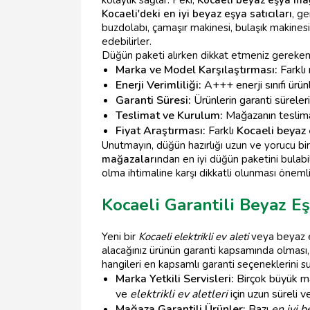
kolaylık sağlar. Peki,
Kocaeli beyaz eşya ma
Kocaeli'deki en iyi beyaz eşya satıcıları
, g
buzdolabı, çamaşır makinesi, bulaşık makinesi
edebilirler.
Düğün paketi alırken dikkat etmeniz gereken
Marka ve Model Karşılaştırması:
Farklı 
Enerji Verimliliği:
A+++ enerji sınıfı ürün
Garanti Süresi:
Ürünlerin garanti süreler
Teslimat ve Kurulum:
Mağazanın teslimat
Fiyat Araştırması:
Farklı
Kocaeli beyaz
Unutmayın, düğün hazırlığı uzun ve yorucu bir
mağazaları
ndan en iyi düğün paketini bulabil
olma ihtimaline karşı dikkatli olunması önemli
Kocaeli Garantili Beyaz E
Yeni bir
Kocaeli elektrikli ev aleti
veya beyaz eş
alacağınız ürünün garanti kapsamında olması, 
hangileri en kapsamlı garanti seçeneklerini 
Marka Yetkili Servisleri:
Birçok büyük m
ve
elektrikli ev aletleri
için uzun süreli v
Mağaza Garantili Ürünler:
Bazı
en iyi b