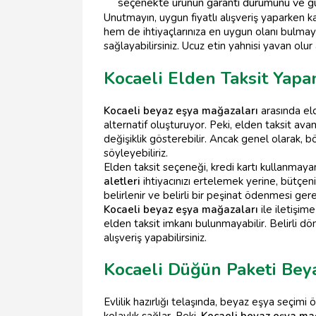
seçenekte ürünün garanti durumunu ve güve
Unutmayın, uygun fiyatlı alışveriş yaparken k
hem de ihtiyaçlarınıza en uygun olanı bulmaya 
sağlayabilirsiniz. Ucuz etin yahnisi yavan o
Kocaeli Elden Taksit Yapa
Kocaeli beyaz eşya mağazaları
arasında eld
alternatif oluşturuyor. Peki, elden taksit ava
değişiklik gösterebilir. Ancak genel olarak, 
söyleyebiliriz.
Elden taksit seçeneği, kredi kartı kullanmayan
aletleri
ihtiyacınızı ertelemek yerine, bütçen
belirlenir ve belirli bir peşinat ödenmesi ge
Kocaeli beyaz eşya mağazaları
ile iletişim
elden taksit imkanı bulunmayabilir. Belirli 
alışveriş yapabilirsiniz.
Kocaeli Düğün Paketi Bey
Evlilik hazırlığı telaşında, beyaz eşya seçimi ö