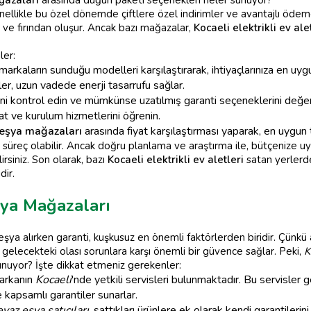
ğazaları
arasında düğün paketi seçenekleri neler sunuyor?
enellikle bu özel dönemde çiftlere özel indirimler ve avantajlı ödem
 ve fırından oluşur. Ancak bazı mağazalar,
Kocaeli elektrikli ev ale
ler:
markaların sunduğu modelleri karşılaştırarak, ihtiyaçlarınıza en uygu
ler, uzun vadede enerji tasarrufu sağlar.
ini kontrol edin ve mümkünse uzatılmış garanti seçeneklerini değer
 ve kurulum hizmetlerini öğrenin.
 eşya mağazaları
arasında fiyat karşılaştırması yaparak, en uygun t
 süreç olabilir. Ancak doğru planlama ve araştırma ile, bütçenize uy
irsiniz. Son olarak, bazı
Kocaeli elektrikli ev aletleri
satan yerlerde
dir.
şya Mağazaları
ya alırken garanti, kuşkusuz en önemli faktörlerden biridir. Çünkü 
gelecekteki olası sorunlara karşı önemli bir güvence sağlar. Peki,
K
sunuyor? İşte dikkat etmeniz gerekenler:
arkanın
Kocaeli
'nde yetkili servisleri bulunmaktadır. Bu servisler 
e kapsamlı garantiler sunarlar.
eyaz eşya satıcıları
, sattıkları ürünlere ek olarak kendi garantilerini