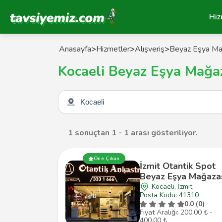
Tavsiyemiz Anasayfa
Hiz
Anasayfa
>
Hizmetler
>
Alışveriş
>
Beyaz Eşya Mağ
Kocaeli Beyaz Eşya Mağaz
Şehir seçin
1 sonuçtan 1 - 1 arası gösteriliyor.
Öne Çıkan
İzmit Otantik Spot
Beyaz Eşya Mağaza
Kocaeli, İzmit
Posta Kodu: 41310
0.0 (0)
Fiyat Aralığı: 200,00 ₺ -
400,00 ₺