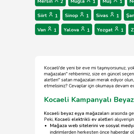
Mersin
Muğla
Muş
N
2
1
1
Siirt
Sinop
Sivas
Şan
1
1
1
Van
Yalova
Yozgat
Z
1
1
1
Kocaeli'de yeni bir eve mi taşınıyorsunuz, y
mağazaları" rehberimiz, size en güncel seçenekl
aletleri" satan mağazaları merak ediyor olun, 
etmelisiniz? Cevaplar için okumaya devam ed
Kocaeli Kampanyalı Beyaz
Kocaeli beyaz eşya mağazaları
arasında gez
Peki,
Kocaeli elektrikli ev aletleri
alışverişin
Mağaza web sitelerini ve sosyal medya
indirimlerden herkesten önce haberdar olab