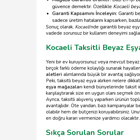
güvence demektir. Özellikle
Kocaeli bey
Garanti Kapsamını İnceleyin:
Garanti be
sadece üretim hatalarını kapsarken, bazıla
Sonuç olarak,
Kocaeli
’nde garantili beyaz eşy
vadede sorunsuz bir kullanım deneyimi sağlaya
Kocaeli Taksitli Beyaz Eş
Yeni bir ev kuruyorsunuz veya mevcut beyaz e
birçok farklı ödeme kolaylığı sunarak hayalle
aletleri
alımlarında büyük bir avantaj sağlıyor
Peki, taksitli beyaz eşya alırken nelere dikka
eşya mağazaları
kendi bünyelerinde taksit im
karşılaştırarak size en uygun olanı seçmek ö
Ayrıca, taksitli alışveriş yaparken ürünün to
avantajlıdır. Öte yandan, bazı kampanyalar beli
olabilir hem de bütçenizi koruyabilirsiniz. Un
en doğru kararı vermenize yardımcı olacaktır.
Sıkça Sorulan Sorular