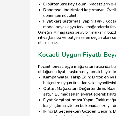
E-bültenlere kayıt olun:
Mağazaların e-bü
Dönemsel indirimleri kaçırmayın:
Özell
dönemleri not alın!
Fiyat karşılaştırması yapın:
Farklı
Kocae
model beyaz eşya farklı mağazalarda farklı 
Örneğin, A mağazası belirli bir markanın buz
ihtiyaçlarınıza ve bütçenize en uygun olanı s
olabilirsiniz.
Kocaeli Uygun Fiyatlı Bey
Kocaeli beyaz eşya mağazaları
arasında bü
olduğunda fiyat araştırması yapmak büyük önem 
Kampanyaları Takip Edin:
Birçok
en iyi
bütçenize uygun fırsatları yakalayabilirsini
Outlet Mağazaları Değerlendirin:
Bazı 
satılır. Bu mağazaları ziyaret ederek kalitel
Fiyat Karşılaştırması Yapın:
Farklı mağaz
karşılaştırma siteleri bu konuda size yardım
İkinci El Seçenekleri Gözden Geçirin:
Ba