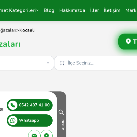
met Kategorileri
Blog
Hakkımızda
İller
İletişim
Mark
azaları
>
Kocaeli
T
aları
İlçe seçin
0542 497 41 00
sı
Whatsapp
İncele