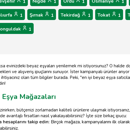
evşehir
Niğde
Ordu
Osmaniye
1
1
1
1
lıurfa
Şırnak
Tekirdağ
Tokat
1
1
1
1
onguldak
1
oksa evinizdeki beyaz eşyaları yenilemek mi istiyorsunuz? O halde d
eri ve alışveriş ipuçlarını sunuyor. İster kampanyalı ürünler arıyor o
ihtiyacınız olan tüm bilgiler burada. Peki, "en iyi beyaz eşya satıcı
in!
 Eşya Mağazaları
inirken, bütçenizi zorlamadan kaliteli ürünlere ulaşmak istiyorsanı
de avantajlı fırsatları nasıl yakalayabilirsiniz? İşte size birkaç ipucu:
 hesaplarını takip edin:
Birçok mağaza, kampanyalarını ilk olara
ilirsiniz.