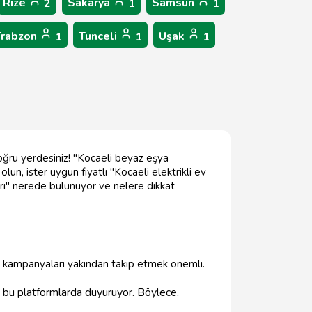
Rize
Sakarya
Samsun
2
1
1
Trabzon
Tunceli
Uşak
1
1
1
oğru yerdesiniz! "Kocaeli beyaz eşya
lun, ister uygun fiyatlı "Kocaeli elektrikli ev
ları" nerede bulunuyor ve nelere dikkat
z, kampanyaları yakından takip etmek önemli.
k bu platformlarda duyuruyor. Böylece,