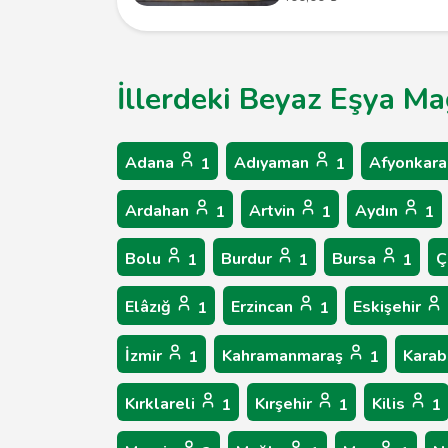
İllerdeki Beyaz Eşya Ma
Adana
Adıyaman
Afyonkara
1
1
Ardahan
Artvin
Aydın
1
1
1
Bolu
Burdur
Bursa
Ç
1
1
1
Elâzığ
Erzincan
Eskişehir
1
1
İzmir
Kahramanmaraş
Kara
1
1
Kırklareli
Kırşehir
Kilis
1
1
1