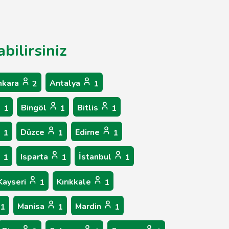
bilirsiniz
nkara
Antalya
2
1
Bingöl
Bitlis
1
1
1
Düzce
Edirne
1
1
1
Isparta
İstanbul
1
1
1
Kayseri
Kırıkkale
1
1
Manisa
Mardin
1
1
1