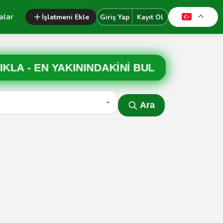
alar
İşletmeni Ekle
Giriş Yap
Kayıt Ol
IKLA -
EN YAKININDAKİNİ BUL
Ara