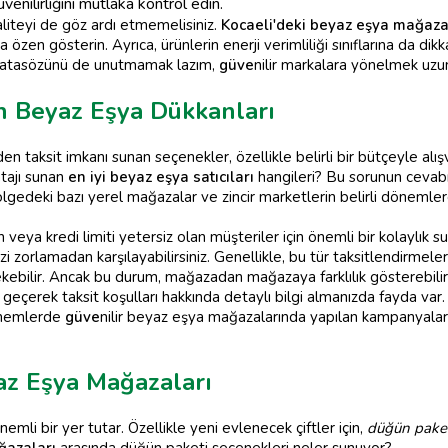
nilirliğini mutlaka kontrol edin.
aliteyi de göz ardı etmemelisiniz.
Kocaeli'deki beyaz eşya mağaza
özen gösterin. Ayrıca, ürünlerin enerji verimliliği sınıflarına da d
lur atasözünü de unutmamak lazım,
güve
nilir markalara yönelmek uzun
n Beyaz Eşya Dükkanları
en taksit imkanı sunan seçenekler, özellikle belirli bir bütçeyle alış
ntajı sunan
en iyi beyaz eşya satıcıları
hangileri? Bu sorunun cevabı, 
bölgedeki bazı yerel mağazalar ve zincir marketlerin belirli döneml
 veya kredi limiti yetersiz olan müşteriler için önemli bir kolaylık 
izi zorlamadan karşılayabilirsiniz. Genellikle, bu tür taksitlendirm
rekebilir. Ancak bu durum, mağazadan mağazaya farklılık gösterebilir
e geçerek taksit koşulları hakkında detaylı bilgi almanızda fayda v
dönemlerde
güve
nilir beyaz eşya mağazalarında yapılan kampanyalar
az Eşya Mağazaları
nemli bir yer tutar. Özellikle yeni evlenecek çiftler için,
düğün paket