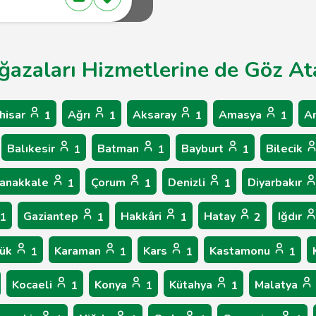
ğazaları Hizmetlerine de Göz Ata
hisar
Ağrı
Aksaray
Amasya
A
1
1
1
1
Balıkesir
Batman
Bayburt
Bilecik
1
1
1
anakkale
Çorum
Denizli
Diyarbakır
1
1
1
Gaziantep
Hakkâri
Hatay
Iğdır
1
1
1
2
bük
Karaman
Kars
Kastamonu
1
1
1
1
Kocaeli
Konya
Kütahya
Malatya
1
1
1