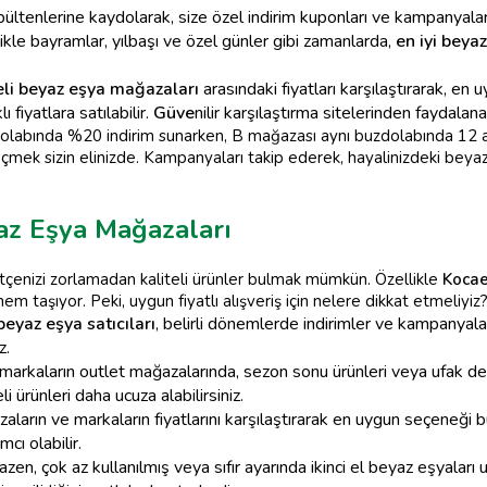
ltenlerine kaydolarak, size özel indirim kuponları ve kampanyalard
ikle bayramlar, yılbaşı ve özel günler gibi zamanlarda,
en iyi beyaz
li beyaz eşya mağazaları
arasındaki fiyatları karşılaştırarak, en 
fiyatlara satılabilir.
Güve
nilir karşılaştırma sitelerinden faydalanab
dolabında %20 indirim sunarken, B mağazası aynı buzdolabında 12 ay
eçmek sizin elinizde. Kampanyaları takip ederek, hayalinizdeki beya
az Eşya Mağazaları
tçenizi zorlamadan kaliteli ürünler bulmak mümkün. Özellikle
Kocael
taşıyor. Peki, uygun fiyatlı alışveriş için nelere dikkat etmeliyiz? İ
 beyaz eşya satıcıları
, belirli dönemlerde indirimler ve kampanyal
z.
markaların outlet mağazalarında, sezon sonu ürünleri veya ufak def
i ürünleri daha ucuza alabilirsiniz.
aların ve markaların fiyatlarını karşılaştırarak en uygun seçeneği bul
cı olabilir.
zen, çok az kullanılmış veya sıfır ayarında ikinci el beyaz eşyaları u