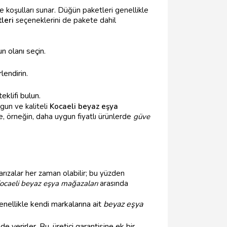
e koşulları sunar. Düğün paketleri genellikle
tleri
seçeneklerini de pakete dahil
n olanı seçin.
lendirin.
eklifi bulun.
gun ve kaliteli
Kocaeli beyaz eşya
, örneğin, daha uygun fiyatlı ürünlerde
güve
arızalar her zaman olabilir; bu yüzden
ocaeli beyaz eşya mağazaları
arasında
genellikle kendi markalarına ait
beyaz eşya
 de verirler. Bu, üretici garantisine ek bir