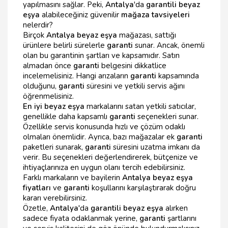
yapılmasını sağlar. Peki,
Antalya
'da
garantili beyaz
eşya
alabileceğiniz güvenilir
mağaza tavsiyeleri
nelerdir?
Birçok
Antalya beyaz eşya
mağazası, sattığı
ürünlere belirli sürelerle
garanti
sunar. Ancak, önemli
olan bu garantinin şartları ve kapsamıdır. Satın
almadan önce
garanti
belgesini dikkatlice
incelemelisiniz. Hangi arızaların
garanti
kapsamında
olduğunu,
garanti
süresini ve yetkili servis ağını
öğrenmelisiniz.
En iyi beyaz eşya
markalarını satan yetkili satıcılar,
genellikle daha kapsamlı
garanti
seçenekleri sunar.
Özellikle servis konusunda hızlı ve çözüm odaklı
olmaları önemlidir. Ayrıca, bazı mağazalar ek
garanti
paketleri sunarak,
garanti
süresini uzatma imkanı da
verir. Bu seçenekleri değerlendirerek, bütçenize ve
ihtiyaçlarınıza en uygun olanı tercih edebilirsiniz.
Farklı markaların ve bayilerin
Antalya beyaz eşya
fiyatları
ve
garanti
koşullarını karşılaştırarak doğru
kararı verebilirsiniz.
Özetle,
Antalya
'da
garantili beyaz eşya
alırken
sadece fiyata odaklanmak yerine,
garanti
şartlarını