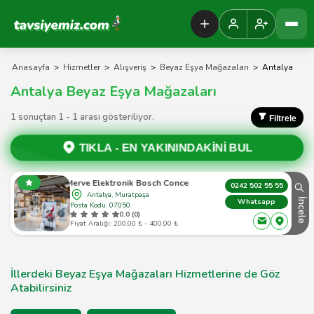
Tavsiyemiz Anasayfa
Anasayfa
>
Hizmetler
>
Alışveriş
>
Beyaz Eşya Mağazaları
>
Antalya
Antalya Beyaz Eşya Mağazaları
1 sonuçtan 1 - 1 arası gösteriliyor.
Filtrele
TIKLA -
EN YAKININDAKİNİ BUL
Merve Elektronik Bosch Concept
0242 502 55 55
Antalya, Muratpaşa
İncele
Whatsapp
Posta Kodu: 07050
0.0 (0)
Fiyat Aralığı: 200,00 ₺ - 400,00 ₺
İllerdeki Beyaz Eşya Mağazaları Hizmetlerine de Göz
Atabilirsiniz