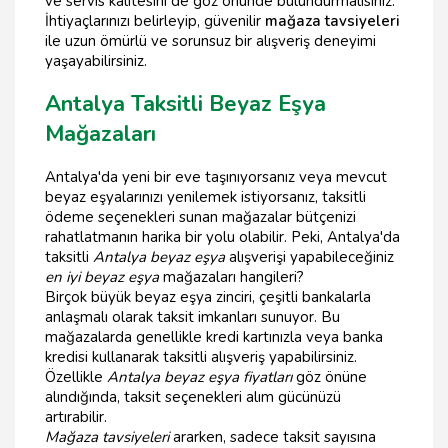
ve servis kalitesini de göz önünde bulundurmalısınız.
İhtiyaçlarınızı belirleyip, güvenilir
mağaza tavsiyeleri
ile uzun ömürlü ve sorunsuz bir alışveriş deneyimi
yaşayabilirsiniz.
Antalya Taksitli Beyaz Eşya
Mağazaları
Antalya'da yeni bir eve taşınıyorsanız veya mevcut
beyaz eşyalarınızı yenilemek istiyorsanız, taksitli
ödeme seçenekleri sunan mağazalar bütçenizi
rahatlatmanın harika bir yolu olabilir. Peki, Antalya'da
taksitli
Antalya beyaz eşya
alışverişi yapabileceğiniz
en iyi beyaz eşya
mağazaları hangileri?
Birçok büyük beyaz eşya zinciri, çeşitli bankalarla
anlaşmalı olarak taksit imkanları sunuyor. Bu
mağazalarda genellikle kredi kartınızla veya banka
kredisi kullanarak taksitli alışveriş yapabilirsiniz.
Özellikle
Antalya beyaz eşya fiyatları
göz önüne
alındığında, taksit seçenekleri alım gücünüzü
artırabilir.
Mağaza tavsiyeleri
ararken, sadece taksit sayısına