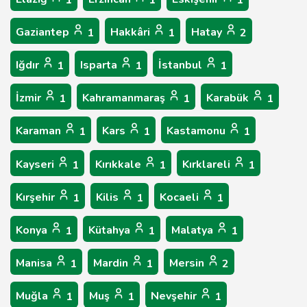
1
1
1
Gaziantep
Hakkâri
Hatay
1
1
2
Iğdır
Isparta
İstanbul
1
1
1
İzmir
Kahramanmaraş
Karabük
1
1
1
Karaman
Kars
Kastamonu
1
1
1
Kayseri
Kırıkkale
Kırklareli
1
1
1
Kırşehir
Kilis
Kocaeli
1
1
1
Konya
Kütahya
Malatya
1
1
1
Manisa
Mardin
Mersin
1
1
2
Muğla
Muş
Nevşehir
1
1
1