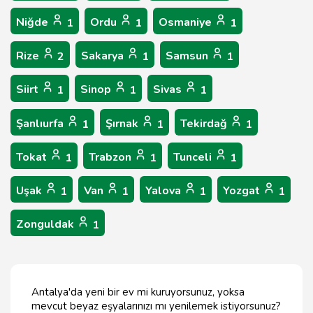
Niğde
Ordu
Osmaniye
1
1
1
Rize
Sakarya
Samsun
2
1
1
Siirt
Sinop
Sivas
1
1
1
Şanlıurfa
Şırnak
Tekirdağ
1
1
1
Tokat
Trabzon
Tunceli
1
1
1
Uşak
Van
Yalova
Yozgat
1
1
1
1
Zonguldak
1
Antalya'da yeni bir ev mi kuruyorsunuz, yoksa
mevcut beyaz eşyalarınızı mı yenilemek istiyorsunuz?