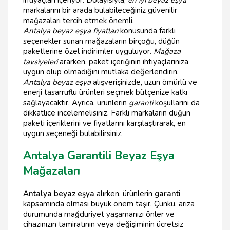
ihtiyaçları içeriyor. Dolayısıyla,
en iyi beyaz eşya
markalarını bir arada bulabileceğiniz güvenilir
mağazaları tercih etmek önemli.
Antalya beyaz eşya fiyatları
konusunda farklı
seçenekler sunan mağazaların birçoğu, düğün
paketlerine özel indirimler uyguluyor.
Mağaza
tavsiyeleri
ararken, paket içeriğinin ihtiyaçlarınıza
uygun olup olmadığını mutlaka değerlendirin.
Antalya beyaz eşya
alışverişinizde, uzun ömürlü ve
enerji tasarruflu ürünleri seçmek bütçenize katkı
sağlayacaktır. Ayrıca, ürünlerin
garanti
koşullarını da
dikkatlice incelemelisiniz. Farklı markaların düğün
paketi içeriklerini ve fiyatlarını karşılaştırarak, en
uygun seçeneği bulabilirsiniz.
Antalya Garantili Beyaz Eşya
Mağazaları
Antalya beyaz eşya
alırken, ürünlerin
garanti
kapsamında olması büyük önem taşır. Çünkü, arıza
durumunda mağduriyet yaşamanızı önler ve
cihazınızın tamiratının veya değişiminin ücretsiz