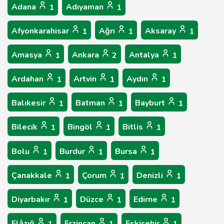
Adana
Adıyaman
1
1
Afyonkarahisar
Ağrı
Aksaray
1
1
1
Amasya
Ankara
Antalya
1
2
1
Ardahan
Artvin
Aydın
1
1
1
Balıkesir
Batman
Bayburt
1
1
1
Bilecik
Bingöl
Bitlis
1
1
1
Bolu
Burdur
Bursa
1
1
1
Çanakkale
Çorum
Denizli
1
1
1
Diyarbakır
Düzce
Edirne
1
1
1
Elâzığ
Erzincan
Eskişehir