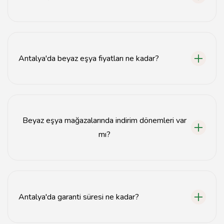
Beyaz eşya alırken enerji verimliliği, garanti süresi ve
müşteri yorumlarına dikkat etmelisiniz.
Antalya'da beyaz eşya fiyatları ne kadar?
Antalya'da beyaz eşya fiyatları marka ve modele göre
değişiklik göstermektedir; ortalama fiyatlar 2.000
TL'den başlamaktadır.
Beyaz eşya mağazalarında indirim dönemleri var
mı?
Evet, beyaz eşya mağazalarında genellikle yıl sonu, yaz
indirimleri ve özel günlerde kampanyalar
düzenlenmektedir.
Antalya'da garanti süresi ne kadar?