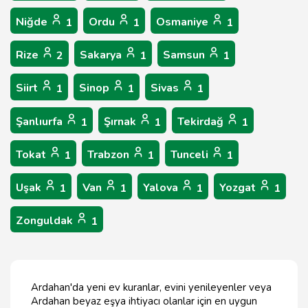
Niğde
Ordu
Osmaniye
1
1
1
Rize
Sakarya
Samsun
2
1
1
Siirt
Sinop
Sivas
1
1
1
Şanlıurfa
Şırnak
Tekirdağ
1
1
1
Tokat
Trabzon
Tunceli
1
1
1
Uşak
Van
Yalova
Yozgat
1
1
1
1
Zonguldak
1
Ardahan'da yeni ev kuranlar, evini yenileyenler veya
Ardahan beyaz eşya ihtiyacı olanlar için en uygun