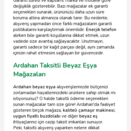
Garanti süresi ve kapsamı, marka ve modele göre
değişiklik gösterebilir. Bazı mağazalar ek garanti
seçenekleri sunarak, ürününüzü daha uzun süre
koruma altına almanıza olanak tanır. Bu nedenle,
alışveriş yapmadan önce farklı mağazaların garanti
politikalarını karşılaştırmak önemlidir.
Enerjik telefon
alırken bile garanti koşullarına dikkat etmek, uzun
vadede size avantaj sağlayacaktır. Unutmayın,
garanti sadece bir kağıt parçası değil, aynı zamanda
içinizin rahat etmesini sağlayan bir güvencedir.
Ardahan Taksitli Beyaz Eşya
Mağazaları
Ardahan beyaz eşya
alışverişlerinizde bütçenizi
zorlamadan hayallerinizdeki ürünlere sahip olmak mı
istiyorsunuz? O halde taksitli ödeme seçenekleri
sunan mağazalar tam size göre! Ardahan'da faaliyet
gösteren birçok mağaza,
kaliteli çamaşır makinesi
,
uygun fiyatlı buzdolabı
ve diğer
beyaz eş
ihtiyaçlarınız için cazip taksit imkanları sunuyor.
Peki, taksitli alışveriş yaparken nelere dikkat