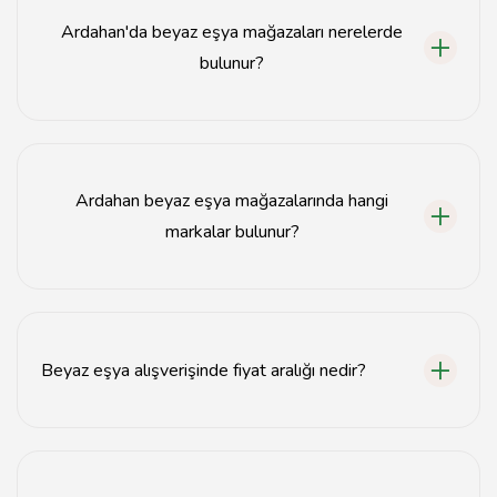
Ardahan'da beyaz eşya mağazaları nerelerde
bulunur?
Ardahan'da beyaz eşya mağazaları genellikle şehir
merkezinde ve ana caddelerde yer almaktadır.
Ardahan beyaz eşya mağazalarında hangi
markalar bulunur?
Ardahan beyaz eşya mağazalarında Bosch, Arçelik,
Beko gibi popüler markalar bulunmaktadır.
Beyaz eşya alışverişinde fiyat aralığı nedir?
Ardahan'daki beyaz eşya fiyatları, ürün türüne göre
2.000 TL'den başlayıp 10.000 TL'ye kadar
çıkabilmektedir.