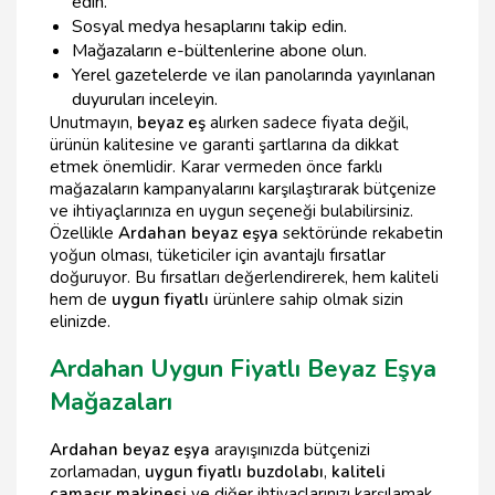
edin.
Sosyal medya hesaplarını takip edin.
Mağazaların e-bültenlerine abone olun.
Yerel gazetelerde ve ilan panolarında yayınlanan
duyuruları inceleyin.
Unutmayın,
beyaz eş
alırken sadece fiyata değil,
ürünün kalitesine ve garanti şartlarına da dikkat
etmek önemlidir. Karar vermeden önce farklı
mağazaların kampanyalarını karşılaştırarak bütçenize
ve ihtiyaçlarınıza en uygun seçeneği bulabilirsiniz.
Özellikle
Ardahan beyaz eşya
sektöründe rekabetin
yoğun olması, tüketiciler için avantajlı fırsatlar
doğuruyor. Bu fırsatları değerlendirerek, hem kaliteli
hem de
uygun fiyatlı
ürünlere sahip olmak sizin
elinizde.
Ardahan Uygun Fiyatlı Beyaz Eşya
Mağazaları
Ardahan beyaz eşya
arayışınızda bütçenizi
zorlamadan,
uygun fiyatlı buzdolabı
,
kaliteli
çamaşır makinesi
ve diğer ihtiyaçlarınızı karşılamak