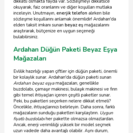
dikkatli olmakta fayda var. Sözleşmeyi dikkatlice
okuyarak, faiz oranlarını ve diğer koşulları mutlaka
inceleyin. Unutmayın,
enerjik telefon
alırken bile
sözleşme koşullarını anlamak önemlidir! Ardahan'da
elden taksit imkanı sunan
beyaz eş
mağazalarını
araştırarak, bütçenize en uygun seçeneği
bulabilirsiniz.
Ardahan Düğün Paketi Beyaz Eşya
Mağazaları
Evlilik hazırlığı yapan çiftler için düğün paketi, önemli
bir kolaylık sunar. Ardahan'da düğün paketi sunan
Ardahan beyaz eşya
mağazaları, genellikle
buzdolabı, çamaşır makinesi, bulaşık makinesi ve fırın
gibi temel ihtiyaçları içeren çeşitli paketler sunar.
Peki, bu paketleri seçerken nelere dikkat etmeli?
Öncelikle, ihtiyaçlarınızı belirleyin. Daha sonra, farklı
mağazaların sunduğu paketleri karşılaştırın.
Uygun
fiyatlı buzdolabı
her pakette olmazsa olmazlardan.
Ancak, enerji verimliliği yüksek bir model seçmek
uzun vadede daha avantajlı olabilir. Aynı durum,