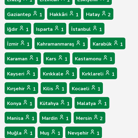
1
1
1
Gaziantep
Hakkâri
Hatay
1
1
2
Iğdır
Isparta
İstanbul
1
1
1
İzmir
Kahramanmaraş
Karabük
1
1
1
Karaman
Kars
Kastamonu
1
1
1
Kayseri
Kırıkkale
Kırklareli
1
1
1
Kırşehir
Kilis
Kocaeli
1
1
1
Konya
Kütahya
Malatya
1
1
1
Manisa
Mardin
Mersin
1
1
2
Muğla
Muş
Nevşehir
1
1
1