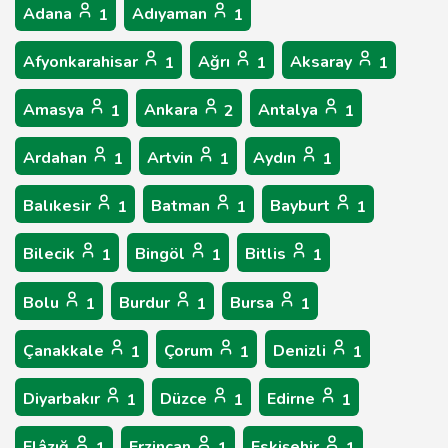
Adana
Adıyaman
1
1
Afyonkarahisar
Ağrı
Aksaray
1
1
1
Amasya
Ankara
Antalya
1
2
1
Ardahan
Artvin
Aydın
1
1
1
Balıkesir
Batman
Bayburt
1
1
1
Bilecik
Bingöl
Bitlis
1
1
1
Bolu
Burdur
Bursa
1
1
1
Çanakkale
Çorum
Denizli
1
1
1
Diyarbakır
Düzce
Edirne
1
1
1
Elâzığ
Erzincan
Eskişehir