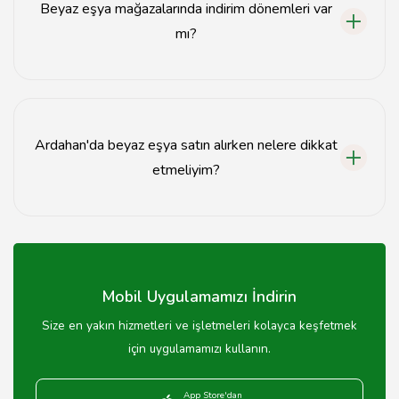
Beyaz eşya mağazalarında indirim dönemleri var
mı?
Evet, Ardahan'daki beyaz eşya mağazalarında
genellikle yaz ve kış sezonlarında indirim dönemleri
düzenlenmektedir.
Ardahan'da beyaz eşya satın alırken nelere dikkat
etmeliyim?
Beyaz eşya satın alırken enerji verimliliği, garanti süresi
ve ürün özelliklerine dikkat etmelisiniz.
Mobil Uygulamamızı İndirin
Size en yakın hizmetleri ve işletmeleri kolayca keşfetmek
için uygulamamızı kullanın.
App Store'dan