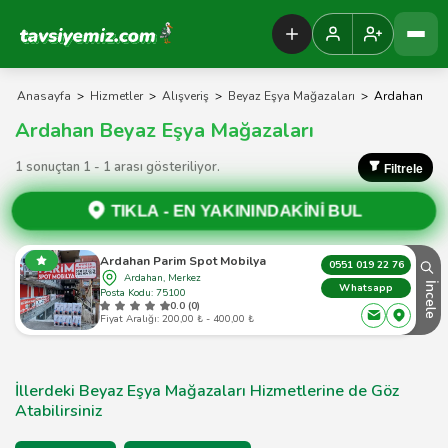
Tavsiyemiz Anasayfa
Anasayfa
>
Hizmetler
>
Alışveriş
>
Beyaz Eşya Mağazaları
>
Ardahan
Ardahan Beyaz Eşya Mağazaları
1 sonuçtan 1 - 1 arası gösteriliyor.
Filtrele
TIKLA -
EN YAKININDAKİNİ BUL
Ardahan Parim Spot Mobilya
0551 019 22 76
Ardahan, Merkez
İncele
Whatsapp
Posta Kodu: 75100
0.0 (0)
Fiyat Aralığı: 200,00 ₺ - 400,00 ₺
İllerdeki Beyaz Eşya Mağazaları Hizmetlerine de Göz
Atabilirsiniz