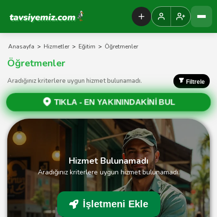
Tavsiyemiz Anasayfa
Anasayfa
>
Hizmetler
>
Eğitim
>
Öğretmenler
Öğretmenler
Aradığınız kriterlere uygun hizmet bulunamadı.
Filtrele
TIKLA -
EN YAKININDAKİNİ BUL
Hizmet Bulunamadı
Aradığınız kriterlere uygun hizmet bulunamadı.
İşletmeni Ekle