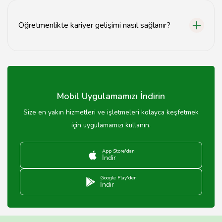
alanında lisans diplomasına sahip olmanız ve gerekli
sertifikaları edinmeniz gerekmektedir.
Öğretmenlikte kariyer gelişimi nasıl sağlanır?
Öğretmenlikte kariyer gelişimi için sürekli eğitim
programlarına katılmak, yüksek lisans yapmak ve
alanında uzmanlaşmak önemlidir.
Mobil Uygulamamızı İndirin
Size en yakın hizmetleri ve işletmeleri kolayca keşfetmek
için uygulamamızı kullanın.
App Store'dan
İndir
Google Play'den
İndir