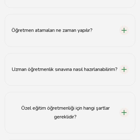
Öğretmenlik kariyerine adım atmak için öncelikle eğitim
fakültesinden mezun olmanız ve pedagojik formasyon
almanız gerekmektedir.
Öğretmen atamaları ne zaman yapılır?
Öğretmen atamaları genellikle her yıl yaz aylarında
yapılmakta olup, Milli Eğitim Bakanlığı'nın resmi
duyurularını takip etmeniz önemlidir.
Uzman öğretmenlik sınavına nasıl hazırlanabilirim?
Uzman öğretmenlik sınavına hazırlık için ilgili müfredatı
inceleyebilir, deneme sınavları çözebilir ve eğitim
seminerlerine katılabilirsiniz.
Özel eğitim öğretmenliği için hangi şartlar
gereklidir?
Özel eğitim öğretmeni olabilmek için özel eğitim