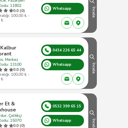
ecik, Pazaryeri
Kodu: 11802
Whatsapp
İncele
0.0 (0)
ralığı: 100,00 ₺ -
 ₺
 Kalbur
0434 226 65 44
orant
lis, Merkez
Kodu: 13100
Whatsapp
İncele
0.0 (0)
ralığı: 100,00 ₺ -
 ₺
r Et &
0532 399 65 15
khouse
dur, Çeltikçi
Kodu: 15070
Whatsapp
İncele
0.0 (0)