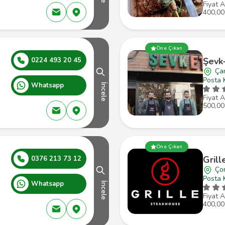
Fiyat A
400,00
Öne Çıkan
Şevk
0224 493 20 45
Ça
Posta 
Whatsapp
İncele
Fiyat A
500,00
Öne Çıkan
Gril
0376 213 73 12
Ço
Posta 
Whatsapp
İncele
Fiyat A
400,00