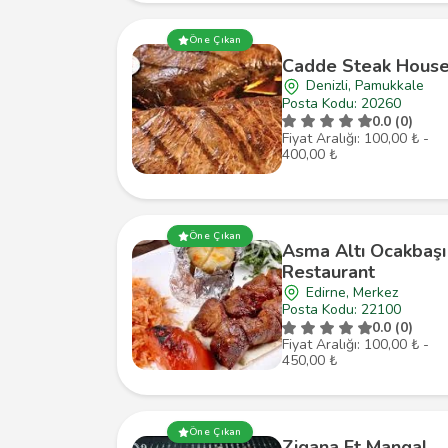
Öne Çıkan
Cadde Steak Hous
Denizli, Pamukkale
Posta Kodu: 20260
0.0 (0)
Fiyat Aralığı: 100,00 ₺ -
400,00 ₺
Öne Çıkan
Asma Altı Ocakbaşı
Restaurant
Edirne, Merkez
Posta Kodu: 22100
0.0 (0)
Fiyat Aralığı: 100,00 ₺ -
450,00 ₺
Öne Çıkan
Zigana Et Mangal