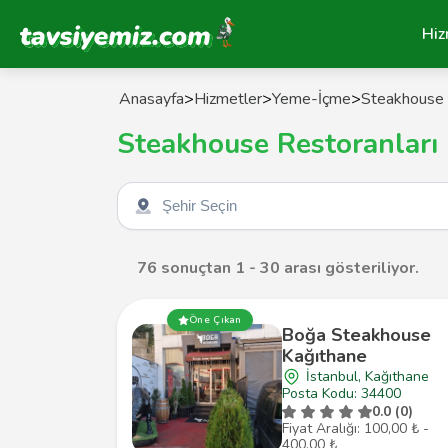
Tavsiyemiz Anasayfa
Hiz
Anasayfa
>
Hizmetler
>
Yeme-İçme
>
Steakhouse 
Steakhouse Restoranları
Şehir seçin
76 sonuçtan 1 - 30 arası gösteriliyor.
Öne Çıkan
Boğa Steakhouse
Kağıthane
İstanbul, Kağıthane
Posta Kodu: 34400
0.0 (0)
Fiyat Aralığı: 100,00 ₺ -
400,00 ₺