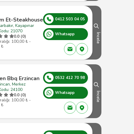
m Et-Steakhouse
0412 503 04 05
arbakır, Kayapınar
Kodu: 21070
Whatsapp
İncele
0.0 (0)
ralığı: 100,00 ₺ -
 ₺
en Bbq Erzincan
0532 412 70 98
incan, Merkez
Kodu: 24100
Whatsapp
İncele
0.0 (0)
ralığı: 100,00 ₺ -
 ₺