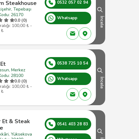
im Steakhouse
0532 057 02 94
işehir, Tepebaşı
Kodu: 26170
Whatsapp
İncele
0.0 (0)
ralığı: 100,00 ₺ -
 ₺
-Et
0538 725 10 54
resun, Merkez
Kodu: 28100
Whatsapp
İncele
0.0 (0)
ralığı: 100,00 ₺ -
 ₺
 Et & Steak
0541 403 28 83
e
kkâri, Yüksekova