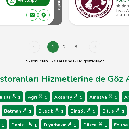
Posta 
Whatsapp
İncele
Fiyat A
450,00
1
2
3
76 sonuçtan 1-30 arasındakiler gösteriliyor
storanları Hizmetlerine de Göz A
hisar
Ağrı
Aksaray
Amasya
A
1
1
1
1
Batman
Bilecik
Bingöl
Bitlis
1
1
1
1
Denizli
Diyarbakır
Düzce
Edirne
1
1
1
1