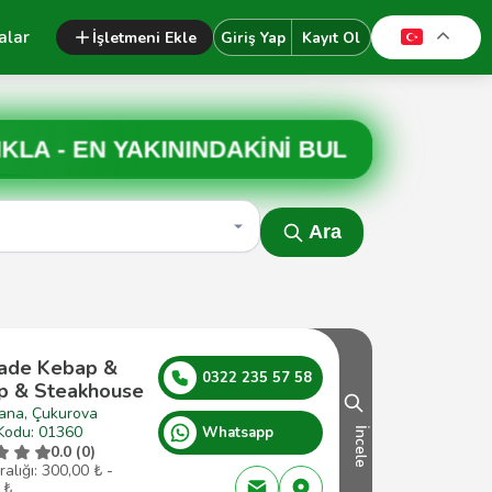
alar
İşletmeni Ekle
Giriş Yap
Kayıt Ol
IKLA -
EN YAKININDAKİNİ BUL
Ara
ade Kebap &
0322 235 57 58
p & Steakhouse
ana, Çukurova
Kodu: 01360
Whatsapp
İncele
0.0 (0)
ralığı: 300,00 ₺ -
 ₺