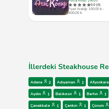
Posta Kodu: 29010
0.0 (0)
Fiyat Aralığı: 100,00 ₺ -
400,00 ₺
İllerdeki Steakhouse Re
Adana
Adıyaman
Afyonkara
2
1
Aydın
Balıkesir
Bartın
1
1
1
Çanakkale
Çankırı
Çorum
1
1