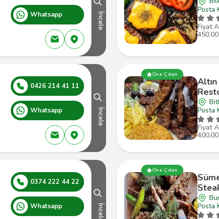
Bil
Posta 
Whatsapp
İncele
Fiyat A
450,00
Öne Çıkan
Altın
0426 214 41 11
Rest
Bit
Posta 
Whatsapp
İncele
Fiyat A
400,00
Öne Çıkan
Süme
0374 222 44 22
Stea
Bur
Posta 
Whatsapp
İncele