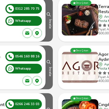
Öne Çıkan
Terr
0312 285 70 75
Rest
An
Posta 
Whatsapp
İncele
Fiyat A
500,00
Öne Çıkan
Agor
e
0546 160 88 16
Aydı
Ayd
Posta 
Whatsapp
İncele
Fiyat A
400,00
Öne Çıkan
ant
Cıngı
0266 246 33 03