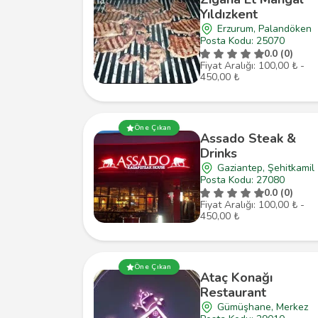
Yıldızkent
Erzurum, Palandöken
Posta Kodu: 25070
0.0 (0)
Fiyat Aralığı: 100,00 ₺ -
450,00 ₺
Öne Çıkan
Assado Steak &
Drinks
Gaziantep, Şehitkamil
Posta Kodu: 27080
0.0 (0)
Fiyat Aralığı: 100,00 ₺ -
450,00 ₺
Öne Çıkan
Ataç Konağı
Restaurant
Gümüşhane, Merkez