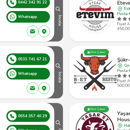
Etev
0442 342 91 22
Esk
Posta 
Whatsapp
İncele
Fiyat A
450,00
Öne Çıkan
Şükr
0533 741 67 21
Gi
Posta 
Whatsapp
İncele
Fiyat A
500,00
Öne Çıkan
Yaşar
0554 357 40 29
Hous
Ha