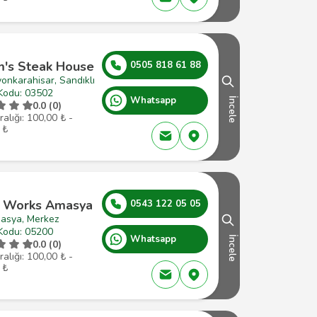
's Steak House
0505 818 61 88
onkarahisar, Sandıklı
Kodu: 03502
Whatsapp
İncele
0.0 (0)
ralığı: 100,00 ₺ -
 ₺
 Works Amasya
0543 122 05 05
asya, Merkez
Kodu: 05200
Whatsapp
İncele
0.0 (0)
ralığı: 100,00 ₺ -
 ₺