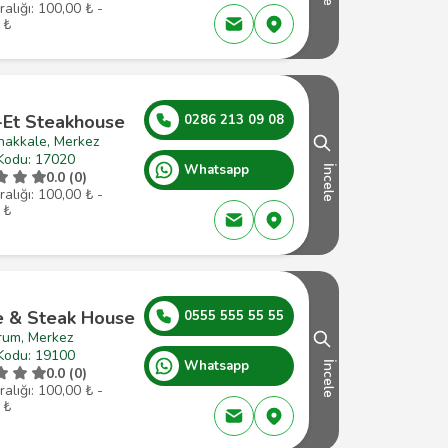
ralığı: 100,00 ₺ -
 ₺
-Et Steakhouse
0286 213 09 08
nakkale, Merkez
Kodu: 17020
Whatsapp
İncele
0.0 (0)
ralığı: 100,00 ₺ -
 ₺
le & Steak House
0555 555 55 55
rum, Merkez
Kodu: 19100
Whatsapp
İncele
0.0 (0)
ralığı: 100,00 ₺ -
 ₺