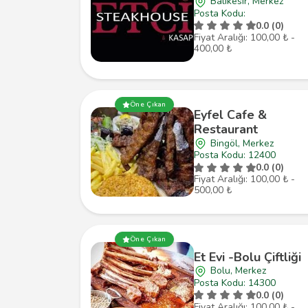
Balıkesir, Merkez
Posta Kodu:
0.0 (0)
Fiyat Aralığı: 100,00 ₺ -
400,00 ₺
Öne Çıkan
Eyfel Cafe &
Restaurant
Bingöl, Merkez
Posta Kodu: 12400
0.0 (0)
Fiyat Aralığı: 100,00 ₺ -
500,00 ₺
Öne Çıkan
Et Evi -Bolu Çiftliği
Bolu, Merkez
Posta Kodu: 14300
0.0 (0)
Fiyat Aralığı: 100,00 ₺ -