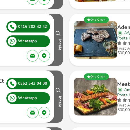
Öne Çıkan
Adem
0416 202 42 42
Afy
Posta 
Whatsapp
İncele
Fiyat A
500,00
Öne Çıkan
Et
Meat
0552 543 04 00
Am
Posta 
Whatsapp
İncele
Fiyat A
500,00