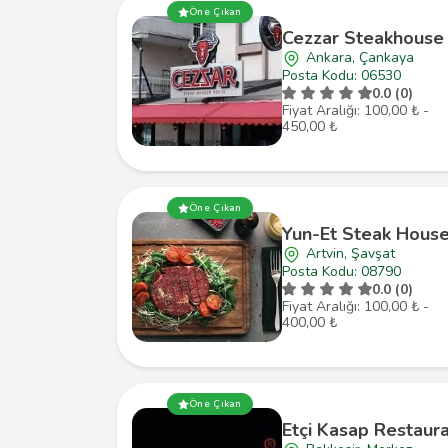
Öne Çıkan
Cezzar Steakhouse
Ankara, Çankaya
Posta Kodu: 06530
0.0 (0)
Fiyat Aralığı: 100,00 ₺ -
450,00 ₺
Öne Çıkan
Yun-Et Steak Hous
Artvin, Şavşat
Posta Kodu: 08790
0.0 (0)
Fiyat Aralığı: 100,00 ₺ -
400,00 ₺
Öne Çıkan
Etçi Kasap Restaur