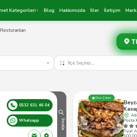
met Kategorileri
Blog
Hakkımızda
İller
İletişim
Mark
Restoranları
T
İlçe seçin
Öne Çıkan
Beyz
0532 631 46 04
Kasa
Ad
Posta 
Whatsapp
İncele
Fiyat A
600,00