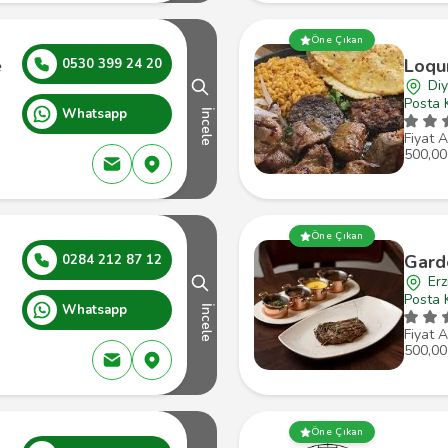
Öne Çıkan
e
Loqu
0530 399 24 20
Diy
Posta 
Whatsapp
İncele
Fiyat A
500,00
Öne Çıkan
Gard
0284 212 87 12
Erz
Posta 
Whatsapp
İncele
Fiyat A
500,00
Öne Çıkan