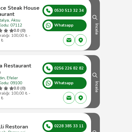
ace Steak House
0530 513 32 34
aurant
talya, Aksu
Kodu: 07112
Whatsapp
İncele
0.0 (0)
ralığı: 100,00 ₺ -
 ₺
a Restaurant
0256 226 82 82
n
ın, Efeler
Kodu: 09100
Whatsapp
İncele
0.0 (0)
ralığı: 100,00 ₺ -
 ₺
lli Restoran
0228 385 33 11