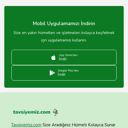
Sucular, İstanbul genelinde hizmet vermektedir.
Sucular, hem bireysel hem de kurumsal müşterilere
damacana su ve su arıtma sistemleri konusunda hizmet
sunmaktadır.
Mobil Uygulamamızı İndirin
Size en yakın hizmetleri ve işletmeleri kolayca keşfetmek
için uygulamamızı kullanın.
App Store'dan
İndir
Google Play'den
İndir
Tavsiyemiz.com
Size Aradığınız Hizmeti Kolayca Sunar