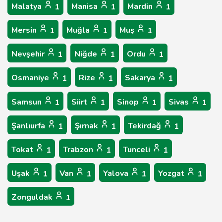
Malatya
Manisa
Mardin
1
1
1
Mersin
Muğla
Muş
1
1
1
Nevşehir
Niğde
Ordu
1
1
1
Osmaniye
Rize
Sakarya
1
1
1
Samsun
Siirt
Sinop
Sivas
1
1
1
1
Şanlıurfa
Şırnak
Tekirdağ
1
1
1
Tokat
Trabzon
Tunceli
1
1
1
Uşak
Van
Yalova
Yozgat
1
1
1
1
Zonguldak
1