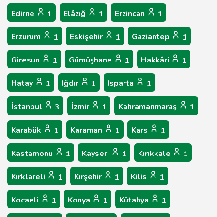
Edirne
Elâzığ
Erzincan
1
1
1
Erzurum
Eskişehir
Gaziantep
1
1
1
Giresun
Gümüşhane
Hakkâri
1
1
1
Hatay
Iğdır
Isparta
1
1
1
İstanbul
İzmir
Kahramanmaraş
3
1
1
Karabük
Karaman
Kars
1
1
1
Kastamonu
Kayseri
Kırıkkale
1
1
1
Kırklareli
Kırşehir
Kilis
1
1
1
Kocaeli
Konya
Kütahya
1
1
1