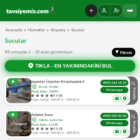
Tavsiyemiz Anasayfa
Anasayfa
>
Hizmetler
>
Alışveriş
>
Sucular
Sucular
89 sonuçtan 1 - 30 arası gösteriliyor.
Filtrele
TIKLA -
EN YAKININDAKİNİ BUL
Beşevler Üçevler Kirazliyayla Su
0535 344 19 29
Bursa, Nilüfer
İncele
Whatsapp
Posta Kodu: 16285
0.0 (0)
Fiyat Aralığı: 100,00 ₺ - 300,00 ₺
Adana Sucu
0500 000 00 00
Adana, Çukurova
İncele
Whatsapp
Posta Kodu: 01360
0.0 (0)
Fiyat Aralığı: 100,00 ₺ - 400,00 ₺