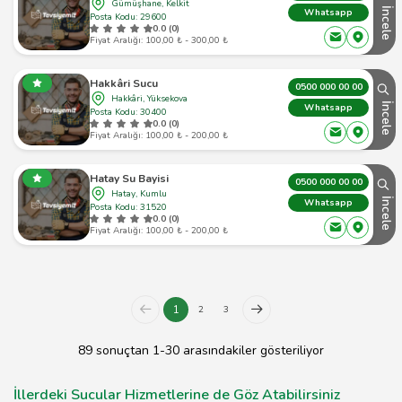
Gümüşhane, Kelkit
İncele
Whatsapp
Posta Kodu: 29600
0.0 (0)
Fiyat Aralığı: 100,00 ₺ - 300,00 ₺
Hakkâri Sucu
0500 000 00 00
Hakkâri, Yüksekova
İncele
Whatsapp
Posta Kodu: 30400
0.0 (0)
Fiyat Aralığı: 100,00 ₺ - 200,00 ₺
Hatay Su Bayisi
0500 000 00 00
Hatay, Kumlu
İncele
Whatsapp
Posta Kodu: 31520
0.0 (0)
Fiyat Aralığı: 100,00 ₺ - 200,00 ₺
1
2
3
89 sonuçtan 1-30 arasındakiler gösteriliyor
İllerdeki Sucular Hizmetlerine de Göz Atabilirsiniz