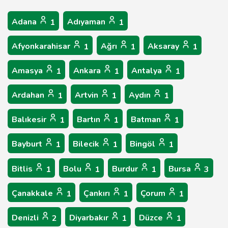
Adana
Adıyaman
1
1
Afyonkarahisar
Ağrı
Aksaray
1
1
1
Amasya
Ankara
Antalya
1
1
1
Ardahan
Artvin
Aydın
1
1
1
Balıkesir
Bartın
Batman
1
1
1
Bayburt
Bilecik
Bingöl
1
1
1
Bitlis
Bolu
Burdur
Bursa
1
1
1
3
Çanakkale
Çankırı
Çorum
1
1
1
Denizli
Diyarbakır
Düzce
2
1
1