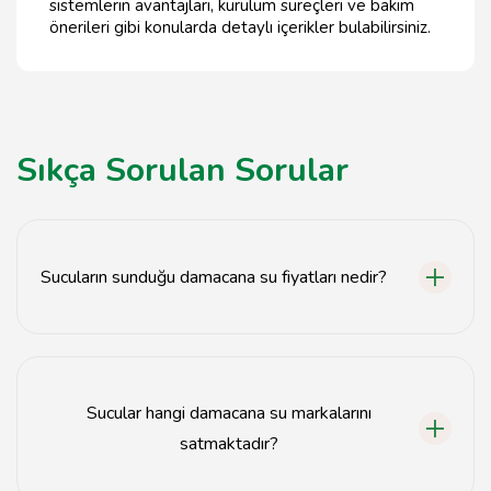
sistemlerin avantajları, kurulum süreçleri ve bakım
önerileri gibi konularda detaylı içerikler bulabilirsiniz.
Sıkça Sorulan Sorular
Sucuların sunduğu damacana su fiyatları nedir?
Sucular, İstanbul'da en kaliteli damacana suyu en uygun
fiyatlarla sunmaktadır. Fiyatlar, su çeşidine göre
değişiklik göstermektedir. Detaylı bilgi için web sitemizi
Sucular hangi damacana su markalarını
ziyaret edebilir veya müşteri hizmetlerimizle iletişime
geçebilirsiniz.
satmaktadır?