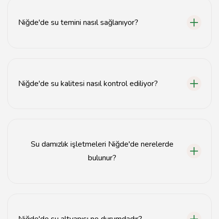
Niğde'de su temini nasıl sağlanıyor?
Niğde'de su temini, yer altı su kaynakları ve su arıtma
tesisleri aracılığıyla sağlanmaktadır.
Niğde'de su kalitesi nasıl kontrol ediliyor?
Su kalitesi, düzenli olarak yapılan laboratuvar testleri ve
analizlerle kontrol edilmektedir.
Su damızlık işletmeleri Niğde'de nerelerde
bulunur?
Niğde'de çeşitli su damızlık işletmeleri, özellikle tarım
alanlarına yakın bölgelerde bulunmaktadır.
Niğde'de su altyapısı ne durumdadır?