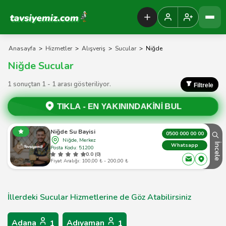
Tavsiyemiz Anasayfa
Anasayfa
>
Hizmetler
>
Alışveriş
>
Sucular
>
Niğde
Niğde Sucular
1 sonuçtan 1 - 1 arası gösteriliyor.
Filtrele
TIKLA -
EN YAKININDAKİNİ BUL
Niğde Su Bayisi
0500 000 00 00
Niğde, Merkez
İncele
Whatsapp
Posta Kodu: 51200
0.0 (0)
Fiyat Aralığı: 100,00 ₺ - 200,00 ₺
İllerdeki Sucular Hizmetlerine de Göz Atabilirsiniz
Adana
Adıyaman
1
1