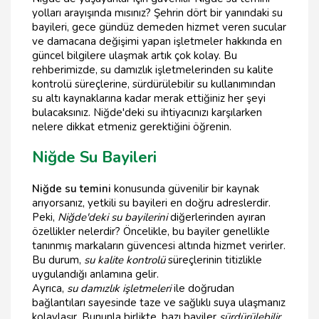
yolları arayışında mısınız? Şehrin dört bir yanındaki su
bayileri, gece gündüz demeden hizmet veren sucular
ve damacana değişimi yapan işletmeler hakkında en
güncel bilgilere ulaşmak artık çok kolay. Bu
rehberimizde, su damızlık işletmelerinden su kalite
kontrolü süreçlerine, sürdürülebilir su kullanımından
su altı kaynaklarına kadar merak ettiğiniz her şeyi
bulacaksınız. Niğde'deki su ihtiyacınızı karşılarken
nelere dikkat etmeniz gerektiğini öğrenin.
Niğde Su Bayileri
Niğde su temini
konusunda güvenilir bir kaynak
arıyorsanız, yetkili su bayileri en doğru adreslerdir.
Peki,
Niğde'deki su bayilerini
diğerlerinden ayıran
özellikler nelerdir? Öncelikle, bu bayiler genellikle
tanınmış markaların güvencesi altında hizmet verirler.
Bu durum,
su kalite kontrolü
süreçlerinin titizlikle
uygulandığı anlamına gelir.
Ayrıca,
su damızlık işletmeleri
ile doğrudan
bağlantıları sayesinde taze ve sağlıklı suya ulaşmanız
kolaylaşır. Bununla birlikte, bazı bayiler
sürdürülebilir