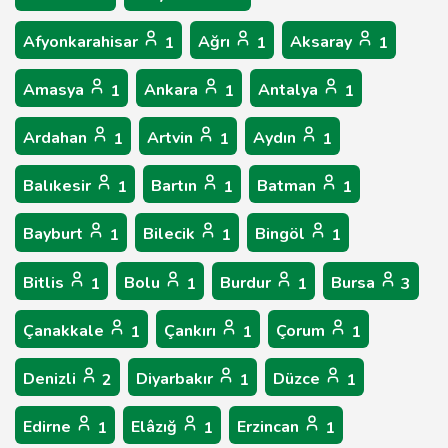
Afyonkarahisar
Ağrı
Aksaray
1
1
1
Amasya
Ankara
Antalya
1
1
1
Ardahan
Artvin
Aydın
1
1
1
Balıkesir
Bartın
Batman
1
1
1
Bayburt
Bilecik
Bingöl
1
1
1
Bitlis
Bolu
Burdur
Bursa
1
1
1
3
Çanakkale
Çankırı
Çorum
1
1
1
Denizli
Diyarbakır
Düzce
2
1
1
Edirne
Elâzığ
Erzincan
1
1
1