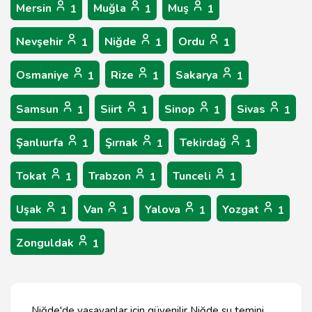
Mersin
Muğla
Muş
1
1
1
Nevşehir
Niğde
Ordu
1
1
1
Osmaniye
Rize
Sakarya
1
1
1
Samsun
Siirt
Sinop
Sivas
1
1
1
1
Şanlıurfa
Şırnak
Tekirdağ
1
1
1
Tokat
Trabzon
Tunceli
1
1
1
Uşak
Van
Yalova
Yozgat
1
1
1
1
Zonguldak
1
Niğde'de yaşayanlar için güvenilir Niğde su temini