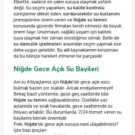
Elbette, sadece en yakın sucuya ulaşmak yeterli
değil. Su seçimi yaparken,
su kalite kontrolü
süreçlerine dikkat eden,
sürdürülebilir su kullanımı
prensiplerine önem veren ve
Niğde su temini
konusunda güvenilir firmaları tercih etmeniz de büyük
önem taşır. Unutmayın, sağlıklı yaşam için kaliteli
suya ulaşmak her zaman önceliğimiz olmalı. Belki de
su damızlık işletmeleri
arasından seçim yapmak size
daha uygun gelebilir.
Su alt
kaynaklarının korunması
da bu bilinçle hareket etmenin bir parçasıdır.
Niğde Gece Açık Su Bayileri
Ani su ihtiyaçlarınız için
Niğde
'de gece açık sucu
bulmak bazen zor olabilir. Ancak endişelenmeyin!
Birkaç basit yöntemle, gece geç saatlerde bile
Niğde su temini
sağlayabilirsiniz. Özellikle yaz
aylarında ve sıcak havalarda, gece saatlerinde su
ihtiyacı artabilir. Bu durumlarda, 7/24 hizmet veren su
bayilerini bilmek önemlidir.
Peki,
Niğde
'de gece açık sucuya nasıl ulaşabilirsiniz?
İşte bazı ipuçları: