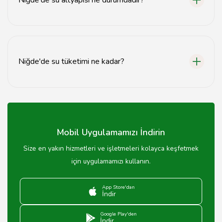
Niğde'nin su altyapısı, son yıllarda yapılan yatırımlarla
modernize edilmiştir.
Niğde'de su tüketimi ne kadar?
Niğde'de yıllık su tüketimi, nüfus ve tarımsal
faaliyetlere bağlı olarak değişiklik göstermektedir.
Mobil Uygulamamızı İndirin
Size en yakın hizmetleri ve işletmeleri kolayca keşfetmek
için uygulamamızı kullanın.
App Store'dan
İndir
Google Play'den
İndir