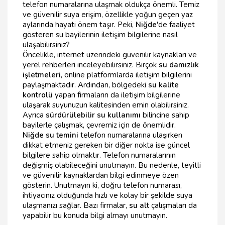
telefon numaralarına ulaşmak oldukça önemli. Temiz
ve güvenilir suya erişim, özellikle yoğun geçen yaz
aylarında hayati önem taşır. Peki,
Niğde
'de faaliyet
gösteren su bayilerinin iletişim bilgilerine nasıl
ulaşabilirsiniz?
Öncelikle, internet üzerindeki güvenilir kaynakları ve
yerel rehberleri inceleyebilirsiniz. Birçok
su damızlık
işletmeleri
, online platformlarda iletişim bilgilerini
paylaşmaktadır. Ardından, bölgedeki
su kalite
kontrolü
yapan firmaların da iletişim bilgilerine
ulaşarak suyunuzun kalitesinden emin olabilirsiniz.
Ayrıca
sürdürülebilir su kullanımı
bilincine sahip
bayilerle çalışmak, çevremiz için de önemlidir.
Niğde su temini
telefon numaralarına ulaşırken
dikkat etmeniz gereken bir diğer nokta ise güncel
bilgilere sahip olmaktır. Telefon numaralarının
değişmiş olabileceğini unutmayın. Bu nedenle, teyitli
ve güvenilir kaynaklardan bilgi edinmeye özen
gösterin. Unutmayın ki, doğru telefon numarası,
ihtiyacınız olduğunda hızlı ve kolay bir şekilde suya
ulaşmanızı sağlar. Bazı firmalar,
su alt
çalışmaları da
yapabilir bu konuda bilgi almayı unutmayın.