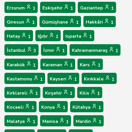
Erzurum
Eskişehir
Gaziantep
1
1
1
Giresun
Gümüşhane
Hakkâri
1
1
1
Hatay
Iğdır
Isparta
1
1
1
İstanbul
İzmir
Kahramanmaraş
3
1
1
Karabük
Karaman
Kars
1
1
1
Kastamonu
Kayseri
Kırıkkale
1
1
1
Kırklareli
Kırşehir
Kilis
1
1
1
Kocaeli
Konya
Kütahya
1
1
1
Malatya
Manisa
Mardin
1
1
1