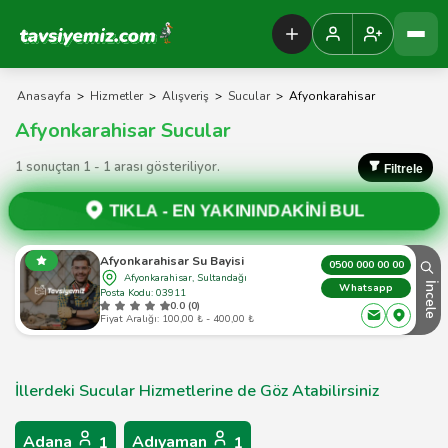
Tavsiyemiz Anasayfa
Anasayfa
>
Hizmetler
>
Alışveriş
>
Sucular
>
Afyonkarahisar
Afyonkarahisar Sucular
1 sonuçtan 1 - 1 arası gösteriliyor.
Filtrele
TIKLA -
EN YAKININDAKİNİ BUL
Afyonkarahisar Su Bayisi
0500 000 00 00
Afyonkarahisar, Sultandağı
İncele
Whatsapp
Posta Kodu: 03911
0.0 (0)
Fiyat Aralığı: 100,00 ₺ - 400,00 ₺
İllerdeki Sucular Hizmetlerine de Göz Atabilirsiniz
Adana
Adıyaman
1
1