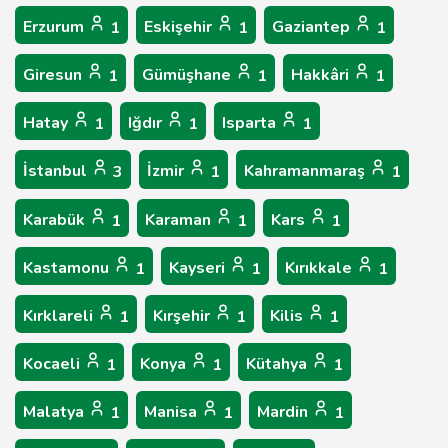
Erzurum
Eskişehir
Gaziantep
1
1
1
Giresun
Gümüşhane
Hakkâri
1
1
1
Hatay
Iğdır
Isparta
1
1
1
İstanbul
İzmir
Kahramanmaraş
3
1
1
Karabük
Karaman
Kars
1
1
1
Kastamonu
Kayseri
Kırıkkale
1
1
1
Kırklareli
Kırşehir
Kilis
1
1
1
Kocaeli
Konya
Kütahya
1
1
1
Malatya
Manisa
Mardin
1
1
1