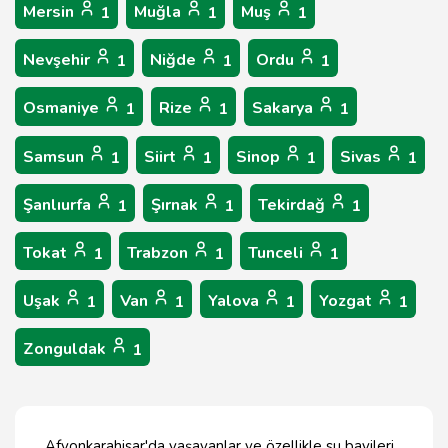
Mersin
Muğla
Muş
1
1
1
Nevşehir
Niğde
Ordu
1
1
1
Osmaniye
Rize
Sakarya
1
1
1
Samsun
Siirt
Sinop
Sivas
1
1
1
1
Şanlıurfa
Şırnak
Tekirdağ
1
1
1
Tokat
Trabzon
Tunceli
1
1
1
Uşak
Van
Yalova
Yozgat
1
1
1
1
Zonguldak
1
Afyonkarahisar'da yaşayanlar ve özellikle su bayileri