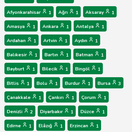
Afyonkarahisar
Ağrı
Aksaray
1
1
1
Amasya
Ankara
Antalya
1
1
1
Ardahan
Artvin
Aydın
1
1
1
Balıkesir
Bartın
Batman
1
1
1
Bayburt
Bilecik
Bingöl
1
1
1
Bitlis
Bolu
Burdur
Bursa
1
1
1
3
Çanakkale
Çankırı
Çorum
1
1
1
Denizli
Diyarbakır
Düzce
2
1
1
Edirne
Elâzığ
Erzincan
1
1
1