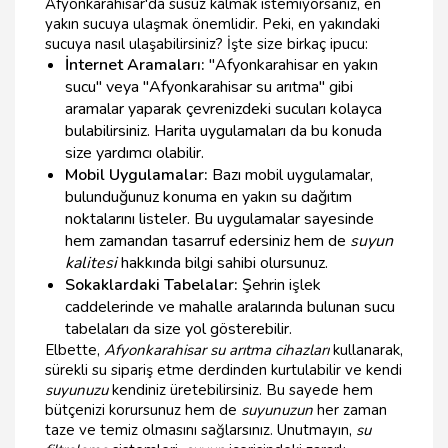
Afyonkarahisar'da susuz kalmak istemiyorsanız, en
yakın sucuya ulaşmak önemlidir. Peki, en yakındaki
sucuya nasıl ulaşabilirsiniz? İşte size birkaç ipucu:
İnternet Aramaları:
"Afyonkarahisar en yakın
sucu" veya "Afyonkarahisar su arıtma" gibi
aramalar yaparak çevrenizdeki sucuları kolayca
bulabilirsiniz. Harita uygulamaları da bu konuda
size yardımcı olabilir.
Mobil Uygulamalar:
Bazı mobil uygulamalar,
bulunduğunuz konuma en yakın su dağıtım
noktalarını listeler. Bu uygulamalar sayesinde
hem zamandan tasarruf edersiniz hem de
suyun
kalitesi
hakkında bilgi sahibi olursunuz.
Sokaklardaki Tabelalar:
Şehrin işlek
caddelerinde ve mahalle aralarında bulunan sucu
tabelaları da size yol gösterebilir.
Elbette,
Afyonkarahisar su arıtma cihazları
kullanarak,
sürekli su sipariş etme derdinden kurtulabilir ve kendi
suyunuzu
kendiniz üretebilirsiniz. Bu sayede hem
bütçenizi korursunuz hem de
suyunuzun
her zaman
taze ve temiz olmasını sağlarsınız. Unutmayın,
su