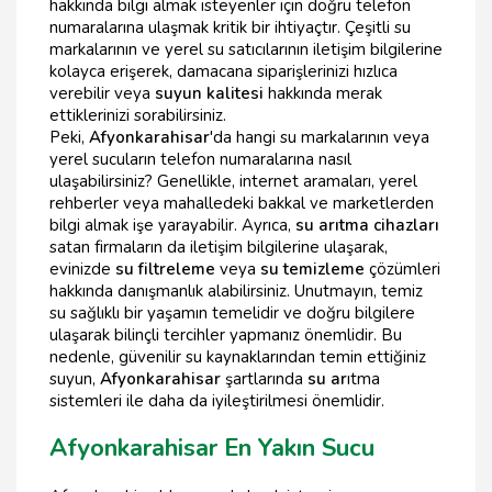
hakkında bilgi almak isteyenler için doğru telefon
numaralarına ulaşmak kritik bir ihtiyaçtır. Çeşitli su
markalarının ve yerel su satıcılarının iletişim bilgilerine
kolayca erişerek, damacana siparişlerinizi hızlıca
verebilir veya
suyun kalitesi
hakkında merak
ettiklerinizi sorabilirsiniz.
Peki,
Afyonkarahisar
'da hangi su markalarının veya
yerel sucuların telefon numaralarına nasıl
ulaşabilirsiniz? Genellikle, internet aramaları, yerel
rehberler veya mahalledeki bakkal ve marketlerden
bilgi almak işe yarayabilir. Ayrıca,
su arıtma cihazları
satan firmaların da iletişim bilgilerine ulaşarak,
evinizde
su filtreleme
veya
su temizleme
çözümleri
hakkında danışmanlık alabilirsiniz. Unutmayın, temiz
su sağlıklı bir yaşamın temelidir ve doğru bilgilere
ulaşarak bilinçli tercihler yapmanız önemlidir. Bu
nedenle, güvenilir su kaynaklarından temin ettiğiniz
suyun,
Afyonkarahisar
şartlarında
su ar
ıtma
sistemleri ile daha da iyileştirilmesi önemlidir.
Afyonkarahisar En Yakın Sucu