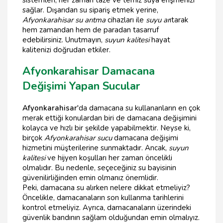
sistemleri, her zaman taze ve temiz suya erişmenizi
sağlar. Dışarıdan su sipariş etmek yerine,
Afyonkarahisar su arıtma
cihazları ile
suyu ar
ıtarak
hem zamandan hem de paradan tasarruf
edebilirsiniz. Unutmayın,
suyun kalitesi
hayat
kalitenizi doğrudan etkiler.
Afyonkarahisar Damacana
Değişimi Yapan Sucular
Afyonkarahisar
'da damacana su kullananların en çok
merak ettiği konulardan biri de damacana değişimini
kolayca ve hızlı bir şekilde yapabilmektir. Neyse ki,
birçok
Afyonkarahisar sucu
damacana değişimi
hizmetini müşterilerine sunmaktadır. Ancak,
suyun
kalitesi
ve hijyen koşulları her zaman öncelikli
olmalıdır. Bu nedenle, seçeceğiniz su bayisinin
güvenilirliğinden emin olmanız önemlidir.
Peki, damacana su alırken nelere dikkat etmeliyiz?
Öncelikle, damacanaların son kullanma tarihlerini
kontrol etmeliyiz. Ayrıca, damacanaların üzerindeki
güvenlik bandının sağlam olduğundan emin olmalıyız.