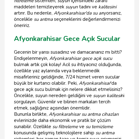
filtreleme
sistemleri,
suyun
içerisindeki zararlı
maddeleri temizleyerek
suyun
tadını ve
kalitesini
artırır. Bu nedenle,
Afyonkarahisar'da su ar
ıyorsanız,
öncelikle
su arıtma
seçeneklerini değerlendirmenizi
öneririz.
Afyonkarahisar Gece Açık Sucular
Gecenin bir yarısı susadınız ve damacananız mı bitti?
Endişelenmeyin,
Afyonkarahisar gece açık sucu
bulmak artık çok kolay! Acil su ihtiyacınız olduğunda,
özellikle yaz aylarında veya beklenmedik
misafirleriniz geldiğinde, 7/24 hizmet veren sucular
büyük bir kurtarıcı olabilir. Peki,
Afyonkarahisar
'da
gece açık sucu bulmak için nelere dikkat etmelisiniz?
Öncelikle, suyun nereden geldiğini ve
suyun kalitesi
ni
sorgulayın. Güvenilir ve bilinen markaları tercih
etmek, sağlığınız açısından önemlidir.
Bununla birlikte,
Afyonkarahisar su arıtma cihazları
evlerinizde daha ekonomik ve pratik bir çözüm
sunabilir. Özellikle
su filtreleme
ve
su temizleme
konusunda gelişmiş teknolojilere sahip
su arıtma