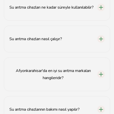
Su arıtma cihazları ne kadar süreyle kullanılabilir?
Su arıtma cihazlarının ömrü, modeline ve kullanım
koşullarına bağlı olarak genellikle 5-10 yıl arasındadır.
Su arıtma cihazları nasıl çalışır?
Su arıtma cihazları, suyu filtreleme ve kimyasal
işlemlerle temizleyerek zararlı maddeleri ortadan
kaldırır.
Afyonkarahisar'da en iyi su arıtma markaları
hangileridir?
Afyonkarahisar'da popüler su arıtma markaları arasında
XYZ, ABC ve DEF yer almaktadır.
Su arıtma cihazlarının bakımı nasıl yapılır?