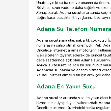
Unutmayın ki
su bakım
ve onarımı da önemli b
Böylece, uzun vadede daha sağlıklı ve ekono
Sonuç olarak,
Adana sucular
arasında seçim
doğru karar olacaktır. İhtiyaçlarınızı belirleyi
Adana Su Telefon Numara
Adana sucuları
na ulaşmak artık çok kolay! İ
numarasına sahip olmak önemlidir. Peki,
Ada
Öncelikle, internet arama motorlarını kullana
web sitelerini ziyaret ederek de güncel telef
gece saatlerinde açık olan
Adana sucuları
nı
Ayrıca,
su tesisatı
ile ilgili bir sorununuz v
Adana'da su bakım
ve onarım hizmeti veren 
kaliteli hizmet
almak sizin için artık çok daha
Adana En Yakın Sucu
Adana sucular
arasında size en yakın olanı b
hizmetine ihtiyaç duyun, yakınınızdaki
Adana 
Öncelikle, internet üzerindeki harita uygul