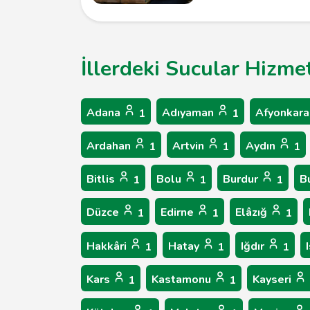
İllerdeki Sucular Hizmet
Adana
Adıyaman
Afyonkara
1
1
Ardahan
Artvin
Aydın
1
1
1
Bitlis
Bolu
Burdur
B
1
1
1
Düzce
Edirne
Elâzığ
1
1
1
Hakkâri
Hatay
Iğdır
1
1
1
Kars
Kastamonu
Kayseri
1
1