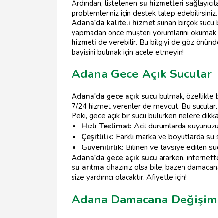
Ardından, listelenen
su hizmetleri
sağlayıcıla
problemleriniz için destek talep edebilirsiniz.
Adana'da kaliteli hizmet
sunan birçok sucu b
yapmadan önce müşteri yorumlarını okumak v
hizmeti
de verebilir. Bu bilgiyi de göz önünd
bayisini bulmak için acele etmeyin!
Adana Gece Açık Sucular
Adana'da gece açık sucu
bulmak, özellikle 
7/24 hizmet verenler de mevcut. Bu sucular,
Peki, gece açık bir sucu bulurken nelere dikk
Hızlı Teslimat:
Acil durumlarda suyunuzun
Çeşitlilik:
Farklı marka ve boyutlarda su s
Güvenilirlik:
Bilinen ve tavsiye edilen su
Adana'da gece açık sucu
ararken, internet
su arıtma
cihazınız olsa bile, bazen damacana
size yardımcı olacaktır. Afiyetle için!
Adana Damacana Değişimi