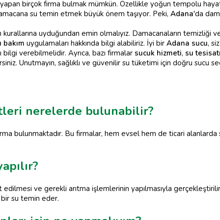
yapan birçok firma bulmak mümkün. Özellikle yoğun tempolu hayat
de damacana su temin etmek büyük önem taşıyor. Peki,
Adana
'da dam
n kurallarına uyduğundan emin olmalıyız. Damacanaların temizliği ve
u bakım
uygulamaları hakkında bilgi alabiliriz. İyi bir
Adana sucu
, s
ilgi verebilmelidir. Ayrıca, bazı firmalar
sucuk hizmeti
,
su tesisat
ilirsiniz. Unutmayın, sağlıklı ve güvenilir su tüketimi için doğru sucu 
leri nerelerde bulunabilir?
rma bulunmaktadır. Bu firmalar, hem evsel hem de ticari alanlarda suy
apılır?
 edilmesi ve gerekli arıtma işlemlerinin yapılmasıyla gerçekleştiril
 bir su temin eder.