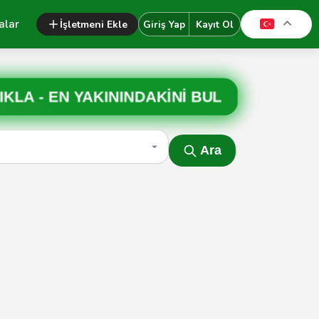
alar
İşletmeni Ekle
Giriş Yap
Kayıt Ol
IKLA -
EN YAKININDAKİNİ BUL
Ara