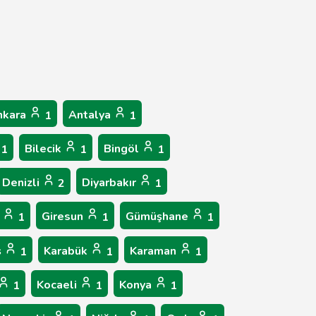
nkara
Antalya
1
1
Bilecik
Bingöl
1
1
1
Denizli
Diyarbakır
2
1
p
Giresun
Gümüşhane
1
1
1
ş
Karabük
Karaman
1
1
1
Kocaeli
Konya
1
1
1