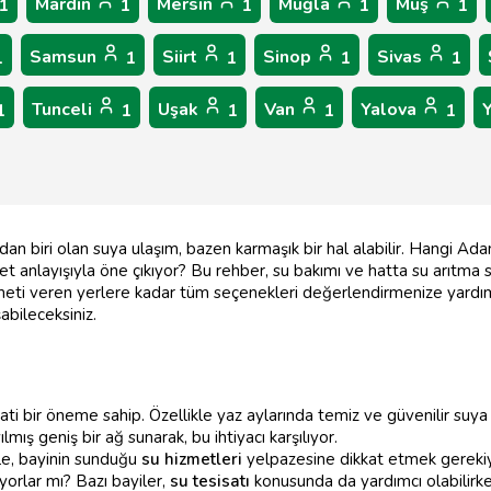
Mardin
Mersin
Muğla
Muş
1
1
1
1
1
Samsun
Siirt
Sinop
Sivas
1
1
1
1
1
Tunceli
Uşak
Van
Yalova
1
1
1
1
1
an biri olan suya ulaşım, bazen karmaşık bir hal alabilir. Hangi Adana
met anlayışıyla öne çıkıyor? Bu rehber, su bakımı ve hatta su arıtma 
ti veren yerlere kadar tüm seçenekleri değerlendirmenize yardımcı
abileceksiniz.
ti bir öneme sahip. Özellikle yaz aylarında temiz ve güvenilir suy
ılmış geniş bir ağ sunarak, bu ihtiyacı karşılıyor.
kle, bayinin sunduğu
su hizmetleri
yelpazesine dikkat etmek gerekiy
ıyorlar mı? Bazı bayiler,
su tesisatı
konusunda da yardımcı olabilirken,