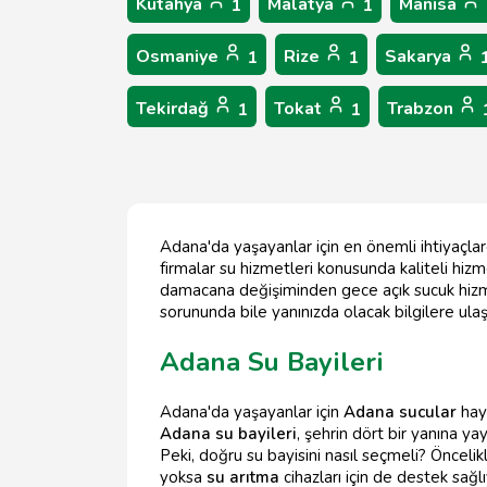
Kütahya
Malatya
Manisa
1
1
Osmaniye
Rize
Sakarya
1
1
Tekirdağ
Tokat
Trabzon
1
1
Adana'da yaşayanlar için en önemli ihtiyaçlard
firmalar su hizmetleri konusunda kaliteli hiz
damacana değişiminden gece açık sucuk hizme
sorununda bile yanınızda olacak bilgilere ulaş
Adana Su Bayileri
Adana'da yaşayanlar için
Adana sucular
haya
Adana su bayileri
, şehrin dört bir yanına yay
Peki, doğru su bayisini nasıl seçmeli? Önceli
yoksa
su arıtma
cihazları için de destek sağl