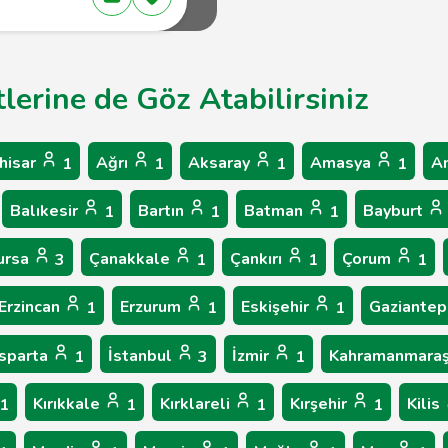
lerine de Göz Atabilirsiniz
hisar
Ağrı
Aksaray
Amasya
A
1
1
1
1
Balıkesir
Bartın
Batman
Bayburt
1
1
1
ursa
Çanakkale
Çankırı
Çorum
3
1
1
1
Erzincan
Erzurum
Eskişehir
Gaziante
1
1
1
Isparta
İstanbul
İzmir
Kahramanmara
1
3
1
Kırıkkale
Kırklareli
Kırşehir
Kilis
1
1
1
1