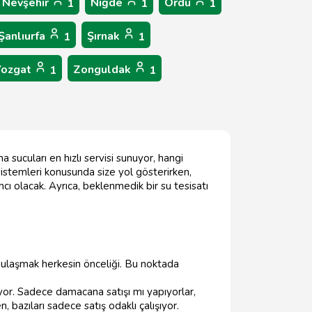
Nevşehir
Niğde
Ordu
1
1
1
Şanlıurfa
Şırnak
1
1
Yozgat
Zonguldak
1
1
 sucuları en hızlı servisi sunuyor, hangi
sistemleri konusunda size yol gösterirken,
 olacak. Ayrıca, beklenmedik bir su tesisatı
a ulaşmak herkesin önceliği. Bu noktada
or. Sadece damacana satışı mı yapıyorlar,
 bazıları sadece satış odaklı çalışıyor.