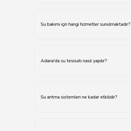
Adana'da su arıtma hizmetleri, çeşitli su arıtm
Su bakımı için hangi hizmetler sunulmaktadır?
Su bakımı için filtre değişimi, su analizi ve tem
Adana'da su tesisatı nasıl yapılır?
Adana'da su tesisatı, uzman tesisatçılar tara
Su arıtma sistemleri ne kadar etkilidir?
Su arıtma sistemleri, suyun kalitesini artırarak