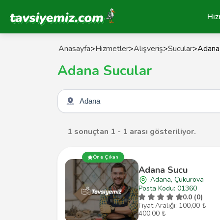
Tavsiyemiz Anasayfa
Hiz
Anasayfa
>
Hizmetler
>
Alışveriş
>
Sucular
>
Adana
Adana Sucular
Şehir seçin
1 sonuçtan 1 - 1 arası gösteriliyor.
Öne Çıkan
Adana Sucu
Adana, Çukurova
Posta Kodu: 01360
0.0 (0)
Fiyat Aralığı: 100,00 ₺ -
400,00 ₺