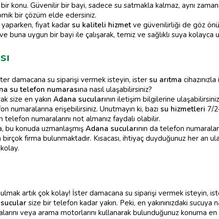
ir konu. Güvenilir bir bayi, sadece su satmakla kalmaz, aynı zamanda
mik bir çözüm elde edersiniz.
 yaparken, fiyat kadar
su kaliteli hizmet
ve güvenilirliği de göz ön
n ve buna uygun bir bayi ile çalışarak, temiz ve sağlıklı suya kolayca u
sı
ster damacana su siparişi vermek isteyin, ister
su arıtma
cihazınızla 
na su telefon numarası
na nasıl ulaşabilirsiniz?
rak size en yakın
Adana sucuları
nın iletişim bilgilerine ulaşabilirsi
on numaralarına erişebilirsiniz. Unutmayın ki, bazı
su hizmetleri
7/24
n telefon numaralarını not almanız faydalı olabilir.
arsa, bu konuda uzmanlaşmış
Adana sucuları
nın da telefon numaralar
birçok firma bulunmaktadır. Kısacası, ihtiyaç duyduğunuz her an ul
 kolay.
ulmak artık çok kolay! İster damacana su siparişi vermek isteyin, is
sucular
size bir telefon kadar yakın. Peki, en yakınınızdaki sucuya nas
amalarını veya arama motorlarını kullanarak bulunduğunuz konuma en