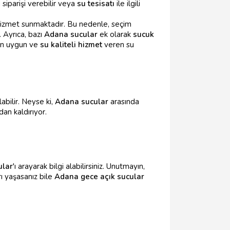
 siparişi verebilir veya
su tesisatı
ile ilgili
r hizmet sunmaktadır. Bu nedenle, seçim
. Ayrıca, bazı
Adana sucular
ek olarak
sucuk
 en uygun ve
su kaliteli hizmet
veren su
bilir. Neyse ki,
Adana sucular
arasında
an kaldırıyor.
ular
'ı arayarak bilgi alabilirsiniz. Unutmayın,
ı yaşasanız bile
Adana gece açık sucular