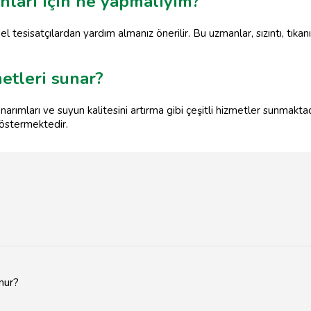
nları için ne yapmalıyım?
 tesisatçılardan yardım almanız önerilir. Bu uzmanlar, sızıntı, tıkanıkl
etleri sunar?
onarımları ve suyun kalitesini artırma gibi çeşitli hizmetler sunmak
 göstermektedir.
nur?