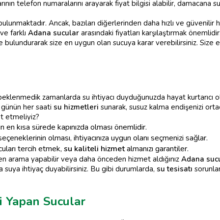
rının telefon numaralarını arayarak fiyat bilgisi alabilir, damacana su
ulunmaktadır. Ancak, bazıları diğerlerinden daha hızlı ve güvenili
e farklı
Adana sucular
arasındaki fiyatları karşılaştırmak önemlidir
e bulundurarak size en uygun olan sucuya karar verebilirsiniz. Size
beklenmedik zamanlarda su ihtiyacı duyduğunuzda hayat kurtarıcı ola
 günün her saati
su hizmetleri
sunarak, susuz kalma endişenizi ortad
at etmeliyiz?
 en kısa sürede kapınızda olması önemlidir.
eçeneklerinin olması, ihtiyacınıza uygun olanı seçmenizi sağlar.
cuları tercih etmek,
su kaliteli hizmet
almanızı garantiler.
ten arama yapabilir veya daha önceden hizmet aldığınız
Adana suc
 suya ihtiyaç duyabilirsiniz. Bu gibi durumlarda,
su tesisatı
sorunlar
 Yapan Sucular