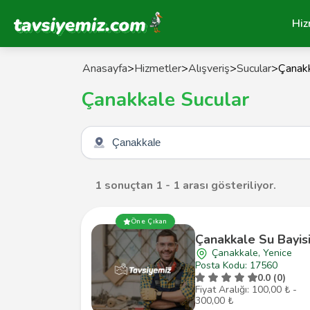
Tavsiyemiz Anasayfa
Hiz
Anasayfa
>
Hizmetler
>
Alışveriş
>
Sucular
>
Çanak
Çanakkale Sucular
Şehir seçin
1 sonuçtan 1 - 1 arası gösteriliyor.
Öne Çıkan
Çanakkale Su Bayis
Çanakkale, Yenice
Posta Kodu: 17560
0.0 (0)
Fiyat Aralığı: 100,00 ₺ -
300,00 ₺