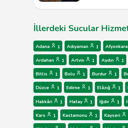
İllerdeki Sucular Hizmet
Adana
Adıyaman
Afyonkara
1
1
Ardahan
Artvin
Aydın
1
1
1
Bitlis
Bolu
Burdur
B
1
1
1
Düzce
Edirne
Elâzığ
1
1
1
Hakkâri
Hatay
Iğdır
1
1
1
Kars
Kastamonu
Kayseri
1
1