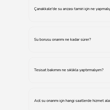
Çanakkale'de su arızası tamiri için ne yapmal
Su arızası tamiri için hemen profesyonel bir tesi
Su borusu onarımı ne kadar sürer?
Su borusu onarımı genellikle 1-3 saat arasınd
Tesisat bakımını ne sıklıkla yaptırmalıyım?
Tesisat bakımını yılda en az bir kez yaptırmanız 
Acil su onarımı için hangi saatlerde hizmet ala