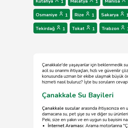
Kütahya
Malatya
Manisa
1
1
Osmaniye
Rize
Sakarya
1
1
Tekirdağ
Tokat
Trabzon
1
1
Çanakkale'de yaşayanlar için beklenmedik su 
acil su onarımı ihtiyaçları, hızlı ve güvenili
konusunda uzman bir ekibe ulaşmak büyük önem
hizmeti nasıl buluruz? İşte bu soruların cevapla
Çanakkale Su Bayileri
Çanakkale sucular
arasında ihtiyacınıza en u
damacana su, pet şişe su ve diğer su ürünler
Peki, size en yakın ve en uygun su bayisini nas
İnternet Araması:
Arama motorlarına "Çan