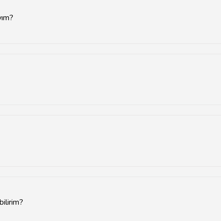
ıyım?
satçı ile iletişime geçmelisiniz.
a tamamlanır, ancak durumun ciddiyetine bağlıdır.
önerilir.
bilirim?