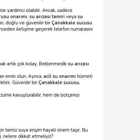
ize yardımcı olabilir. Ancak, sadece
rusu onarımı
,
su arızası tamiri
veya
su
ın, doğru ve güvenilir bir
Çanakkale sucusu
nceden iletişime geçerek telefon numarasını
ak artık çok kolay. Beklenmedik
su arızası
an emin olun. Ayrıca,
acil su onarımı
hizmeti
tirir. Güvenilir bir
Çanakkale sucusu
,
züme kavuşturabilir, hem de bütçenizi
n temiz suya erişim hayati önem taşır. Bu
, nelere dikkat etmeliyiz?