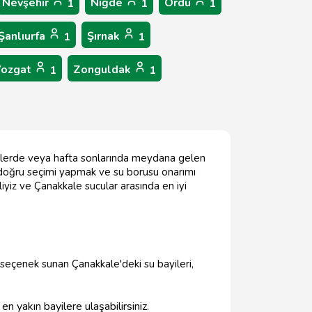
Nevşehir
Niğde
Ordu
1
1
1
Şanlıurfa
Şırnak
1
1
Yozgat
Zonguldak
1
1
aatlerde veya hafta sonlarında meydana gelen
nda doğru seçimi yapmak ve su borusu onarımı
yiz ve Çanakkale sucular arasında en iyi
lı seçenek sunan Çanakkale'deki su bayileri,
 yakın bayilere ulaşabilirsiniz.