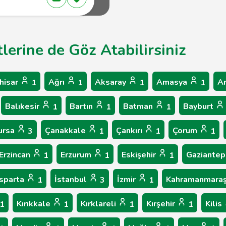
lerine de Göz Atabilirsiniz
hisar
Ağrı
Aksaray
Amasya
A
1
1
1
1
Balıkesir
Bartın
Batman
Bayburt
1
1
1
ursa
Çanakkale
Çankırı
Çorum
3
1
1
1
Erzincan
Erzurum
Eskişehir
Gaziante
1
1
1
Isparta
İstanbul
İzmir
Kahramanmara
1
3
1
Kırıkkale
Kırklareli
Kırşehir
Kilis
1
1
1
1