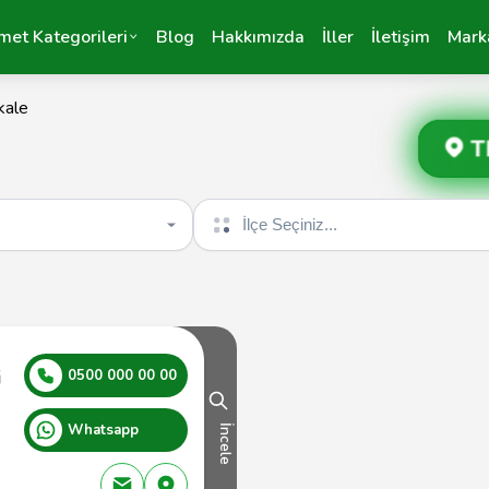
met Kategorileri
Blog
Hakkımızda
İller
İletişim
Mark
kale
T
İlçe seçin
i
0500 000 00 00
Whatsapp
İncele