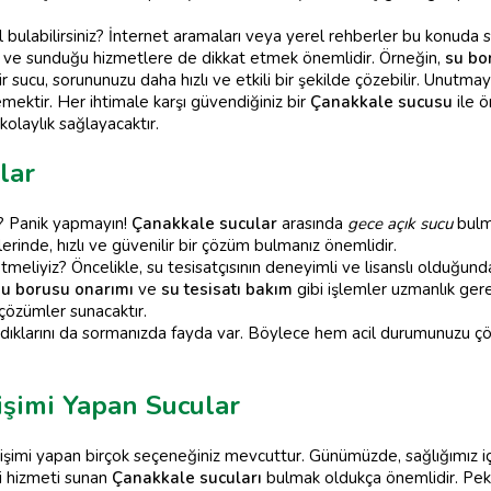
l bulabilirsiniz? İnternet aramaları veya yerel rehberler bu konuda s
e ve sunduğu hizmetlere de dikkat etmek önemlidir. Örneğin,
su bo
 sucu, sorununuzu daha hızlı ve etkili bir şekilde çözebilir. Unutmay
ektir. Her ihtimale karşı güvendiğiniz bir
Çanakkale sucusu
ile ö
olaylık sağlayacaktır.
lar
tı? Panik yapmayın!
Çanakkale sucular
arasında
gece açık sucu
bulm
lerinde, hızlı ve güvenilir bir çözüm bulmanız önemlidir.
meliyiz? Öncelikle, su tesisatçısının deneyimli ve lisanslı olduğund
su borusu onarımı
ve
su tesisatı bakım
gibi işlemler uzmanlık gerek
ı çözümler sunacaktır.
adıklarını da sormanızda fayda var. Böylece hem acil durumunuzu çö
şimi Yapan Sucular
imi yapan birçok seçeneğiniz mevcuttur. Günümüzde, sağlığımız içi
i hizmeti sunan
Çanakkale sucuları
bulmak oldukça önemlidir. Peki