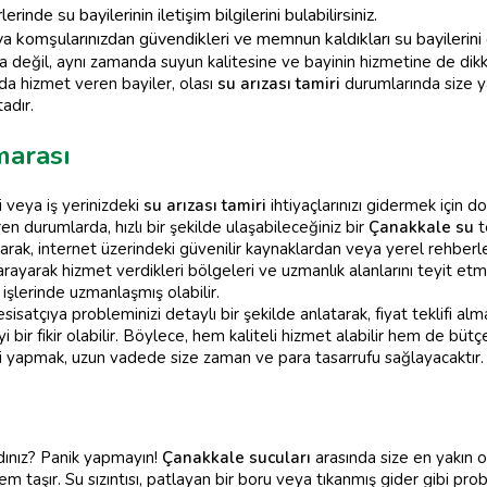
rinde su bayilerinin iletişim bilgilerini bulabilirsiniz.
a komşularınızdan güvendikleri ve memnun kaldıkları su bayilerini 
 değil, aynı zamanda suyun kalitesine ve bayinin hizmetine de dik
da hizmet veren bayiler, olası
su arızası tamiri
durumlarında size ya
adır.
marası
 veya iş yerinizdeki
su arızası tamiri
ihtiyaçlarınızı gidermek için 
en durumlarda, hızlı bir şekilde ulaşabileceğiniz bir
Çanakkale su
t
olarak, internet üzerindeki güvenilir kaynaklardan veya yerel rehber
 arayarak hizmet verdikleri bölgeleri ve uzmanlık alanlarını teyit et
işlerinde uzmanlaşmış olabilir.
satçıya probleminizi detaylı bir şekilde anlatarak, fiyat teklifi al
iyi bir fikir olabilir. Böylece, hem kaliteli hizmet alabilir hem de bütçe
mi yapmak, uzun vadede size zaman ve para tasarrufu sağlayacaktır.
dınız? Panik yapmayın!
Çanakkale sucuları
arasında size en yakın o
 taşır. Su sızıntısı, patlayan bir boru veya tıkanmış gider gibi pr