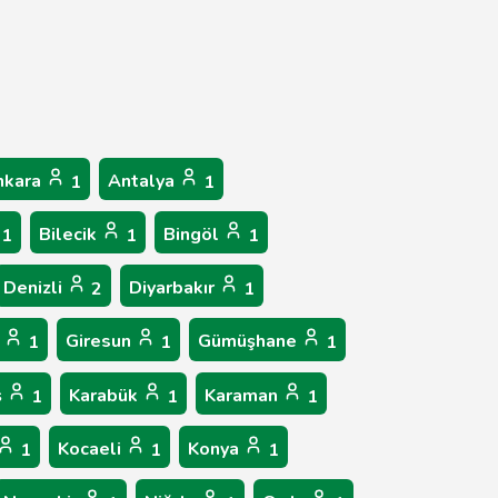
nkara
Antalya
1
1
Bilecik
Bingöl
1
1
1
Denizli
Diyarbakır
2
1
p
Giresun
Gümüşhane
1
1
1
ş
Karabük
Karaman
1
1
1
Kocaeli
Konya
1
1
1