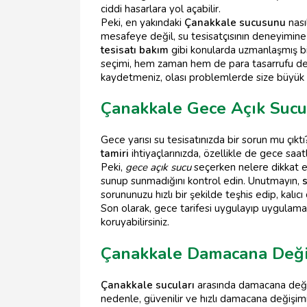
ciddi hasarlara yol açabilir.
Peki, en yakındaki
Çanakkale sucusunu
nası
mesafeye değil, su tesisatçısının deneyimin
tesisatı bakım
gibi konularda uzmanlaşmış bir
seçimi, hem zaman hem de para tasarrufu dem
kaydetmeniz, olası problemlerde size büyük k
Çanakkale Gece Açık Sucu
Gece yarısı su tesisatınızda bir sorun mu çık
tamiri
ihtiyaçlarınızda, özellikle de gece saat
Peki,
gece açık sucu
seçerken nelere dikkat et
sunup sunmadığını kontrol edin. Unutmayın,
sorununuzu hızlı bir şekilde teşhis edip, kalıc
Son olarak, gece tarifesi uygulayıp uygulam
koruyabilirsiniz.
Çanakkale Damacana Deği
Çanakkale sucuları
arasında damacana değiş
nedenle, güvenilir ve hızlı damacana değişim