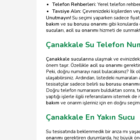
Telefon Rehberleri:
Yerel telefon rehberle
Tavsiye Alın:
Çevrenizdeki kişilerden vey
Unutmayın!
Su seçimi yaparken sadece fiyata
bakım
ve
su borusu onarımı
gibi konularda 
sucuları
,
acil su onarımı
hizmeti de sunmakt
Çanakkale Su Telefon Nu
Çanakkale sucuları
na ulaşmak ve evinizdeki
önem taşır. Özellikle
acil su onarımı
gerektir
Peki, doğru numarayı nasıl bulacaksınız? İlk 
ulaşabilirsiniz. Ardından, listedeki numaraları
tesisatçılar sadece belirli
su borusu onarımı
Doğru telefon numarasını bulduktan sonra, tesi
yaptığı işlerle ilgili referanslarını istemek de 
bakım
ve onarım işleriniz için en doğru seçi
Çanakkale En Yakın Sucu
Su tesisatında beklenmedik bir arıza mı yaşa
onarımı
gerektiren durumlarda, hız büyük önem