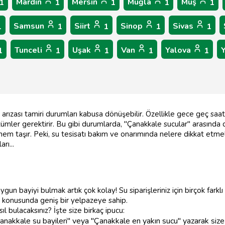
Mardin
Mersin
Muğla
Muş
1
1
1
1
1
Samsun
Siirt
Sinop
Sivas
1
1
1
1
1
Tunceli
Uşak
Van
Yalova
1
1
1
1
1
arızası tamiri durumları kabusa dönüşebilir. Özellikle gece geç s
r çözümler gerektirir. Bu gibi durumlarda, "Çanakkale sucular" arası
 taşır. Peki, su tesisatı bakım ve onarımında nelere dikkat etmeli
rı...
ygun bayiyi bulmak artık çok kolay! Su siparişleriniz için birçok fark
i konusunda geniş bir yelpazeye sahip.
ıl bulacaksınız? İşte size birkaç ipucu:
akkale su bayileri" veya "Çanakkale en yakın sucu" yazarak size en