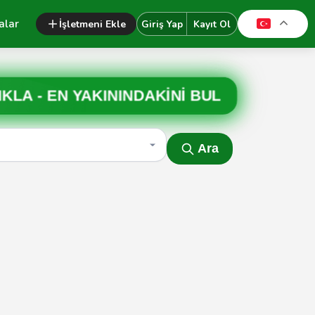
alar
İşletmeni Ekle
Giriş Yap
Kayıt Ol
IKLA -
EN YAKININDAKİNİ BUL
Ara