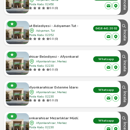
İncele
Posta Kodu: 02450
0.0 (0)
Tut Belediyesi - Adıyaman Tut - 1
0416 441 20 02
Adıyaman, Tut
İncele
Posta Kodu: 02352
0.0 (0)
yonkarahisar Belediyesi - Afyonkarahisar Merkez - 1
Whatsapp
Afyonkarahisar, Merkez
İncele
Posta Kodu: 02230
0.0 (0)
Afyonkarahisar Evlenme İdaresi
Whatsapp
Afyonkarahisar, Merkez
İncele
Posta Kodu: 02230
0.0 (0)
Afyonkarahisar Mezarlıklar Müdürlüğü
Whatsapp
Afyonkarahisar, Merkez
İncele
Posta Kodu: 02230