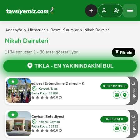
Tavsiyemiz Anasayfa
Anasayfa
>
Hizmetler
>
Resmi Kurumlar
>
Nikah Daireleri
Nikah Daireleri
1134 sonuçtan 1 - 30 arası gösteriliyor.
Filtrele
TIKLA -
EN YAKININDAKİNİ BUL
las Belediyesi Evlendirme Dairesi - Kayseri Talas - 1
0352 502 80 90
Kayseri, Talas
İncele
Posta Kodu: 38280
0.0 (0)
Ceyhan Belediyesi
0444 014 0
Adana, Ceyhan
İncele
Posta Kodu: 01922
0.0 (0)