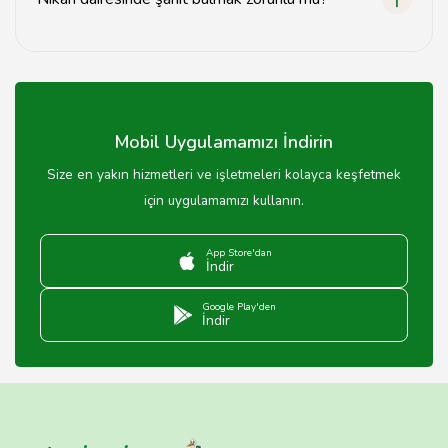
süre değişiklik gösterebilir.
Evet, nikah dairesinde evlilik işlemleri için en az iki şahit
bulundurmanız gerekmektedir. Şahitlerin, 18 yaşını
doldurmuş ve evlenmeye engeli olmayan kişiler olması
önemlidir.
Mobil Uygulamamızı İndirin
Size en yakın hizmetleri ve işletmeleri kolayca keşfetmek
için uygulamamızı kullanın.
App Store'dan
İndir
Google Play'den
İndir