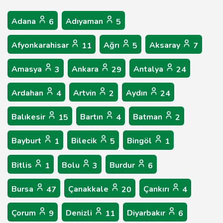
Adana
Adıyaman
6
5
Afyonkarahisar
Ağrı
Aksaray
11
5
7
Amasya
Ankara
Antalya
3
29
24
Ardahan
Artvin
Aydın
4
2
24
Balıkesir
Bartın
Batman
15
4
2
Bayburt
Bilecik
Bingöl
1
5
1
Bitlis
Bolu
Burdur
1
3
6
Bursa
Çanakkale
Çankırı
47
20
4
Çorum
Denizli
Diyarbakır
9
11
6