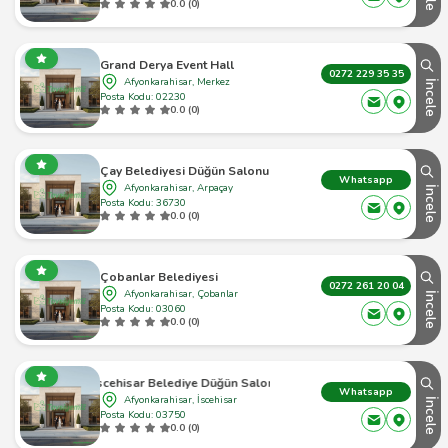
0.0 (0)
Grand Derya Event Hall
0272 229 35 35
Afyonkarahisar, Merkez
İncele
Posta Kodu: 02230
0.0 (0)
Çay Belediyesi Düğün Salonu
Whatsapp
Afyonkarahisar, Arpaçay
İncele
Posta Kodu: 36730
0.0 (0)
Çobanlar Belediyesi
0272 261 20 04
Afyonkarahisar, Çobanlar
İncele
Posta Kodu: 03060
0.0 (0)
İscehisar Belediye Düğün Salonu
Whatsapp
Afyonkarahisar, İscehisar
İncele
Posta Kodu: 03750
0.0 (0)