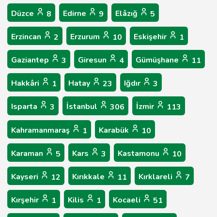
Düzce
Edirne
Elâzığ
8
9
5
Erzincan
Erzurum
Eskişehir
2
10
1
Gaziantep
Giresun
Gümüşhane
3
4
11
Hakkâri
Hatay
Iğdır
1
23
3
Isparta
İstanbul
İzmir
3
306
113
Kahramanmaraş
Karabük
1
10
Karaman
Kars
Kastamonu
5
3
10
Kayseri
Kırıkkale
Kırklareli
12
11
7
Kırşehir
Kilis
Kocaeli
1
1
51