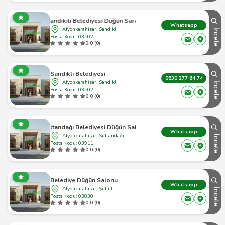
Sandıkılı Belediyesi Düğün Sarayı
Whatsapp
Afyonkarahisar, Sandıklı
İncele
Posta Kodu: 03502
0.0 (0)
Sandıklı Belediyesi
0530 277 64 74
Afyonkarahisar, Sandıklı
İncele
Posta Kodu: 03502
0.0 (0)
Sultandağı Belediyesi Düğün Salonu
Whatsapp
Afyonkarahisar, Sultandağı
İncele
Posta Kodu: 03911
0.0 (0)
Belediye Düğün Salonu
Whatsapp
Afyonkarahisar, Şuhut
İncele
Posta Kodu: 03830
0.0 (0)