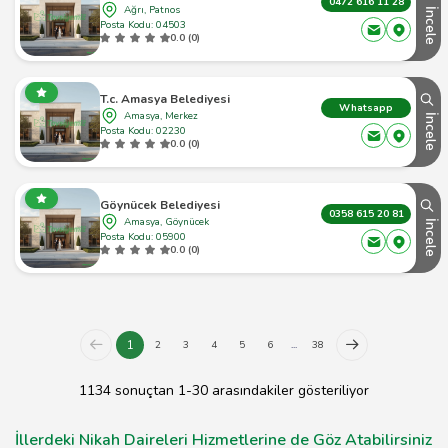
0472 616 11 28
Ağrı, Patnos
İncele
Posta Kodu: 04503
0.0 (0)
T.c. Amasya Belediyesi
Whatsapp
Amasya, Merkez
İncele
Posta Kodu: 02230
0.0 (0)
Göynücek Belediyesi
0358 615 20 81
Amasya, Göynücek
İncele
Posta Kodu: 05900
0.0 (0)
1
2
3
4
5
6
...
38
1134 sonuçtan 1-30 arasındakiler gösteriliyor
İllerdeki Nikah Daireleri Hizmetlerine de Göz Atabilirsiniz