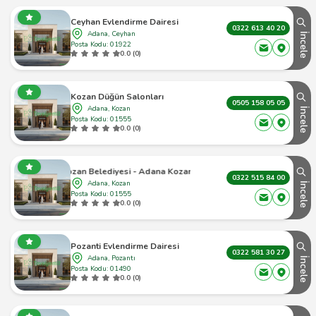
Ceyhan Evlendirme Dairesi
0322 613 40 20
Adana, Ceyhan
İncele
Posta Kodu: 01922
0.0 (0)
Kozan Düğün Salonları
0505 158 05 05
Adana, Kozan
İncele
Posta Kodu: 01555
0.0 (0)
Kozan Belediyesi - Adana Kozan - 1
0322 515 84 00
Adana, Kozan
İncele
Posta Kodu: 01555
0.0 (0)
Pozanti Evlendirme Dairesi
0322 581 30 27
Adana, Pozantı
İncele
Posta Kodu: 01490
0.0 (0)