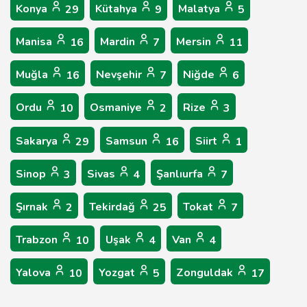
Konya
Kütahya
Malatya
29
9
5
Manisa
Mardin
Mersin
16
7
11
Muğla
Nevşehir
Niğde
16
7
6
Ordu
Osmaniye
Rize
10
2
3
Sakarya
Samsun
Siirt
29
16
1
Sinop
Sivas
Şanlıurfa
3
4
7
Şırnak
Tekirdağ
Tokat
2
25
7
Trabzon
Uşak
Van
10
4
4
Yalova
Yozgat
Zonguldak
10
5
17