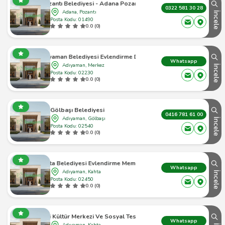
Pozantı Belediyesi - Adana Pozantı - 1
0322 581 30 28
Adana, Pozantı
İncele
Posta Kodu: 01490
0.0 (0)
Adıyaman Belediyesi Evlendirme Dairesi
Whatsapp
Adıyaman, Merkez
İncele
Posta Kodu: 02230
0.0 (0)
Gölbaşı Belediyesi
0416 781 61 00
Adıyaman, Gölbaşı
İncele
Posta Kodu: 02540
0.0 (0)
Kahta Belediyesi Evlendirme Memurlugu
Whatsapp
Adıyaman, Kahta
İncele
Posta Kodu: 02450
0.0 (0)
 Kültür Merkezi Ve Sosyal Tesisi, Evlendirme Memurluğu
Whatsapp
Adıyaman, Kahta