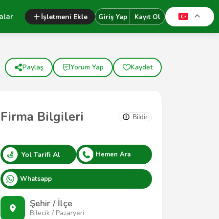
alar
İşletmeni Ekle
Giriş Yap
Kayıt Ol
Paylaş
Yorum Yap
Kaydet
Firma Bilgileri
Bildir
Yol Tarifi Al
Hemen Ara
Whatsapp
Şehir / İlçe
Bilecik / Pazaryeri