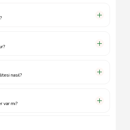
eşitli et yemekleri sunmaktadır. Menüde biftek, kuzu
t çeşitleri bulunmaktadır.
r?
1 adresinde, 11800 Pazaryeri/Bilecik'te yer
ır?
çin 0228 385 33 11 numaralı telefonu arayarak ya da
itesi nasıl?
leryüzlü hizmet anlayışıyla misafirlerine unutulmaz bir
feri ile de tercih edilmektedir.
er var mı?
gun yemek seçenekleri bulunmaktadır. Ailelerin rahatça
evcuttur.