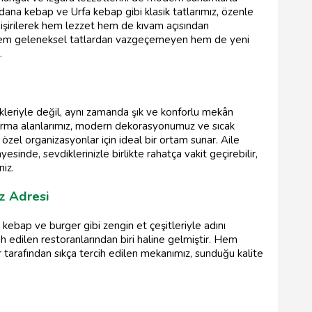
 Adana kebap ve Urfa kebap gibi klasik tatlarımız, özenle
pişirilerek hem lezzet hem de kıvam açısından
 hem geleneksel tatlardan vazgeçemeyen hem de yeni
.
ekleriyle değil, aynı zamanda şık ve konforlu mekân
turma alanlarımız, modern dekorasyonumuz ve sıcak
el organizasyonlar için ideal bir ortam sunar. Aile
esinde, sevdiklerinizle birlikte rahatça vakit geçirebilir,
niz.
z Adresi
, kebap ve burger gibi zengin et çeşitleriyle adını
 edilen restoranlarından biri haline gelmiştir. Hem
r tarafından sıkça tercih edilen mekanımız, sunduğu kalite