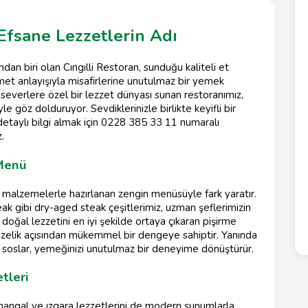
 Efsane Lezzetlerin Adı
ndan biri olan Cıngılli Restoran, sunduğu kaliteli et
zmet anlayışıyla misafirlerine unutulmaz bir yemek
everlere özel bir lezzet dünyası sunan restoranımız,
göz dolduruyor. Sevdiklerinizle birlikte keyifli bir
detaylı bilgi almak için 0228 385 33 11 numaralı
.
 Menü
aze malzemelerle hazırlanan zengin menüsüyle fark yaratır.
eak gibi dry-aged steak çeşitlerimiz, uzman şeflerimizin
n doğal lezzetini en iyi şekilde ortaya çıkaran pişirme
tazelik açısından mükemmel bir dengeye sahiptir. Yanında
 soslar, yemeğinizi unutulmaz bir deneyime dönüştürür.
tleri
 mangal ve ızgara lezzetlerini de modern sunumlarla