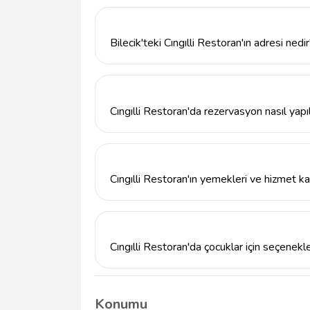
Cıngılli Restoran, steakhouse konseptiyle ç
tandır ve özel marinasyonlarla hazırlanmış e
Bilecik'teki Cıngılli Restoran'ın adresi nedi
Cıngılli Restoran, Pazaryeri Demirköy 235/
almaktadır.
Cıngılli Restoran'da rezervasyon nasıl yapıl
Cıngılli Restoran'da rezervasyon yapmak i
e-posta yoluyla iletişime geçebilirsiniz.
Cıngılli Restoran'ın yemekleri ve hizmet kal
Cıngılli Restoran, kaliteli et çeşitleri ve gü
yemek deneyimi sunmaktadır. Konforlu atmos
Cıngılli Restoran'da çocuklar için seçenekl
Evet, Cıngılli Restoran'da çocuklar için uy
yemek yiyebilmesi için çocuk menüsü de m
Konumu