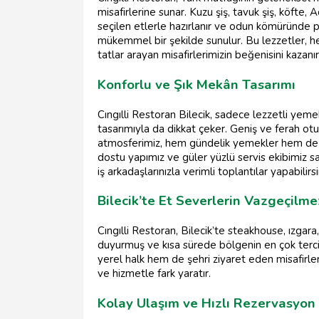
misafirlerine sunar. Kuzu şiş, tavuk şiş, köfte,
seçilen etlerle hazırlanır ve odun kömüründe 
mükemmel bir şekilde sunulur. Bu lezzetler,
tatlar arayan misafirlerimizin beğenisini kazanır
Konforlu ve Şık Mekân Tasarımı
Cıngılli Restoran Bilecik, sadece lezzetli yem
tasarımıyla da dikkat çeker. Geniş ve ferah o
atmosferimiz, hem gündelik yemekler hem de öz
dostu yapımız ve güler yüzlü servis ekibimiz say
iş arkadaşlarınızla verimli toplantılar yapabilirsi
Bilecik’te Et Severlerin Vazgeçilme
Cıngılli Restoran, Bilecik’te steakhouse, ızgara
duyurmuş ve kısa sürede bölgenin en çok tercih
yerel halk hem de şehri ziyaret eden misafirle
ve hizmetle fark yaratır.
Kolay Ulaşım ve Hızlı Rezervasyon