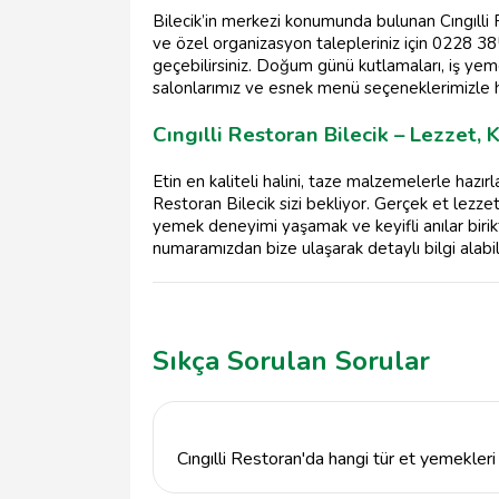
Bilecik’in merkezi konumunda bulunan Cıngılli R
ve özel organizasyon talepleriniz için 0228 3
geçebilirsiniz. Doğum günü kutlamaları, iş yeme
salonlarımız ve esnek menü seçeneklerimizle h
Cıngılli Restoran Bilecik – Lezzet,
Etin en kaliteli halini, taze malzemelerle haz
Restoran Bilecik sizi bekliyor. Gerçek et lezzet
yemek deneyimi yaşamak ve keyifli anılar biri
numaramızdan bize ulaşarak detaylı bilgi alabili
Sıkça Sorulan Sorular
Cıngılli Restoran'da hangi tür et yemekler