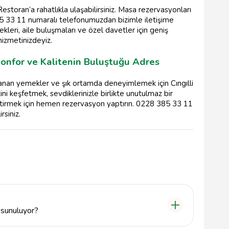
estoran’a rahatlıkla ulaşabilirsiniz. Masa rezervasyonları
85 33 11 numaralı telefonumuzdan bizimle iletişime
kleri, aile buluşmaları ve özel davetler için geniş
izmetinizdeyiz.
 Konfor ve Kalitenin Buluştuğu Adres
ırlanan yemekler ve şık ortamda deneyimlemek için Cıngılli
ini keşfetmek, sevdiklerinizle birlikte unutulmaz bir
ktirmek için hemen rezervasyon yaptırın. 0228 385 33 11
rsiniz.
i sunuluyor?