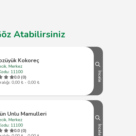
öz Atabilirsiniz
ozüyük Kokoreç
ecik, Merkez
Kodu: 11100
İncele
0.0 (0)
ralığı: 0,00 ₺ - 0,00 ₺
ün Unlu Mamulleri
ecik, Merkez
Kodu: 11100
İncele
0.0 (0)
ralığı: 0,00 ₺ - 0,00 ₺