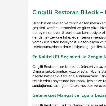
Cıngılli Restoran Bilecik –
Bilecik’in en sevilen ve tercih edilen mekanları
çeşitleri, konforlu atmosferi ve güler yüzlü hi
deneyimi sunuyor. Steakhouse konseptiyle et s
her damak zevkine hitap eden zengin menüsüyle 
yemek için sizleri bekliyoruz. Rezervasyon ve 
telefonumuzdan bizimle iletişime geçebilirsiniz
En Kaliteli Et Seçimleri ile Zengin
Cıngılli Restoran, en kaliteli et ürünleri ve t
Dana antrikot, bonfile, kuzu pirzola, T-bone st
özenle hazırladığı tariflerle sunulmaktadır. Eti
tekniklerimiz sayesinde her tabak, lezzet ve 
sunduğumuz taze garnitürler, mezeler ve özel
Geleneksel Mangal ve Izgara Lezze
Cıngılli Restoran, Türk mutfağının geleneksel