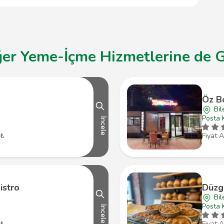
ğer Yeme-İçme Hizmetlerine de G
Öz B
Bil
Posta 
İncele
 ₺
Fiyat A
istro
Düzg
Bil
Posta 
İncele
 ₺
Fiyat A