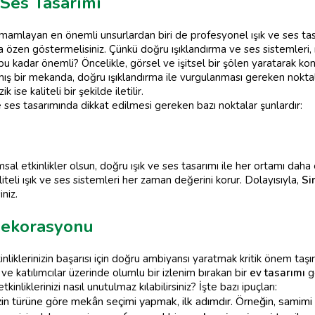
 Ses Tasarımı
amlayan en önemli unsurlardan biri de profesyonel ışık ve ses tasar
a özen göstermelisiniz. Çünkü doğru ışıklandırma ve ses sistemleri
u kadar önemli? Öncelikle, görsel ve işitsel bir şölen yaratarak konu
mış bir mekanda, doğru ışıklandırma ile vurgulanması gereken noktala
ise kaliteli bir şekilde iletilir.
 ses tasarımında dikkat edilmesi gereken bazı noktalar şunlardır:
sal etkinlikler olsun, doğru ışık ve ses tasarımı ile her ortamı dah
iteli ışık ve ses sistemleri her zaman değerini korur. Dolayısıyla,
Si
iniz.
Dekorasyonu
liklerinizin başarısı için doğru ambiyansı yaratmak kritik önem taşı
n ve katılımcılar üzerinde olumlu bir izlenim bırakan bir
ev tasarımı
ge
kinliklerinizi nasıl unutulmaz kılabilirsiniz? İşte bazı ipuçları:
izin türüne göre mekân seçimi yapmak, ilk adımdır. Örneğin, samimi 