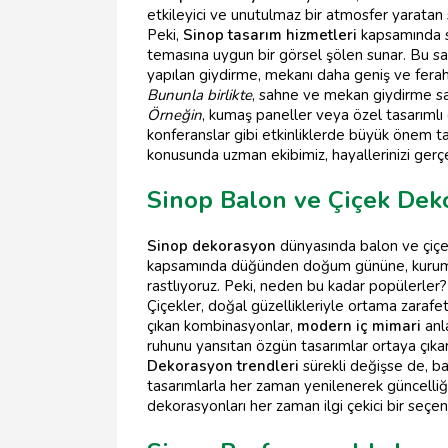
etkileyici ve unutulmaz bir atmosfer yarata
Peki,
Sinop tasarım hizmetleri
kapsamında s
temasına uygun bir görsel şölen sunar. Bu saye
yapılan giydirme, mekanı daha geniş ve ferah
Bununla birlikte
, sahne ve mekan giydirme sad
Örneğin
, kumaş paneller veya özel tasarımlı 
konferanslar gibi etkinliklerde büyük önem t
konusunda uzman ekibimiz, hayallerinizi ger
Sinop Balon ve Çiçek Dek
Sinop dekorasyon
dünyasında balon ve çiçek
kapsamında düğünden doğum gününe, kurumsal
rastlıyoruz. Peki, neden bu kadar popülerler?
Çiçekler, doğal güzellikleriyle ortama zarafet
çıkan kombinasyonlar,
modern iç mimari
anla
ruhunu yansıtan özgün tasarımlar ortaya çıkarm
Dekorasyon trendleri
sürekli değişse de, ba
tasarımlarla her zaman yenilenerek güncelliğ
dekorasyonları her zaman ilgi çekici bir seç