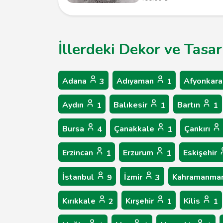
İllerdeki Dekor ve Tasa
Adana
Adıyaman
Afyonkara
3
1
Aydın
Balıkesir
Bartın
1
1
1
Bursa
Çanakkale
Çankırı
4
1
Erzincan
Erzurum
Eskişehir
1
1
İstanbul
İzmir
Kahramanma
9
3
Kırıkkale
Kırşehir
Kilis
2
1
1