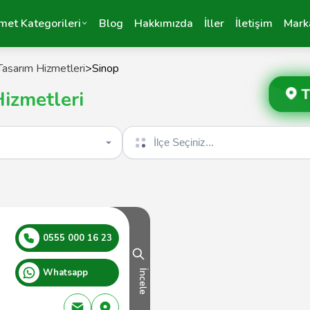
met Kategorileri
Blog
Hakkımızda
İller
İletişim
Mark
asarım Hizmetleri
>
Sinop
T
izmetleri
İlçe seçin
0555 000 16 23
Whatsapp
İncele