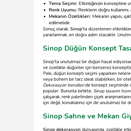
Tema Seçimi:
Etkinliğinizin konseptine 
Renk Uyumu:
Renklerin doğru kullanımı, a
Mekanın Özellikleri:
Mekanın yapısı, ışı
edilmelidir.
Sonuç olarak,
Sinop
'ta düzenlenen etkinlikle
yararlanmak, en doğru adım olacaktır. Unutmayın
Sinop Düğün Konsept Tas
Sinop'ta unutulmaz bir düğün hayal ediyorsanı
ve özellikle düğünler için benzersiz konseptle
Peki, düğün konsepti seçimi yaparken nelere d
veya bohem bir tarz ideal olabilirken, bir ote
Dekorasyon trendleri
de konsept seçiminde ön
popüler. Bununla birlikte,
Sinop tasarım hizme
çalışarak, renk paletinden çiçek aranjmanları
için değil, konuklarınız için de unutulmaz bir 
Sinop Sahne ve Mekan Gi
Sinop dekorasyon
dünyasında, özellikle etk