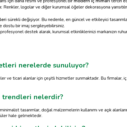
rans için daha resmi ve profesyonel bir
modern iç mimari
tercih edi
n:
Renkler, logolar ve diğer kurumsal öğeler dekorasyona yansıtılmalı
eri
sürekli değişiyor. Bu nedenle, en güncel ve etkileyici tasarıml
dostu bir imaj sergileyebilirsiniz.
rofesyonel destek alarak, kurumsal etkinliklerinizi markanızın ruhu
tleri nerelerde sunuluyor?
ler ve ticari alanlar için çeşitli hizmetler sunmaktadır. Bu firmalar,
 trendleri nelerdir?
minimalist tasarımlar, doğal malzemelerin kullanımı ve açık alanları
püler hale gelmektedir.