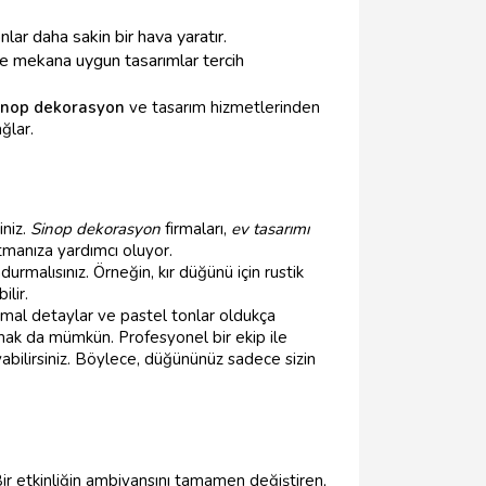
lar daha sakin bir hava yaratır.
le mekana uygun tasarımlar tercih
inop dekorasyon
ve tasarım hizmetlerinden
ğlar.
iniz.
Sinop dekorasyon
firmaları,
ev tasarımı
atmanıza yardımcı oluyor.
rmalısınız. Örneğin, kır düğünü için rustik
ilir.
imal detaylar ve pastel tonlar oldukça
ak da mümkün. Profesyonel bir ekip ile
abilirsiniz. Böylece, düğününüz sadece sizin
Bir etkinliğin ambiyansını tamamen değiştiren,