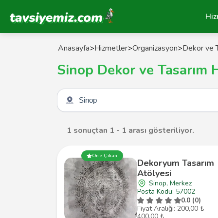
Tavsiyemiz Anasayfa
Hiz
Anasayfa
>
Hizmetler
>
Organizasyon
>
Dekor ve T
Sinop Dekor ve Tasarım H
Şehir seçin
1 sonuçtan 1 - 1 arası gösteriliyor.
Öne Çıkan
Dekoryum Tasarım
Atölyesi
Sinop, Merkez
Posta Kodu: 57002
0.0 (0)
Fiyat Aralığı: 200,00 ₺ -
400,00 ₺