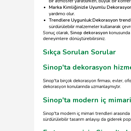
bir atmosfer yaratılırken, büyük bir konfe
Marka Kimliğinizle Uyumlu Dekorasyo
yardımcı olur.
Trendlere Uygunluk:
Dekorasyon trendl
sürdürülebilir malzemeler kullanarak çevre 
Sonuç olarak,
Sinop dekorasyon
konusunda p
deneyimlere dönüştürebilirsiniz.
Sıkça Sorulan Sorular
Sinop'ta dekorasyon hizme
Sinop'ta birçok dekorasyon firması, evler, ofis
dekorasyon konularında uzmanlaşmıştır.
Sinop'ta modern iç mimari
Sinop'ta modern iç mimari trendleri arasında 
sürdürülebilir tasarım anlayışı da giderek po