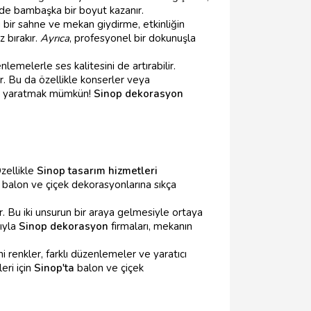
inde bambaşka bir boyut kazanır.
ir sahne ve mekan giydirme, etkinliğin
 bırakır.
Ayrıca
, profesyonel bir dokunuşla
melerle ses kalitesini de artırabilir.
r. Bu da özellikle konserler veya
en yaratmak mümkün!
Sinop dekorasyon
zellikle
Sinop tasarım hizmetleri
balon ve çiçek dekorasyonlarına sıkça
ır. Bu iki unsurun bir araya gelmesiyle ortaya
sıyla
Sinop dekorasyon
firmaları, mekanın
 renkler, farklı düzenlemeler ve yaratıcı
eri için
Sinop'ta
balon ve çiçek