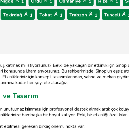
Niğde
Ordu
Osmaniye
Rize
S
1
1
1
1
Tekirdağ
Tokat
Trabzon
Tunceli
1
1
1
ş katmak mı istiyorsunuz? Belki de yaklaşan bir etkinlik için Sinop
eri konusunda ilham arıyorsunuz. Bu rehberimizde, Sinop'un eşsiz
z. Etkinlikleriniz için konsept tasarımlarından, sahne ve mekan giydi
rımına kadar her şeyi ele alacağız.
n ve Tasarım
in unutulmaz kılınması için profesyonel destek almak artık çok kolay
kinliklerinize bambaşka bir boyut katıyor. Peki, bir etkinliği özel kıla
 edilmesi gereken birkaç önemli nokta var: