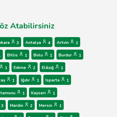
öz Atabilirsiniz
nkara
Antalya
Artvin
3
4
1
Bitlis
Bolu
Burdur
1
1
1
1
Edirne
Elâzığ
1
2
1
tay
Iğdır
Isparta
1
1
1
stamonu
Kayseri
1
1
Mardin
Mersin
3
2
1