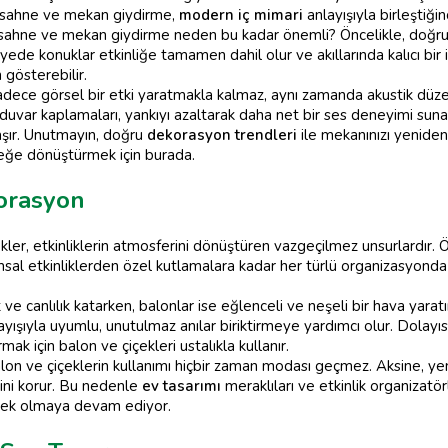
n sahne ve mekan giydirme,
modern iç mimari
anlayışıyla birleştiğ
ahne ve mekan giydirme neden bu kadar önemli? Öncelikle, doğru b
de konuklar etkinliğe tamamen dahil olur ve akıllarında kalıcı bir iz
 gösterebilir.
ece görsel bir etki yaratmakla kalmaz, aynı zamanda akustik düzenle
duvar kaplamaları, yankıyı azaltarak daha net bir ses deneyimi suna
aşır. Unutmayın, doğru
dekorasyon trendleri
ile mekanınızı yenid
çeğe dönüştürmek için burada.
orasyon
ler, etkinliklerin atmosferini dönüştüren vazgeçilmez unsurlardır. Ö
 etkinliklerden özel kutlamalara kadar her türlü organizasyonda 
 ve canlılık katarken, balonlar ise eğlenceli ve neşeli bir hava yarat
yışıyla uyumlu, unutulmaz anılar biriktirmeye yardımcı olur. Dolayı
ak için balon ve çiçekleri ustalıkla kullanır.
lon ve çiçeklerin kullanımı hiçbir zaman modası geçmez. Aksine, yeni
ini korur. Bu nedenle
ev tasarımı
meraklıları ve etkinlik organizatörl
enek olmaya devam ediyor.