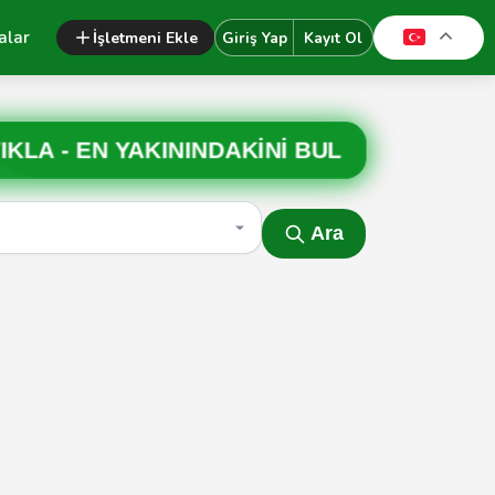
alar
İşletmeni Ekle
Giriş Yap
Kayıt Ol
IKLA -
EN YAKININDAKİNİ BUL
Ara