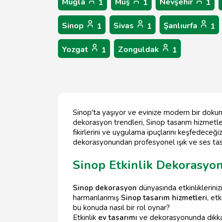
Muğla
Muş
Nevşehir
1
1
1
Sinop
Sivas
Şanlıurfa
1
1
1
Yozgat
Zonguldak
1
1
Sinop'ta yaşıyor ve evinize modern bir dokunu
dekorasyon trendleri, Sinop tasarım hizmetl
fikirlerini ve uygulama ipuçlarını keşfedeceği
dekorasyonundan profesyonel ışık ve ses tasa
Sinop Etkinlik Dekorasyo
Sinop dekorasyon
dünyasında etkinlikleriniz
harmanlanmış
Sinop tasarım hizmetleri
, et
bu konuda nasıl bir rol oynar?
Etkinlik
ev tasarımı
ve dekorasyonunda dikkat