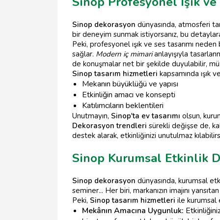
Sinop Profesyonel Işık ve
Sinop dekorasyon
dünyasında, atmosferi tam
bir deneyim sunmak istiyorsanız, bu detaylar
Peki, profesyonel ışık ve ses tasarımı neden b
sağlar.
Modern iç mimari
anlayışıyla tasarlan
de konuşmalar net bir şekilde duyulabilir, müzik 
Sinop tasarım hizmetleri
kapsamında ışık ve
Mekanın büyüklüğü ve yapısı
Etkinliğin amacı ve konsepti
Katılımcıların beklentileri
Unutmayın,
Sinop'ta ev tasarımı
olsun, kurum
Dekorasyon trendleri
sürekli değişse de, kal
destek alarak, etkinliğinizi unutulmaz kılabilirs
Sinop Kurumsal Etkinlik 
Sinop dekorasyon
dünyasında, kurumsal etkin
seminer... Her biri, markanızın imajını yansıta
Peki,
Sinop tasarım hizmetleri
ile kurumsal et
Mekânın Amacına Uygunluk:
Etkinliğin