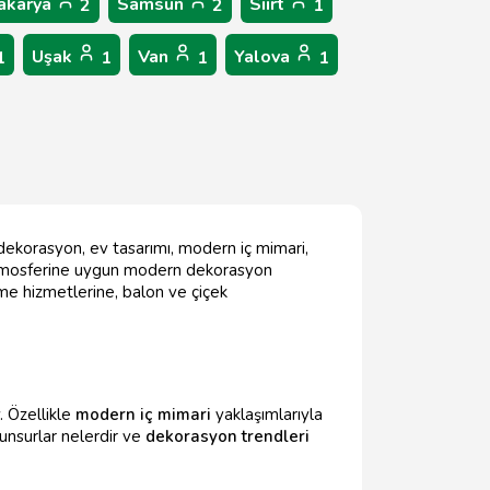
akarya
Samsun
Siirt
2
2
1
Uşak
Van
Yalova
1
1
1
1
 dekorasyon, ev tasarımı, modern iç mimari,
 atmosferine uygun modern dekorasyon
rme hizmetlerine, balon ve çiçek
. Özellikle
modern iç mimari
yaklaşımlarıyla
n unsurlar nelerdir ve
dekorasyon trendleri