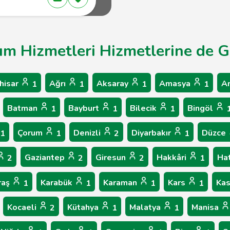
rım Hizmetleri Hizmetlerine de G
hisar
Ağrı
Aksaray
Amasya
A
1
1
1
1
Batman
Bayburt
Bilecik
Bingöl
1
1
1
Çorum
Denizli
Diyarbakır
Düzce
1
1
2
1
Gaziantep
Giresun
Hakkâri
Ha
2
2
2
1
raş
Karabük
Karaman
Kars
Ka
1
1
1
1
Kocaeli
Kütahya
Malatya
Manisa
2
1
1