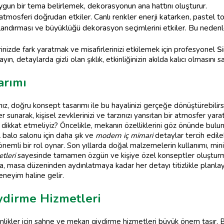
uygun bir tema belirlemek, dekorasyonun ana hattını oluşturur.
tmosferi doğrudan etkiler. Canlı renkler enerji katarken, pastel ton
klandırması ve büyüklüğü dekorasyon seçimlerini etkiler. Bu neden
rinizde fark yaratmak ve misafirlerinizi etkilemek için profesyonel
S
, detaylarda gizli olan şıklık, etkinliğinizin akılda kalıcı olmasını sa
arımı
z, doğru konsept tasarımı ile bu hayalinizi gerçeğe dönüştürebilirs
r sunarak, kişisel zevklerinizi ve tarzınızı yansıtan bir atmosfer yar
ikkat etmeliyiz? Öncelikle, mekanın özelliklerini göz önünde bulundu
l balo salonu için daha şık ve
modern iç mimari
detaylar tercih edileb
emli bir rol oynar. Son yıllarda doğal malzemelerin kullanımı, min
tleri
sayesinde tamamen özgün ve kişiye özel konseptler oluşturm
na, masa düzeninden aydınlatmaya kadar her detayı titizlikle planlay
deneyim haline gelir.
ydirme Hizmetleri
inlikler için sahne ve mekan giydirme hizmetleri büyük önem taşır. 