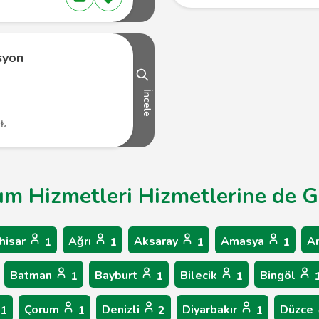
syon
İncele
 ₺
rım Hizmetleri Hizmetlerine de G
hisar
Ağrı
Aksaray
Amasya
A
1
1
1
1
Batman
Bayburt
Bilecik
Bingöl
1
1
1
Çorum
Denizli
Diyarbakır
Düzce
1
1
2
1