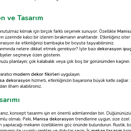
on ve Tasarım
 unutulmaz kılmak için birçok farklı seçenek sunuyor. Özellikle
Manis
 üzerinde kalıcı bir izlenim bırakmanın anahtarıdır. Etkinliğiniz ister b
asyon ile etkinliğinizi bambaşka bir boyuta taşıyabilirsiniz.
arımında nelere dikkat etmek gerekiyor? İşte bazı
dekorasyon ipuç
 objeler seçmeye özen gösterin.
u planlayın; çok kalabalık veya çok boş bir görünümden kaçının.
aratıcı
modern dekor fikirleri
uygulayın.
sa dekorasyon
hizmeti, etkinliğinizin başarısına büyük katkı sağla
an ilham alabilirsiniz.
sarımı
nız, konsept tasarımı işin en önemli adımlarından biri. Düğününüzü
umlu olmalı. Peki,
Manisa dekorasyon
trendlerine uygun, size özel 
ün yapılacağı mekanın özelliklerini göz önünde bulundurun. Rustik, b
imarisi ile uyumlu renkler ve dokular seçin.
İç mekan tasarım
kon