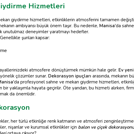
iydirme Hizmetleri
an giydirme hizmetleri, etkinliklerin atmosferini tamamen değiştir
n mekanın ambiyansı büyük önem taşır. Bu nedenle,
Manisa
'da sahne
k unutulmaz deneyimler yaratmayı hedefler.
Genellikle şunları kapsar:
irme
hayallerinizdeki atmosfere dönüştürmek mümkün hale gelir.
Ev yen
e yönelik çözümler sunar.
Dekorasyon ipuçları
arasında, mekanın bü
Manisa
'da profesyonel sahne ve mekan giydirme hizmetleri, etkinliği
ir yaklaşımla hayata geçirilir. Öte yandan, bu hizmeti alırken, firma
mak da önemlidir.
korasyon
ler, her türlü etkinliğe renk katmanın ve atmosferi zenginleştirmenin
r, nişanlar ve kurumsal etkinlikler için
balon ve çiçek dekorasyon
leri
ortaya çıkıyor?