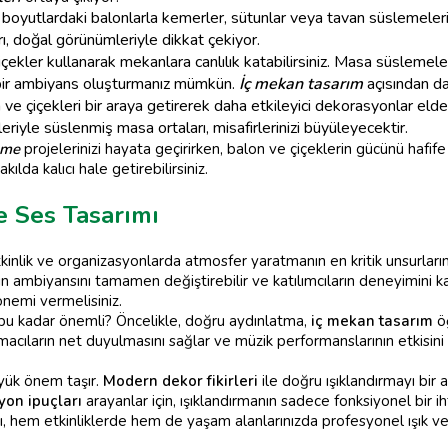
boyutlardaki balonlarla kemerler, sütunlar veya tavan süslemeleri ya
, doğal görünümleriyle dikkat çekiyor.
kler kullanarak mekanlara canlılık katabilirsiniz. Masa süslemeler
z bir ambiyans oluşturmanız mümkün.
İç mekan tasarım
açısından da 
ve çiçekleri bir araya getirerek daha etkileyici dekorasyonlar elde
eriyle süslenmiş masa ortaları, misafirlerinizi büyüleyecektir.
eme
projelerinizi hayata geçirirken, balon ve çiçeklerin gücünü hafi
kılda kalıcı hale getirebilirsiniz.
e Ses Tasarımı
kinlik ve organizasyonlarda atmosfer yaratmanın en kritik unsurlarınd
in ambiyansını tamamen değiştirebilir ve katılımcıların deneyimini k
önemi vermelisiniz.
 bu kadar önemli? Öncelikle, doğru aydınlatma,
iç mekan tasarım
öğ
şmacıların net duyulmasını sağlar ve müzik performanslarının etkisin
yük önem taşır.
Modern dekor fikirleri
ile doğru ışıklandırmayı bir 
on ipuçları
arayanlar için, ışıklandırmanın sadece fonksiyonel bir i
 hem etkinliklerde hem de yaşam alanlarınızda profesyonel ışık ve se