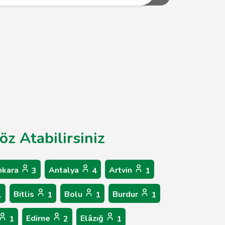
öz Atabilirsiniz
nkara
Antalya
Artvin
3
4
1
Bitlis
Bolu
Burdur
1
1
1
1
Edirne
Elâzığ
1
2
1