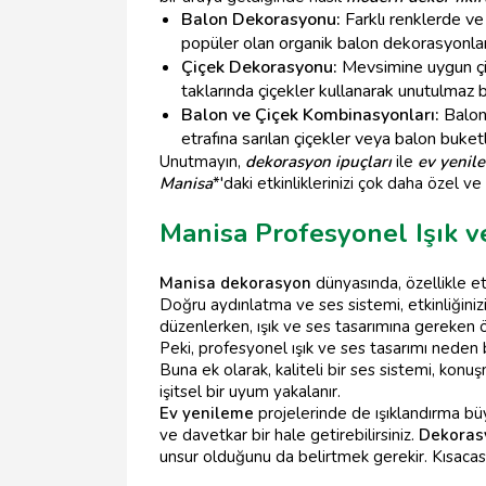
Balon Dekorasyonu:
Farklı renklerde ve 
popüler olan organik balon dekorasyonları
Çiçek Dekorasyonu:
Mevsimine uygun çiçe
taklarında çiçekler kullanarak unutulma
Balon ve Çiçek Kombinasyonları:
Balon 
etrafına sarılan çiçekler veya balon buketl
Unutmayın,
dekorasyon ipuçları
ile
ev yenil
Manisa
*'daki etkinliklerinizi çok daha özel ve a
Manisa Profesyonel Işık v
Manisa dekorasyon
dünyasında, özellikle et
Doğru aydınlatma ve ses sistemi, etkinliğiniz
düzenlerken, ışık ve ses tasarımına gereken 
Peki, profesyonel ışık ve ses tasarımı neden
Buna ek olarak, kaliteli bir ses sistemi, konu
işitsel bir uyum yakalanır.
Ev yenileme
projelerinde de ışıklandırma bü
ve davetkar bir hale getirebilirsiniz.
Dekorasy
unsur olduğunu da belirtmek gerekir. Kısacası,