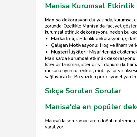
Manisa Kurumsal Etkinlik
Manisa dekorasyon
dünyasında, kurumsal etki
zorunda. Özellikle
Manisa'da
faaliyet göstere
kurumsal etkinlik
dekorasyonu
neden bu kad
Marka İmajı:
Etkinlik dekorasyonu, şirketin
Çalışan Motivasyonu:
Hoş ve ilham verici
Müşteri İlişkileri:
Misafirlerinizi etkilemek
Manisa
'da
kurumsal etkinlik dekorasyonu
İster bir lansman, ister bir yıl dönümü kutlam
mekana uyumlu renkler, mobilyalar ve aksesuar
sağlayacaktır. Bu yüzden profesyonel yardım 
Sıkça Sorulan Sorular
Manisa'da en popüler deko
Manisa'da son zamanlarda doğal malzemeler ve
yaratıyor.