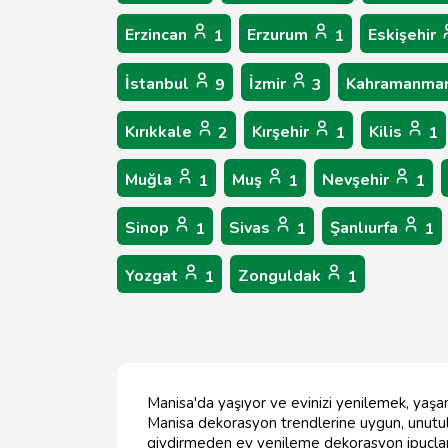
Erzincan
Erzurum
Eskişehir
1
1
İstanbul
İzmir
Kahramanma
9
3
Kırıkkale
Kırşehir
Kilis
2
1
1
Muğla
Muş
Nevşehir
1
1
1
Sinop
Sivas
Şanlıurfa
1
1
1
Yozgat
Zonguldak
1
1
Manisa'da yaşıyor ve evinizi yenilemek, yaşam 
Manisa dekorasyon trendlerine uygun, unutul
giydirmeden ev yenileme dekorasyon ipuçların