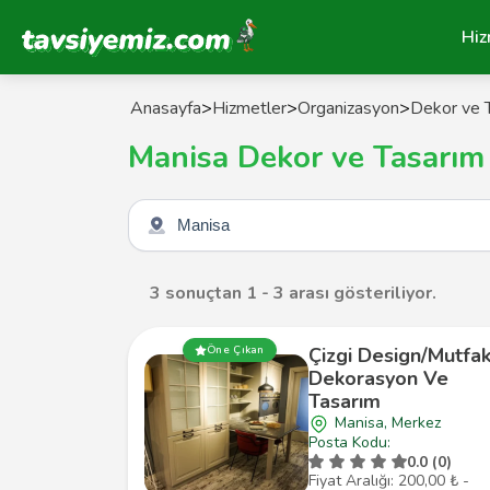
Tavsiyemiz Anasayfa
Hiz
Anasayfa
>
Hizmetler
>
Organizasyon
>
Dekor ve T
Manisa Dekor ve Tasarım
Şehir seçin
3 sonuçtan 1 - 3 arası gösteriliyor.
Çizgi Design/Mutfa
Öne Çıkan
Dekorasyon Ve
Tasarım
Manisa, Merkez
Posta Kodu:
0.0 (0)
Fiyat Aralığı: 200,00 ₺ -