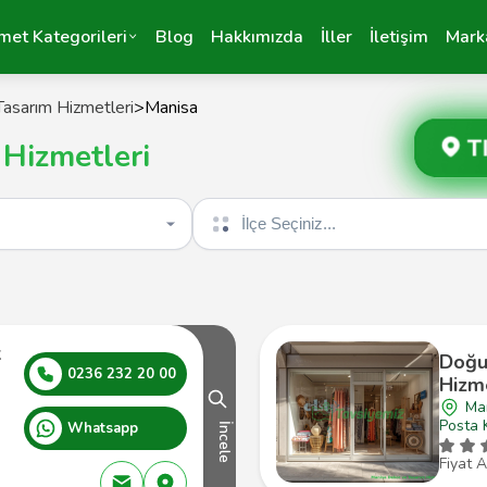
met Kategorileri
Blog
Hakkımızda
İller
İletişim
Mark
asarım Hizmetleri
>
Manisa
T
 Hizmetleri
İlçe seçin
k
Doğu
0236 232 20 00
Hizm
Man
Posta 
Whatsapp
İncele
Fiyat A