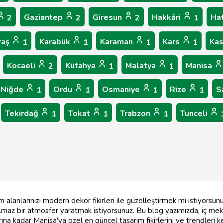
Gaziantep
Giresun
Hakkâri
Ha
2
2
2
1
raş
Karabük
Karaman
Kars
Ka
1
1
1
1
Kocaeli
Kütahya
Malatya
Manisa
2
1
1
Niğde
Ordu
Osmaniye
Rize
S
1
1
1
1
Tekirdağ
Tokat
Trabzon
Tunceli
1
1
1
alanlarınızı modern dekor fikirleri ile güzelleştirmek mi istiyorsunu
maz bir atmosfer yaratmak istiyorsunuz. Bu blog yazımızda, iç me
a kadar Manisa'ya özel en güncel tasarım fikirlerini ve trendleri k