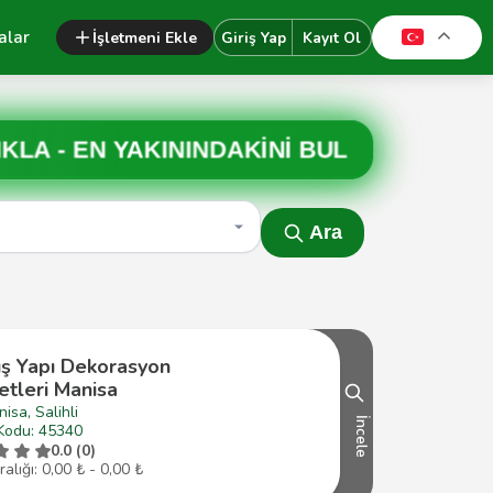
alar
İşletmeni Ekle
Giriş Yap
Kayıt Ol
IKLA -
EN YAKININDAKİNİ BUL
Ara
ş Yapı Dekorasyon
etleri Manisa
isa, Salihli
İncele
Kodu: 45340
0.0 (0)
ralığı: 0,00 ₺ - 0,00 ₺