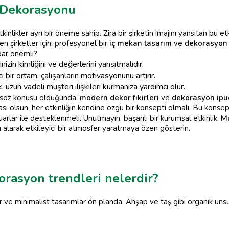
 Dekorasyonu
nlikler ayrı bir öneme sahip. Zira bir şirketin imajını yansıtan bu etki
n şirketler için, profesyonel bir
iç mekan tasarım
ve
dekorasyon
ar önemli?
izin kimliğini ve değerlerini yansıtmalıdır.
 bir ortam, çalışanların motivasyonunu artırır.
, uzun vadeli müşteri ilişkileri kurmanıza yardımcı olur.
söz konusu olduğunda,
modern dekor fikirleri
ve
dekorasyon ipu
ası olsun, her etkinliğin kendine özgü bir konsepti olmalı. Bu konse
lar ile desteklenmeli. Unutmayın, başarılı bir kurumsal etkinlik,
M
alarak etkileyici bir atmosfer yaratmaya özen gösterin.
rasyon trendleri nelerdir?
 minimalist tasarımlar ön planda. Ahşap ve taş gibi organik unsur