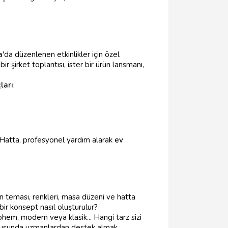
a
'da düzenlenen etkinlikler için özel
ir şirket toplantısı, ister bir ürün lansmanı,
ları
:
r. Hatta, profesyonel yardım alarak
ev
n teması, renkleri, masa düzeni ve hatta
bir konsept nasıl oluşturulur?
ohem, modern veya klasik... Hangi tarz sizi
usunda uzmanlardan destek almak,