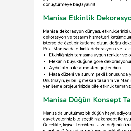
dönüştürmeye başlayalım!
Manisa Etkinlik Dekorasy
Manisa dekorasyon
dünyası, etkinliklerinizi
dekorasyon ve tasarım hizmetleri, katılımcıların
isterse de özel bir kutlama olsun, doğru dekor
Peki,
Manisa
'da etkinlik dekorasyonu ve tas
Etkinliğinizin temasına uygun renkler ve
Mekanın büyüklüğüne göre dekorasyonunuz
Aydınlatma ile atmosferi güçlendirin.
Masa düzeni ve sunum şekli konusunda y
Unutmayın, iyi bir
iç mekan tasarım
ve
Mani
yenileme
projelerinizde bile etkinlik temanızd
Manisa Düğün Konsept Ta
Manisa'da unutulmaz bir düğün hayal ediyorsa
davetiyeleriniz bile seçtiğiniz konsept ile uy
Öncelikle, kişisel tercihlerinizi ve düğününüz
yansıtıyor? Ardından, mekanın büyüklüğü ve m