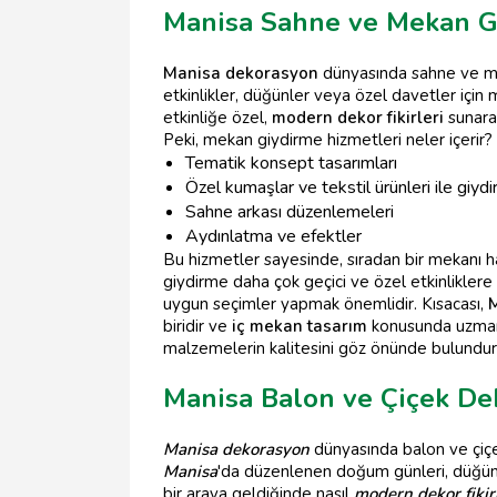
Manisa Sahne ve Mekan G
Manisa dekorasyon
dünyasında sahne ve mek
etkinlikler, düğünler veya özel davetler içi
etkinliğe özel,
modern dekor fikirleri
sunara
Peki, mekan giydirme hizmetleri neler içerir? 
Tematik konsept tasarımları
Özel kumaşlar ve tekstil ürünleri ile giyd
Sahne arkası düzenlemeleri
Aydınlatma ve efektler
Bu hizmetler sayesinde, sıradan bir mekanı 
giydirme daha çok geçici ve özel etkinlikler
uygun seçimler yapmak önemlidir. Kısacası,
biridir ve
iç mekan tasarım
konusunda uzman b
malzemelerin kalitesini göz önünde bulundur
Manisa Balon ve Çiçek De
Manisa dekorasyon
dünyasında balon ve çiçek
Manisa
'da düzenlenen doğum günleri, düğünle
bir araya geldiğinde nasıl
modern dekor fikir