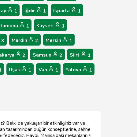
tay
Iğdır
Isparta
1
1
1
stamonu
Kayseri
1
1
Mardin
Mersin
3
2
1
akarya
Samsun
Siirt
2
2
1
Uşak
Van
Yalova
1
1
1
1
z? Belki de yaklaşan bir etkinliğiniz var ve
kan tasarımından düğün konseptlerine, sahne
eşfedeceğiz. Haydi, Manisa'daki mekanlarınızı