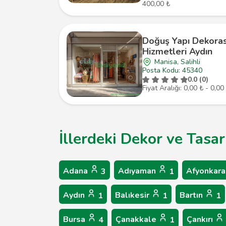
400,00 ₺
Doğuş Yapı Dekora
Hizmetleri Aydın
Manisa, Salihli
Posta Kodu: 45340
0.0 (0)
Fiyat Aralığı: 0,00 ₺ - 0,00
İllerdeki Dekor ve Tasa
Adana
Adıyaman
Afyonkara
3
1
Aydın
Balıkesir
Bartın
1
1
1
Bursa
Çanakkale
Çankırı
4
1