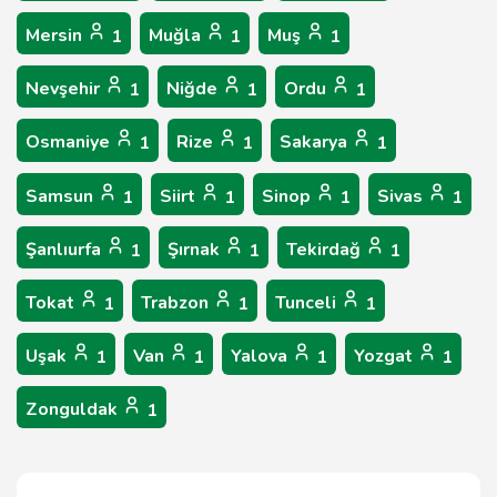
Mersin
Muğla
Muş
1
1
1
Nevşehir
Niğde
Ordu
1
1
1
Osmaniye
Rize
Sakarya
1
1
1
Samsun
Siirt
Sinop
Sivas
1
1
1
1
Şanlıurfa
Şırnak
Tekirdağ
1
1
1
Tokat
Trabzon
Tunceli
1
1
1
Uşak
Van
Yalova
Yozgat
1
1
1
1
Zonguldak
1