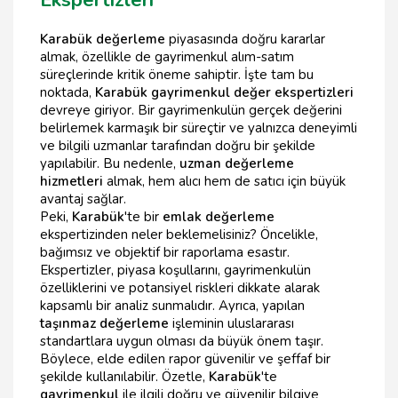
Ekspertizleri
Karabük değerleme
piyasasında doğru kararlar
almak, özellikle de gayrimenkul alım-satım
süreçlerinde kritik öneme sahiptir. İşte tam bu
noktada,
Karabük gayrimenkul değer ekspertizleri
devreye giriyor. Bir gayrimenkulün gerçek değerini
belirlemek karmaşık bir süreçtir ve yalnızca deneyimli
ve bilgili uzmanlar tarafından doğru bir şekilde
yapılabilir. Bu nedenle,
uzman değerleme
hizmetleri
almak, hem alıcı hem de satıcı için büyük
avantaj sağlar.
Peki,
Karabük
'te bir
emlak değerleme
ekspertizinden neler beklemelisiniz? Öncelikle,
bağımsız ve objektif bir raporlama esastır.
Ekspertizler, piyasa koşullarını, gayrimenkulün
özelliklerini ve potansiyel riskleri dikkate alarak
kapsamlı bir analiz sunmalıdır. Ayrıca, yapılan
taşınmaz değerleme
işleminin uluslararası
standartlara uygun olması da büyük önem taşır.
Böylece, elde edilen rapor güvenilir ve şeffaf bir
şekilde kullanılabilir. Özetle,
Karabük
'te
gayrimenkul
ile ilgili doğru ve güvenilir bilgiye