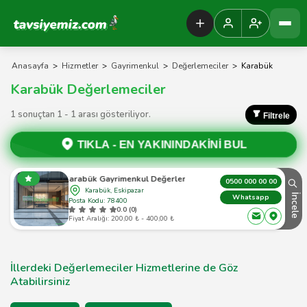
Tavsiyemiz Anasayfa
Anasayfa
>
Hizmetler
>
Gayrimenkul
>
Değerlemeciler
>
Karabük
Karabük Değerlemeciler
1 sonuçtan 1 - 1 arası gösteriliyor.
Filtrele
TIKLA -
EN YAKININDAKİNİ BUL
Karabük Gayrimenkul Değerleme
0500 000 00 00
Karabük, Eskipazar
İncele
Whatsapp
Posta Kodu: 78400
0.0 (0)
Fiyat Aralığı: 200,00 ₺ - 400,00 ₺
İllerdeki Değerlemeciler Hizmetlerine de Göz
Atabilirsiniz