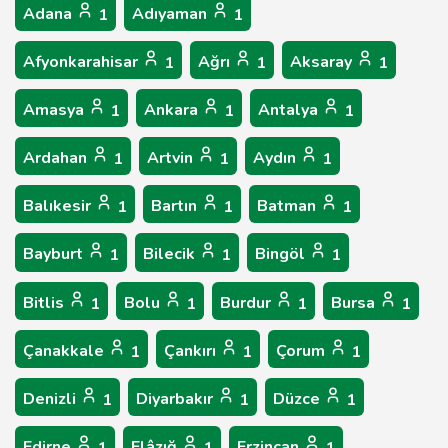
Adana
Adıyaman
1
1
Afyonkarahisar
Ağrı
Aksaray
1
1
1
Amasya
Ankara
Antalya
1
1
1
Ardahan
Artvin
Aydın
1
1
1
Balıkesir
Bartın
Batman
1
1
1
Bayburt
Bilecik
Bingöl
1
1
1
Bitlis
Bolu
Burdur
Bursa
1
1
1
1
Çanakkale
Çankırı
Çorum
1
1
1
Denizli
Diyarbakır
Düzce
1
1
1
Edirne
Elâzığ
Erzincan