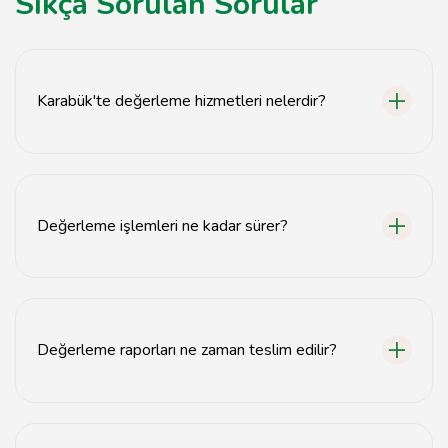
Sıkça Sorulan Sorular
Karabük'te değerleme hizmetleri nelerdir?
Karabük'te taşınmaz değerleme, emlak değerleme ve
gayrimenkul ekspertizi hizmetleri sunmaktayız.
Değerleme işlemleri ne kadar sürer?
Değerleme işlemleri genellikle 1-3 iş günü içinde
tamamlanmaktadır.
Değerleme raporları ne zaman teslim edilir?
Değerleme raporları, işlem tamamlandıktan sonra en
geç 3 iş günü içinde teslim edilmektedir.