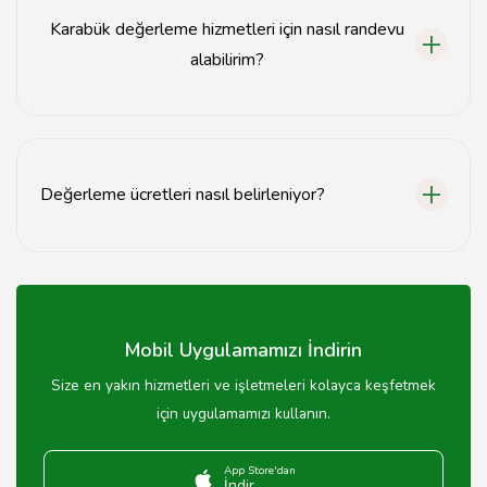
Karabük değerleme hizmetleri için nasıl randevu
alabilirim?
Web sitemiz üzerinden iletişim formunu doldurarak
veya telefonla arayarak randevu alabilirsiniz.
Değerleme ücretleri nasıl belirleniyor?
Değerleme ücretleri, taşınmazın türü ve büyüklüğüne
göre değişiklik göstermektedir.
Mobil Uygulamamızı İndirin
Size en yakın hizmetleri ve işletmeleri kolayca keşfetmek
için uygulamamızı kullanın.
App Store'dan
İndir