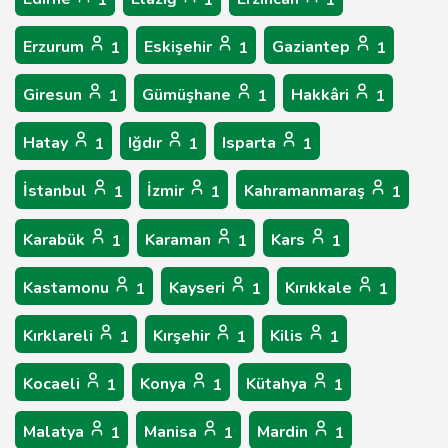
1
1
1
Erzurum
Eskişehir
Gaziantep
1
1
1
Giresun
Gümüşhane
Hakkâri
1
1
1
Hatay
Iğdır
Isparta
1
1
1
İstanbul
İzmir
Kahramanmaraş
1
1
1
Karabük
Karaman
Kars
1
1
1
Kastamonu
Kayseri
Kırıkkale
1
1
1
Kırklareli
Kırşehir
Kilis
1
1
1
Kocaeli
Konya
Kütahya
1
1
1
Malatya
Manisa
Mardin
1
1
1