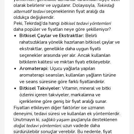
olarak belirlenir ve uygulanır. Dolayısıyla,
Tekirdağ
alternatif tedavi
seçeneklerinin fiyat aralığı da
oldukça değişkendir.
Peki, Tekirdağ'da hangi
bitkisel tedavi yöntemleri
daha popüler ve fiyatları neye göre şekilleniyor?
Bitkisel Çaylar ve Ekstraktlar:
Belirli
rahatsızlıklara yönelik hazırlanan bitkisel çaylar ve
ekstraktlar, genellikle daha uygun fiyatlı
seçenekler arasında yer alır. Ancak kullanılan
bitkilerin kalitesi ve miktarı fiyatı etkileyebilir.
Aromaterapi:
Uçucu yağlarla yapılan
aromaterapi seansları, kullanılan yağların türüne
ve seans süresine göre farklı fiyatlandırılır.
Bitkisel Takviyeler:
Vitamin, mineral ve bitki
özlerini içeren takviyeler, markalarına ve
içeriklerine göre geniş bir fiyat aralığı sunar.
Fiyatları etkileyen diğer faktörler ise uzmanın
deneyimi, tedavi süresi ve kullanılan ek yöntemlerdir.
Unutmayın ki,
sağlıklı yaşam ip
uçlarıyla desteklenen
doğal tedavi yöntemleri
, uzun vadede daha
sürdürülebilir sonuçlar verebilir. Bu nedenle, fiyat