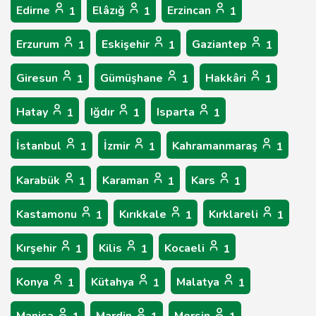
Edirne
Elâzığ
Erzincan
1
1
1
Erzurum
Eskişehir
Gaziantep
1
1
1
Giresun
Gümüşhane
Hakkâri
1
1
1
Hatay
Iğdır
Isparta
1
1
1
İstanbul
İzmir
Kahramanmaraş
1
1
1
Karabük
Karaman
Kars
1
1
1
Kastamonu
Kırıkkale
Kırklareli
1
1
1
Kırşehir
Kilis
Kocaeli
1
1
1
Konya
Kütahya
Malatya
1
1
1