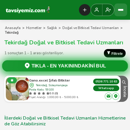
Tavsiyemiz Anasayfa
Anasayfa
>
Hizmetler
>
Sağlık
>
Doğal ve Bitkisel Tedavi Uzmanları
>
Tekirdağ
Tekirdağ Doğal ve Bitkisel Tedavi Uzmanları
1 sonuçtan 1 - 1 arası gösteriliyor.
Filtrele
TIKLA -
EN YAKININDAKİNİ BUL
Gano.excel Şifalı Bitkiler
0536 771 10 63
Tekirdağ, Süleymanpaşa
İncele
Whatsapp
Posta Kodu: 59100
0.0 (0)
Fiyat Aralığı: 1.000,00 ₺ - 5.000,00 ₺
İllerdeki Doğal ve Bitkisel Tedavi Uzmanları Hizmetlerine
de Göz Atabilirsiniz