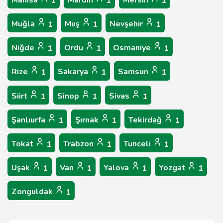
Manisa
Mardin
Mersin
1
1
1
Muğla
Muş
Nevşehir
1
1
1
Niğde
Ordu
Osmaniye
1
1
1
Rize
Sakarya
Samsun
1
1
1
Siirt
Sinop
Sivas
1
1
1
Şanlıurfa
Şırnak
Tekirdağ
1
1
1
Tokat
Trabzon
Tunceli
1
1
1
Uşak
Van
Yalova
Yozgat
1
1
1
1
Zonguldak
1