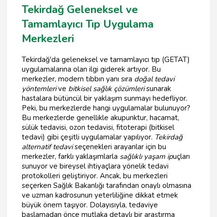
Tekirdağ Geleneksel ve
Tamamlayıcı Tıp Uygulama
Merkezleri
Tekirdağ'da geleneksel ve tamamlayıcı tıp (GETAT)
uygulamalarına olan ilgi giderek artıyor. Bu
merkezler, modern tıbbın yanı sıra
doğal tedavi
yöntemleri
ve
bitkisel sağlık çözümleri
sunarak
hastalara bütüncül bir yaklaşım sunmayı hedefliyor.
Peki, bu merkezlerde hangi uygulamalar bulunuyor?
Bu merkezlerde genellikle akupunktur, hacamat,
sülük tedavisi, ozon tedavisi, fitoterapi (bitkisel
tedavi) gibi çeşitli uygulamalar yapılıyor.
Tekirdağ
alternatif tedavi
seçenekleri arayanlar için bu
merkezler, farklı yaklaşımlarla
sağlıklı yaşam ip
uçları
sunuyor ve bireysel ihtiyaçlara yönelik tedavi
protokolleri geliştiriyor. Ancak, bu merkezleri
seçerken Sağlık Bakanlığı tarafından onaylı olmasına
ve uzman kadrosunun yeterliliğine dikkat etmek
büyük önem taşıyor. Dolayısıyla, tedaviye
başlamadan önce mutlaka detaylı bir araştırma