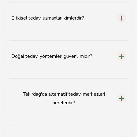
Tekirdağ'da bitkisel tedavi, akupunktur, homeopati ve
aromaterapi gibi doğal tedavi yöntemleri
bulunmaktadır.
Bitkisel tedavi uzmanları kimlerdir?
Bitkisel tedavi uzmanları, bitkisel ürünler ve doğal
yöntemler konusunda eğitim almış sağlık
profesyonelleridir.
Doğal tedavi yöntemleri güvenli midir?
Doğal tedavi yöntemleri genellikle güvenli olsa da, her
bireyin sağlık durumu farklıdır; uzman görüşü almak
önemlidir.
Tekirdağ'da alternatif tedavi merkezleri
nerelerdir?
Tekirdağ'da çeşitli alternatif tedavi merkezleri
bulunmaktadır; bunlar genellikle doğal tedavi uzmanları
tarafından işletilmektedir.