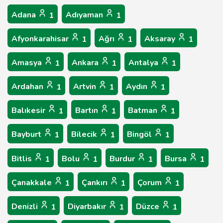
Adana
Adıyaman
1
1
Afyonkarahisar
Ağrı
Aksaray
1
1
1
Amasya
Ankara
Antalya
1
1
1
Ardahan
Artvin
Aydın
1
1
1
Balıkesir
Bartın
Batman
1
1
1
Bayburt
Bilecik
Bingöl
1
1
1
Bitlis
Bolu
Burdur
Bursa
1
1
1
1
Çanakkale
Çankırı
Çorum
1
1
1
Denizli
Diyarbakır
Düzce
1
1
1