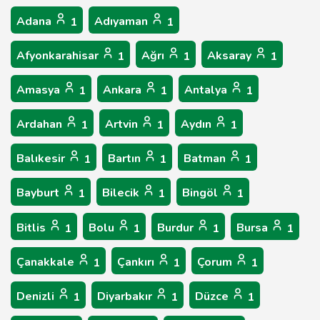
Adana
Adıyaman
1
1
Afyonkarahisar
Ağrı
Aksaray
1
1
1
Amasya
Ankara
Antalya
1
1
1
Ardahan
Artvin
Aydın
1
1
1
Balıkesir
Bartın
Batman
1
1
1
Bayburt
Bilecik
Bingöl
1
1
1
Bitlis
Bolu
Burdur
Bursa
1
1
1
1
Çanakkale
Çankırı
Çorum
1
1
1
Denizli
Diyarbakır
Düzce
1
1
1