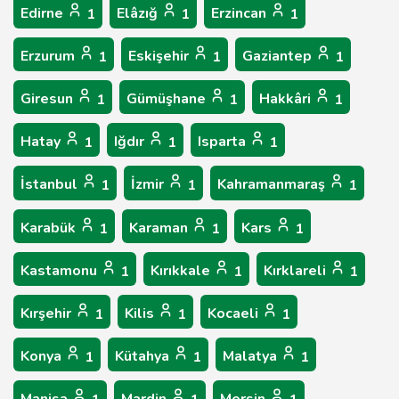
Edirne
Elâzığ
Erzincan
1
1
1
Erzurum
Eskişehir
Gaziantep
1
1
1
Giresun
Gümüşhane
Hakkâri
1
1
1
Hatay
Iğdır
Isparta
1
1
1
İstanbul
İzmir
Kahramanmaraş
1
1
1
Karabük
Karaman
Kars
1
1
1
Kastamonu
Kırıkkale
Kırklareli
1
1
1
Kırşehir
Kilis
Kocaeli
1
1
1
Konya
Kütahya
Malatya
1
1
1