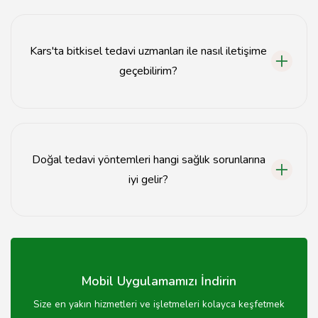
Doğal tedavi yöntemleri genellikle güvenli olsa da, her
bireyin sağlık durumu farklıdır; uzman görüşü almak
önemlidir.
Kars'ta bitkisel tedavi uzmanları ile nasıl iletişime
geçebilirim?
Kars'taki bitkisel tedavi uzmanları ile iletişime geçmek
için internet üzerindeki rehberlerden veya sosyal
medya platformlarından yararlanabilirsiniz.
Doğal tedavi yöntemleri hangi sağlık sorunlarına
iyi gelir?
Doğal tedavi yöntemleri, stres, sindirim sorunları, ağrı
yönetimi ve bağışıklık sistemini güçlendirme gibi birçok
sağlık sorununa yardımcı olabilir.
Mobil Uygulamamızı İndirin
Size en yakın hizmetleri ve işletmeleri kolayca keşfetmek