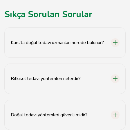
Sıkça Sorulan Sorular
Kars'ta doğal tedavi uzmanları nerede bulunur?
Kars'ta doğal tedavi uzmanları genellikle sağlık
merkezlerinde ve özel muayenehanelerde hizmet
vermektedir.
Bitkisel tedavi yöntemleri nelerdir?
Bitkisel tedavi yöntemleri arasında bitki çayları, yağlar,
tentürler ve doğal takviyeler bulunmaktadır.
Doğal tedavi yöntemleri güvenli midir?