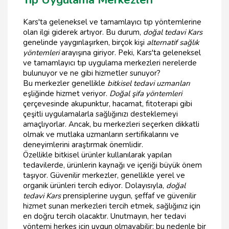
Kars'ta geleneksel ve tamamlayıcı tıp yöntemlerine
olan ilgi giderek artıyor. Bu durum,
doğal tedavi Kars
genelinde yaygınlaşırken, birçok kişi
alternatif sağlık
yöntemleri
arayışına giriyor. Peki, Kars'ta geleneksel
ve tamamlayıcı tıp uygulama merkezleri nerelerde
bulunuyor ve ne gibi hizmetler sunuyor?
Bu merkezler genellikle
bitkisel tedavi uzmanları
eşliğinde hizmet veriyor.
Doğal şifa yöntemleri
çerçevesinde akupunktur, hacamat, fitoterapi gibi
çeşitli uygulamalarla sağlığınızı desteklemeyi
amaçlıyorlar. Ancak, bu merkezleri seçerken dikkatli
olmak ve mutlaka uzmanların sertifikalarını ve
deneyimlerini araştırmak önemlidir.
Özellikle bitkisel ürünler kullanılarak yapılan
tedavilerde, ürünlerin kaynağı ve içeriği büyük önem
taşıyor. Güvenilir merkezler, genellikle yerel ve
organik ürünleri tercih ediyor. Dolayısıyla,
doğal
tedavi Kars
prensiplerine uygun, şeffaf ve güvenilir
hizmet sunan merkezleri tercih etmek, sağlığınız için
en doğru tercih olacaktır. Unutmayın, her tedavi
yöntemi herkes için uygun olmayabilir; bu nedenle bir