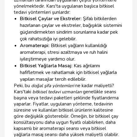
uzmanları
tarafından uygulanan çeşitli yöntemlere
yönelmektedir. Kars'ta uygulanan başlıca bitkisel
tedavi yöntemleri şunlardır:
Bitkisel Çaylar ve Ekstreler:
Şifalı bitkilerden
hazırlanan çaylar ve ekstreler, bağışıklık sistemini
güçlendirmekten sindirim sorunlarına kadar pek
çok rahatsızlığa iyi gelebilir.
Aromaterapi:
Bitkisel yağların kullanıldığı
aromaterapi, stresi azaltmaya ve ruh halini
iyileştirmeye yardımcı olur.
Bitkisel Yağlarla Masaj:
Kas ağrılarını
hafifletmek ve rahatlamak için bitkisel yağlarla
yapılan masajlar tercih edilebilir.
Peki, bu
doğal şifa yöntemleri
ne kadar maliyetli?
Kars'taki
bitkisel tedavi uzmanları
genellikle seans
başına veya tedavi paketleri şeklinde fiyatlandırma
yaparlar. Fiyatlar, uygulanan yönteme, tedavinin
süresine ve kullanılan bitkisel ürünlerin kalitesine
göre değişiklik gösterebilir. Örneğin, bir bitkisel çay
konsültasyonu daha uygun fiyatlı olabilirken, daha
kapsamlı bir aromaterapi seansı veya bitkisel
yağlarla masaj seansı daha yüksek maliyetli olabilir.