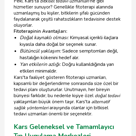
Peki, Kars'ta
bitkisel tedavi uzmanları
ne gibi
hizmetler sunuyor? Genellikle fitoterapi alanında
uzmanlaşmış bu kişiler, bitkilerin şifalı gücünden
faydalanarak çeşitli rahatsızlıkların tedavisine destek
oluyorlar.
Fitoterapinin Avantajları:
Doğal kaynaklı olması:
Kimyasal içerikli ilaçlara
kıyasla daha doğal bir seçenek sunar.
Bütüncül yaklaşım:
Sadece semptomları değil,
hastalığın kökenini hedef alır.
Yan etkilerin azlığı:
Doğru kullanıldığında yan
etkileri minimaldir.
Kars'ta faaliyet gösteren fitoterapi uzmanları,
kapsamlı bir değerlendirme sonrasında size özel bir
tedavi planı oluştururlar. Unutmayın, her bireyin
bünyesi farklıdır; bu nedenle kişiye özel
doğal tedavi
yaklaşımları büyük önem taşır. Kars'ta
alternatif
sağlık yöntemleri
arayışında olanlar için bitkisel
tedavi uzmanları önemli bir seçenektir.
Kars Geleneksel ve Tamamlayıcı
Tıp Uygulama Merkezleri