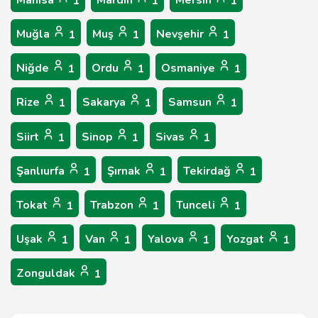
Manisa
Mardin
Mersin
1
1
1
Muğla
Muş
Nevşehir
1
1
1
Niğde
Ordu
Osmaniye
1
1
1
Rize
Sakarya
Samsun
1
1
1
Siirt
Sinop
Sivas
1
1
1
Şanlıurfa
Şırnak
Tekirdağ
1
1
1
Tokat
Trabzon
Tunceli
1
1
1
Uşak
Van
Yalova
Yozgat
1
1
1
1
Zonguldak
1