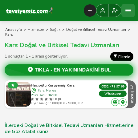
Tavsiyemiz Anasayfa
Anasayfa
>
Hizmetler
>
Sağlık
>
Doğal ve Bitkisel Tedavi Uzmanları
>
Kars
Kars Doğal ve Bitkisel Tedavi Uzmanları
1 sonuçtan 1 - 1 arası gösteriliyor.
Filtrele
TIKLA -
EN YAKININDAKİNİ BUL
Hacıoğlu Kuruyemiş Kars
0532 471 97 69
Kars, Merkez
İncele
Whatsapp
Posta Kodu: 36100
0.0 (0)
Fiyat Aralığı: 1.000,00 ₺ - 5.000,00 ₺
İllerdeki Doğal ve Bitkisel Tedavi Uzmanları Hizmetlerine
de Göz Atabilirsiniz