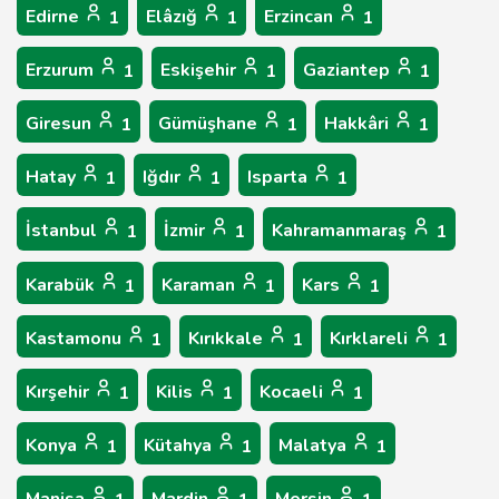
Edirne
Elâzığ
Erzincan
1
1
1
Erzurum
Eskişehir
Gaziantep
1
1
1
Giresun
Gümüşhane
Hakkâri
1
1
1
Hatay
Iğdır
Isparta
1
1
1
İstanbul
İzmir
Kahramanmaraş
1
1
1
Karabük
Karaman
Kars
1
1
1
Kastamonu
Kırıkkale
Kırklareli
1
1
1
Kırşehir
Kilis
Kocaeli
1
1
1
Konya
Kütahya
Malatya
1
1
1