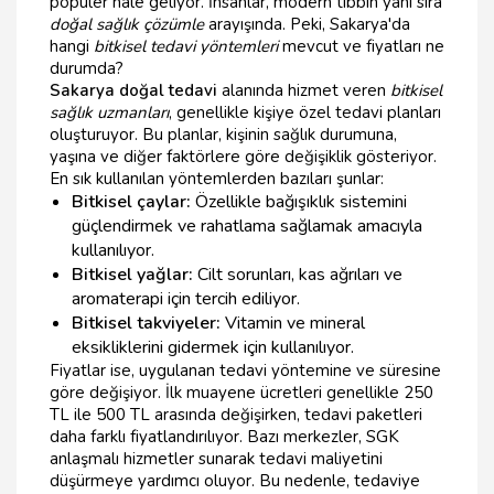
popüler hale geliyor. İnsanlar, modern tıbbın yanı sıra
doğal sağlık çözümle
arayışında. Peki, Sakarya'da
hangi
bitkisel tedavi yöntemleri
mevcut ve fiyatları ne
durumda?
Sakarya doğal tedavi
alanında hizmet veren
bitkisel
sağlık uzmanları
, genellikle kişiye özel tedavi planları
oluşturuyor. Bu planlar, kişinin sağlık durumuna,
yaşına ve diğer faktörlere göre değişiklik gösteriyor.
En sık kullanılan yöntemlerden bazıları şunlar:
Bitkisel çaylar:
Özellikle bağışıklık sistemini
güçlendirmek ve rahatlama sağlamak amacıyla
kullanılıyor.
Bitkisel yağlar:
Cilt sorunları, kas ağrıları ve
aromaterapi için tercih ediliyor.
Bitkisel takviyeler:
Vitamin ve mineral
eksikliklerini gidermek için kullanılıyor.
Fiyatlar ise, uygulanan tedavi yöntemine ve süresine
göre değişiyor. İlk muayene ücretleri genellikle 250
TL ile 500 TL arasında değişirken, tedavi paketleri
daha farklı fiyatlandırılıyor. Bazı merkezler, SGK
anlaşmalı hizmetler sunarak tedavi maliyetini
düşürmeye yardımcı oluyor. Bu nedenle, tedaviye