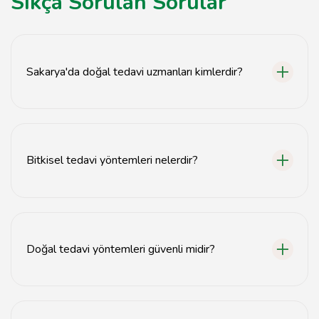
Sıkça Sorulan Sorular
Sakarya'da doğal tedavi uzmanları kimlerdir?
Sakarya'da bitkisel sağlık uzmanları, doğal tedavi
yöntemleri konusunda eğitim almış profesyonellerdir.
Bitkisel tedavi yöntemleri nelerdir?
Bitkisel tedavi yöntemleri arasında bitki çayları, yağlar,
tentürler ve doğal takviyeler bulunmaktadır.
Doğal tedavi yöntemleri güvenli midir?
Doğal tedavi yöntemleri genellikle güvenli olsa da,
uzman bir doktora danışmak önemlidir.