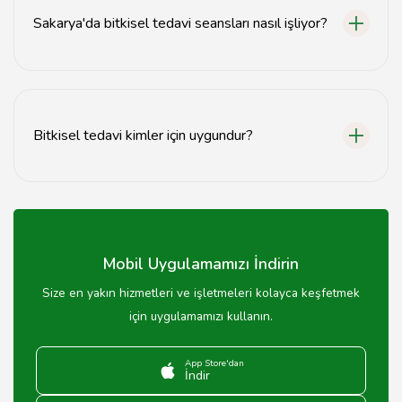
Sakarya'da bitkisel tedavi seansları nasıl işliyor?
Bitkisel tedavi seansları, uzman ile yapılan bireysel
görüşmeler ve kişiye özel tedavi planları ile ilerler.
Bitkisel tedavi kimler için uygundur?
Bitkisel tedavi, genel sağlık durumu iyi olan bireyler için
uygundur, ancak kronik hastalığı olanların doktora
danışması gerekir.
Mobil Uygulamamızı İndirin
Size en yakın hizmetleri ve işletmeleri kolayca keşfetmek
için uygulamamızı kullanın.
App Store'dan
İndir