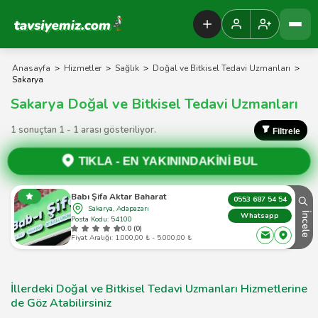
Tavsiyemiz Anasayfa
Anasayfa
>
Hizmetler
>
Sağlık
>
Doğal ve Bitkisel Tedavi Uzmanları
>
Sakarya
Sakarya Doğal ve Bitkisel Tedavi Uzmanları
1 sonuçtan 1 - 1 arası gösteriliyor.
Filtrele
TIKLA -
EN YAKININDAKİNİ BUL
Babı Şifa Aktar Baharat
0553 687 54 54
Sakarya, Adapazarı
İncele
Whatsapp
Posta Kodu: 54100
0.0 (0)
Fiyat Aralığı: 1.000,00 ₺ - 5.000,00 ₺
İllerdeki Doğal ve Bitkisel Tedavi Uzmanları Hizmetlerine
de Göz Atabilirsiniz