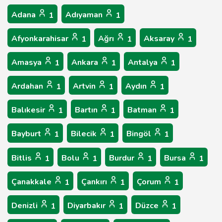
Adana
Adıyaman
1
1
Afyonkarahisar
Ağrı
Aksaray
1
1
1
Amasya
Ankara
Antalya
1
1
1
Ardahan
Artvin
Aydın
1
1
1
Balıkesir
Bartın
Batman
1
1
1
Bayburt
Bilecik
Bingöl
1
1
1
Bitlis
Bolu
Burdur
Bursa
1
1
1
1
Çanakkale
Çankırı
Çorum
1
1
1
Denizli
Diyarbakır
Düzce
1
1
1