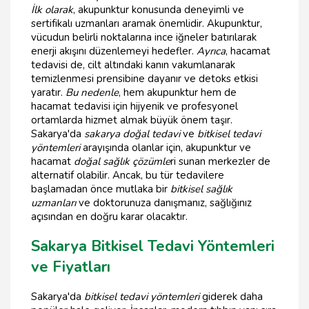
İlk olarak
, akupunktur konusunda deneyimli ve
sertifikalı uzmanları aramak önemlidir. Akupunktur,
vücudun belirli noktalarına ince iğneler batırılarak
enerji akışını düzenlemeyi hedefler.
Ayrıca
, hacamat
tedavisi de, cilt altındaki kanın vakumlanarak
temizlenmesi prensibine dayanır ve detoks etkisi
yaratır.
Bu nedenle
, hem akupunktur hem de
hacamat tedavisi için hijyenik ve profesyonel
ortamlarda hizmet almak büyük önem taşır.
Sakarya'da
sakarya doğal tedavi
ve
bitkisel tedavi
yöntemleri
arayışında olanlar için, akupunktur ve
hacamat
doğal sağlık çözümle
ri sunan merkezler de
alternatif olabilir. Ancak, bu tür tedavilere
başlamadan önce mutlaka bir
bitkisel sağlık
uzmanları
ve doktorunuza danışmanız, sağlığınız
açısından en doğru karar olacaktır.
Sakarya Bitkisel Tedavi Yöntemleri
ve Fiyatları
Sakarya'da
bitkisel tedavi yöntemleri
giderek daha