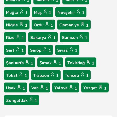
Manisa
Mardin
Mersin
1
1
1
Muğla
Muş
Nevşehir
1
1
1
Niğde
Ordu
Osmaniye
1
1
1
Rize
Sakarya
Samsun
1
1
1
Siirt
Sinop
Sivas
1
1
1
Şanlıurfa
Şırnak
Tekirdağ
1
1
1
Tokat
Trabzon
Tunceli
1
1
1
Uşak
Van
Yalova
Yozgat
1
1
1
1
Zonguldak
1