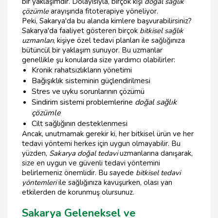
bir yaklaşımdır. Dolayısıyla, birçok kişi
doğal sağlık
çözümle
arayışında fitoterapiye yöneliyor.
Peki, Sakarya'da bu alanda kimlere başvurabilirsiniz?
Sakarya'da faaliyet gösteren birçok
bitkisel sağlık
uzmanları
, kişiye özel tedavi planları ile sağlığınıza
bütüncül bir yaklaşım sunuyor. Bu uzmanlar
genellikle şu konularda size yardımcı olabilirler:
Kronik rahatsızlıkların yönetimi
Bağışıklık sisteminin güçlendirilmesi
Stres ve uyku sorunlarının çözümü
Sindirim sistemi problemlerine
doğal sağlık
çözümle
Cilt sağlığının desteklenmesi
Ancak, unutmamak gerekir ki, her bitkisel ürün ve her
tedavi yöntemi herkes için uygun olmayabilir. Bu
yüzden,
Sakarya doğal tedavi
uzmanlarına danışarak,
size en uygun ve güvenli tedavi yöntemini
belirlemeniz önemlidir. Bu sayede
bitkisel tedavi
yöntemleri
ile sağlığınıza kavuşurken, olası yan
etkilerden de korunmuş olursunuz.
Sakarya Geleneksel ve