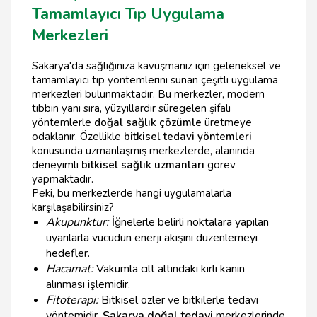
Tamamlayıcı Tıp Uygulama
Merkezleri
Sakarya'da sağlığınıza kavuşmanız için geleneksel ve
tamamlayıcı tıp yöntemlerini sunan çeşitli uygulama
merkezleri bulunmaktadır. Bu merkezler, modern
tıbbın yanı sıra, yüzyıllardır süregelen şifalı
yöntemlerle
doğal sağlık çözümle
üretmeye
odaklanır. Özellikle
bitkisel tedavi yöntemleri
konusunda uzmanlaşmış merkezlerde, alanında
deneyimli
bitkisel sağlık uzmanları
görev
yapmaktadır.
Peki, bu merkezlerde hangi uygulamalarla
karşılaşabilirsiniz?
Akupunktur:
İğnelerle belirli noktalara yapılan
uyarılarla vücudun enerji akışını düzenlemeyi
hedefler.
Hacamat:
Vakumla cilt altındaki kirli kanın
alınması işlemidir.
Fitoterapi:
Bitkisel özler ve bitkilerle tedavi
yöntemidir.
Sakarya doğal tedavi
merkezlerinde