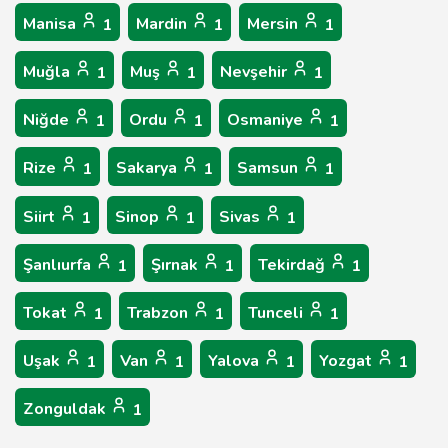
Manisa
Mardin
Mersin
1
1
1
Muğla
Muş
Nevşehir
1
1
1
Niğde
Ordu
Osmaniye
1
1
1
Rize
Sakarya
Samsun
1
1
1
Siirt
Sinop
Sivas
1
1
1
Şanlıurfa
Şırnak
Tekirdağ
1
1
1
Tokat
Trabzon
Tunceli
1
1
1
Uşak
Van
Yalova
Yozgat
1
1
1
1
Zonguldak
1