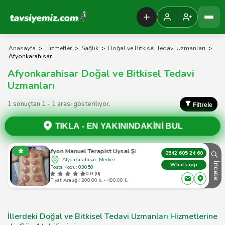
Tavsiyemiz Anasayfa
Anasayfa
>
Hizmetler
>
Sağlık
>
Doğal ve Bitkisel Tedavi Uzmanları
>
Afyonkarahisar
Afyonkarahisar Doğal ve Bitkisel Tedavi
Uzmanları
1 sonuçtan 1 - 1 arası gösteriliyor.
Filtrele
TIKLA -
EN YAKININDAKİNİ BUL
Afyon Manuel Terapist Uysal Şifa
0542 605 24 60
Afyonkarahisar, Merkez
İncele
Whatsapp
Posta Kodu: 03050
0.0 (0)
Fiyat Aralığı: 200,00 ₺ - 400,00 ₺
İllerdeki Doğal ve Bitkisel Tedavi Uzmanları Hizmetlerine