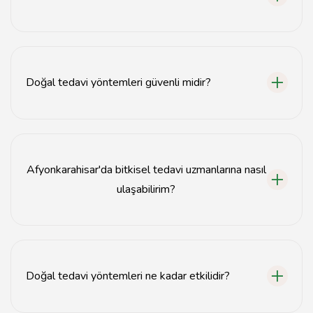
Bitkisel tedavi uzmanları, bitkisel ürünler ve doğal
yöntemler konusunda eğitim almış sağlık
profesyonelleridir.
Doğal tedavi yöntemleri güvenli midir?
Doğal tedavi yöntemleri genellikle güvenlidir, ancak
her bireyin sağlık durumu farklıdır. Uzman önerisi almak
önemlidir.
Afyonkarahisar'da bitkisel tedavi uzmanlarına nasıl
ulaşabilirim?
Afyonkarahisar'daki bitkisel tedavi uzmanlarına yerel
sağlık merkezleri veya online rehberler aracılığıyla
ulaşabilirsiniz.
Doğal tedavi yöntemleri ne kadar etkilidir?