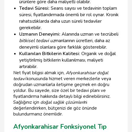
ürünlere göre daha maliyetli olabilir.
Tedavi Süresi:
Seans sayısı ve tedavinin toplam
süresi, fiyatlandırmada önemli bir rol oynar. Kronik
rahatsızlıklarda daha uzun süreli tedaviler
gerekebilir.
Uzmanın Deneyimi:
Alanında uzman ve tecrübeli
bitkisel tedavi uz
manlarının ücretleri, daha az
deneyimli olanlara göre farklılık gösterebilir.
Kullanılan Bitkilerin Kalitesi:
Organik ve doğal
yetiştirilmiş bitkilerin kullanılması, maliyeti
artırabilir.
Net fiyat bilgisi almak için,
Afyonkarahisar doğal
tedavi
konusunda hizmet veren merkezlerle veya
doğrudan uzmanlarla iletişime geçmek en doğru
yoldur. Bu sayede, size özel bir tedavi planı ve
fiyatlandırma hakkında detaylı bilgi edinebilirsiniz.
Sağlığınız için
doğal sağlık çözümleri
ni
değerlendirirken, bütçenizi de göz önünde
bulundurmanız önemlidir.
Afyonkarahisar Fonksiyonel Tıp