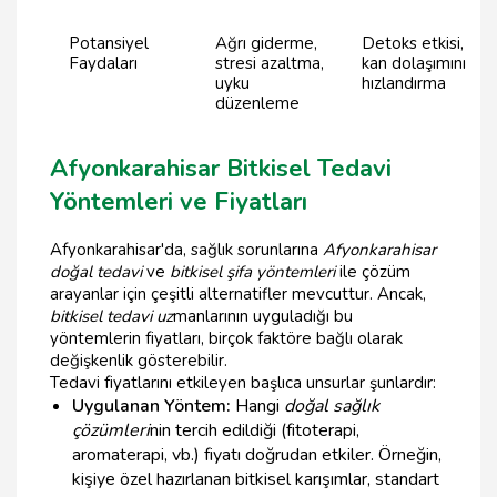
Potansiyel
Ağrı giderme,
Detoks etkisi,
Faydaları
stresi azaltma,
kan dolaşımını
uyku
hızlandırma
düzenleme
Afyonkarahisar Bitkisel Tedavi
Yöntemleri ve Fiyatları
Afyonkarahisar'da, sağlık sorunlarına
Afyonkarahisar
doğal tedavi
ve
bitkisel şifa yöntemleri
ile çözüm
arayanlar için çeşitli alternatifler mevcuttur. Ancak,
bitkisel tedavi uz
manlarının uyguladığı bu
yöntemlerin fiyatları, birçok faktöre bağlı olarak
değişkenlik gösterebilir.
Tedavi fiyatlarını etkileyen başlıca unsurlar şunlardır:
Uygulanan Yöntem:
Hangi
doğal sağlık
çözümleri
nin tercih edildiği (fitoterapi,
aromaterapi, vb.) fiyatı doğrudan etkiler. Örneğin,
kişiye özel hazırlanan bitkisel karışımlar, standart