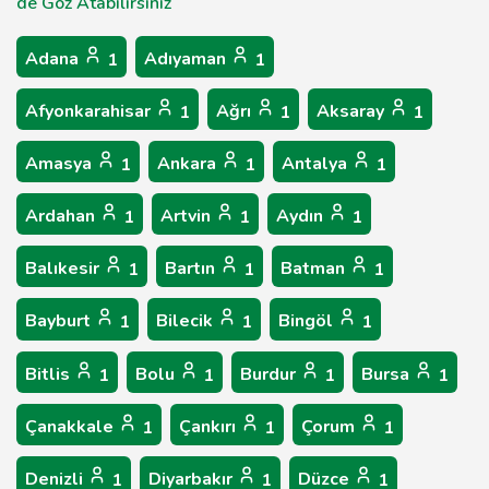
de Göz Atabilirsiniz
Adana
Adıyaman
1
1
Afyonkarahisar
Ağrı
Aksaray
1
1
1
Amasya
Ankara
Antalya
1
1
1
Ardahan
Artvin
Aydın
1
1
1
Balıkesir
Bartın
Batman
1
1
1
Bayburt
Bilecik
Bingöl
1
1
1
Bitlis
Bolu
Burdur
Bursa
1
1
1
1
Çanakkale
Çankırı
Çorum
1
1
1
Denizli
Diyarbakır
Düzce
1
1
1