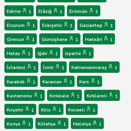
Edirne
Elâzığ
Erzincan
1
1
1
Erzurum
Eskişehir
Gaziantep
1
1
1
Giresun
Gümüşhane
Hakkâri
1
1
1
Hatay
Iğdır
Isparta
1
1
1
İstanbul
İzmir
Kahramanmaraş
1
1
1
Karabük
Karaman
Kars
1
1
1
Kastamonu
Kırıkkale
Kırklareli
1
1
1
Kırşehir
Kilis
Kocaeli
1
1
1
Konya
Kütahya
Malatya
1
1
1