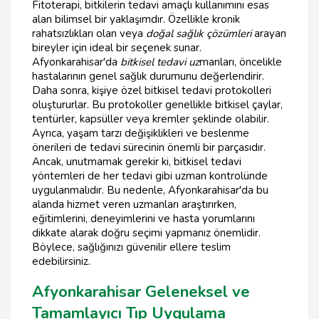
Fitoterapi, bitkilerin tedavi amaçlı kullanımını esas
alan bilimsel bir yaklaşımdır. Özellikle kronik
rahatsızlıkları olan veya
doğal sağlık çözümleri
arayan
bireyler için ideal bir seçenek sunar.
Afyonkarahisar'da
bitkisel tedavi uz
manları, öncelikle
hastalarının genel sağlık durumunu değerlendirir.
Daha sonra, kişiye özel bitkisel tedavi protokolleri
oluştururlar. Bu protokoller genellikle bitkisel çaylar,
tentürler, kapsüller veya kremler şeklinde olabilir.
Ayrıca, yaşam tarzı değişiklikleri ve beslenme
önerileri de tedavi sürecinin önemli bir parçasıdır.
Ancak, unutmamak gerekir ki, bitkisel tedavi
yöntemleri de her tedavi gibi uzman kontrolünde
uygulanmalıdır. Bu nedenle, Afyonkarahisar'da bu
alanda hizmet veren uzmanları araştırırken,
eğitimlerini, deneyimlerini ve hasta yorumlarını
dikkate alarak doğru seçimi yapmanız önemlidir.
Böylece, sağlığınızı güvenilir ellere teslim
edebilirsiniz.
Afyonkarahisar Geleneksel ve
Tamamlayıcı Tıp Uygulama