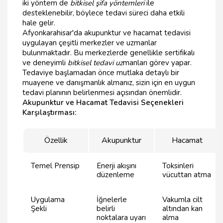
iki yöntem de
bitkisel şifa yöntemleri
ile
desteklenebilir, böylece tedavi süreci daha etkili
hale gelir.
Afyonkarahisar'da akupunktur ve hacamat tedavisi
uygulayan çeşitli merkezler ve uzmanlar
bulunmaktadır. Bu merkezlerde genellikle sertifikalı
ve deneyimli
bitkisel tedavi uz
manları görev yapar.
Tedaviye başlamadan önce mutlaka detaylı bir
muayene ve danışmanlık almanız, sizin için en uygun
tedavi planının belirlenmesi açısından önemlidir.
Akupunktur ve Hacamat Tedavisi Seçenekleri
Karşılaştırması:
Özellik
Akupunktur
Hacamat
Temel Prensip
Enerji akışını
Toksinleri
düzenleme
vücuttan atma
Uygulama
İğnelerle
Vakumla cilt
Şekli
belirli
altından kan
noktalara uyarı
alma