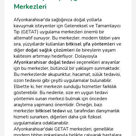
Merkezleri
Afyonkarahisar'da sağlığınıza doğal yollarla
kavuşmak isteyenler için Geleneksel ve Tamamlayıcı
Tıp (GETAT) uygulama merkezleri önemli bir
alternatif sunuyor. Bu merkezler, modern tıbbın yanı
sıra, yüzyıllardır kullanılan
bitkisel şifa yöntemleri
ve
diğer
doğal sağlık çözümleri
ile bireylerin yaşam
kalitesini artırmayı hedefliyor. Dolayısıyla
Afyonkarahisar doğal tedavi
seçenekleri arayanlar
için bu merkezler, bütüncül bir yaklaşım sunmaktadır.
Bu merkezlerde akupunktur, hacamat, sülük tedavisi,
ozon tedavisi gibi çeşitli uygulamalar bulunabilir.
Elbette ki, her merkezin sunduğu hizmetler farklılık
gösterebilir. Bu nedenle, size en uygun tedavi
yöntemini sunan merkezi bulmak için önceden
araştırma yapmanız önemlidir. Örneğin, bazı
merkezler
bitkisel tedavi uz.
tarafından danışmanlık
hizmeti sunarken, diğerleri daha çok fiziksel
uygulamalara odaklanabilir.
Afyonkarahisar'daki GETAT merkezleri, genellikle
modern tıbbın imkanlarıyla birlikte çalışarak hastalara